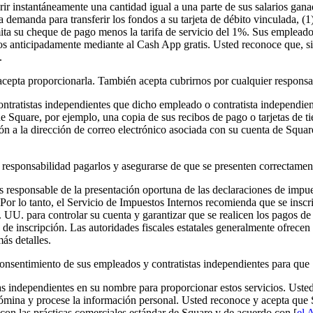
erir instantáneamente una cantidad igual a una parte de sus salarios ga
manda para transferir los fondos a su tarjeta de débito vinculada, (1) 
mita su cheque de pago menos la tarifa de servicio del 1%. Sus empleados
s anticipadamente mediante al Cash App gratis. Usted reconoce que, si e
.
 acepta proporcionarla. También acepta cubrirnos por cualquier responsab
ntratistas independientes que dicho empleado o contratista independient
e Square, por ejemplo, una copia de sus recibos de pago o tarjetas de ti
ión a la dirección de correo electrónico asociada con su cuenta de Squa
u responsabilidad pagarlos y asegurarse de que se presenten correctamen
 responsable de la presentación oportuna de las declaraciones de impue
s. Por lo tanto, el Servicio de Impuestos Internos recomienda que se ins
 UU. para controlar su cuenta y garantizar que se realicen los pagos de
 de inscripción. Las autoridades fiscales estatales generalmente ofrece
ás detalles.
onsentimiento de sus empleados y contratistas independientes para que
as independientes en su nombre para proporcionar estos servicios. Uste
ómina y procese la información personal. Usted reconoce y acepta que S
con las prácticas comerciales estándar de Square y de acuerdo con [
el 