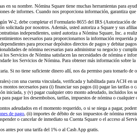
inas en su nombre. Nómina Square tiene muchas herramientas para ayudar
iones de informes. Cuando nos proporciona información, garantiza que 
según W-2, debe completar el Formulario 8655 del IRS (Autorización d
ión solicitada por nosotros. Además, usted autoriza a Square y sus afil
ontratistas independientes, usted autoriza a Nómina Square, Inc. a real
entimientos necesarios para proporcionarnos la información requerida p
independientes para procesar depósitos directos de pagos y debitar pago
cionalidades de nómina necesarias para administrar su negocio y cumplir
r si los Servicios de Nómina satisfacen las necesidades de nómina e in
 brindarle los Servicios de Nómina. Para obtener más información sobre l
ia. Si no tiene suficiente dinero allí, nos da permiso para tomarlo de o
les) con una cuenta vinculada, verificada y habilitada para ACH en un
s montos necesarios para (i) financiar sus pagos (ii) pagar las tarifas o
ión iniciada, y (v) pagar cualquier otro monto adeudado, incluidos los 
 para pagar los desembolsos, tarifas, impuestos de nómina o cualquie
 montos adeudados en el momento requerido, o si se niega a pagar, podem
ones de pago
, (ii) importes de débito de sus impuestos de nómina reten
suspender o cancelar de inmediato su Cuenta Square o el acceso al Servi
s antes por una tarifa del 1% o al Cash App gratis.