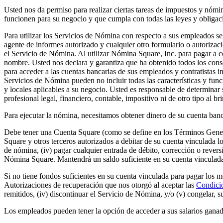
Usted nos da permiso para realizar ciertas tareas de impuestos y nóm
funcionen para su negocio y que cumpla con todas las leyes y obligac
Para utilizar los Servicios de Nómina con respecto a sus empleados 
agente de informes autorizado y cualquier otro formulario o autorizac
el Servicio de Nómina. Al utilizar Nómina Square, Inc. para pagar a c
nombre. Usted nos declara y garantiza que ha obtenido todos los cons
para acceder a las cuentas bancarias de sus empleados y contratistas 
Servicios de Nómina pueden no incluir todas las características y fun
y locales aplicables a su negocio. Usted es responsable de determina
profesional legal, financiero, contable, impositivo ni de otro tipo al
Para ejecutar la nómina, necesitamos obtener dinero de su cuenta bancar
Debe tener una Cuenta Square (como se define en los Términos Genera
Square y otros terceros autorizados a debitar de su cuenta vinculada lo
de nómina, (iv) pagar cualquier entrada de débito, corrección o revers
Nómina Square. Mantendrá un saldo suficiente en su cuenta vinculada
Si no tiene fondos suficientes en su cuenta vinculada para pagar los
Autorizaciones de recuperación que nos otorgó al aceptar las
Condici
remitidos, (iv) discontinuar el Servicio de Nómina, y/o (v) congelar, 
Los empleados pueden tener la opción de acceder a sus salarios ganado