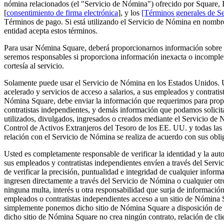
nómina relacionados (el "Servicio de Nómina") ofrecido por Square, In
[
consentimiento de firma electrónica
], y los
[Términos generales de Se
Términos de pago. Si está utilizando el Servicio de Nómina en nombre
entidad acepta estos términos.
Para usar Nómina Square, deberá proporcionarnos información sobre u
seremos responsables si proporciona información inexacta o incompleta
cortesía al servicio.
Solamente puede usar el Servicio de Nómina en los Estados Unidos. U
acelerado y servicios de acceso a salarios, a sus empleados y contratis
Nómina Square, debe enviar la información que requerimos para propor
contratistas independientes, y demás información que podamos solicit
utilizados, divulgados, ingresados o creados mediante el Servicio de
Control de Activos Extranjeros del Tesoro de los EE. UU. y todas las
relación con el Servicio de Nómina se realiza de acuerdo con sus oblig
Usted es completamente responsable de verificar la identidad y la auto
sus empleados y contratistas independientes envíen a través del Servi
de verificar la precisión, puntualidad e integridad de cualquier infor
ingresen directamente a través del Servicio de Nómina o cualquier o
ninguna multa, interés u otra responsabilidad que surja de informació
empleados o contratistas independientes acceso a un sitio de Nómina 
simplemente ponemos dicho sitio de Nómina Square a disposición de s
dicho sitio de Nómina Square no crea ningún contrato, relación de clie