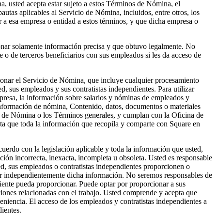
a, usted acepta estar sujeto a estos Términos de Nómina, el
autas aplicables al Servicio de Nómina, incluidos, entre otros, los
r a esa empresa o entidad a estos términos, y que dicha empresa o
onar solamente información precisa y que obtuvo legalmente. No
 o de terceros beneficiarios con sus empleados si les da acceso de
onar el Servicio de Nómina, que incluye cualquier procesamiento
d, sus empleados y sus contratistas independientes. Para utilizar
presa, la información sobre salarios y nóminas de empleados y
 información de nómina, Contenido, datos, documentos o materiales
os de Nómina o los Términos generales, y cumplan con la Oficina de
pta que toda la información que recopila y comparte con Square en
cuerdo con la legislación aplicable y toda la información que usted,
ción incorrecta, inexacta, incompleta u obsoleta. Usted es responsable
ted, sus empleados o contratistas independientes proporcionen o
car independientemente dicha información. No seremos responsables de
diente pueda proporcionar. Puede optar por proporcionar a sus
ciones relacionadas con el trabajo. Usted comprende y acepta que
iencia. El acceso de los empleados y contratistas independientes a
dientes.