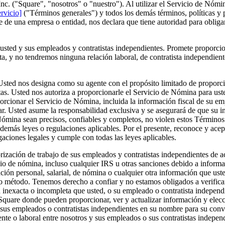
c. ("Square", "nosotros" o "nuestro"). Al utilizar el Servicio de Nómin
rvicio]
("Términos generales") y todos los demás términos, políticas y p
 de una empresa o entidad, nos declara que tiene autoridad para obliga
sted y sus empleados y contratistas independientes. Promete proporci
, y no tendremos ninguna relación laboral, de contratista independiente
sted nos designa como su agente con el propósito limitado de proporci
tas. Usted nos autoriza a proporcionarle el Servicio de Nómina para uste
cionar el Servicio de Nómina, incluida la información fiscal de su em
ar. Usted asume la responsabilidad exclusiva y se asegurará de que su
 Nómina sean precisos, confiables y completos, no violen estos Términ
 demás leyes o regulaciones aplicables. Por el presente, reconoce y ace
aciones legales y cumple con todas las leyes aplicables.
rización de trabajo de sus empleados y contratistas independientes de a
cio de nómina, incluso cualquier IRS u otras sanciones debido a informa
mación personal, salarial, de nómina o cualquier otra información que us
tro método. Tenemos derecho a confiar y no estamos obligados a verifi
n inexacta o incompleta que usted, o su empleado o contratista indepen
Square donde pueden proporcionar, ver y actualizar información y elec
us empleados o contratistas independientes en su nombre para su conven
nte o laboral entre nosotros y sus empleados o sus contratistas indepen