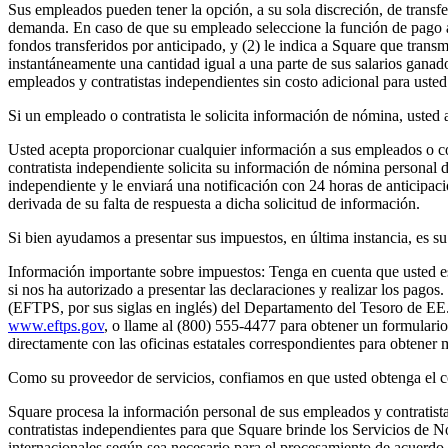
Sus empleados pueden tener la opción, a su sola discreción, de transf
demanda. En caso de que su empleado seleccione la función de pago a de
fondos transferidos por anticipado, y (2) le indica a Square que trans
instantáneamente una cantidad igual a una parte de sus salarios ganado
empleados y contratistas independientes sin costo adicional para usted
Si un empleado o contratista le solicita información de nómina, usted
Usted acepta proporcionar cualquier información a sus empleados o co
contratista independiente solicita su información de nómina personal d
independiente y le enviará una notificación con 24 horas de anticipac
derivada de su falta de respuesta a dicha solicitud de información.
Si bien ayudamos a presentar sus impuestos, en última instancia, es s
Información importante sobre impuestos: Tenga en cuenta que usted es
si nos ha autorizado a presentar las declaraciones y realizar los pago
(EFTPS, por sus siglas en inglés) del Departamento del Tesoro de EE.
www.eftps.gov
, o llame al (800) 555-4477 para obtener un formulario
directamente con las oficinas estatales correspondientes para obtener m
Como su proveedor de servicios, confiamos en que usted obtenga el c
Square procesa la información personal de sus empleados y contratist
contratistas independientes para que Square brinde los Servicios de N
internacionales según sea necesario para el procesamiento de acuerdo 