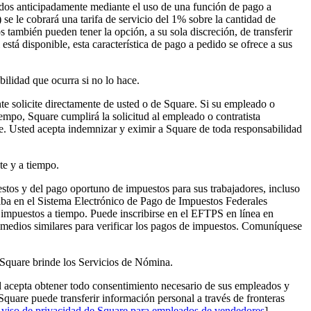
nados anticipadamente mediante el uso de una función de pago a
se le cobrará una tarifa de servicio del 1% sobre la cantidad de
 también pueden tener la opción, a su sola discreción, de transferir
stá disponible, esta característica de pago a pedido se ofrece a sus
ilidad que ocurra si no lo hace.
e solicite directamente de usted o de Square. Si su empleado o
empo, Square cumplirá la solicitud al empleado o contratista
re. Usted acepta indemnizar y eximir a Square de toda responsabilidad
te y a tiempo.
stos y del pago oportuno de impuestos para sus trabajadores, incluso
criba en el Sistema Electrónico de Pago de Impuestos Federales
 impuestos a tiempo. Puede inscribirse en el EFTPS en línea en
n medios similares para verificar los pagos de impuestos. Comuníquese
 Square brinde los Servicios de Nómina.
d acepta obtener todo consentimiento necesario de sus empleados y
quare puede transferir información personal a través de fronteras
Aviso de privacidad de Square para empleados de vendedores
]