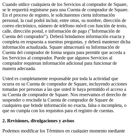
Capacidades
Cuando utilice cualquiera de los Servicios al comprador de Square,
se le requerirá registrarse para una Cuenta de comprador de Square.
Acepta pagos
En el proceso de registro, le solicitaremos cierta información
personal, la cual podrá incluir, entre otras, su nombre, dirección de
Administra pedidos desde un solo lugar
correo electrónico, número de teléfono móvil con función de texto,
Haz que tus clientes regresen
calle, dirección postal, e información de pago ("Información de
Cuenta del comprador"). Deberá brindarnos información exacta y
Haz crecer tu negocio
completa en respuesta a nuestras preguntas, y deberá mantener dicha
Programa y paga a tu equipo
información actualizada. Square almacenará su Información de
Cuenta del comprador de forma segura para permitir que acceda a
Administra tu flujo de caja
los Servicios al comprador. Puede que algunos Servicios al
Mejora las operaciones
comprador requieran información adicional para funcionar de
manera adecuada.
Descubrir
Usted es completamente responsable por toda la actividad que
ocurra en su Cuenta de comprador de Square, incluyendo acciones
Descripción general
tomadas por personas a las que usted le haya permitido el acceso a
Cambia a Square
su Cuenta de comprador de Square. Nos reservamos el derecho de
suspender o rescindir la Cuenta de comprador de Square de
cualquiera que brinde información no exacta, falsa o incompleta, o
Tipos
que no cumpla con los requisitos para el registro de cuentas.
Ropa
2. Revisiones, divulgaciones y avisos
Hogar y regalos
Podemos modificar los Términos en cualquier momento mediante