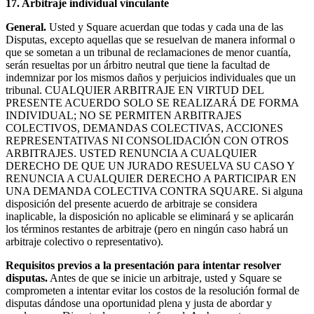
17. Arbitraje individual vinculante
General.
Usted y Square acuerdan que todas y cada una de las
Disputas, excepto aquellas que se resuelvan de manera informal o
que se sometan a un tribunal de reclamaciones de menor cuantía,
serán resueltas por un árbitro neutral que tiene la facultad de
indemnizar por los mismos daños y perjuicios individuales que un
tribunal. CUALQUIER ARBITRAJE EN VIRTUD DEL
PRESENTE ACUERDO SOLO SE REALIZARÁ DE FORMA
INDIVIDUAL; NO SE PERMITEN ARBITRAJES
COLECTIVOS, DEMANDAS COLECTIVAS, ACCIONES
REPRESENTATIVAS NI CONSOLIDACIÓN CON OTROS
ARBITRAJES. USTED RENUNCIA A CUALQUIER
DERECHO DE QUE UN JURADO RESUELVA SU CASO Y
RENUNCIA A CUALQUIER DERECHO A PARTICIPAR EN
UNA DEMANDA COLECTIVA CONTRA SQUARE. Si alguna
disposición del presente acuerdo de arbitraje se considera
inaplicable, la disposición no aplicable se eliminará y se aplicarán
los términos restantes de arbitraje (pero en ningún caso habrá un
arbitraje colectivo o representativo).
Requisitos previos a la presentación para intentar resolver
disputas.
Antes de que se inicie un arbitraje, usted y Square se
comprometen a intentar evitar los costos de la resolución formal de
disputas dándose una oportunidad plena y justa de abordar y