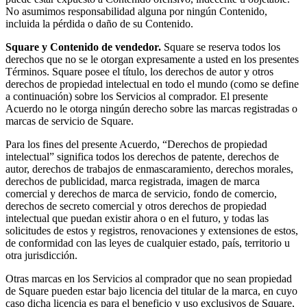
No asumimos responsabilidad alguna por ningún Contenido,
Cuenta de cheques
incluida la pérdida o daño de su Contenido.
Cuenta de ahorros
Square y Contenido de vendedor.
Square se reserva todos los
Préstamos
derechos que no se le otorgan expresamente a usted en los presentes
Términos. Square posee el título, los derechos de autor y otros
Tarjeta de crédito
derechos de propiedad intelectual en todo el mundo (como se define
a continuación) sobre los Servicios al comprador. El presente
Bitcoin
Acuerdo no le otorga ningún derecho sobre las marcas registradas o
marcas de servicio de Square.
Descubrir
Para los fines del presente Acuerdo, “Derechos de propiedad
API para desarrolladores
intelectual” significa todos los derechos de patente, derechos de
autor, derechos de trabajos de enmascaramiento, derechos morales,
Mercado de aplicaciones
derechos de publicidad, marca registrada, imagen de marca
comercial y derechos de marca de servicio, fondo de comercio,
Directorios de socios
derechos de secreto comercial y otros derechos de propiedad
Especialistas
intelectual que puedan existir ahora o en el futuro, y todas las
solicitudes de estos y registros, renovaciones y extensiones de estos,
Ofertas de socios
de conformidad con las leyes de cualquier estado, país, territorio u
otra jurisdicción.
No hay artículos en su carrito
Otras marcas en los Servicios al comprador que no sean propiedad
de Square pueden estar bajo licencia del titular de la marca, en cuyo
caso dicha licencia es para el beneficio y uso exclusivos de Square,
Comprar hardware