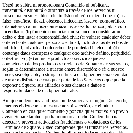
Usted no subirá ni proporcionará Contenido ni publicará,
Programas de fidelidad
transmitirá, distribuirá o difundirá a través de los Servicios ni
presentará en su establecimiento físico ningún material que: (a) sea
Directorio de clientes
falso, engañoso, ilegal, obsceno, indecente, lascivo, pornográfico,
Tarjetas de regalo
difamatorio, calumnioso, amenazante, acosador, odioso, abusivo o
incendiario; (b) fomente conductas que se puedan considerar un
Photo Studio
delito o den lugar a responsabilidad civil; (c) vulnere cualquier deber
o derecho de cualquier persona o entidad, incluidos los derechos de
Marketplace
publicidad, privacidad o derechos de propiedad intelectual; (d)
contenga datos corruptos o cualquier otro archivo dañino, perjudicial
Contratos
o destructivo; (e) anuncie productos o servicios que sean
competencia de los productos y servicios de Square o de sus socios,
Descubrir
según lo determinemos a nuestra entera discreción; o (f) a nuestro
juicio, sea objetable, restrinja o inhiba a cualquier persona o entidad
Turnos
de usar o disfrutar de cualquier parte de los Servicios o que pueda
exponer a Square, sus afiliados o sus clientes a daños o
Nómina
responsabilidades de cualquier naturaleza.
Acceso avanzado
Aunque no tenemos la obligación de supervisar ningún Contenido,
Comunicación del equipo
tenemos el derecho, a nuestra entera discreción, de eliminar
Contenido en cualquier momento y por cualquier motivo sin previo
aviso. Square también podrá monitorear dicho Contenido para
Descubrir
detectar y prevenir actividades fraudulentas o violaciones de los
Términos de Square. Usted comprende que al utilizar los Servicios,
Servicios Bancarios
puede estar expuesto a Contenido ofensivo, indecente u objetable.