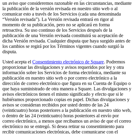
Vino y licor
un aviso que consideremos razonable en las circunstancias, mediante
la publicación de la versión revisada en nuestro sitio web o al
Tiendas de comestibles
comunicar esto a través de los Servicios (cada una denominada
“Versión revisada”). La Versión revisada entrará en rigor al
Jardín
momento de su publicación, pero no se aplicará en forma
retroactiva. Su uso continuo de los Servicios después de la
Capacidades
publicación de una Versión revisada constituirá su aceptación de
dicha Versión revisada. Cualquier disputa que haya surgido antes de
Acepta pagos
los cambios se regirá por los Términos vigentes cuando surgió la
disputa.
Haz un seguimiento del inventario
Usted acepta el
Consentimiento electrónico de Square
. Podremos
Agrega fuentes de ingresos
proporcionar las divulgaciones y avisos requeridos por ley y otra
Administra tu flujo de caja
información sobre los Servicios de forma electrónica, mediante su
publicación en nuestro sitio web o por correo electrónico a la
Haz un seguimiento del rendimiento
dirección de correo electrónico que figura en su Cuenta de Equipo o
Haz que tus clientes regresen
que haya suministrado de otra manera a Square. Las divulgaciones y
avisos electrónicos tienen el mismo significado y efecto que si le
Programa y paga a tu equipo
hubiéramos proporcionado copias en papel. Dichas divulgaciones y
Vincula tu catálogo y configúralo rápidamente
avisos se consideran recibidos por usted dentro de las 24
(veinticuatro) horas posteriores a la publicación en nuestro sitio web,
o dentro de las 24 (veinticuatro) horas posteriores al envío por
Descubrir
correo electrónico, a menos que recibamos un aviso de que el correo
electrónico no se entregó. Si desea retirar su consentimiento para
Descripción general
recibir comunicaciones electrónicas, debe comunicarse con el