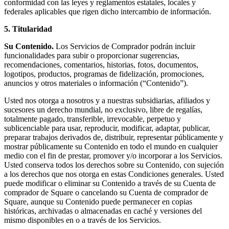
conformidad con las leyes y reglamentos estatales, locales y
Punto de venta
federales aplicables que rigen dicho intercambio de información.
PDV para Restaurantes
5. Titularidad
PDV para Tiendas
Su Contenido.
Los Servicios de Comprador podrán incluir
funcionalidades para subir o proporcionar sugerencias,
PDV de Citas
recomendaciones, comentarios, historias, fotos, documentos,
Facturas
logotipos, productos, programas de fidelización, promociones,
anuncios y otros materiales o información (“Contenido”).
Pedidos en línea
Usted nos otorga a nosotros y a nuestras subsidiarias, afiliados y
Sitios web
sucesores un derecho mundial, no exclusivo, libre de regalías,
totalmente pagado, transferible, irrevocable, perpetuo y
Pedidos en Square Kiosk
sublicenciable para usar, reproducir, modificar, adaptar, publicar,
Bitcoin
preparar trabajos derivados de, distribuir, representar públicamente y
mostrar públicamente su Contenido en todo el mundo en cualquier
medio con el fin de prestar, promover y/o incorporar a los Servicios.
Descubrir
Usted conserva todos los derechos sobre su Contenido, con sujeción
a los derechos que nos otorga en estas Condiciones generales. Usted
Marketing
puede modificar o eliminar su Contenido a través de su Cuenta de
comprador de Square o cancelando su Cuenta de comprador de
Mensajes
Square, aunque su Contenido puede permanecer en copias
Square AI
históricas, archivadas o almacenadas en caché y versiones del
mismo disponibles en o a través de los Servicios.
Crea informes