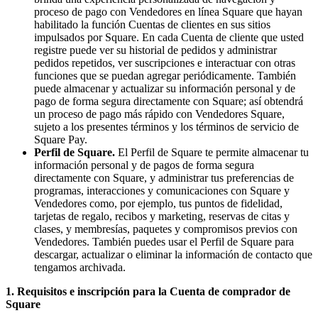
proceso de pago con Vendedores en línea Square que hayan
Novedades
habilitado la función Cuentas de clientes en sus sitios
Registro de funciones
impulsados por Square. En cada Cuenta de cliente que usted
registre puede ver su historial de pedidos y administrar
Descubrir
pedidos repetidos, ver suscripciones e interactuar con otras
funciones que se puedan agregar periódicamente. También
Descripción general
puede almacenar y actualizar su información personal y de
pago de forma segura directamente con Square; así obtendrá
Cambia a Square
un proceso de pago más rápido con Vendedores Square,
sujeto a los presentes términos y los términos de servicio de
Tipos
Square Pay.
Perfil de Square.
El Perfil de Square te permite almacenar tu
Cafés
información personal y de pagos de forma segura
directamente con Square, y administrar tus preferencias de
Servicio rápido
programas, interacciones y comunicaciones con Square y
Vendedores como, por ejemplo, tus puntos de fidelidad,
Servicio completo
tarjetas de regalo, recibos y marketing, reservas de citas y
Bares y cervecerías
clases, y membresías, paquetes y compromisos previos con
Vendedores. También puedes usar el Perfil de Square para
Food trucks
descargar, actualizar o eliminar la información de contacto que
tengamos archivada.
Servicios de catering
1. Requisitos e inscripción para la Cuenta de comprador de
Panaderías
Square