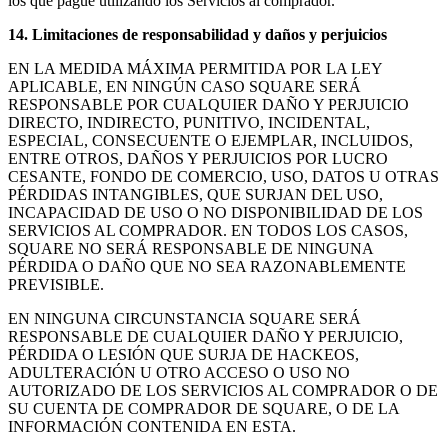
los que pague utilizando los Servicios al comprador.
14. Limitaciones de responsabilidad y daños y perjuicios
EN LA MEDIDA MÁXIMA PERMITIDA POR LA LEY
APLICABLE, EN NINGÚN CASO SQUARE SERÁ
RESPONSABLE POR CUALQUIER DAÑO Y PERJUICIO
DIRECTO, INDIRECTO, PUNITIVO, INCIDENTAL,
ESPECIAL, CONSECUENTE O EJEMPLAR, INCLUIDOS,
ENTRE OTROS, DAÑOS Y PERJUICIOS POR LUCRO
CESANTE, FONDO DE COMERCIO, USO, DATOS U OTRAS
PÉRDIDAS INTANGIBLES, QUE SURJAN DEL USO,
INCAPACIDAD DE USO O NO DISPONIBILIDAD DE LOS
SERVICIOS AL COMPRADOR. EN TODOS LOS CASOS,
SQUARE NO SERÁ RESPONSABLE DE NINGUNA
PÉRDIDA O DAÑO QUE NO SEA RAZONABLEMENTE
PREVISIBLE.
EN NINGUNA CIRCUNSTANCIA SQUARE SERÁ
RESPONSABLE DE CUALQUIER DAÑO Y PERJUICIO,
PÉRDIDA O LESIÓN QUE SURJA DE HACKEOS,
ADULTERACIÓN U OTRO ACCESO O USO NO
AUTORIZADO DE LOS SERVICIOS AL COMPRADOR O DE
SU CUENTA DE COMPRADOR DE SQUARE, O DE LA
INFORMACIÓN CONTENIDA EN ESTA.