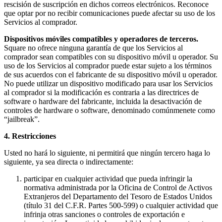
rescisión de suscripción en dichos correos electrónicos. Reconoce
Programa y paga a tu equipo
que optar por no recibir comunicaciones puede afectar su uso de los
Administra tu flujo de caja
Servicios al comprador.
Haz un seguimiento del rendimiento
Dispositivos móviles compatibles y operadores de terceros.
Square no ofrece ninguna garantía de que los Servicios al
Agrega fuentes de ingresos
comprador sean compatibles con su dispositivo móvil u operador. Su
uso de los Servicios al comprador puede estar sujeto a los términos
Descubrir
de sus acuerdos con el fabricante de su dispositivo móvil u operador.
No puede utilizar un dispositivo modificado para usar los Servicios
Descripción general
al comprador si la modificación es contraria a las directrices de
software o hardware del fabricante, incluida la desactivación de
Cambia a Square
controles de hardware o software, denominado comúnmenete como
“jailbreak”.
Tipos
4. Restricciones
Hogar y comercio
Usted no hará lo siguiente, ni permitirá que ningún tercero haga lo
Servicios automotrices
siguiente, ya sea directa o indirectamente:
Transporte
participar en cualquier actividad que pueda infringir la
Contratistas y especialistas
normativa administrada por la Oficina de Control de Activos
Extranjeros del Departamento del Tesoro de Estados Unidos
Servicios profesionales
(título 31 del C.F.R. Partes 500-599) o cualquier actividad que
infrinja otras sanciones o controles de exportación e
Servicios mascotas