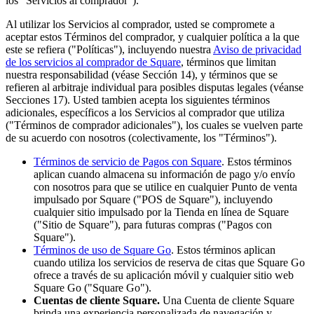
los “Servicios al comprador”).
Belleza
Al utilizar los Servicios al comprador, usted se compromete a
aceptar estos Términos del comprador, y cualquier política a la que
Servicios
este se refiera ("Políticas"), incluyendo nuestra
Aviso de privacidad
de los servicios al comprador de Square
, términos que limitan
Todos los tipos de negocio
nuestra responsabilidad (véase Sección 14), y términos que se
refieren al arbitraje individual para posibles disputas legales (véanse
Productos
Secciones 17). Usted tambien acepta los siguientes términos
adicionales, específicos a los Servicios al comprador que utiliza
Hardware
("Términos de comprador adicionales"), los cuales se vuelven parte
de su acuerdo con nosotros (colectivamente, los "Términos").
Pagos
Términos de servicio de Pagos con Square
. Estos términos
Clientes
aplican cuando almacena su información de pago y/o envío
con nosotros para que se utilice en cualquier Punto de venta
Personal
impulsado por Square ("POS de Square"), incluyendo
cualquier sitio impulsado por la Tienda en línea de Square
Banca
("Sitio de Square"), para futuras compras ("Pagos con
Square").
Desarrollador
Términos de uso de Square Go
. Estos términos aplican
cuando utiliza los servicios de reserva de citas que Square Go
Todos los productos
ofrece a través de su aplicación móvil y cualquier sitio web
Square Go ("Square Go").
Cuentas de cliente Square.
Una Cuenta de cliente Square
Lo último
brinda una experiencia personalizada de navegación y