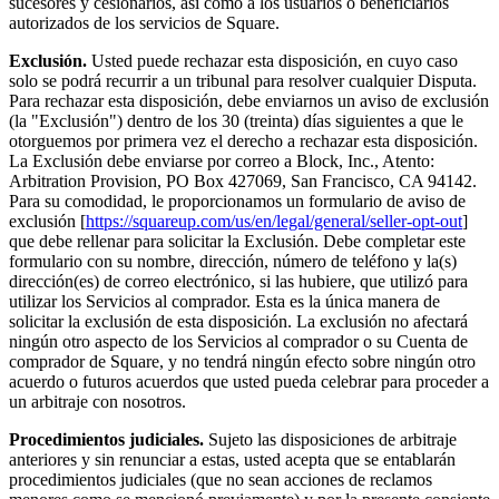
sucesores y cesionarios, así como a los usuarios o beneficiarios
autorizados de los servicios de Square.
Exclusión.
Usted puede rechazar esta disposición, en cuyo caso
solo se podrá recurrir a un tribunal para resolver cualquier Disputa.
Para rechazar esta disposición, debe enviarnos un aviso de exclusión
(la "Exclusión") dentro de los 30 (treinta) días siguientes a que le
otorguemos por primera vez el derecho a rechazar esta disposición.
La Exclusión debe enviarse por correo a Block, Inc., Atento:
Arbitration Provision, PO Box 427069, San Francisco, CA 94142.
Para su comodidad, le proporcionamos un formulario de aviso de
exclusión [
https://squareup.com/us/en/legal/general/seller-opt-out
]
que debe rellenar para solicitar la Exclusión. Debe completar este
formulario con su nombre, dirección, número de teléfono y la(s)
dirección(es) de correo electrónico, si las hubiere, que utilizó para
utilizar los Servicios al comprador. Esta es la única manera de
solicitar la exclusión de esta disposición. La exclusión no afectará
ningún otro aspecto de los Servicios al comprador o su Cuenta de
comprador de Square, y no tendrá ningún efecto sobre ningún otro
acuerdo o futuros acuerdos que usted pueda celebrar para proceder a
un arbitraje con nosotros.
Procedimientos judiciales.
Sujeto las disposiciones de arbitraje
anteriores y sin renunciar a estas, usted acepta que se entablarán
procedimientos judiciales (que no sean acciones de reclamos