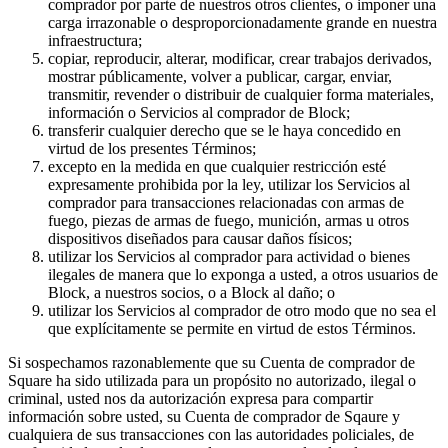
comprador por parte de nuestros otros clientes, o imponer una
carga irrazonable o desproporcionadamente grande en nuestra
Handheld
infraestructura;
copiar, reproducir, alterar, modificar, crear trabajos derivados,
Terminal
mostrar públicamente, volver a publicar, cargar, enviar,
transmitir, revender o distribuir de cualquier forma materiales,
Register
información o Servicios al comprador de Block;
transferir cualquier derecho que se le haya concedido en
Stand
virtud de los presentes Términos;
excepto en la medida en que cualquier restricción esté
Kiosk
expresamente prohibida por la ley, utilizar los Servicios al
comprador para transacciones relacionadas con armas de
Reader
sin contacto y chip
fuego, piezas de armas de fuego, munición, armas u otros
dispositivos diseñados para causar daños físicos;
Reader
banda magnética
utilizar los Servicios al comprador para actividad o bienes
ilegales de manera que lo exponga a usted, a otros usuarios de
Accesorios
Block, a nuestros socios, o a Block al daño; o
utilizar los Servicios al comprador de otro modo que no sea el
Kits
que explícitamente se permite en virtud de estos Términos.
Si sospechamos razonablemente que su Cuenta de comprador de
Ver todo
Square ha sido utilizada para un propósito no autorizado, ilegal o
Descubrir
criminal, usted nos da autorización expresa para compartir
información sobre usted, su Cuenta de comprador de Sqaure y
cualquiera de sus transacciones con las autoridades policiales, de
Resumen de pagos