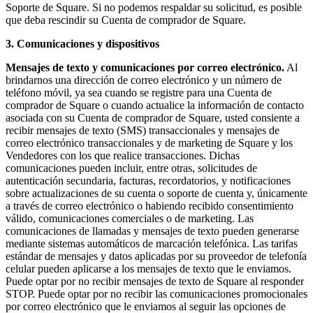
Cambia a Square
Soporte de Square. Si no podemos respaldar su solicitud, es posible
que deba rescindir su Cuenta de comprador de Square.
Tipos
3. Comunicaciones y dispositivos
Salón de belleza
Mensajes de texto y comunicaciones por correo electrónico.
Al
brindarnos una dirección de correo electrónico y un número de
Salón de manicura y pedicura
teléfono móvil, ya sea cuando se registre para una Cuenta de
Peluquería
comprador de Square o cuando actualice la información de contacto
asociada con su Cuenta de comprador de Square, usted consiente a
Spa
recibir mensajes de texto (SMS) transaccionales y mensajes de
correo electrónico transaccionales y de marketing de Square y los
Barbería
Vendedores con los que realice transacciones. Dichas
comunicaciones pueden incluir, entre otras, solicitudes de
Tatuajes y piercings
autenticación secundaria, facturas, recordatorios, y notificaciones
Spa médico
sobre actualizaciones de su cuenta o soporte de cuenta y, únicamente
a través de correo electrónico o habiendo recibido consentimiento
válido, comunicaciones comerciales o de marketing. Las
Capacidades
comunicaciones de llamadas y mensajes de texto pueden generarse
mediante sistemas automáticos de marcación telefónica. Las tarifas
Acepta pagos
estándar de mensajes y datos aplicadas por su proveedor de telefonía
Administra tus citas
celular pueden aplicarse a los mensajes de texto que le enviamos.
Puede optar por no recibir mensajes de texto de Square al responder
Atrae nuevos clientes
STOP. Puede optar por no recibir las comunicaciones promocionales
Haz que tus clientes regresen
por correo electrónico que le enviamos al seguir las opciones de