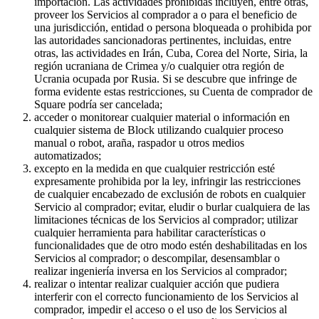
importación. Las actividades prohibidas incluyen, entre otras,
proveer los Servicios al comprador a o para el beneficio de
Organizaciones y entidades sin fines de lucro
una jurisdicción, entidad o persona bloqueada o prohibida por
Servicios limpieza
las autoridades sancionadoras pertinentes, incluidas, entre
otras, las actividades en Irán, Cuba, Corea del Norte, Siria, la
Jardinería y actividades al aire libre
región ucraniana de Crimea y/o cualquier otra región de
Ucrania ocupada por Rusia. Si se descubre que infringe de
Diversión
forma evidente estas restricciones, su Cuenta de comprador de
Square podría ser cancelada;
Servicios de salud
acceder o monitorear cualquier material o información en
cualquier sistema de Block utilizando cualquier proceso
Capacidades
manual o robot, araña, raspador u otros medios
automatizados;
Acepta pagos
excepto en la medida en que cualquier restricción esté
expresamente prohibida por la ley, infringir las restricciones
Consigue más ventas
de cualquier encabezado de exclusión de robots en cualquier
Mantén todo organizado
Servicio al comprador; evitar, eludir o burlar cualquiera de las
limitaciones técnicas de los Servicios al comprador; utilizar
Administra el flujo de caja
cualquier herramienta para habilitar características o
Destaca tu marca
funcionalidades que de otro modo estén deshabilitadas en los
Servicios al comprador; o descompilar, desensamblar o
Automatiza y ahorra tiempo
realizar ingeniería inversa en los Servicios al comprador;
Haz que tus clientes regresen
realizar o intentar realizar cualquier acción que pudiera
interferir con el correcto funcionamiento de los Servicios al
comprador, impedir el acceso o el uso de los Servicios al
Hardware