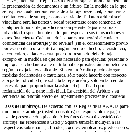
la AAA, incluida la Regla D-3(b), el arbitraje se producirá mediante
la presentación de documentos a un árbitro. En la medida en la que
se requiera cualquier audiencia de arbitraje presencial, la audiencia
será tan cerca de su hogar como sea viable. El laudo arbitral será
vinculante para las partes y podrá presentarse como sentencia en
cualquier tribunal de jurisdicción competente. Square valora su
privacidad, especialmente en lo que respecta a sus transacciones y
datos financieros. Cada una de las partes mantendrá el carácter
confidencial del arbitraje y no revelará (sin el consentimiento previo
por escrito de la otra parte) a ningún tercero el hecho, la existencia,
el contenido, el laudo o cualquier otro resultado del arbitraje,
excepto en la medida en que sea necesario para ejecutar, presentar o
impugnar dicho laudo ante un tribunal de jurisdicción competente o
según lo exija la ley aplicable. Si bien un Árbitro puede otorgar
medidas declaratorias o cautelares, sólo puede hacerlo con respecto
a la parte individual que solicita la reparación y sólo en la medida
necesaria para proporcionar la asistencia justificada por la
reclamación de la parte individual. La decisión del Árbitro y su
sentencia no tendrán efecto de impedimento precedente o colateral.
Tasas del arbitraje.
De acuerdo con las Reglas de la AAA, la parte
que inicie el arbitraje (usted o nosotros) es responsable de pagar la
tasa de presentación aplicable. A los fines de esta disposición de
arbitraje, las referencias a usted y Square también incluyen a las
respectivas subsidiarias, afiliados, agentes, empleados, predecesores,