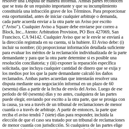
resolver una Disputa de manera informal. Ambas partes reconocen
que se trata de un requisito importante y que su incumplimiento
constituiría una infracción grave de los Términos. Para proporcionar
esta oportunidad, antes de iniciar cualquier arbitraje o demanda,
cada parte acuerda enviar a la otra parte un Aviso por escrito
("Aviso"). Cualquier Aviso a Square debe enviarse por correo a
Block, Inc., Atento: Arbitration Provision, PO Box 427069, San
Francisco, CA 94142. Cualquier Aviso que se le envíe se enviará a
la dirección registrada en su cuenta, si la hubiere. El Aviso debe: (i)
incluir su nombre; (ii) proporcionar información detallada suficiente
para evaluar los méritos de la reclamación individualizada de la parte
demandante y para que la otra parte determine si es posible una
resolución conciliatoria; y (iii) exponer la reparación específica
solicitada, que incluya cualquier cantidad de dinero que se exija y
los medios por los que la parte demandante calculó los daños
reclamados. Ambas partes acuerdan que intentarán resolver una
disputa mediante una negociación informal en un plazo de 60
(sesenta) días a partir de la fecha de envío del Aviso. Luego de ese
período de 60 (sesenta) días y no antes, cualquiera de las partes
puede elegir, enviando por escrito a la otra parte, que se prosiga con
la causa, ya sea a través de un tribunal de reclamaciones de menor
cuantía o a través de arbitraje. A partir de entonces, la parte que
reciba el aviso tendrá 7 (siete) días para responder, incluida la
elección de que el caso sea tratado por un tribunal de reclamaciones
de menor cuantía con jurisdicción. Si cualquiera de las partes elige