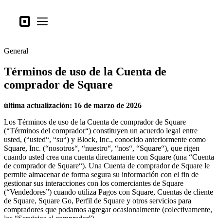
Tipos de negocio
Square
Open menu
Productos
General
Hardware
Términos de uso de la Cuenta de
Precios
comprador de Square
Lo último
última actualización: 16 de marzo de 2026
Iniciar sesión
Los Términos de uso de la Cuenta de comprador de Square
Atención al Cliente
(“Términos del comprador“) constituyen un acuerdo legal entre
usted, (“usted“, “su“) y Block, Inc., conocido anteriormente como
Search
Square, Inc. (“nosotros“, “nuestro“, “nos“, “Square“), que rigen
cuando usted crea una cuenta directamente con Square (una “Cuenta
Proceso de pago
de comprador de Square“). Una Cuenta de comprador de Square le
permite almacenar de forma segura su información con el fin de
Tipos de negocio
gestionar sus interacciones con los comerciantes de Square
Alimentos y bebidas
(“Vendedores”) cuando utiliza Pagos con Square, Cuentas de cliente
de Square, Square Go, Perfil de Square y otros servicios para
Tienda
compradores que podamos agregar ocasionalmente (colectivamente,