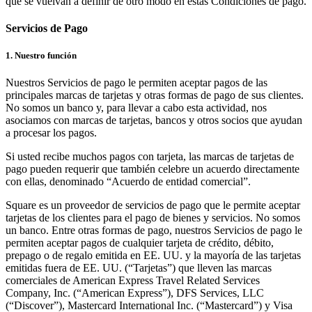
que se vuelvan a definir de otro modo en estas Condiciones de pago.
Novedades
Servicios de Pago
Registro de funciones
Descubrir
1. Nuestro función
Descripción general
Nuestros Servicios de pago le permiten aceptar pagos de las
principales marcas de tarjetas y otras formas de pago de sus clientes.
Cambia a Square
No somos un banco y, para llevar a cabo esta actividad, nos
asociamos con marcas de tarjetas, bancos y otros socios que ayudan
Tipos
a procesar los pagos.
Si usted recibe muchos pagos con tarjeta, las marcas de tarjetas de
Cafés
pago pueden requerir que también celebre un acuerdo directamente
Servicio rápido
con ellas, denominado “Acuerdo de entidad comercial”.
Servicio completo
Square es un proveedor de servicios de pago que le permite aceptar
tarjetas de los clientes para el pago de bienes y servicios. No somos
Bares y cervecerías
un banco. Entre otras formas de pago, nuestros Servicios de pago le
permiten aceptar pagos de cualquier tarjeta de crédito, débito,
Food trucks
prepago o de regalo emitida en EE. UU. y la mayoría de las tarjetas
Servicios de catering
emitidas fuera de EE. UU. (“Tarjetas”) que lleven las marcas
comerciales de American Express Travel Related Services
Panaderías
Company, Inc. (“American Express”), DFS Services, LLC
(“Discover”), Mastercard International Inc. (“Mastercard”) y Visa