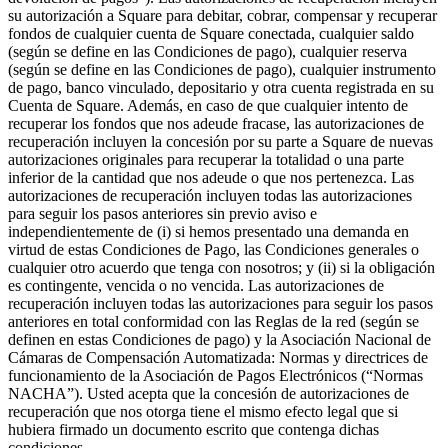
Cambia a Square
su autorización a Square para debitar, cobrar, compensar y recuperar
fondos de cualquier cuenta de Square conectada, cualquier saldo
Tipos
(según se define en las Condiciones de pago), cualquier reserva
(según se define en las Condiciones de pago), cualquier instrumento
Salón de belleza
de pago, banco vinculado, depositario y otra cuenta registrada en su
Cuenta de Square. Además, en caso de que cualquier intento de
Salón de manicura y pedicura
recuperar los fondos que nos adeude fracase, las autorizaciones de
recuperación incluyen la concesión por su parte a Square de nuevas
Peluquería
autorizaciones originales para recuperar la totalidad o una parte
inferior de la cantidad que nos adeude o que nos pertenezca. Las
Spa
autorizaciones de recuperación incluyen todas las autorizaciones
Barbería
para seguir los pasos anteriores sin previo aviso e
independientemente de (i) si hemos presentado una demanda en
Tatuajes y piercings
virtud de estas Condiciones de Pago, las Condiciones generales o
cualquier otro acuerdo que tenga con nosotros; y (ii) si la obligación
Spa médico
es contingente, vencida o no vencida. Las autorizaciones de
recuperación incluyen todas las autorizaciones para seguir los pasos
Capacidades
anteriores en total conformidad con las Reglas de la red (según se
definen en estas Condiciones de pago) y la Asociación Nacional de
Acepta pagos
Cámaras de Compensación Automatizada: Normas y directrices de
funcionamiento de la Asociación de Pagos Electrónicos (“Normas
Administra tus citas
NACHA”). Usted acepta que la concesión de autorizaciones de
Atrae nuevos clientes
recuperación que nos otorga tiene el mismo efecto legal que si
hubiera firmado un documento escrito que contenga dichas
Haz que tus clientes regresen
condiciones.