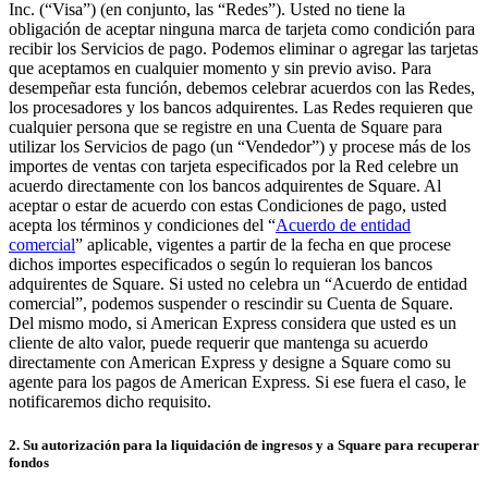
Capacidades
Inc. (“Visa”) (en conjunto, las “Redes”). Usted no tiene la
obligación de aceptar ninguna marca de tarjeta como condición para
Acepta pagos
recibir los Servicios de pago. Podemos eliminar o agregar las tarjetas
que aceptamos en cualquier momento y sin previo aviso. Para
Administra pedidos desde un solo lugar
desempeñar esta función, debemos celebrar acuerdos con las Redes,
Haz que tus clientes regresen
los procesadores y los bancos adquirentes. Las Redes requieren que
cualquier persona que se registre en una Cuenta de Square para
Haz crecer tu negocio
utilizar los Servicios de pago (un “Vendedor”) y procese más de los
importes de ventas con tarjeta especificados por la Red celebre un
Programa y paga a tu equipo
acuerdo directamente con los bancos adquirentes de Square. Al
Administra tu flujo de caja
aceptar o estar de acuerdo con estas Condiciones de pago, usted
acepta los términos y condiciones del “
Acuerdo de entidad
Mejora las operaciones
comercial
” aplicable, vigentes a partir de la fecha en que procese
dichos importes especificados o según lo requieran los bancos
Descubrir
adquirentes de Square. Si usted no celebra un “Acuerdo de entidad
comercial”, podemos suspender o rescindir su Cuenta de Square.
Descripción general
Del mismo modo, si American Express considera que usted es un
cliente de alto valor, puede requerir que mantenga su acuerdo
Cambia a Square
directamente con American Express y designe a Square como su
agente para los pagos de American Express. Si ese fuera el caso, le
Tipos
notificaremos dicho requisito.
Ropa
2. Su autorización para la liquidación de ingresos y a Square para recuperar
fondos
Hogar y regalos