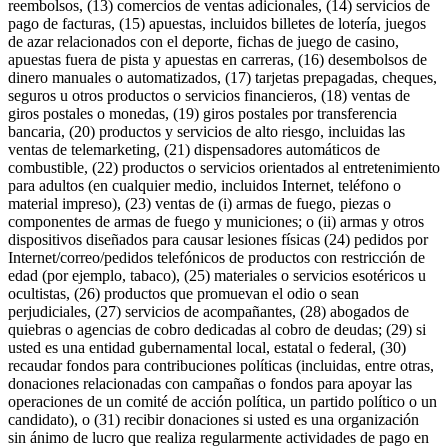
reembolsos, (13) comercios de ventas adicionales, (14) servicios de
Organizaciones y entidades sin fines de lucro
pago de facturas, (15) apuestas, incluidos billetes de lotería, juegos
de azar relacionados con el deporte, fichas de juego de casino,
Servicios limpieza
apuestas fuera de pista y apuestas en carreras, (16) desembolsos de
dinero manuales o automatizados, (17) tarjetas prepagadas, cheques,
Jardinería y actividades al aire libre
seguros u otros productos o servicios financieros, (18) ventas de
giros postales o monedas, (19) giros postales por transferencia
Diversión
bancaria, (20) productos y servicios de alto riesgo, incluidas las
Servicios de salud
ventas de telemarketing, (21) dispensadores automáticos de
combustible, (22) productos o servicios orientados al entretenimiento
para adultos (en cualquier medio, incluidos Internet, teléfono o
Capacidades
material impreso), (23) ventas de (i) armas de fuego, piezas o
componentes de armas de fuego y municiones; o (ii) armas y otros
Acepta pagos
dispositivos diseñados para causar lesiones físicas (24) pedidos por
Consigue más ventas
Internet/correo/pedidos telefónicos de productos con restricción de
edad (por ejemplo, tabaco), (25) materiales o servicios esotéricos u
Mantén todo organizado
ocultistas, (26) productos que promuevan el odio o sean
Administra el flujo de caja
perjudiciales, (27) servicios de acompañantes, (28) abogados de
quiebras o agencias de cobro dedicadas al cobro de deudas; (29) si
Destaca tu marca
usted es una entidad gubernamental local, estatal o federal, (30)
recaudar fondos para contribuciones políticas (incluidas, entre otras,
Automatiza y ahorra tiempo
donaciones relacionadas con campañas o fondos para apoyar las
Haz que tus clientes regresen
operaciones de un comité de acción política, un partido político o un
candidato), o (31) recibir donaciones si usted es una organización
Hardware
sin ánimo de lucro que realiza regularmente actividades de pago en