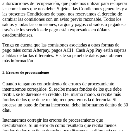
autorizaciones de recuperación, que podemos utilizar para recuperar
Punto de venta
las comisiones que nos debe. Sujeto a las Condiciones generales y a
las presentes Condiciones de pago, nos reservamos el derecho de
PDV para Restaurantes
cambiar las comisiones con un aviso previo razonable. Todos los
PDV para Tiendas
saldos y todas las comisiones, cargos y pagos cobrados o pagados a
través de los servicios de pago están expresados en dólares
PDV de Citas
estadounidenses.
Facturas
Tenga en cuenta que las comisiones asociadas a otras formas de
pago tales como Afterpay, pagos ACH, Cash App Pay están sujetas
Pedidos en línea
a tablas de tarifas diferentes. Visite su panel de datos para obtener
Sitios web
más información.
Pedidos en Square Kiosk
5. Errores de procesamiento
Bitcoin
Cuando tengamos conocimiento de errores de procesamiento,
intentaremos corregirlos. Si recibe menos fondos de los que debe
Descubrir
recibir, se lo daremos en crédito. Del mismo modo, si recibe más
fondos de los que debe recibir, recuperaremos la diferencia. Si
Marketing
procesa un pago de forma incorrecta, debe informarnos dentro de 30
días.
Mensajes
Square AI
Intentaremos corregir los errores de procesamiento que
descubramos. Si un error da como resultado que reciba menos
Crea informes
fondos de los que tiene derecho, acreditaremos la diferencia en su