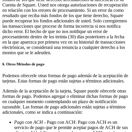
Cuenta de Square. Usted nos otorga autorizaciones de recuperación
Programas de fidelidad
en relación con los errores de procesamiento. Si un error da como
resultado que reciba más fondos de los que tiene derecho, Square
Directorio de clientes
puede recuperar los fondos adicionales de usted. Solo corregiremos
Tarjetas de regalo
las transacciones que procese de forma incorrecta si nos notifica
dicho error. El hecho de que no nos notifique un error de
Photo Studio
procesamiento dentro de los treinta (30) días posteriores a la fecha
en la que aparezca por primera vez en su historial de transacciones
Marketplace
electrónicas, se considerará una renuncia a cualquier derecho a los
montos que se le adeuden.
Contratos
6. Otros Métodos de pago
Descubrir
Podemos ofrecerle otras formas de pago además de la aceptación de
Turnos
tarjetas. Estas formas de pago están sujetas a términos adicionales.
Nómina
Además de la aceptación de la tarjeta, Square puede ofrecerle otras
Acceso avanzado
formas de pago. Podemos agregar o eliminar dichas formas de pago
en cualquier momento contemplando un plazo de notificación
Comunicación del equipo
razonable. Las formas de pago adicionales están sujetas a términos
adicionales, como se indica a continuación:
Descubrir
Pago con ACH
- Pago con ACH: Pago con ACH es un
servicio de pago que le permite aceptar pagos de ACH de sus
Servicios Bancarios