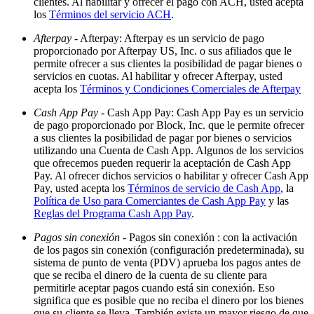
clientes. Al habilitar y ofrecer el pago con ACH, usted acepta
Cuenta de cheques
los
Términos del servicio ACH
.
Cuenta de ahorros
Afterpay
- Afterpay: Afterpay es un servicio de pago
proporcionado por Afterpay US, Inc. o sus afiliados que le
Préstamos
permite ofrecer a sus clientes la posibilidad de pagar bienes o
servicios en cuotas. Al habilitar y ofrecer Afterpay, usted
Tarjeta de crédito
acepta los
Términos y Condiciones Comerciales de Afterpay
Bitcoin
Cash App Pay
- Cash App Pay: Cash App Pay es un servicio
de pago proporcionado por Block, Inc. que le permite ofrecer
Descubrir
a sus clientes la posibilidad de pagar por bienes o servicios
utilizando una Cuenta de Cash App. Algunos de los servicios
API para desarrolladores
que ofrecemos pueden requerir la aceptación de Cash App
Pay. Al ofrecer dichos servicios o habilitar y ofrecer Cash App
Mercado de aplicaciones
Pay, usted acepta los
Términos de servicio de Cash App
, la
Directorios de socios
Política de Uso para Comerciantes de Cash App Pay
y las
Reglas del Programa Cash App Pay
.
Especialistas
Pagos sin conexión
- Pagos sin conexión : con la activación
Ofertas de socios
de los pagos sin conexión (configuración predeterminada), su
sistema de punto de venta (PDV) aprueba los pagos antes de
que se reciba el dinero de la cuenta de su cliente para
No hay artículos en su carrito
permitirle aceptar pagos cuando está sin conexión. Eso
significa que es posible que no reciba el dinero por los bienes
Comprar hardware
que su cliente se lleva. También existe un mayor riesgo de que