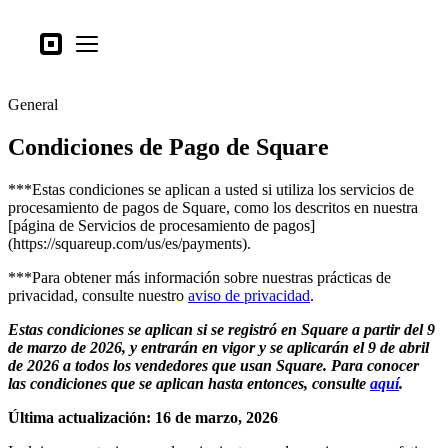
Tipos de negocio
Square
Open menu
Productos
General
Hardware
Condiciones de Pago de Square
Precios
Lo último
***Estas condiciones se aplican a usted si utiliza los servicios de
procesamiento de pagos de Square, como los descritos en nuestra
[página de Servicios de procesamiento de pagos]
Iniciar sesión
(https://squareup.com/us/es/payments).
Atención al Cliente
***Para obtener más información sobre nuestras prácticas de
privacidad, consulte nuestro
aviso de privacidad
.
Search
Estas condiciones se aplican si se registró en Square a partir del 9
Proceso de pago
de marzo de 2026, y entrarán en vigor y se aplicarán el 9 de abril
de 2026 a todos los vendedores que usan Square. Para conocer
Tipos de negocio
las condiciones que se aplican hasta entonces, consulte
aquí
.
Alimentos y bebidas
Última actualización: 16 de marzo, 2026
Tienda