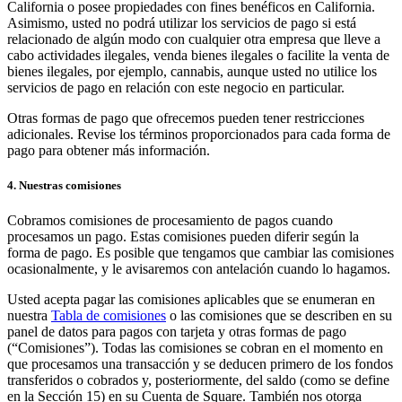
California o posee propiedades con fines benéficos en California.
Asimismo, usted no podrá utilizar los servicios de pago si está
Handheld
relacionado de algún modo con cualquier otra empresa que lleve a
cabo actividades ilegales, venda bienes ilegales o facilite la venta de
Terminal
bienes ilegales, por ejemplo, cannabis, aunque usted no utilice los
servicios de pago en relación con este negocio en particular.
Register
Otras formas de pago que ofrecemos pueden tener restricciones
Stand
adicionales. Revise los términos proporcionados para cada forma de
pago para obtener más información.
Kiosk
4. Nuestras comisiones
Reader
sin contacto y chip
Cobramos comisiones de procesamiento de pagos cuando
Reader
banda magnética
procesamos un pago. Estas comisiones pueden diferir según la
forma de pago. Es posible que tengamos que cambiar las comisiones
Accesorios
ocasionalmente, y le avisaremos con antelación cuando lo hagamos.
Kits
Usted acepta pagar las comisiones aplicables que se enumeran en
nuestra
Tabla de comisiones
o las comisiones que se describen en su
Ver todo
panel de datos para pagos con tarjeta y otras formas de pago
(“Comisiones”). Todas las comisiones se cobran en el momento en
Descubrir
que procesamos una transacción y se deducen primero de los fondos
transferidos o cobrados y, posteriormente, del saldo (como se define
Resumen de pagos
en la Sección 15) en su Cuenta de Square. También nos otorga