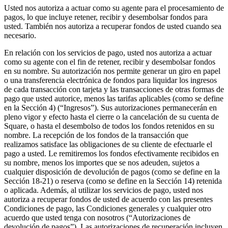
Vino y licor
Usted nos autoriza a actuar como su agente para el procesamiento de
pagos, lo que incluye retener, recibir y desembolsar fondos para
Tiendas de comestibles
usted. También nos autoriza a recuperar fondos de usted cuando sea
necesario.
Jardín
En relación con los servicios de pago, usted nos autoriza a actuar
Capacidades
como su agente con el fin de retener, recibir y desembolsar fondos
en su nombre. Su autorización nos permite generar un giro en papel
Acepta pagos
o una transferencia electrónica de fondos para liquidar los ingresos
de cada transacción con tarjeta y las transacciones de otras formas de
Haz un seguimiento del inventario
pago que usted autorice, menos las tarifas aplicables (como se define
Agrega fuentes de ingresos
en la Sección 4) (“Ingresos”). Sus autorizaciones permanecerán en
pleno vigor y efecto hasta el cierre o la cancelación de su cuenta de
Administra tu flujo de caja
Square, o hasta el desembolso de todos los fondos retenidos en su
Haz un seguimiento del rendimiento
nombre. La recepción de los fondos de la transacción que
realizamos satisface las obligaciones de su cliente de efectuarle el
Haz que tus clientes regresen
pago a usted. Le remitiremos los fondos efectivamente recibidos en
su nombre, menos los importes que se nos adeuden, sujetos a
Programa y paga a tu equipo
cualquier disposición de devolución de pagos (como se define en la
Vincula tu catálogo y configúralo rápidamente
Sección 18-21) o reserva (como se define en la Sección 14) retenida
o aplicada. Además, al utilizar los servicios de pago, usted nos
Descubrir
autoriza a recuperar fondos de usted de acuerdo con las presentes
Condiciones de pago, las Condiciones generales y cualquier otro
Descripción general
acuerdo que usted tenga con nosotros (“Autorizaciones de
devolución de pagos”). Las autorizaciones de recuperación incluyen