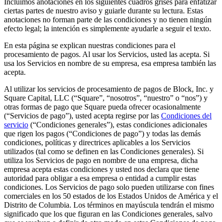
Incluimos anotaciones en los siguientes cuadros grises para enfatizar
Belleza
ciertas partes de nuestro aviso y guiarle durante su lectura. Estas
anotaciones no forman parte de las condiciones y no tienen ningún
Servicios
efecto legal; la intención es simplemente ayudarle a seguir el texto.
En esta página se explican nuestras condiciones para el
Todos los tipos de negocio
procesamiento de pagos. Al usar los Servicios, usted las acepta. Si
usa los Servicios en nombre de su empresa, esa empresa también las
Productos
acepta.
Hardware
Al utilizar los servicios de procesamiento de pagos de Block, Inc. y
Square Capital, LLC (“Square”, “nosotros”, “nuestro” o “nos”) y
Pagos
otras formas de pago que Square pueda ofrecer ocasionalmente
(“Servicios de pago”), usted acepta regirse por las
Condiciones del
Clientes
servicio
(“Condiciones generales”), estas condiciones adicionales
que rigen los pagos (“Condiciones de pago”) y todas las demás
Personal
condiciones, políticas y directrices aplicables a los Servicios
utilizados (tal como se definen en las Condiciones generales). Si
Banca
utiliza los Servicios de pago en nombre de una empresa, dicha
empresa acepta estas condiciones y usted nos declara que tiene
Desarrollador
autoridad para obligar a esa empresa o entidad a cumplir estas
condiciones. Los Servicios de pago solo pueden utilizarse con fines
Todos los productos
comerciales en los 50 estados de los Estados Unidos de América y el
Distrito de Columbia. Los términos en mayúscula tendrán el mismo
Lo último
significado que los que figuran en las Condiciones generales, salvo