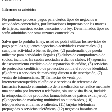
Programa y paga a tu equipo
3. Sectores no admitidos
Administra tu flujo de caja
Haz un seguimiento del rendimiento
No podemos procesar pagos para ciertos tipos de negocios o
actividades comerciales, por limitaciones impuestas por las marcas
Agrega fuentes de ingresos
de tarjetas, nuestros socios bancarios o la ley. Determinados tipos no
serán admitidos por otras razones comerciales.
Descubrir
Salvo que lo prohíba la ley, usted no podrá utilizar los servicios de
Descripción general
pago para los siguientes negocios o actividades comerciales: (1)
cualquier actividad o bienes ilegales, (2) parafernalia que pueda
Cambia a Square
utilizarse para actividades ilegales (3) clubes de compradores o de
socios, incluidas las cuotas asociadas a dichos clubes, (4) agencias
Tipos
de asesoramiento crediticio o de reparación de crédito, (5) servicios
de protección crediticia o de protección contra el robo de identidad,
Hogar y comercio
(6) ofertas o servicios de marketing directo o de suscripción, (7)
ventas de infomerciales, (8) farmacias de venta por
Servicios automotrices
Internet/correo/pedido telefónico o servicios de referencia de
farmacias (cuando el suministro de la medicación se realice mediante
Transporte
una consulta por Internet o telefónica, sin una visita física, incluida
Contratistas y especialistas
la reimportación de productos farmacéuticos de países extranjeros),
(9) negocios de marketing multinivel no autorizados, (10)
Servicios profesionales
teleoperadores entrantes o salientes, (11) tarjetas telefónicas
prepagadas o servicios telefónicos, (12) negocios basados en
Servicios mascotas