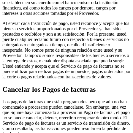
se establece en su acuerdo con el banco emisor o la institución
Cuenta de cheques
financiera, así como todos los cargos por demora, cargos por
intereses u otras acciones tomadas por el Proveedor.
Cuenta de ahorros
Al enviar cada Instrucción de pago, usted reconoce y acepta que los
Préstamos
bienes o servicios proporcionados por el Proveedor ya han sido
Tarjeta de crédito
prestados o recibidos y son a su satisfacción. Por la presente, usted
pierde cualquier reclamo futuro con respecto a bienes o servicios no
Bitcoin
entregados o entregados a tiempo, o calidad insuficiente o
inesperada. No somos parte de ninguna relación entre usted y su
Descubrir
Proveedor. Tampoco somos responsables de los bienes o servicios o
la entrega de estos, o cualquier disputa asociada que pueda surgir.
API para desarrolladores
Usted entiende y acepta que el Servicio de pago de facturas no se
puede utilizar para realizar pagos de impuestos, pagos ordenados por
Mercado de aplicaciones
la corte o pagos relacionados con transacciones de valores.
Directorios de socios
Cancelar los Pagos de facturas
Especialistas
Los pagos de facturas que están programados pero que aún no han
Ofertas de socios
comenzado a procesarse pueden cancelarse. Sin embargo, una vez
que Square haya comenzado a procesar un Pago de factura , el pago
no se puede cancelar, detener, revertir o recuperar de otro modo. El
No hay artículos en su carrito
Servicio de pago de facturas es un servicio de transmisión de dinero.
Como resultado, las transacciones pueden resultar en la pérdida de
Comprar hardware