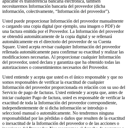
aplicable es transferencia bancaria electrónica, también
Cambia a Square
necesitaremos Información bancaria del proveedor (dicha
información, colectivamente, “Información del proveedor”).
Tipos
Usted puede proporcionar Información del proveedor manualmente
Salón de belleza
o cargando una copia digital (por ejemplo, una imagen o PDF) de
una factura emitida por el Proveedor. La Información del proveedor
Salón de manicura y pedicura
se obtendrá automáticamente de la copia digital y se rellenará
automáticamente en el directorio del proveedor de su Cuenta
Peluquería
Square. Usted acepta revisar cualquier Información del proveedor
Spa
rellenada automáticamente para confirmar su exactitud y realizar las
modificaciones necesarias. Al proporcionar cualquier Información
Barbería
del proveedor, usted declara y garantiza que ha obtenido todas las
autorizaciones o consentimientos necesarios del Proveedor.
Tatuajes y piercings
Usted entiende y acepta que usted es el único responsable y que no
Spa médico
somos responsables de verificar la exactitud de cualquier
Información del proveedor proporcionada en relación con su uso del
Capacidades
Servicio de pago de facturas. Usted entiende y acepta que, antes de
iniciar cualquier Pago de factura, usted es responsable de verificar la
Acepta pagos
exactitud de toda la Información del proveedor correspondiente,
independientemente de si dicha información se introdujo o
Administra tus citas
seleccionó manual o automáticamente. No tendremos ninguna
Atrae nuevos clientes
responsabilidad por las pérdidas o daños que resulten de la exactitud
o inexactitud de la Información del proveedor o de las acciones o
Haz que tus clientes regresen