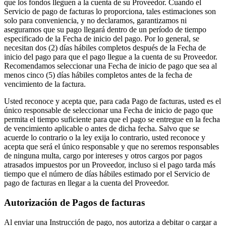
que los fondos lleguen a la cuenta de su Proveedor. Cuando el
Servicio de pago de facturas lo proporciona, tales estimaciones son
Handheld
solo para conveniencia, y no declaramos, garantizamos ni
aseguramos que su pago llegará dentro de un período de tiempo
Terminal
especificado de la Fecha de inicio del pago. Por lo general, se
necesitan dos (2) días hábiles completos después de la Fecha de
Register
inicio del pago para que el pago llegue a la cuenta de su Proveedor.
Recomendamos seleccionar una Fecha de inicio de pago que sea al
Stand
menos cinco (5) días hábiles completos antes de la fecha de
vencimiento de la factura.
Kiosk
Usted reconoce y acepta que, para cada Pago de facturas, usted es el
único responsable de seleccionar una Fecha de inicio de pago que
Reader
sin contacto y chip
permita el tiempo suficiente para que el pago se entregue en la fecha
de vencimiento aplicable o antes de dicha fecha. Salvo que se
Reader
banda magnética
acuerde lo contrario o la ley exija lo contrario, usted reconoce y
acepta que será el único responsable y que no seremos responsables
Accesorios
de ninguna multa, cargo por intereses y otros cargos por pagos
atrasados impuestos por un Proveedor, incluso si el pago tarda más
Kits
tiempo que el número de días hábiles estimado por el Servicio de
pago de facturas en llegar a la cuenta del Proveedor.
Ver todo
Descubrir
Autorización de Pagos de facturas
Resumen de pagos
Al enviar una Instrucción de pago, nos autoriza a debitar o cargar a