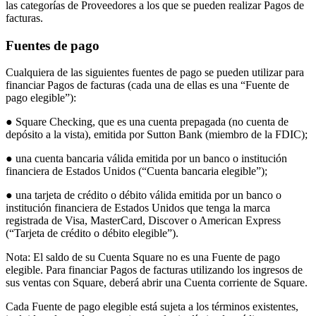
las categorías de Proveedores a los que se pueden realizar Pagos de
Novedades
facturas.
Registro de funciones
Fuentes de pago
Descubrir
Cualquiera de las siguientes fuentes de pago se pueden utilizar para
Descripción general
financiar Pagos de facturas (cada una de ellas es una “Fuente de
pago elegible”):
Cambia a Square
● Square Checking, que es una cuenta prepagada (no cuenta de
Tipos
depósito a la vista), emitida por Sutton Bank (miembro de la FDIC);
● una cuenta bancaria válida emitida por un banco o institución
Cafés
financiera de Estados Unidos (“Cuenta bancaria elegible”);
Servicio rápido
● una tarjeta de crédito o débito válida emitida por un banco o
Servicio completo
institución financiera de Estados Unidos que tenga la marca
registrada de Visa, MasterCard, Discover o American Express
Bares y cervecerías
(“Tarjeta de crédito o débito elegible”).
Food trucks
Nota: El saldo de su Cuenta Square no es una Fuente de pago
Servicios de catering
elegible. Para financiar Pagos de facturas utilizando los ingresos de
sus ventas con Square, deberá abrir una Cuenta corriente de Square.
Panaderías
Cada Fuente de pago elegible está sujeta a los términos existentes,