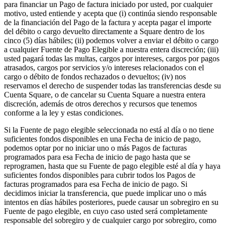
para financiar un Pago de factura iniciado por usted, por cualquier
Programas de fidelidad
motivo, usted entiende y acepta que (i) continúa siendo responsable
de la financiación del Pago de la factura y acepta pagar el importe
Directorio de clientes
del débito o cargo devuelto directamente a Square dentro de los
cinco (5) días hábiles; (ii) podemos volver a enviar el débito o cargo
Tarjetas de regalo
a cualquier Fuente de Pago Elegible a nuestra entera discreción; (iii)
usted pagará todas las multas, cargos por intereses, cargos por pagos
Photo Studio
atrasados, cargos por servicios y/o intereses relacionados con el
Marketplace
cargo o débito de fondos rechazados o devueltos; (iv) nos
reservamos el derecho de suspender todas las transferencias desde su
Contratos
Cuenta Square, o de cancelar su Cuenta Square a nuestra entera
discreción, además de otros derechos y recursos que tenemos
Descubrir
conforme a la ley y estas condiciones.
Si la Fuente de pago elegible seleccionada no está al día o no tiene
Turnos
suficientes fondos disponibles en una Fecha de inicio de pago,
Nómina
podemos optar por no iniciar uno o más Pagos de facturas
programados para esa Fecha de inicio de pago hasta que se
Acceso avanzado
reprogramen, hasta que su Fuente de pago elegible esté al día y haya
suficientes fondos disponibles para cubrir todos los Pagos de
Comunicación del equipo
facturas programados para esa Fecha de inicio de pago. Si
decidimos iniciar la transferencia, que puede implicar uno o más
Descubrir
intentos en días hábiles posteriores, puede causar un sobregiro en su
Fuente de pago elegible, en cuyo caso usted será completamente
Servicios Bancarios
responsable del sobregiro y de cualquier cargo por sobregiro, como