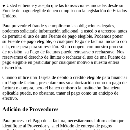
Vino y licor
● Usted entiende y acepta que las transacciones iniciadas desde su
Fuente de pago elegible deben cumplir con la legislación de Estados
Tiendas de comestibles
Unidos.
Jardín
Para prevenir el fraude y cumplir con las obligaciones legales,
podemos solicitarle información adicional, a usted o a terceros, antes
Capacidades
de permitir el uso de una Fuente de pago elegible. Podemos poner
su Fuente de pago elegible, o cualquier Pago de factura iniciado con
Acepta pagos
ella, en espera para su revisión. Si no coopera con nuestro proceso
de revisión, su Pago de facturas puede retrasarse o rechazarse. Nos
Haz un seguimiento del inventario
reservamos el derecho de limitar o rechazar el uso de una Fuente de
Agrega fuentes de ingresos
pago elegible en particular por cualquier motivo a nuestra entera
discreción.
Administra tu flujo de caja
Haz un seguimiento del rendimiento
Cuando utilice una Tarjeta de débito o crédito elegible para financiar
un Pago de factura, presentaremos su autorización como un pago de
Haz que tus clientes regresen
factura o compra, pero el banco emisor o la institución financiera
Programa y paga a tu equipo
aplicable puede, no obstante, tratar el pago como un anticipo de
efectivo.
Vincula tu catálogo y configúralo rápidamente
Adición de Proveedores
Descubrir
Para procesar el Pago de la factura, necesitaremos información que
Descripción general
identifique al Proveedor y, si el Método de entrega de pagos