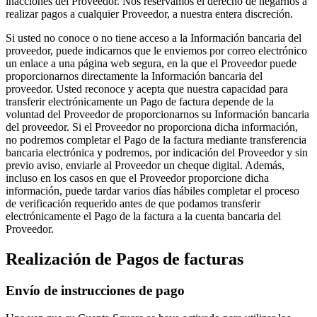
inacciones del Proveedor. Nos reservamos el derecho de negarnos a
Programa y paga a tu equipo
realizar pagos a cualquier Proveedor, a nuestra entera discreción.
Administra tu flujo de caja
Si usted no conoce o no tiene acceso a la Información bancaria del
Haz un seguimiento del rendimiento
proveedor, puede indicarnos que le enviemos por correo electrónico
un enlace a una página web segura, en la que el Proveedor puede
Agrega fuentes de ingresos
proporcionarnos directamente la Información bancaria del
proveedor. Usted reconoce y acepta que nuestra capacidad para
Descubrir
transferir electrónicamente un Pago de factura depende de la
voluntad del Proveedor de proporcionarnos su Información bancaria
Descripción general
del proveedor. Si el Proveedor no proporciona dicha información,
no podremos completar el Pago de la factura mediante transferencia
Cambia a Square
bancaria electrónica y podremos, por indicación del Proveedor y sin
previo aviso, enviarle al Proveedor un cheque digital. Además,
Tipos
incluso en los casos en que el Proveedor proporcione dicha
información, puede tardar varios días hábiles completar el proceso
Hogar y comercio
de verificación requerido antes de que podamos transferir
electrónicamente el Pago de la factura a la cuenta bancaria del
Servicios automotrices
Proveedor.
Transporte
Realización de Pagos de facturas
Contratistas y especialistas
Envío de instrucciones de pago
Servicios profesionales
Servicios mascotas