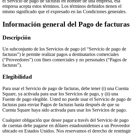
el Servicio de pago de facturas en nombre de una empresa, esa
Belleza
empresa acepta estos términos. Los términos definidos tienen el
mismo significado que el expresado en las Condiciones generales.
Servicios
Información general del Pago de facturas
Todos los tipos de negocio
Descripción
Productos
Hardware
Un subconjunto de los Servicios de pago (el “Servicio de pago de
facturas”) le permite realizar pagos a destinatarios comerciales
Pagos
(“Proveedores”) con fines comerciales y no personales (“Pagos de
facturas”).
Clientes
Elegibilidad
Personal
Para usar el Servicio de pago de facturas, debe tener (i) una Cuenta
Banca
Square, ya activada para usar los Servicios de pago, y (ii) una
Fuente de pago elegible. Usted no puede usar el Servicio de pago de
Desarrollador
facturas para enviar Pagos de facturas hasta después de que su
Cuenta Square haya sido activada para usar los Servicios de pago.
Todos los productos
Cualquier obligación que desee pagar a través del Servicio de pago
de cuentas debe pagarse en dólares estadounidenses a un Proveedor
Lo último
ubicado en Estados Unidos. Nos reservamos el derecho de restringir