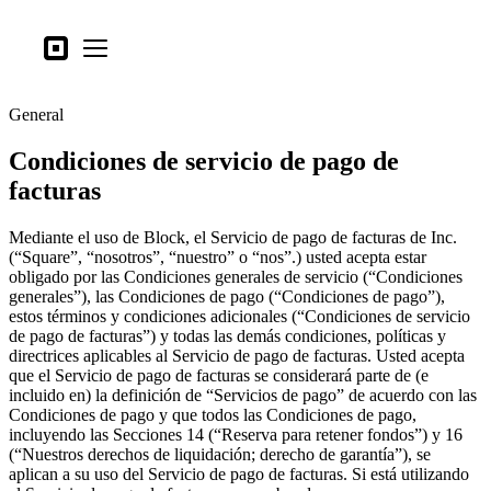
Tipos de negocio
Square
Open menu
Productos
General
Hardware
Condiciones de servicio de pago de
Precios
facturas
Lo último
Mediante el uso de Block, el Servicio de pago de facturas de Inc.
Iniciar sesión
(“Square”, “nosotros”, “nuestro” o “nos”.) usted acepta estar
obligado por las Condiciones generales de servicio (“Condiciones
Atención al Cliente
generales”), las Condiciones de pago (“Condiciones de pago”),
estos términos y condiciones adicionales (“Condiciones de servicio
Search
de pago de facturas”) y todas las demás condiciones, políticas y
directrices aplicables al Servicio de pago de facturas. Usted acepta
Proceso de pago
que el Servicio de pago de facturas se considerará parte de (e
incluido en) la definición de “Servicios de pago” de acuerdo con las
Tipos de negocio
Condiciones de pago y que todos las Condiciones de pago,
Alimentos y bebidas
incluyendo las Secciones 14 (“Reserva para retener fondos”) y 16
(“Nuestros derechos de liquidación; derecho de garantía”), se
Tienda
aplican a su uso del Servicio de pago de facturas. Si está utilizando