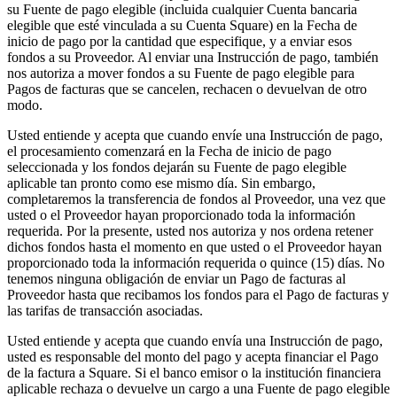
su Fuente de pago elegible (incluida cualquier Cuenta bancaria
Punto de venta
elegible que esté vinculada a su Cuenta Square) en la Fecha de
inicio de pago por la cantidad que especifique, y a enviar esos
PDV para Restaurantes
fondos a su Proveedor. Al enviar una Instrucción de pago, también
PDV para Tiendas
nos autoriza a mover fondos a su Fuente de pago elegible para
Pagos de facturas que se cancelen, rechacen o devuelvan de otro
PDV de Citas
modo.
Facturas
Usted entiende y acepta que cuando envíe una Instrucción de pago,
el procesamiento comenzará en la Fecha de inicio de pago
Pedidos en línea
seleccionada y los fondos dejarán su Fuente de pago elegible
Sitios web
aplicable tan pronto como ese mismo día. Sin embargo,
completaremos la transferencia de fondos al Proveedor, una vez que
Pedidos en Square Kiosk
usted o el Proveedor hayan proporcionado toda la información
requerida. Por la presente, usted nos autoriza y nos ordena retener
Bitcoin
dichos fondos hasta el momento en que usted o el Proveedor hayan
proporcionado toda la información requerida o quince (15) días. No
Descubrir
tenemos ninguna obligación de enviar un Pago de facturas al
Proveedor hasta que recibamos los fondos para el Pago de facturas y
Marketing
las tarifas de transacción asociadas.
Mensajes
Usted entiende y acepta que cuando envía una Instrucción de pago,
usted es responsable del monto del pago y acepta financiar el Pago
Square AI
de la factura a Square. Si el banco emisor o la institución financiera
aplicable rechaza o devuelve un cargo a una Fuente de pago elegible
Crea informes