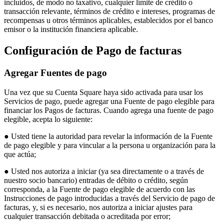
incluidos, de modo no taxativo, cualquier límite de crédito o
Capacidades
transacción relevante, términos de crédito e intereses, programas de
recompensas u otros términos aplicables, establecidos por el banco
Acepta pagos
emisor o la institución financiera aplicable.
Administra pedidos desde un solo lugar
Configuración de Pago de facturas
Haz que tus clientes regresen
Haz crecer tu negocio
Agregar Fuentes de pago
Programa y paga a tu equipo
Administra tu flujo de caja
Una vez que su Cuenta Square haya sido activada para usar los
Servicios de pago, puede agregar una Fuente de pago elegible para
Mejora las operaciones
financiar los Pagos de facturas. Cuando agrega una fuente de pago
elegible, acepta lo siguiente:
Descubrir
● Usted tiene la autoridad para revelar la información de la Fuente
Descripción general
de pago elegible y para vincular a la persona u organización para la
que actúa;
Cambia a Square
● Usted nos autoriza a iniciar (ya sea directamente o a través de
Tipos
nuestro socio bancario) entradas de débito o crédito, según
corresponda, a la Fuente de pago elegible de acuerdo con las
Ropa
Instrucciones de pago introducidas a través del Servicio de pago de
facturas, y, si es necesario, nos autoriza a iniciar ajustes para
Hogar y regalos
cualquier transacción debitada o acreditada por error;