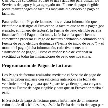
Una vez que su Cuenta Square se haya activado para utilizar los
Servicios de pago y haya agregado una Fuente de pago elegible,
Organizaciones y entidades sin fines de lucro
podrá realizar pagos de facturas mediante el Servicio de pago de
Servicios limpieza
facturas.
Jardinería y actividades al aire libre
Para realizar un Pago de facturas, nos enviará información que
identifique o designe al Proveedor, la factura que se va a pagar (por
Diversión
ejemplo, el número de factura), la Fuente de pago elegible para la
financiación del Pago de facturas, la fecha en la que debemos
Servicios de salud
comenzar a procesar el Pago de facturas debitando o cobrando de su
Fuente de pago elegible designada (“Fecha de inicio de pago”) y el
Capacidades
monto del pago (dicha información, colectivamente, una
“Instrucción de pago”). Usted es responsable de verificar la
Acepta pagos
exactitud de todas las Instrucciones de pago que nos envíe.
Consigue más ventas
Programación de Pagos de facturas
Mantén todo organizado
Administra el flujo de caja
Los Pagos de facturas realizados mediante el Servicio de pago de
facturas deben iniciarse con suficiente antelación a la fecha de
Destaca tu marca
vencimiento del pago para que Square tenga tiempo para cargar o
cargar su Fuente de pago elegible y para que su Proveedor reciba el
Automatiza y ahorra tiempo
pago.
Haz que tus clientes regresen
El Servicio de pago de facturas puede informarle de un número
estimado de días hábiles después de la Fecha de inicio de pago para
Hardware