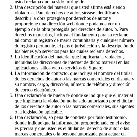
usted reclama que ha sido infringido.
Novedades
Una descripción del material que usted afirma está siendo
violado. a. Para derechos de autor, sírvase identificar y
Registro de funciones
describir la obra protegida por derechos de autor y
proporcione una dirección web donde podamos ver un
Descubrir
ejemplo de la obra protegida por derechos de autor. b. Para
derechos marcarios, incluya el fundamento para su reclamo,
Descripción general
tal como un registro de marca comunitaria y cualquier número
Cambia a Square
de registro pertinente, el país o jurisdicción y la descripción de
los bienes y/o servicios para los cuales reclama derechos.
La identificación del material que implicaría la violación,
Tipos
incluidas las direcciones de internet de dicho material en las
aplicaciones, sitios web o servicios de Square.
Cafés
La información de contacto, que incluya el nombre del titular
Servicio rápido
de los derechos de autor o las marcas comerciales en disputa y
su nombre, cargo, dirección, número de teléfono y dirección
Servicio completo
de correo electrónico.
Una declaración de buena fe donde se indique que el material
Bares y cervecerías
que implicaría la violación no ha sido autorizado por el titular
de los derechos de autor o las marcas comerciales, sus agentes
Food trucks
o la legislación aplicable.
Servicios de catering
Una declaración, so pena de condena por falso testimonio,
donde indique que la información proporcionada en el aviso
Panaderías
es precisa y que usted es el titular del derecho de autor o las
marcas comerciales o la persona autorizada para actuar en