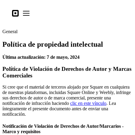
Tipos de negocio
Square
Open menu
Productos
General
Hardware
Política de propiedad intelectual
Precios
Lo último
Última actualización: 7 de mayo, 2024
Política de Violación de Derechos de Autor y Marcas
Iniciar sesión
Comerciales
Atención al Cliente
Si cree que el material de terceros alojado por Square en cualquiera
Search
de nuestras plataformas, incluidas Square Online y Weebly, infringe
sus derechos de autor o de marca comercial, presente una
Proceso de pago
notificación de infracción haciendo
clic en este vínculo
. Lea
íntegramente el presente documento antes de enviar una
Tipos de negocio
notificación.
Alimentos y bebidas
Notificación de Violación de Derechos de Autor/Marcarios -
Tienda
Marco y requisitos