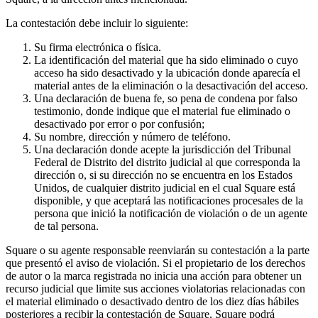
Cambia a Square
La contestación debe incluir lo siguiente:
Tipos
Su firma electrónica o física.
La identificación del material que ha sido eliminado o cuyo
Salón de belleza
acceso ha sido desactivado y la ubicación donde aparecía el
Salón de manicura y pedicura
material antes de la eliminación o la desactivación del acceso.
Una declaración de buena fe, so pena de condena por falso
Peluquería
testimonio, donde indique que el material fue eliminado o
desactivado por error o por confusión;
Spa
Su nombre, dirección y número de teléfono.
Barbería
Una declaración donde acepte la jurisdicción del Tribunal
Federal de Distrito del distrito judicial al que corresponda la
Tatuajes y piercings
dirección o, si su dirección no se encuentra en los Estados
Unidos, de cualquier distrito judicial en el cual Square está
Spa médico
disponible, y que aceptará las notificaciones procesales de la
persona que inició la notificación de violación o de un agente
Capacidades
de tal persona.
Acepta pagos
Square o su agente responsable reenviarán su contestación a la parte
que presentó el aviso de violación. Si el propietario de los derechos
Administra tus citas
de autor o la marca registrada no inicia una acción para obtener un
recurso judicial que limite sus acciones violatorias relacionadas con
Atrae nuevos clientes
el material eliminado o desactivado dentro de los diez días hábiles
Haz que tus clientes regresen
posteriores a recibir la contestación de Square, Square podrá