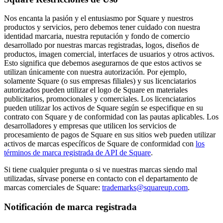
Organizaciones y entidades sin fines de lucro
Nos encanta la pasión y el entusiasmo por Square y nuestros
Servicios limpieza
productos y servicios, pero debemos tener cuidado con nuestra
identidad marcaria, nuestra reputación y fondo de comercio
Jardinería y actividades al aire libre
desarrollado por nuestras marcas registradas, logos, diseños de
productos, imagen comercial, interfaces de usuarios y otros activos.
Diversión
Esto significa que debemos asegurarnos de que estos activos se
utilizan únicamente con nuestra autorización. Por ejemplo,
Servicios de salud
solamente Square (o sus empresas filiales) y sus licenciatarios
autorizados pueden utilizar el logo de Square en materiales
Capacidades
publicitarios, promocionales y comerciales. Los licenciatarios
pueden utilizar los activos de Square según se especifique en su
Acepta pagos
contrato con Square y de conformidad con las pautas aplicables. Los
desarrolladores y empresas que utilicen los servicios de
Consigue más ventas
procesamiento de pagos de Square en sus sitios web pueden utilizar
Mantén todo organizado
activos de marcas específicos de Square de conformidad con
los
términos de marca registrada de API de Square
.
Administra el flujo de caja
Destaca tu marca
Si tiene cualquier pregunta o si ve nuestras marcas siendo mal
utilizadas, sírvase ponerse en contacto con el departamento de
Automatiza y ahorra tiempo
marcas comerciales de Square:
trademarks@squareup.com
.
Haz que tus clientes regresen
Notificación de marca registrada
Hardware