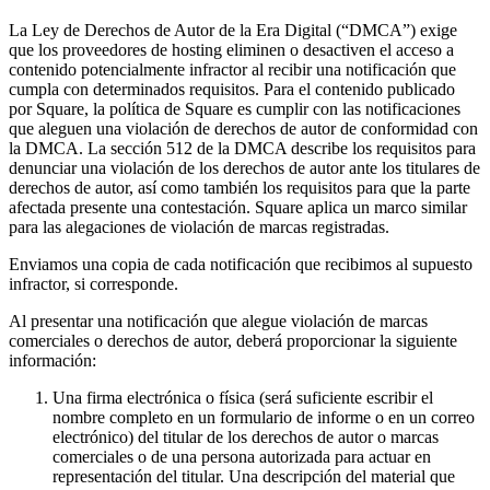
Belleza
La Ley de Derechos de Autor de la Era Digital (“DMCA”) exige
que los proveedores de hosting eliminen o desactiven el acceso a
Servicios
contenido potencialmente infractor al recibir una notificación que
cumpla con determinados requisitos. Para el contenido publicado
por Square, la política de Square es cumplir con las notificaciones
Todos los tipos de negocio
que aleguen una violación de derechos de autor de conformidad con
la DMCA. La sección 512 de la DMCA describe los requisitos para
Productos
denunciar una violación de los derechos de autor ante los titulares de
Hardware
derechos de autor, así como también los requisitos para que la parte
afectada presente una contestación. Square aplica un marco similar
Pagos
para las alegaciones de violación de marcas registradas.
Clientes
Enviamos una copia de cada notificación que recibimos al supuesto
infractor, si corresponde.
Personal
Al presentar una notificación que alegue violación de marcas
Banca
comerciales o derechos de autor, deberá proporcionar la siguiente
información:
Desarrollador
Una firma electrónica o física (será suficiente escribir el
nombre completo en un formulario de informe o en un correo
Todos los productos
electrónico) del titular de los derechos de autor o marcas
comerciales o de una persona autorizada para actuar en
Lo último
representación del titular. Una descripción del material que