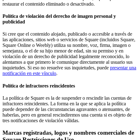
restaurar el contenido eliminado o desactivado.
Programa y paga a tu equipo
Administra tu flujo de caja
Política de violación del derecho de imagen personal y
publicidad
Haz un seguimiento del rendimiento
Agrega fuentes de ingresos
Si cree que el contenido alojado, publicado o accesible a través de
las aplicaciones, sitios web o servicios de Square (incluidos Square,
Descubrir
Square Online o Weebly) utiliza su nombre, voz, firma, imagen o
semejanza, o el de su hijo menor de edad, sin su permiso y en
Descripción general
violación de un derecho de publicidad legalmente reconocido, lo
alentamos a que primero le comunique directamente al usuario sus
Cambia a Square
inquietudes. Si eso no resuelve sus inquietudes, puede
presentar una
notificación en este vínculo
.
Tipos
Política de infractores reincidentes
Hogar y comercio
La política de Square es la de suspender o rescindir las cuentas de
Servicios automotrices
infractores reincidentes. La forma en la que se aplica la política
Transporte
puede depender de las circunstancias agravantes o atenuantes, de
haberlas, pero en general rescindiremos una cuenta si es objeto de
Contratistas y especialistas
tres notificaciones de violación válidas.
Servicios profesionales
Marcas registradas, logos y nombres comerciales de
Servicios mascotas
Square Restricciones de Uso