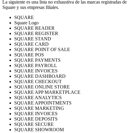
La siguiente es una lista no exhaustiva de las marcas registradas de
Square y sus empresas filiales.
Handheld
SQUARE
Terminal
Square Logo
SQUARE READER
Register
SQUARE REGISTER
SQUARE STAND
Stand
SQUARE CARD
SQUARE POINT OF SALE
Kiosk
SQUARE POS
SQUARE PAYMENTS
Reader
sin contacto y chip
SQUARE PAYROLL
SQUARE INVOICES
Reader
banda magnética
SQUARE DASHBOARD
SQUARE CHECKOUT
Accesorios
SQUARE ONLINE STORE
SQUARE APP MARKETPLACE
Kits
SQUARE ANALYTICS
SQUARE APPOINTMENTS
Ver todo
SQUARE MARKETING
SQUARE INVOICES
Descubrir
SQUARE DEPOSITS
SQUARE SECURE
Resumen de pagos
SQUARE SHOWROOM