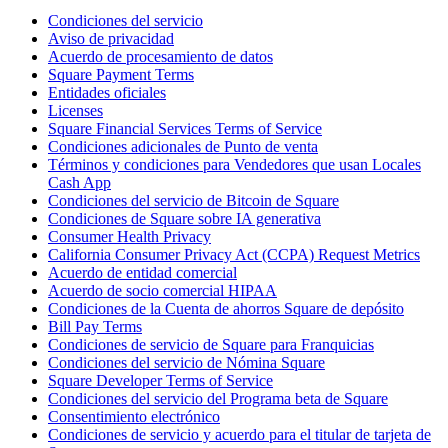
Condiciones del servicio
Programas de fidelidad
Aviso de privacidad
Directorio de clientes
Acuerdo de procesamiento de datos
Square Payment Terms
Tarjetas de regalo
Entidades oficiales
Licenses
Photo Studio
Square Financial Services Terms of Service
Condiciones adicionales de Punto de venta
Marketplace
Términos y condiciones para Vendedores que usan Locales
Contratos
Cash App
Condiciones del servicio de Bitcoin de Square
Condiciones de Square sobre IA generativa
Descubrir
Consumer Health Privacy
California Consumer Privacy Act (CCPA) Request Metrics
Turnos
Acuerdo de entidad comercial
Acuerdo de socio comercial HIPAA
Nómina
Condiciones de la Cuenta de ahorros Square de depósito
Acceso avanzado
Bill Pay Terms
Condiciones de servicio de Square para Franquicias
Comunicación del equipo
Condiciones del servicio de Nómina Square
Square Developer Terms of Service
Descubrir
Condiciones del servicio del Programa beta de Square
Consentimiento electrónico
Servicios Bancarios
Condiciones de servicio y acuerdo para el titular de tarjeta de