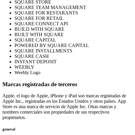
SQUARE STORE
Punto de venta
SQUARE TEAM MANAGEMENT
SQUARE FOR RESTARANTS
PDV para Restaurantes
SQUARE FOR RETAIL
SQUARE CONNECT API
PDV para Tiendas
BUILD WITH SQUARE
PDV de Citas
BUILT WITH SQUARE
SQUARE CAPITAL
Facturas
POWERED BY SQUARE CAPITAL
SQUARE INSTALLMENTS
Pedidos en línea
SQUARE CASH
INSTANT DEPOSIT
Sitios web
WEEBLY
Pedidos en Square Kiosk
Weebly Logo
Bitcoin
Marcas registradas de terceros
Descubrir
Apple, el logo de Apple, iPhone y iPad son marcas registradas de
Apple Inc., registradas en los Estados Unidos y otros países. App
Marketing
Store es una marca de servicio de Apple Inc. Otras marcas y
nombres comerciales son propiedades de sus respectivos
Mensajes
propietarios.
Square AI
general
Crea informes