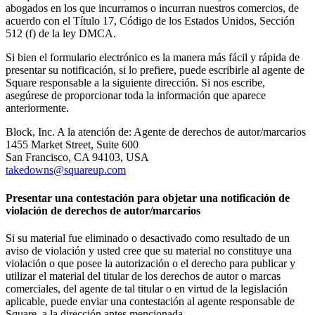
Vino y licor
abogados en los que incurramos o incurran nuestros comercios, de
acuerdo con el Título 17, Código de los Estados Unidos, Sección
Tiendas de comestibles
512 (f) de la ley DMCA.
Jardín
Si bien el formulario electrónico es la manera más fácil y rápida de
presentar su notificación, si lo prefiere, puede escribirle al agente de
Capacidades
Square responsable a la siguiente dirección. Si nos escribe,
asegúrese de proporcionar toda la información que aparece
Acepta pagos
anteriormente.
Haz un seguimiento del inventario
Block, Inc. A la atención de: Agente de derechos de autor/marcarios
1455 Market Street, Suite 600
Agrega fuentes de ingresos
San Francisco, CA 94103, USA
Administra tu flujo de caja
takedowns@squareup.com
Haz un seguimiento del rendimiento
Presentar una contestación para objetar una notificación de
Haz que tus clientes regresen
violación de derechos de autor/marcarios
Programa y paga a tu equipo
Si su material fue eliminado o desactivado como resultado de un
Vincula tu catálogo y configúralo rápidamente
aviso de violación y usted cree que su material no constituye una
violación o que posee la autorización o el derecho para publicar y
Descubrir
utilizar el material del titular de los derechos de autor o marcas
comerciales, del agente de tal titular o en virtud de la legislación
Descripción general
aplicable, puede enviar una contestación al agente responsable de
Square, a la dirección antes mencionada.