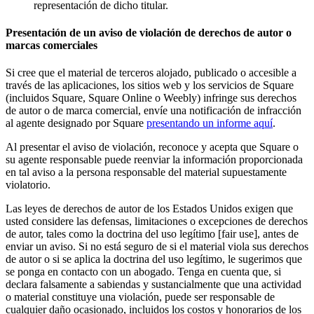
Capacidades
representación de dicho titular.
Acepta pagos
Presentación de un aviso de violación de derechos de autor o
marcas comerciales
Administra pedidos desde un solo lugar
Haz que tus clientes regresen
Si cree que el material de terceros alojado, publicado o accesible a
través de las aplicaciones, los sitios web y los servicios de Square
Haz crecer tu negocio
(incluidos Square, Square Online o Weebly) infringe sus derechos
Programa y paga a tu equipo
de autor o de marca comercial, envíe una notificación de infracción
al agente designado por Square
presentando un informe aquí
.
Administra tu flujo de caja
Al presentar el aviso de violación, reconoce y acepta que Square o
Mejora las operaciones
su agente responsable puede reenviar la información proporcionada
en tal aviso a la persona responsable del material supuestamente
Descubrir
violatorio.
Descripción general
Las leyes de derechos de autor de los Estados Unidos exigen que
usted considere las defensas, limitaciones o excepciones de derechos
Cambia a Square
de autor, tales como la doctrina del uso legítimo [fair use], antes de
enviar un aviso. Si no está seguro de si el material viola sus derechos
Tipos
de autor o si se aplica la doctrina del uso legítimo, le sugerimos que
se ponga en contacto con un abogado. Tenga en cuenta que, si
Ropa
declara falsamente a sabiendas y sustancialmente que una actividad
o material constituye una violación, puede ser responsable de
Hogar y regalos
cualquier daño ocasionado, incluidos los costos y honorarios de los