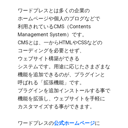
ワードプレスとは​多くの​企業の​
ホームページや​個人の​ブログなどで​
利用されている​CMS​（Contents
Management System）です。​
CMSとは、​一から​HTMLや​CSSなどの​
コーディングを​必要と​せず、​
ウェブサイト構築が​できる​
システムです。​用途に​応じたさまざまな​
機能を​追加できるのが、​プラグインと​
呼ばれる​「拡張機能」です。​
プラグインを​追加インストールする​事で​
機能を​拡張し、​ウェブサイトを​手軽に​
カスタマイズする​事が​できます。
ワードプレスの
​公式ホームページ
に​