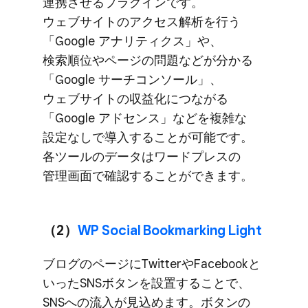
連携させる​プラグインです。​
ウェブサイトの​アクセス解析を​行う​
「Google アナリティクス」や、​
検索順位や​ページの​問題などが​分かる​
「Google サーチコンソール」、​
ウェブサイトの​収益化に​つながる​
「Google アドセンス」などを​複雑な​
設定なしで​導入する​ことが​可能です。​
各ツールの​データは​ワードプレスの​
管理画面で​確認する​ことができます。
（2）
​WP Social Bookmarking Light
ブログの​ページに​Twitterや​Facebookと​
いった​SNSボタンを​設置する​ことで、​
SNSへの​流入が​見込めます。​ボタンの​