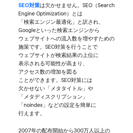
SEO対策
は​欠かせません。​SEO​（Search
Engine Optimization）とは​
「検索エンジン最適化」と​訳され、​
Googleと​いった​検索エンジンから​
ウェブサイトへの​流入数を​増や​すための​
施策です。​SEO対策を​行う​ことで​
ウェブサイトが​検索結果の​上位に​
表示される​可能性が​高まり、​
アクセス数の​増加を​図る​
ことができます。​SEO対策には​
欠かせない​「メタタイトル」や​
「メタディスクリプション」​
「noindex」などの​設定を​簡単に​
行えます。
2007年の​配布開始から​300万人以上の​