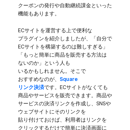
クーポンの​発行や​自動継続課金と​いった​
機能も​あります。
ECサイトを​運営する​上で​便利な​
プラグインを​紹介しましたが、​「自分で​
ECサイトを​構築するのは​難しすぎる」​
「もっと​簡単に​商品を​販売する​方​法は​
ないのか」と​いう​人も​
いるかもしれません。​そこで​
おすすめなのが、
​Square
リンク決済
です。​ECサイトが​なくても​
商品や​サービスを​販売できます。​商品や​
サービスの​決済リンクを​作成し、​SNSや​
ウェブサイトに​そのリンクを​
貼り付けておけば、​利用者は​リンクを​
クリックするだけで​簡単に​決済画面に​