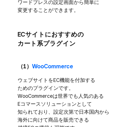
ワードプレスの​設定画面から​簡単に​
変更する​ことができます。
ECサイトに​おすすめの​
カート系プラグイン
（1）
​WooCommerce
ウェブサイトを​EC機能を​付加する​
ための​プラグインです。​
WooCommerceは​世界でも​人気の​ある​
Eコマースソリューションと​して​
知られており、​設定次第で​日本国内から​
海外に​向けて​商品を​販売できる​