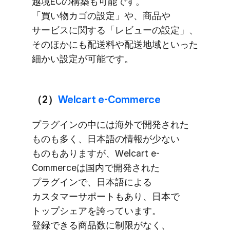
越境ECの​構築も​可能です。​
「買い物カゴの​設定」や、​商品や​
サービスに​関する​「レビューの​設定」、​
その​ほかにも​配送料や​配送地域と​いった​
細かい​設定が​可能です。
（2）
​Welcart e-Commerce
プラグインの​中には​海外で​開発された​
ものも​多く、​日本語の​情報が​少ない​
ものも​ありますが、​Welcart e-
Commerceは​国内で​開発された​
プラグインで、​日本語に​よる​
カスタマーサポートも​あり、​日本で​
トップシェアを​誇っています。​
登録できる​商品数に​制限が​なく、​