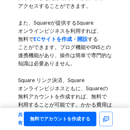
アクセスする​ことができます。
また、​Squareが​提供する​Square
オンラインビジネスを​利用すれば、​
無料で
​ECサイトを​作成・開設
する​
ことができます。​ブログ機能や​SNSとの​
連携機能が​あり、​操作は​簡単で​専門的な​
知識は​必要ありません。
Square リンク決済、​Square
オンラインビジネスともに、​Squareの​
無料アカウントを​作成すれば、​無料で​
利用する​ことが​可能です。​かかる​費用は​
商品が​売れた​時に​発生する​決済手数料​
共
無料で​アカウントを​作成する
（※）だけなので、​できるだけコストを​
Facebook
有
抑えて​販売を​始めてみたい​人に​