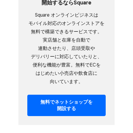
開始するなら​Square
Square オンラインビジネスは​
モバイル対応の​オンラインストアを​
無料で​構築できる​サービスです。​
実店舗と​在庫を​自動で​
連動させたり、​店頭受取や​
デリバリーに​対応していたりと、​
便利な​機能が​豊富。​無料で​ECを​
はじめたい​小売店や​飲食店に​
向いています。
無料で​ネットショップを​
開設する