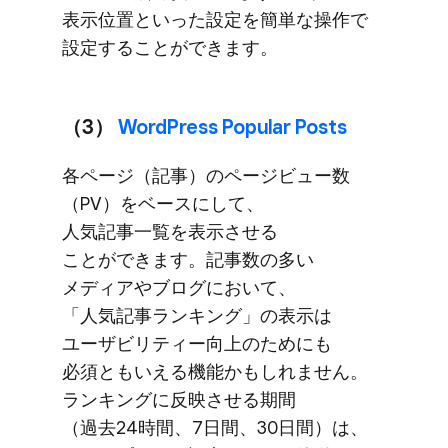
表示位置と​いった​設定を​簡単な​操作で​
設定する​ことができます。
（3）​
WordPress Popular Posts
各ページ​（記事）の​ページビュー数​
（PV）を​ベースに​して、​
人気記事一覧を​表示させる​
ことができます。​記事数の​多い​
メディアや​ブログに​おいて、​
「人気記事ランキング」の​表示は​
ユーザビリティー向上の​ためにも​
必須とも​いえる​機能かもしれません。​
ランキングに​反映させる​期間​
（過去24時間、​7日間、​30日間）は、​