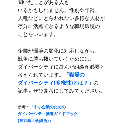
聞いた​ことがある​人も​
いるかもしれません。​性別や​年齢、​
人種などにとらわれない​多様な​人材が​
存分に​活躍できるような​職場環境の​
ことを​いいます。
企業が​環境の​変化に​対応しながら、​
競争に​勝ち抜いていく​ためには、​
ダイバーシティに​富んだ​組織が​必要と​
考えられています。
​「職場の​
ダイバーシティ(​多様性)とは？」
の​
記事も​ぜひ参考に​してみてください。
参考：
​「中小企業の​ための​
ダイバーシティ推進ガイドブック
(東京商工会議所)」