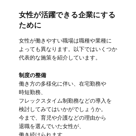
女性が​活躍できる​企業に​する​
ために
女性が​働きやすい​職場は​職種や​業種に​
よっても​異なります。​以下ではいく​つか​
代表的な​施策を​紹介しています。
制度の​整備
働き方の​多様化に​伴い、​在宅勤務や​
時短勤務、​
フレックスタイム制勤務などの​導入を​
検討してみては​いかがでしょうか。​
今まで、​育児や​介護などの​理由から​
退職を​選んでいた​女性が、​
働き続けられます。