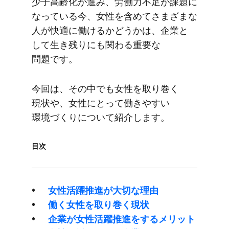
少子高齢化が​進み、​労働力不足が​課題に​
なっている​今、​女性を​含めてさまざまな​
人が​快適に​働けるか​どうかは、​企業と​
して​生き残りにも​関わる​重要な​
問題です。
今回は、​その​中でも​女性を​取り巻く​
現状や、​女性に​とって​働きやすい​
環境づくりに​ついて​紹介します。
目次
女性活躍推進が​大切な​理由
働く​女性を​取り巻く​現状
企業が​女性活躍推進を​する​メリット