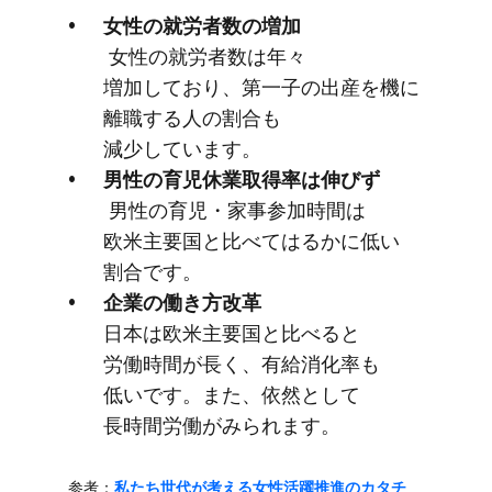
女性の​就労者数の​増加
​ 女性の​就労者数は​年々​
増加しており、​第一子の​出産を​機に​
離職する​人の​割合も​
減少しています。
男性の​育児休業取得率は​伸びず
​ 男性の​育児・家事参加時間は​
欧米主要国と​比べてはるかに​低い​
割合です。
企業の​働き方​改革
日本は​欧米主要国と​比べると​
労働時間が​長く、​有給消化率も​
低いです。​また、​依然と​して​
長時間労働が​みられます。
参考：
​私たち世代が​考える​女性活躍推進の​カタチ​