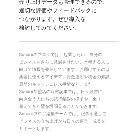
売り上げデータも​管理できるので、​
適切な​評価や​フィードバックに​
つながります。​ぜひ導入を​
検討してみてください。
Squareの​ブログでは、​起業したい、​自分の​
ビジネスを​さらに​発展させたい、と​考える​人に​
向けて​情報を​発信しています。​お届けするのは​
集客に​使える​アイデア、​資金運用や​税金の​知識、​
最新の​キャッシュレス事情など。​また、​
Square加盟店の​取材記事では、​日々​経営に​
向き合う​人たちの​試行錯誤の​様子や、​乗り​
越えてきた壁を​垣間見る​ことができます。​
Squareブログ編集チームでは、​記事を​通して​
ビジネスの​立ち上げから​日々の​運営、​成長を​
サポートします。