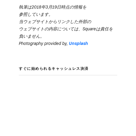
執筆は​2018年3月19日時点の​情報を​
参照しています。
当ウェブサイトから​リンクした​外部の​
ウェブサイトの​内容に​ついては、​Squareは​責任を​
負いません。
Photography provided by,
Unsplash
すぐに​始められる​キャッシュレス決済