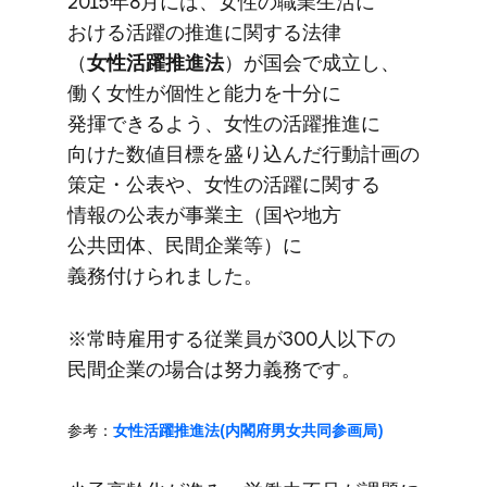
2015年8月には、​女性の​職業生活に​
おける​活躍の​推進に​関する​法律​
（
女性活躍推進法
）が​国会で​成立し、​
働く​女性が​個性と​能力を​十分に​
発揮できるよう、​女性の​活躍推進に​
向けた​数値目標を​盛り込んだ​行動計画の​
策定・​公表や、​女性の​活躍に​関する​
情報の​公表が​事業主​（国や​地方​
公共団体、​民間企業等）に​
義務付けられました。
※常時雇用する​従業員が​300人以下の​
民間企業の​場合は​努力義務です。
参考​：
女性活躍推進法(内閣府男女共同参画局)