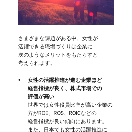
さまざまな​課題が​ある​中、​女性が​
活躍できる​職場づくりは​企業に​
次のような​メリットを​もたらすと​
考えられます。
女性の​活躍推進が​進む企業ほど​
経営指標が​良く、​株式市場での​
評価が​高い
世界では​女性役員比率が​高い​企業の​
方が​ROE、​ROS、​ROICなどの​
経営指標が​良い​傾向に​あります。​
また、​日本で​も​女性の​活躍推進に​