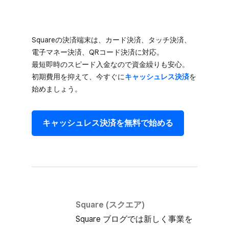
Squareの​決済端末は、​カード決済、​タッチ決済、​
電子マネー決済、​QRコード決済に​対応。​
最短即時の​スピード入金なので​資金繰りも​安心。​
初期費用を​抑えて、​今すぐに
​キャッシュレス決済
を​
始めましょう。
キャッシュレス決済を​無料で​始める
Square (スクエア)
Square ブログでは​新しく​事業を​