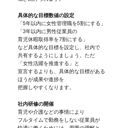
具体的な​目標数値の​設定
​「5年以内に​女性管理職を​5割に​する」​
「3年以内に​男性従業員の​
育児休暇取得率を​7割に​する」
など具体的な​目標を​設定し、​社内で​
共有するようにしましょう。​ただ​
「女性活躍を​推進する」と​
宣言するよりも、​具体的な​目標が​ある​
ほうが​成果や​進捗を​
把握しやすくなります。
社内研修の​開催
育児や​介護などの​事情に​より​
フルタイムで​勤務を​しない​従業員が​
快適に​働く​ためには、​周囲の​理解と​