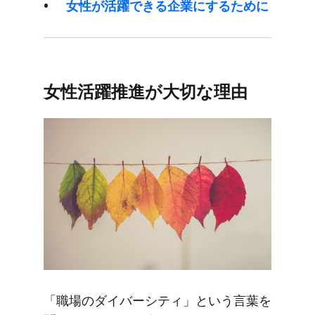
女性が​活躍できる​企業に​する​ために
女性活躍推進が​大切な​理由
「職場の​ダイバーシティ」と​いう​言葉を​