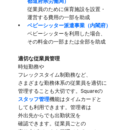
都道府県労働局）
従業員の​ために​保育施設を​設置・
運営する​費用の​一部を​助成
ベビーシッター派遣事業​（内閣府）
ベビーシッターを​利用した​場合、​
その​料金の​一部​または​全部を​助成
適切な​従業員管理
時短勤務や​
フレックスタイム制勤務など、​
さまざまな​勤務体系の​従業員を​適切に​
管理する​ことも​大切です。​Squareの
スタッフ管理
機能は​タイムカードと​
しても​利用できます。​管理者は​
外出先から​でも​出勤状況を​
確認できます。​従業員ごとの​