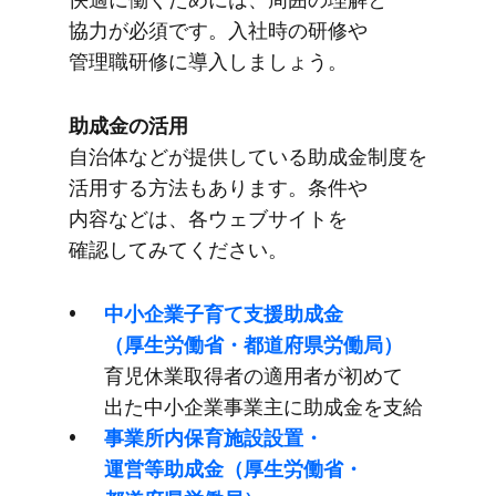
協力が​必須です。​入社時の​研修や​
管理職研修に​導入しましょう。
助成金の​活用
自治体などが​提供している​助成金制度を​
活用する​方​法も​あります。​条件や​
内容などは、​各ウェブサイトを​
確認してみてください。
中​小企業子育て​支援助成金​
（厚生労働省・都道府県労働局）
育児休業取得者の​適用者が​初めて​
出た​中​小企業事業主に​助成金を​支給
事業所内保育施設設置・
運営等助成金​（厚生労働省・