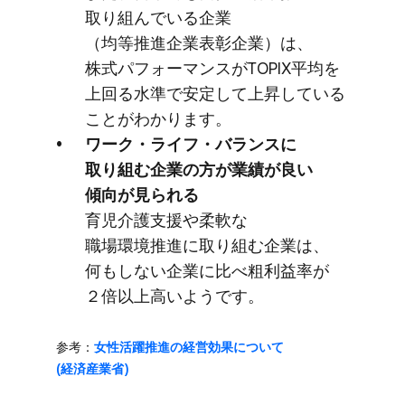
取り​組んでいる​企業​
（均等推進企業表彰企業）は、​
株式パフォーマンスが​TOPIX平均を​
上回る​水準で​安定して​上昇している​
ことが​わかります。
ワーク・ライフ・バランスに​
取り組む企業の​方が​業績が​良い​
傾向が​見られる
育児介護支援や​柔軟な​
職場環境推進に​取り組む企業は、​
何もしない​企業に​比べ粗利益率が​
２倍以上​高いようです。
参考​：
女性活躍推進の​経営効果に​ついて​
(経済産業省)