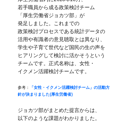
若手職員から​成る​政策検討チーム​
「厚生労働省ジョカツ部」が​
発足しました。​これまでの​
政策検討プロセスである​統計データの​
活用や​有識者の​意見聴取とは​異なり、​
学生や​子育て​世代など​国民の​生の​声を​
ヒアリングして​検討に​活かそうと​いう​
チームです。​正式名称は、​女性・
イクメン活躍検討チームです。
参考：
​「女性・イクメン活躍検討チーム」の​活動方​
針が​決まりました​(厚生労働省)
ジョカツ部が​まとめた​提言からは、​
以下のような​課題が​わかりました。