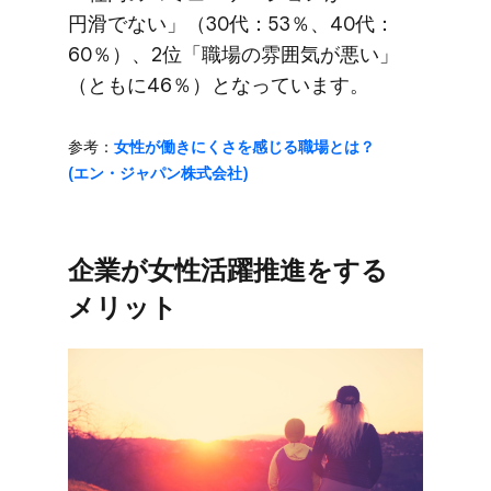
円滑でない」​（30代：53％、​40代：
60％）、​2位「職場の​雰囲気が​悪い」​
（ともに​46％）と​なっています。
参考​：
女性が​働きにくさを​感じる​職場とは？​
(エン・ジャパン株式会社)
企業が​女性活躍推進を​する​
メリット