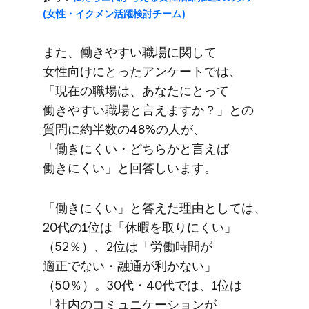
(女性・イクメン活躍検討チーム)
また、​働きやすい​職場に​関して​
女性向けに​とった​アンケートでは、​
「現在の​職場は、​あなたに​とって​
働きやすい​職場と​言えますか？」との​
質問に​約半数の​48%の​人が、​
「働きにくい・どちらかと​言えば​
働きにくい」と​回答しいます。
「働きにくい」と​答えた​理由と​しては、​
20代の​1位は​「休暇を​取りにくい」​
（52％）、​2位は​「労働時間が​
適正でない​・融通が​利かない」​
（50％）。​30代・40代では、​1位は​
「社内の​コミュニケーションが​