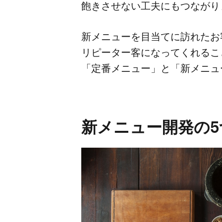
飽きさせない​工夫に​もつなが
新メニューを​目当てに​訪れた​お
リピーター客に​なってくれる​こ
「定番メニュー」と​「新メニュー
新メニュー開発の​5