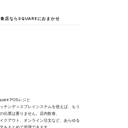
食店なら​SQUAREに​おまかせ
quare POSレジと​
ッチンディスプレイシステムを​使えば、​もう​
の​伝票は​要りません。​店内飲食、​
イクアウト、​オンライン注文など、​あらゆる​
文を​まとめて​管理できます。