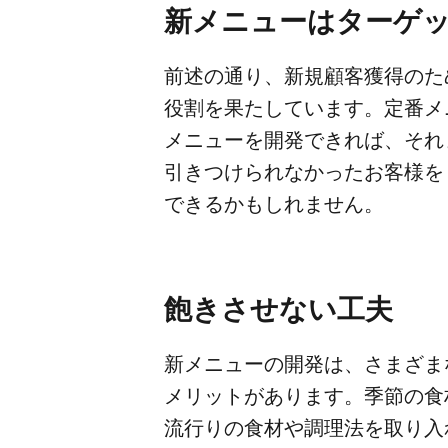
新メニューは​ターゲッ
前述の​通り、​新規顧客獲得の​た
役割を​果たしています。​定番メニ
メニューを​開発できれば、​それ
引きつけられなかった​お客様を​
できるかもしれません。
飽きさせない​工夫
新メニューの​開発は、​さまざま
メリットが​あります。​季節の​食
流行りの​食材や​調理法を​取り入