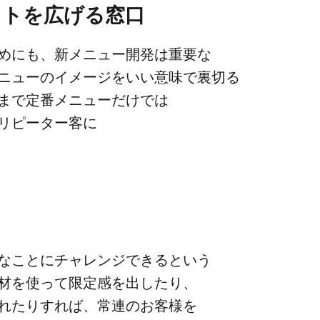
トを​広げる​窓口
めにも、​新メニュー開発は​重要な​
ューの​イメージを​いい​意味で​裏切る​
まで​定番メニューだけでは​
リピーター客に​
なことに​チャレンジできると​いう​
材を​使って​限定感を​出したり、​
れたりすれば、​常連の​お客様を​