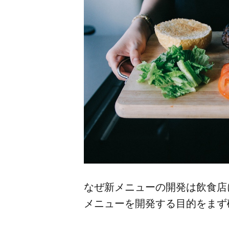
な​ぜ新メニューの​開発は​飲食店
メニューを​開発する​目的を​まず