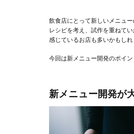
飲食店に​とって​新しい​メニュー
レシピを​考え、​試作を​重ねて
感じている​お店も​多いかもし
今回は​新メニュー開発の​ポイ
新メニュー開発が​大