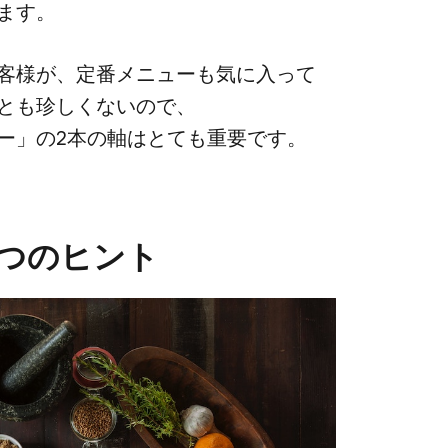
ります。
客様が、​定番メニューも​気に入って​
とも​珍しくないので、​
」の​2本の​軸は​とても​重要です。
つの​ヒント