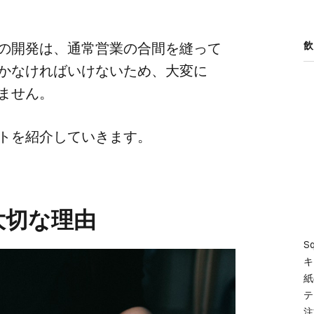
の​開発は、​通常営業の​合間を​縫って​
飲
いかなければいけないため、​大変に​
れません。
ントを​紹介していきます。
切な​理由
S
キ
紙
テ
注