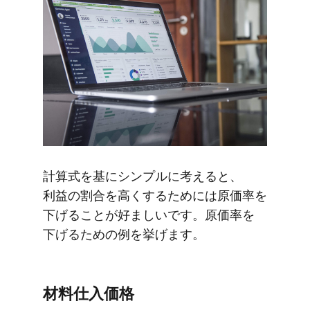
計算式を​基に​シンプルに​考えると、​
利益の​割合を​高く​する​ためには​原価率を​
下げる​ことが​好ましいです。​原価率を​
下げる​ための​例を​挙げます。
材料仕入価格