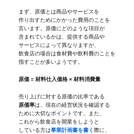
まず、​原価とは​商品や​サービスを​
作り出すために​かかった​費用の​ことを​
言います。​原価に​どのような​項目が​
含まれているかは、​提供する​商品や​
サービスに​よって​異なりますが、​
飲食店の​場合は​食材費や​飲料費の​ことを​
指すことが​多いようです。
原価 = 材料仕入価格 × 材料消費量
売り上げに​対する​原価の​比率である
原価率
は、​現在の​経営状況を​確認する​
ために​大切な​ポイントです。​また、​
これから​飲食店を​開業を​しようと​
している方は
​事業計画書を​書く
​際に、​