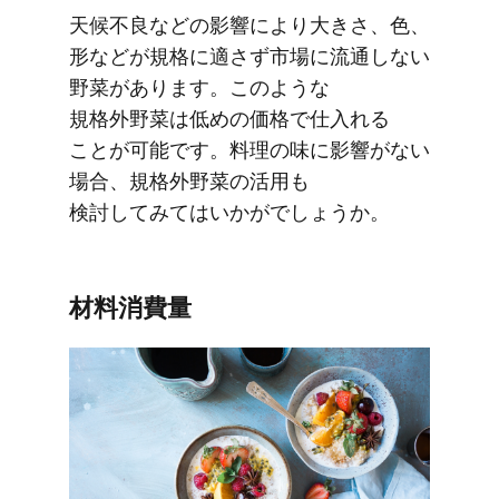
天候不良などの​影響に​より​大きさ、​色、​
形などが​規格に​適さず​市場に​流通しない​
野菜が​あります。​このような​
規格外野菜は​低めの​価格で​仕入れる​
ことが​可能です。​料理の​味に​影響が​ない​
場合、​規格外野菜の​活用も​
検討してみては​いかがでしょうか。
材料消費量