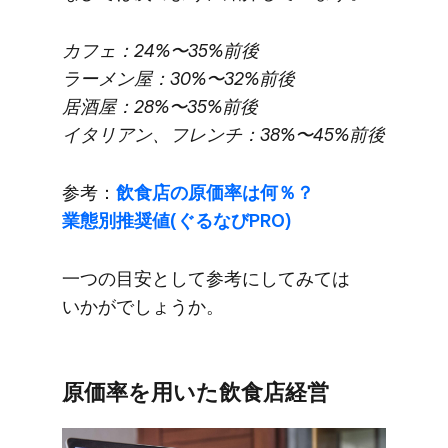
カフェ：24%〜35%前後
ラーメン屋：30%〜32%前後
居酒屋：28%〜35%前後
イタリアン、​フレンチ：38%〜45%前後
参考：
飲食店の​原価率は​何％？​
業態別推奨値(ぐる​なびPRO)
一つの​目安と​して​参考に​してみては​
いかがでしょうか。
原価率を​用いた​飲食店経営