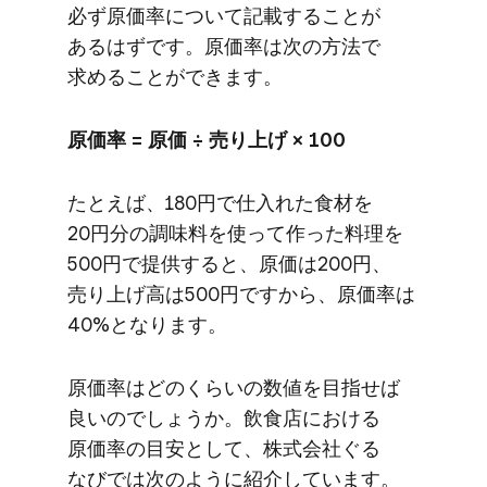
必ず原価率に​ついて​記載する​ことが​
あるはずです。​原価率は​次の​方法で​
求める​ことができます。
原価率 = 原価 ÷ 売り上げ × 100
た​とえば、​180円で​仕入れた​食材を​
20円分の​調味料を​使って​作った​料理を​
500円で​提供すると、​原価は​200円、​
売り上げ高は​500円ですから、​原価率は​
40%と​なります。
原価率は​どの​くらいの​数値を​目指せば​
良いのでしょうか。​飲食店に​おける​
原価率の​目安と​して、​株式会社ぐる​
なびでは​次のように​紹介しています。