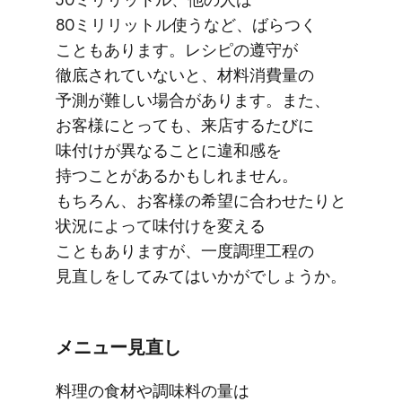
80ミリリットル​使うなど、​ばらつく​
こともあります。​レシピの​遵守が​
徹底されていないと、​材料消費量の​
予測が​難しい​場合が​あります。​また、​
お客様に​とっても、​来店する​たびに​
味付けが​異なる​ことに​違和感を​
持つことが​あるかもしれません。​
もちろん、​お客様の​希望に​合わせたりと​
状況に​よって​味付けを​変える​
こともありますが、​一度​調理工程の​
見直しを​してみては​いかがでしょうか。
メニュー見直し
料理の​食材や​調味料の​量は​