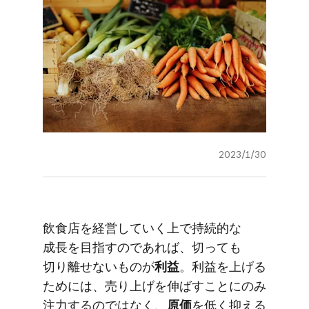
2023/1/30
飲食店を​経営していく​上で​持続的な​
成長を​目指すのであれば、​切っても​
切り離せない​ものが
​利益
。​利益を​上げる​
ためには、​売り上げを​伸ばすことに​のみ​
注力するのではなく、
​原価
を​低く​抑える​