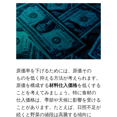
原価率を​下げる​ためには、​原価​その​
ものを​低く​抑える​方​法が​考えられます。​
原価を​構成する
​材料仕入価格
を​低く​する​
ことを​考えてみましょう。​特に​食材の​
仕入価格は、​季節や​天候に​影響を​受ける​
ことがあります。​たとえば、​日照不足が​
続くと​野菜の​値段は​高騰する​傾向に​