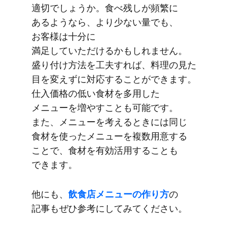
適切でしょうか。​食べ残しが​頻繁に​
あるようなら、​より​少ない量でも、​
お客様は​十分に​
満足していただけるかもしれません。​
盛り付け方​法を​工夫すれば、​料理の​見た​
目を​変えずに​対応する​ことができます。​
仕入価格の​低い​食材を​多用した​
メニューを​増やすことも​可能です。​
また、​メニューを​考える​ときには​同じ​
食材を​使った​メニューを​複数用意する​
ことで、​食材を​有効活用する​ことも​
できます。
他にも、
​飲食店メニューの​作り方
の​
記事も​ぜひ参考に​してみてください。