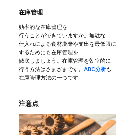
在庫管理
効率的な​在庫管理を​
行うことができていますか。​無駄な​
仕入れに​よる​食材​廃棄や​支出を​最低限に​
する​ためにも​在庫管理を​
徹底しましょう。​在庫管理を​効率的に​
行う方​法は​さまざまです。
​ABC分析
も​
在庫管理方​法の​一つです。
注意点