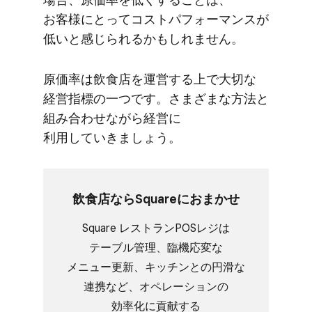
お客様に​とって​コストパフォーマンスが​
低いと​感じられるかもしれません。
原価率は​飲食店を​運営する​上で​大切な​
経営指標の​一つです。​さまざまな​方​法と​
組み合わせながら​経営に​
利用していきましょう。
飲食店なら​Squareに​おまかせ
Square レストランPOSレジは​
テーブル管理、​臨機応変な​
メニュー更新、​キッチンとの​円滑な​
連携など、​オペレーションの​
効率化に​貢献する​