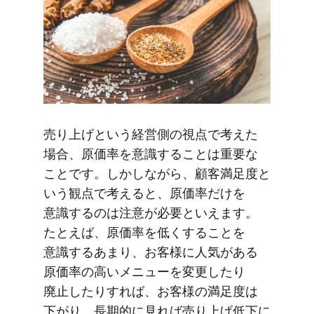
売り上げと​いう​経営側の​視点で​考えた​
場合、​原価率を​意識する​ことは​重要な​
ことです。​しかしながら、​顧客満足度と​
いう​観点で​考えると、​原価率だけを​
意識するのは​注意が​必要と​いえます。​
たとえば、​原価率を​低く​する​ことを​
意識する​あまり、​お客様に​人気が​ある​
原価率の​高い​メニューを​変更したり​
廃止したりすれば、​お客様の​満足度は​
下がり、​長期的に​見れば​売り上げ低下に​