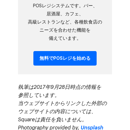
POSレジシステムです。​バー、​
居酒屋、​カフェ、​
高級レストランなど、​各種飲食店の​
ニーズを​合わせた​機能を​
備えています。
無料で​POSレジを​始める
執筆は​2017年9月28日時点の​情報を​
参照しています。​
当ウェブサイトから​リンクした​外部の​
ウェブサイトの​内容に​ついては、​
Squareは​責任を​負いません。​
Photography provided by,
Unsplash