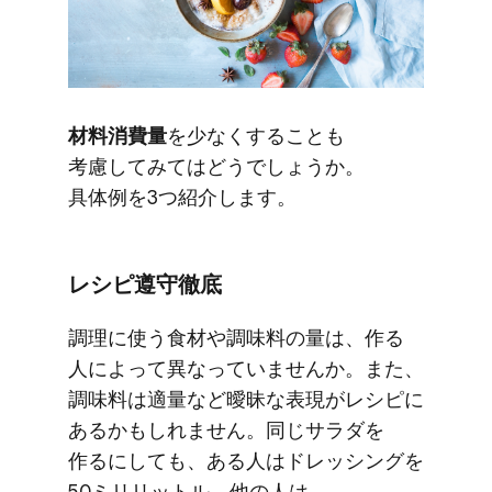
材料消費量
を​少なく​する​ことも​
考慮してみては​どうでしょうか。​
具体例を​3つ​紹介します。
レシピ遵守徹底
調理に​使う​食材や​調味料の​量は、​作る​
人に​よって​異なっていませんか。​また、​
調味料は​適量など​曖昧な​表現が​レシピに​
あるかもしれません。​同じ​サラダを​
作るにしても、​ある​人は​ドレッシングを​
50ミリリットル、​他の​人は​