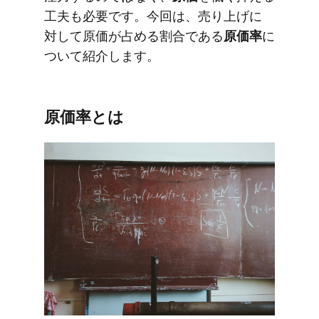
工夫も​必要です。​今回は、​売り上げに​
対して​原価が​占める​割合である
​原価率
に​
ついて​紹介します。
原価率とは