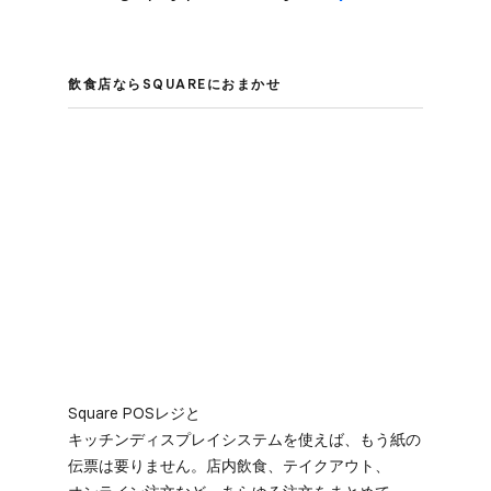
飲食店なら​SQUAREに​おまかせ
Square POSレジと​
キッチンディスプレイシステムを​使えば、​もう​紙の​
伝票は​要りません。​店内飲食、​テイクアウト、​