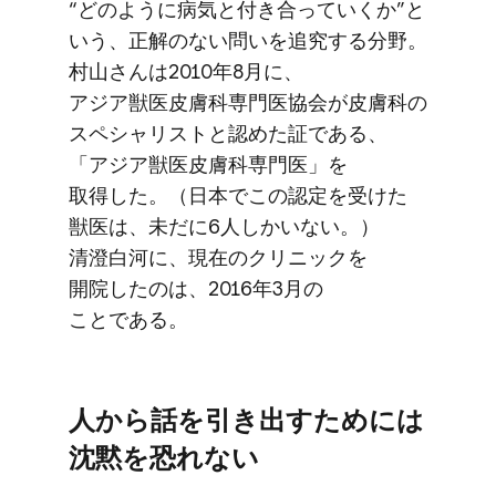
“どのように​病気と​付き合っていく​か”と​
いう、​正解の​ない​問いを​追究する​分野。​
村山さんは​2010年8月に、​
アジア獣医皮膚科専門医協会が​皮膚科の​
スペシャリストと​認めた証である、​
「アジア獣医皮膚科専門医」を​
取得した。​（日本で​この​認定を​受けた​
獣医は、​未だに​6人しかいない。​）
清澄白河に、​現在の​クリニックを​
開院したのは、​2016年3月の​
ことである。
人から​話を​引き出すためには​
沈黙を​恐れない