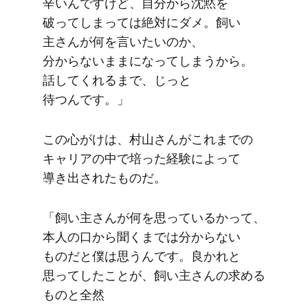
辛いんですけど、​自分から​沈黙を​
破ってしまっては​絶対に​ダメ。​飼い​
主さんが​何を​言いたいのか、​
分からないままに​なってしまうから。​
話してくれるまで、​じっと​
待つんです。」
この​心がけは、​村山さんが​これまでの​
キャリアの​中で​培った​経験に​よって​
導き出された​ものだ。
「飼い​主さんが​何を​思っているかって、​
本人の​口から​聞くまでは​分からない​
ものだと​僕は​思うんです。​良かれと​
思って​した​ことが、​飼い​主さんの​求める​
ものと​全然​