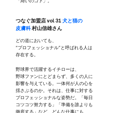
「商いの​コト」。
つなぐ​加盟店 vol. 31
犬と​猫の​
皮膚科
村山信雄さん
どの​道に​おいても、​
“プロフェッショナル”と​呼ばれる​人は​
存在する。
野球界で​活躍する​イチローは、​
野球ファンにとどまらず、​多くの​人に​
影響を​与えている。​一体​何が​人の​心を​
揺さぶるのか。​それは、​仕事に​対する​
プロフェッショナルな​姿勢だ。​「毎日​
コツコツ努力する」​「準備を​誰よりも​
徹底する」など、​どんな​仕事にも​