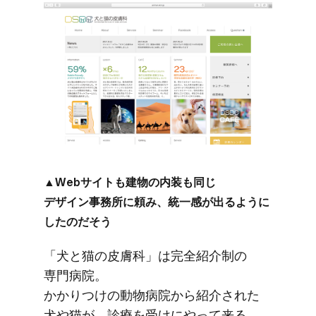
▲Webサイトも​建物の​内装も​同じ​
デザイン事務所に​頼み、​統一感が​出るように​
したのだそう
「犬と​猫の​皮膚科」は​完全紹​介制の​
専門病院。​
かかりつけの​動物病院から​紹介された​
犬や​猫が、​診療を​受けに​やって​来る。​