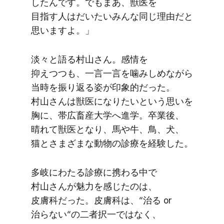
したんです。​でも​まあ、​獣医を​
目指す人は​だいたい​みんな​同じ​理由だと​
思いますよ。​」
淡々と​語る​村山さん。​感情を​
抑えつつも、​一言一言を​噛みしめながら​
当時を​振り返る​姿が​印象的だった。​
村山さんは​獣医に​なりたいと​いう​思いを​
胸に、​帯広畜産大学へ​進学。​卒業後、​
晴れて獣医と​なり、​馬や牛、​鳥、​犬、​
猫とさまざまな​動物の​診療を​経験した。
多岐に​わたる​診療に​携わる​中で​
村山さんが​魅力を​感じたのは、​
皮膚科だった。​皮膚科は、​“治る​ or
治らない​“の​二者択一ではなく、​