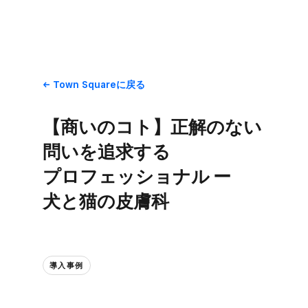
Town Squareに​戻る
【商いの​コト】正解の​ない​
問いを​追求する​
プロフェッショナル ー
犬と​猫の​皮膚科
導入事例