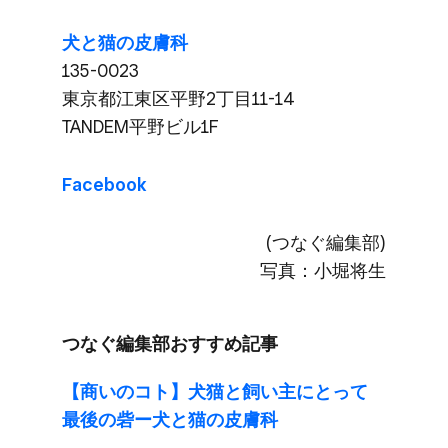
犬と​猫の​皮膚科
135-0023
東京都江東区平野2丁目11-14
TANDEM平野ビル1F
Facebook
(つなぐ​編集部​)
写真：小堀将生
つなぐ​編集部​おすすめ記事
【商いの​コト】犬猫と​飼い主に​とって​
最後の​砦ー犬と​猫の​皮膚科