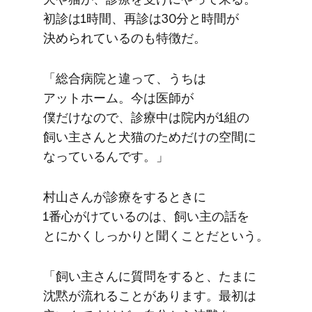
初診は​1時間、​再診は​30分と​時間が​
決められているのも​特徴だ。
「総合病院と​違って、​うちは​
アットホーム。​今は​医師が​
僕だけなので、​診療中は​院内が​1組の​
飼い​主さんと​犬猫の​ためだけの​空間に​
なっているんです。」
村山さんが​診療を​する​ときに​
1番心がけているのは、​飼い主の​話を​
とにかくしっかりと​聞く​ことだと​いう。
「飼い​主さんに​質問を​すると、​たまに​
沈黙が​流れる​ことがあります。​最初は​