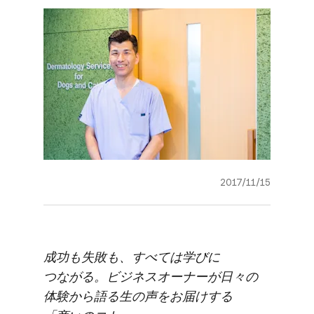
2017/11/15
成功も​失敗も、​すべては​学びに​
つながる。​ビジネスオーナーが​日々の​
体験から​語る​生の​声を​お届けする​