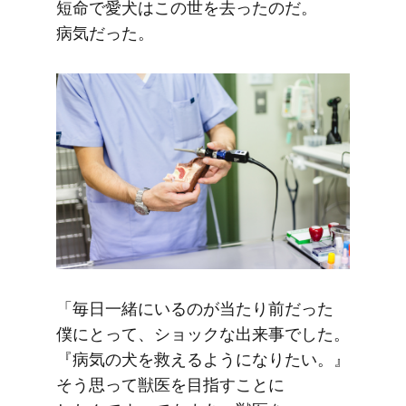
短命で​愛犬は​この​世を​去ったのだ。​
病気だった。
「毎日​一緒に​いるのが​当たり前だった​
僕に​とって、​ショックな​出来事でした。​
『病気の​犬を​救えるようになりたい。​』
そう​思って​獣医を​目指すことに​