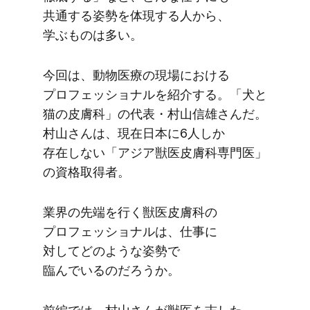
共通する​姿勢を​体現する​人から、​
学ぶものは​多い。
今回は、​動物医療の​現場に​おける​
プロフェッショナルを​紹介する。​「犬と​
猫の​皮膚科」の​代表・村山信雄さんだ。​
村山さんは、​現在日本に​6人しか​
存在しない​「アジア獣医皮膚科専門医」
の​資格取得者。
業界の​先端を​行く​獣医皮膚科の​
プロフェッショナルは、​仕事に​
対してどのような​姿勢で​
臨んでいるのだろうか。