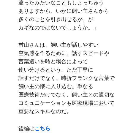
違ったみたいなこともしょっちゅう​
ありますから。​いかに​飼い​主さんから​
多くの​ことを​引き出せるか、が​
カギなのではないでしょうか。​」
村山さんは、​飼い​主が​話しや​すい​
空気感を​作る​ために、​話すスピードや​
言葉遣いを​時と​場合に​よって​
使い分けると​いう。​ただ​丁寧に​
話すだけでなく、​時折フランクな​言葉で​
飼い主の​懐に​入り込む。​単なる​
医療技術だけでなく、​飼い主との​適切な​
コミュニケーションも​医療現場に​おいて​
重要な​スキルなのだ。
後編は
​こちら