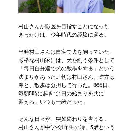
村山さんが​獣医を​目指すことになった​
きっかけは、​少年​時代の​経験に​遡る。
当時村山さんは​自宅で​犬を​飼っていた。​
厳格な​村山家には、​犬を​飼う​条件と​して​
「毎日​自分達で​犬の​散歩を​する」と​いう​
決まりが​あった。​朝は​村山さん、​夕方は​
弟と、​散歩は​分担して​行った。​365日、​
毎朝​5時に​起きて​1日の​始まりを​共に​
迎える。​いつも​一緒だった。
そんな​日々が、​突如終わりを​告げる。​
村山さんが​中学校1年生の​時、​5歳と​いう​