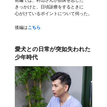
前編では、​村山さんが​獣医を​志した​
きっかけと、​日頃診療を​する​ときに​
心がけている​ポイントに​ついて​伺った。
後編は
​こちら
愛犬との​日常が​突如失われた​
少年​時代