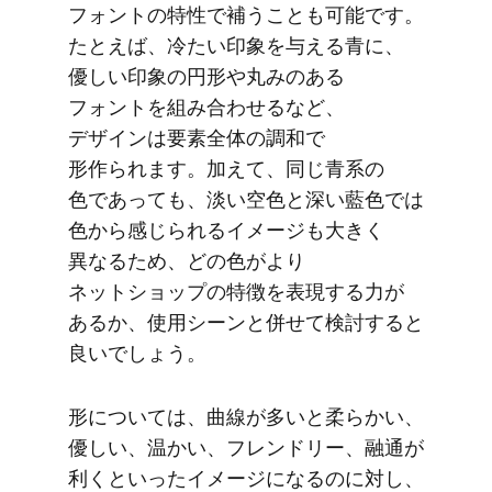
フォントの​特性で​補うことも​可能です。​
たとえば、​冷たい​印象を​与える​青に、​
優しい​印象の​円形や​丸みの​ある​
フォントを​組み合わせるなど、​
デザインは​要素全体の​調和で​
形作られます。​加えて、​同じ​青系の​
色であっても、​淡い​空色と​深い​藍色では​
色から​感じられる​イメージも​大きく​
異なる​ため、​どの​色が​より​
ネットショップの​特徴を​表現する​力が​
あるか、​使用シーンと​併せて​検討すると​
良いでしょう。
形に​ついては、​曲線が​多いと​柔らかい、​
優しい、​温かい、​フレンドリー、​融通が​
利くといった​イメージに​なるのに​対し、​