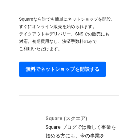
Squareなら誰でも​簡単に​ネットショップを​開設、​
すぐに​オンライン販売を​始められます。​
テイクアウトや​デリバリー、​SNSでの​販売にも​
対応。​初期費用なし、​決済手数料のみで​
ご利用いただけます。
無料で​ネットショップを​開設する
Square (スクエア)
Square ブログでは​新しく​事業を​
始める方にも、​今の​事業を​