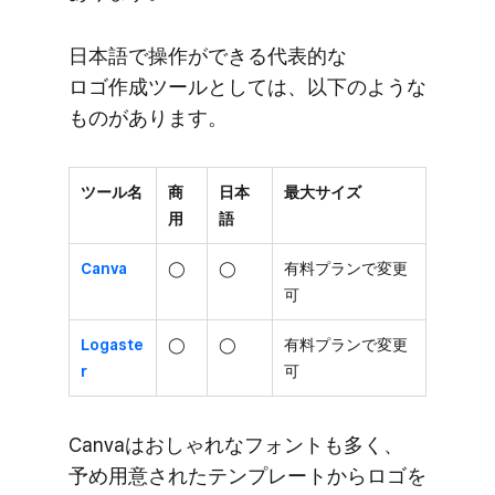
日本語で​操作が​できる​代表的な​
ロゴ作成ツールと​しては、​以下のような​
ものが​あります。
ツール名
商
日本
最大サイズ
用
語
Canva
◯
◯
有料プランで変更
可
Logaste
◯
◯
有料プランで変更
r
可
Canvaは​おしゃれな​フォントも​多く、​
予め用意された​テンプレートから​ロゴを​