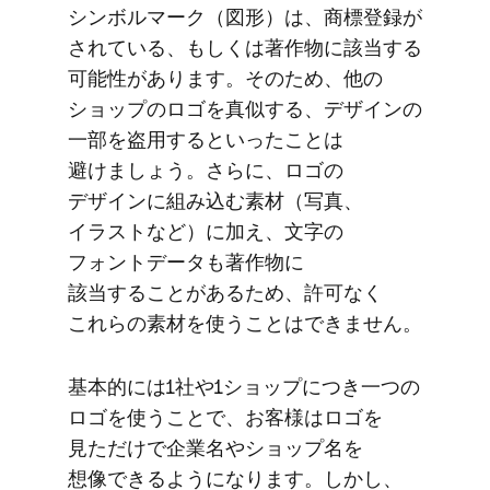
シンボルマーク​（図形）は、​商標登録が​
されている、​もしくは​著作物に​該当する​
可能性が​あります。​その​ため、​他の​
ショップの​ロゴを​真似する、​デザインの​
一部を​盗用すると​いった​ことは​
避けましょう。​さらに、​ロゴの​
デザインに​組み込む素材​（写真、​
イラストなど）に​加え、​文字の​
フォントデータも​著作物に​
該当することがある​ため、​許可なく​
これらの​素材を​使う​ことは​できません。
基本的には​1社や​1ショップに​つき​一つの​
ロゴを​使う​ことで、​お客様は​ロゴを​
見ただけで​企業名や​ショップ名を​
想像できるようになります。​しかし、​