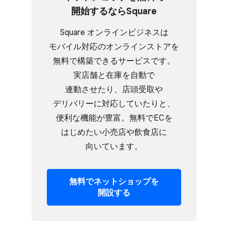
開始するなら​Square
Square オンラインビジネスは​
モバイル対応の​オンラインストアを​
無料で​構築できる​サービスです。​
実店舗と​在庫を​自動で​
連動させたり、​店頭受取や​
デリバリーに​対応していたりと、​
便利な​機能が​豊富。​無料で​ECを​
はじめたい​小売店や​飲食店に​
向いています。
無料で​ネットショップを​
開設する