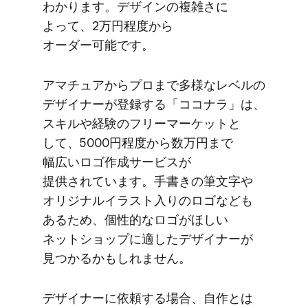
わかります。​デザインの​複雑さに​
よって、​2万円程度から​
オーダー可能です。
アマチュアから​プロまで​多様な​レベルの​
デザイナーが​登録する​「ココナラ」は、​
スキルや​経験の​フリーマーケットと​
して、​5000円程度から​数万円まで​
幅広い​ロゴ作成サービスが​
提供されています。​手書きの​筆文字や​
オリジナルイラスト入りの​ロゴなども​
ある​ため、​個性的な​ロゴが​ほしい​
ネットショップに​適した​デザイナーが​
見つかるかもしれません。
デザイナーに​依頼する​場合、​自作とは​