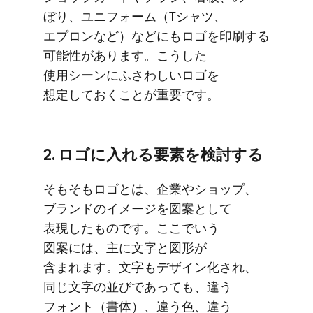
ぼり、​ユニフォーム​（Tシャツ、​
エプロンなど）などにも​ロゴを​印刷する​
可能性が​あります。​こうした​
使用シーンに​ふさわしい​ロゴを​
想定しておく​ことが​重要です。
2. ロゴに​入れる​要素を​検討する
そも​そも​ロゴとは、​企業や​ショップ、​
ブランドの​イメージを​図案と​して​
表現した​ものです。​ここで​いう​
図案には、​主に​文字と​図形が​
含まれます。​文字も​デザイン化され、​
同じ​文字の​並びであっても、​違う​
フォント​（書体）、​違う色、​違う​