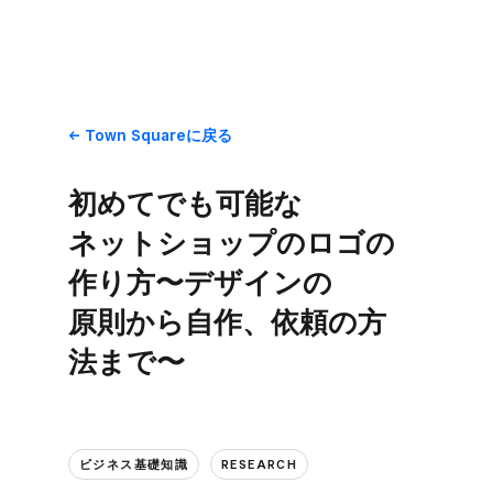
Town Squareに​戻る
初めて​でも​可能な​
ネットショップの​ロゴの​
作り方〜デザインの​
原則から​自作、​依頼の​方​
法まで​〜
ビジネス基礎知識
RESEARCH