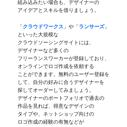
組み込みたい​場合も、​デザイナーの​
アイデアと​スキルを​借りましょう。
「
クラウドワークス
」や​「
ランサーズ
」
と​いった​大規模な​
クラウドソーシングサイトには、​
デザイナーなど​多くの​
フリーランスワーカーが​登録しており、​
オンラインで​ロゴ作成を​依頼する​
ことができます。​無料の​ユーザー登録を​
して、​自分の​好みに​合う​デザイナーを​
探して​オーダーしてみましょう。​
デザイナーの​ポートフォリオで​過去の​
作品を​見れば、​得意な​デザインの​
タイプや、​ネットショップ向けの​
ロゴ作成の​経験の​有無などが​