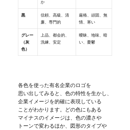
か
黒
信頼、高級、清
厳格、頑固、無
廉、専門的
情、寒い
グレー
上品、都会的、
曖昧、地味、暗
（灰
洗練、安定
い、憂鬱
色）
各色を​使った​有名企業の​ロゴを​
思い出してみると、​色の​特性を​生かし、​
企業イメージを​的確に​表現している​
ことが​わかります。​どの​色にも​ある​
マイナスの​イメージは、​色の​濃さや​
トーンで​変わる​ほか、​図形の​タイプや​