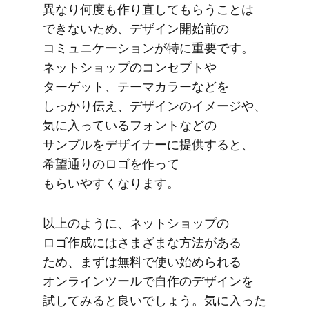
異なり​何度も​作り直して​もらう​ことは​
できないため、​デザイン開始前の​
コミュニケーションが​特に​重要です。​
ネットショップの​コンセプトや​
ターゲット、​テーマカラーなどを​
しっかり​伝え、​デザインの​イメージや、​
気に入っている​フォントなどの​
サンプルを​デザイナーに​提供すると、​
希望通りの​ロゴを​作って​
もらいやすくなります。
以上のように、​ネットショップの​
ロゴ作成には​さまざまな​方​法が​ある​
ため、​まずは​無料で​使い​始められる​
オンラインツールで​自作の​デザインを​
試してみると​良いでしょう。​気に入った​