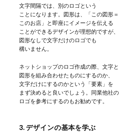
文字間隔では、​別の​ロゴと​いう​
ことになります。​図形は、​「この​図形＝
この​お店」と​即座に​イメージを​伝える​
ことができる​デザインが​理想的ですが、​
図形なしで​文字だけの​ロゴでも​
構いません。
ネットショップの​ロゴ作成の​際、​文字と​
図形を​組み合わせた​ものに​するのか、​
文字だけに​するのかと​いう​「要素」を​
まず​決めると​良いでしょう。​同業他社の​
ロゴを​参考に​するのも​お勧めです。
3. デザインの​基本を​学ぶ