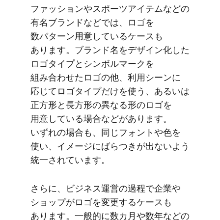
ファッションや​スポーツアイテムなどの​
有名ブランドなどでは、​ロゴを​
数パターン用意している​ケースも​
あります。​ブランド名を​デザイン化した​
ロゴタイプと​シンボルマークを​
組み合わせた​ロゴの​他、​利用シーンに​
応じて​ロゴタイプだけを​使う、​あるいは​
正方​形と​長方​形の​異なる​形の​ロゴを​
用意している​場合などが​あります。​
いずれの​場合も、​同じ​フォントや色を​
使い、​イメージに​ばらつきが​出ないよう​
統一されています。
さらに、​ビジネス運営の​過程で​企業や​
ショップが​ロゴを​変更する​ケースも​
あります。​一般的に​数カ月や​数年などの​