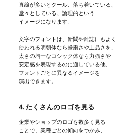
直線が​多いと​クール、​落ち着いている、​
堂々と​している、​論理的と​いう​
イメージに​なります。
文字の​フォントは、​新聞や​雑誌にも​よく​
使われる​明朝体なら​厳粛さや​上品さを、​
太さの​均一な​ゴシック体なら​力強さや​
安定感を​表現するのに​適している​他、​
フォントごとに​異なる​イメージを​
演出できます。
4. たくさんの​ロゴを​見る
企業や​ショップの​ロゴを​数多く​見る​
ことで、​業種ごとの​傾向を​つかみ、​