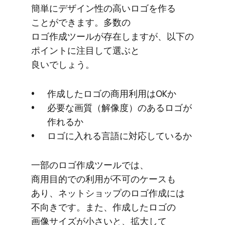
簡単に​デザイン性の​高い​ロゴを​作る​
ことができます。​多数の​
ロゴ作成ツールが​存在しますが、​以下の​
ポイントに​注目して​選ぶと​
良いでしょう。
作成した​ロゴの​商用利用は​OKか
必要な​画質​（解像度）の​ある​ロゴが​
作れるか
ロゴに​入れる​言語に​対応しているか
一部の​ロゴ作成ツールでは、​
商用目的での​利用が​不可の​ケースも​
あり、​ネットショップの​ロゴ作成には​
不向きです。​また、​作成した​ロゴの​
画像サイズが​小さいと、​拡大して​