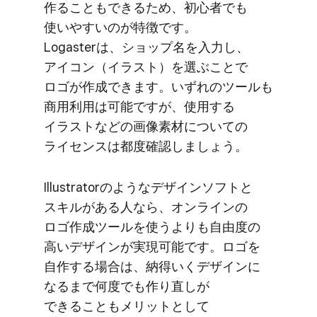
作る​ことも​できる​ため、​初心者でも​
使いやすいのが​特徴です。​
Logasterは、​ショップ名を​入力し、​
アイコン​（イラスト）を​選ぶことで​
ロゴが​作成できます。​いずれの​ツールも​
商用利用は​可能ですが、​使用する​
イラストなどの​画像素材に​ついての​
ライセンスは​都度確認しましょう。
Illustratorのような​デザインソフトと​
スキルが​ある​人なら、​オンラインの​
ロゴ作成ツールを​使うよりも​自由度の​
高い​デザインが​実現可能です。​ロゴを​
自作する​場合は、​納得いく​デザインに​
なるまで​何度でも​作り直しが​
できることも​メリットと​して​