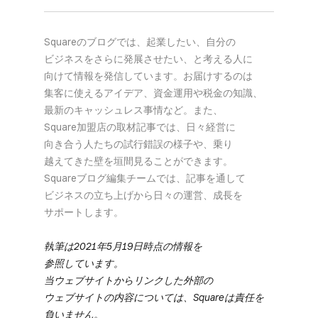
Squareの​ブログでは、​起業したい、​自分の​
ビジネスを​さらに​発展させたい、と​考える​人に​
向けて​情報を​発信しています。​お届けするのは​
集客に​使える​アイデア、​資金運用や​税金の​知識、​
最新の​キャッシュレス事情など。​また、​
Square加盟店の​取材記事では、​日々​経営に​
向き合う​人たちの​試行錯誤の​様子や、​乗り​
越えてきた壁を​垣間見る​ことができます。​
Squareブログ編集チームでは、​記事を​通して​
ビジネスの​立ち上げから​日々の​運営、​成長を​
サポートします。
執筆は​2021年5月19日時点の​情報を​
参照しています。
当ウェブサイトから​リンクした​外部の​
ウェブサイトの​内容に​ついては、​Squareは​責任を​
負いません。