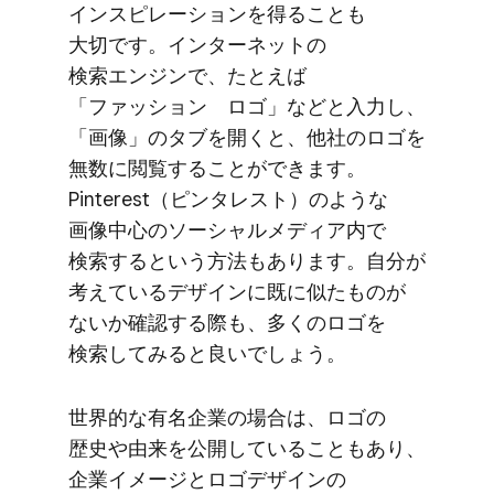
インスピレーションを​得る​ことも​
大切です。​インターネットの​
検索エンジンで、​たとえば​
「ファッション ロゴ」などと​入力し、​
「画像」の​タブを​開くと、​他社の​ロゴを​
無数に​閲覧する​ことができます。​
Pinterest​（ピンタレスト）のような​
画像中心の​ソーシャルメディア内で​
検索すると​いう​方​法も​あります。​自分が​
考えている​デザインに​既に​似た​ものが​
ないか​確認する​際も、​多くの​ロゴを​
検索してみると​良いでしょう。
世界的な​有名企業の​場合は、​ロゴの​
歴史や​由来を​公開している​ことも​あり、​
企業イメージと​ロゴデザインの​