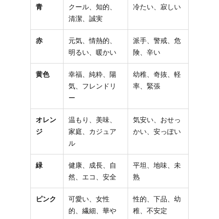
青
クール、知的、
冷たい、寂しい
清潔、誠実
赤
元気、情熱的、
派手、警戒、危
明るい、暖かい
険、辛い
黄色
幸福、純粋、陽
幼稚、奇抜、軽
気、フレンドリ
率、緊張
ー
オレン
温もり、美味、
気安い、おせっ
ジ
家庭、カジュア
かい、安っぽい
ル
緑
健康、成長、自
平坦、地味、未
然、エコ、安全
熟
ピンク
可愛い、女性
性的、下品、幼
的、繊細、華や
稚、不安定