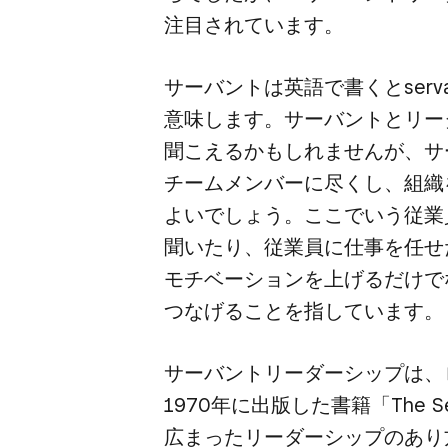
注目されています。
サーバントは​英語で​書くと​serv
意味します。​サーバントと​リー
聞こえるかもしれませんが、​サ
チームメンバーに​尽くし、​組織を
よいでしょう。​ここで​いう​従業
聞いたり、​従業員に​仕事を​任せ
モチベーションを​上げるだけでなく
つなげる​ことを​指しています。
サーバントリーダーシップは、​ロ
1970年に​出版した​書籍​「The Se
広まった​リーダーシップの​あり