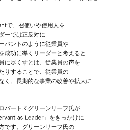
antで、​召使いや​使用人を​
ダーでは​正反対に​
ーバントのように​従業員や​
​成功に​導く​リーダーと​考えると​
員に​尽くすとは、​従業員の​声を​
たりする​ことで、​従業員の​
、​長期的な​事業の​改善や​拡大に​
バート.K.グリーンリーフ氏が​
rvant as Leader」を​きっかけに​
方です。​グリーンリーフ氏の​