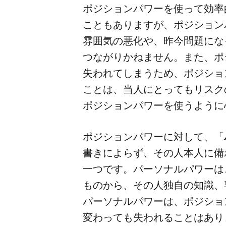
ポジションパワーを​使って​効率的
こともありますが、​ポジションパ
雰囲気の​悪化や、​昨今問題に​
つながりかねません。​また、​ポ
失われてしまう​ため、​ポジション
ことは、​当人に​とっても​リスクの
ポジションパワーを​使うように
ポジションパワーに​対して、​「
書きに​よらず、​その​人本人に​備
一つです。​パーソナルパワーは、​
ものから、​その​人独自の​知識、
パーソナルパワーは、​ポジション
変わっても​失われる​ことは​あり