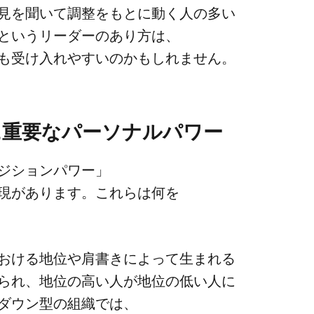
を​聞いて​調整を​もとに​動く​人の​多い​
​いう​リーダーの​あり方は、​
ても​受け​入れやすいのかもしれません。
​重要な​パーソナルパワー
ポジションパワー」​
が​あります。​これらは​何を​
おける​地位や​肩​書きに​よって​生まれる​
られ、​地位の​高い​人が​地位の​低い​人に​
ダウン型の​組織では、​