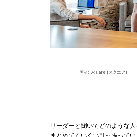
著者:
Square (スクエア)
リーダーと​聞いてどのような​人
まとめて​ぐいぐい​引っ張っていく