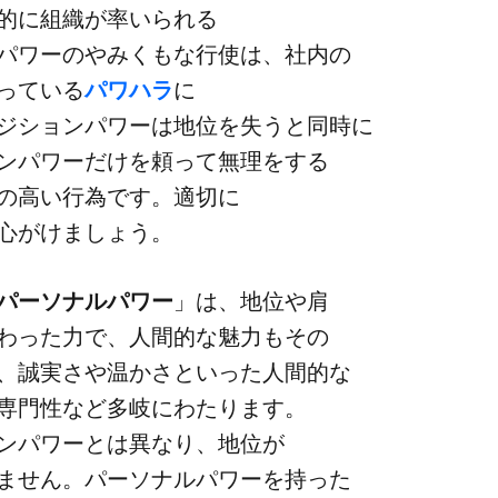
に​組織が​率いられる​
ワーの​やみくもな行使は、​社内の​
なっている
​パワハラ
に​
ジションパワーは​地位を​失うと​同時に​
パワーだけを​頼って​無理を​する​
​高い​行為です。​適切に​
​心がけましょう。
パーソナルパワー
」は、​地位や​肩​
わった​力で、​人間的な​魅力も​その​
誠実さや​温かさと​いった​人間的な​
​専門性など​多岐に​わたります。​
パワーとは​異なり、​地位が​
ません。​パーソナルパワーを​持った​