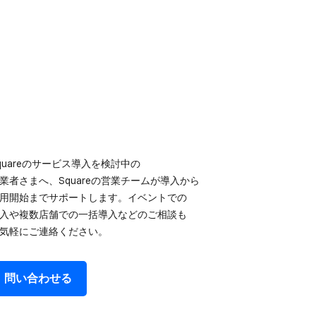
quareの​サービス導入を​検討中の​
業者さまへ、​Squareの​営業チームが​導入から​
用開始まで​サポートします。​イベントでの​
入や​複数店舗での​一括導入などの​ご相談も​
気軽に​ご連絡ください。
問い​合わせる