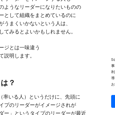
ような​リーダーに​なりたい​ものの​
と​して​組織を​まとめているのに​
うまく​いかないと​いう​人は、​
直してみると​よいかもしれません。
ージとは​一味違う​
て​説明します。
S
事
利
導
とは？
お
r​（率いる​人）と​いうだけに、​先頭に​
イプの​リーダーが​イメージされが​
ー」と​いう​タイプの​リーダーが​最近​