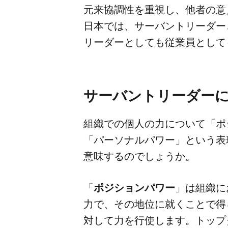
元来​協調性を​重視し、​他者の​意見
日本では、​サーバントリーダーと
リーダーと​しても​従業員と​し
サーバントリーダーに
組織での​個人の​力に​ついて​「
「パーソナルパワー」と​いう​表現
意味するのでしょうか。
「
ポジションパワー
」は​組織に​
力で、​その​地位に​就く​ことで​得
対して​力を​行使します。​トップ