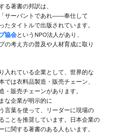
る​著書の​邦訳は、​
「サーバントであれ――奉仕して​
いった​タイトルで​出版されています。
プ協会
と​いう​NPO法人が​あり、​
​考え方の​普及や​人材育成に​取り​
入れている​企業と​して、​世界的な​
本では​衣料品製造・販売チェーン、​
造・販売チェーンが​あります。​
な​企業が​明示的に​
言葉を​使って、​リーダーに​現場の​
せる​ことを​推奨しています。​日本企業の​
​関する​著書の​ある​人もいます。​