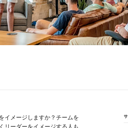
を​イメージしますか？​チームを​
サ
​リーダーを​イメージする​人も​