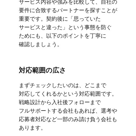
サービス内容や​強みを​比較して、​自社の​
要件に​合致する​パートナーを​探すことが​
重要です。​契約後に​「思っていた​
サービスと​違った」と​いう​事態を​防ぐ​
ためにも、​以下の​ポイントを​丁寧に​
確認しましょう。
対応範囲の​広さ
まずチェックしたいのは、​どこまで​
対応してくれるかと​いう​対応範囲です。​
戦略設計から​入社後フォローまで​
フルサポートする​会社も​あれば、​選考や​
応募者対応など​一部​のみ​請け負う​会社も​
あります。