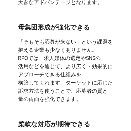
大きな​アドバンテージと​なります。
母集団形成が​強化できる
「そも​そも​応募が​来ない」と​いう​課題を​
抱える​企業も​少なく​ありません。​
RPOでは、​求人媒体の​選定や​SNSの​
活用などを​通じて、​より​広く​・効果的に​
アプローチできる​仕組みを​
構築してくれます。​ターゲットに​応じた​
訴求方​法を​使う​ことで、​応募者の​質と​
量の​両面を​強化できます。
柔軟な​対応が​期待できる