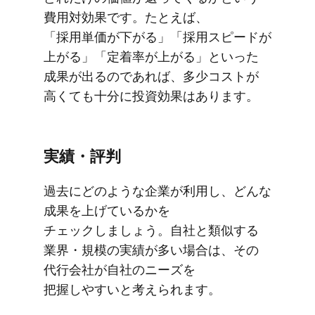
費用対効果です。​たとえば、​
「採用単価が​下がる」​「採用スピードが​
上がる」​「定着率が​上がる」と​いった​
成果が​出るのであれば、​多少コストが​
高くても​十分に​投資効果は​あります。
実績・評判
過去に​どのような​企業が​利用し、​どんな​
成果を​上げているかを​
チェックしましょう。​自社と​類似する​
業界・規模の​実績が​多い​場合は、​その​
代行会社が​自社の​ニーズを​
把握しやすいと​考えられます。