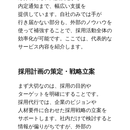
内定通知まで、​幅広い​支援を​
提供しています。​自社のみでは​手が​
行き届かない​部​分も、​外部の​ノウハウを​
使って​補強する​ことで、​採用活動全体の​
効率化が​可能です。​ここでは、​代表的な​
サービス内容を​紹介します。
採用計画の​策定・戦略立案
まず​大切なのは、​採用の​目的や​
ターゲットを​明確に​する​ことです。​
採用代行では、​企業の​ビジョンや​
人材要件に​合わせた​採用戦略の​立案を​
サポートします。​社内だけで​検討すると​
情報が​偏りがちですが、​外部の​