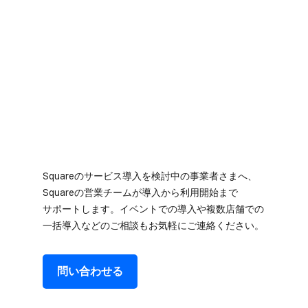
Squareの​サービス導入を​検討中の​事業者さまへ、​
Squareの​営業チームが​導入から​利用開始まで​
サポートします。​イベントでの​導入や​複数店舗での​
一括導入などの​ご相談も​お気軽に​ご連絡ください。
問い​合わせる