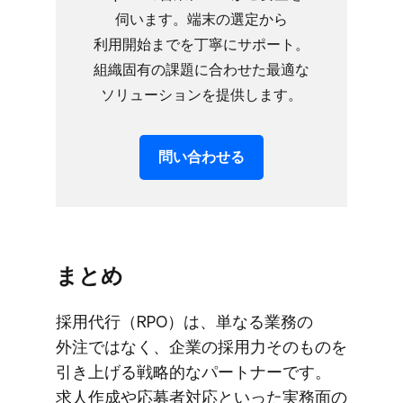
伺います。​端末の​選定から​
利用開始までを​丁寧に​サポート。​
組織固有の​課題に​合わせた​最適な​
ソリューションを​提供します。
問い​合わせる
まとめ
採用代行​（RPO）は、​単なる​業務の​
外注ではなく、​企業の​採用力​その​ものを​
引き上げる​戦略的な​パートナーです。​
求人作成や​応募者対応と​いった​実務面の​