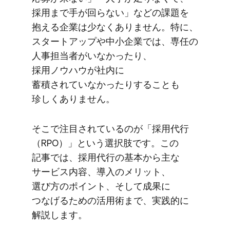
採用まで​手が​回らない」などの​課題を​
抱える​企業は​少なく​ありません。​特に、​
スタートアップや​中​小企業では、​専任の​
人事担当者がいなかったり、​
採用ノウハウが​社内に​
蓄積されていなかったりする​ことも​
珍しく​ありません。
そこで​注目されているのが​「採用代行​
（RPO）」と​いう​選択肢です。​この​
記事では、​採用代行の​基本から​主な​
サービス内容、​導入の​メリット、​
選び方の​ポイント、​そして​成果に​
つなげる​ための​活用術まで、​実践的に​
解説します。