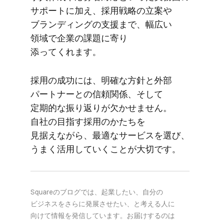
サポートに​加え、​採用戦略の​立案や​
ブランディングの​支援まで、​幅広い​
領域で​企業の​課題に​寄り​
添ってくれます。
採用の​成功には、​明確な​方​針と​外部​
パートナーとの​信頼関係、​そして​
定期的な​振り返りが​欠かせません。​
自社の​目指す採用のかたちを​
見据えながら、​最適な​サービスを​選び、​
うまく​活用していく​ことが​大切です。
Squareの​ブログでは、​起業したい、​自分の​
ビジネスを​さらに​発展させたい、と​考える​人に​
向けて​情報を​発信しています。​お届けするのは​