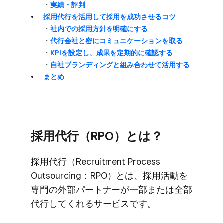
・
実績・評判
採用代行を​活用して​採用を​成功させる​コツ
・
社内での​採用方​針を​明確に​する
・
代行会社と​密に​コミュニケーションを​取る
・
KPIを​設定し、​成果を​定期的に​確認する
・
​自社ブランディングと​組み合わせて​活用する
まとめ
採用代行​（RPO）とは？
採用代行​（Recruitment Process
Outsourcing：RPO）とは、​採用活動を​
専門の​外部​パートナーが​一部または​全部​
代行してくれる​サービスです。