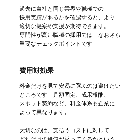
過去に​自社と​同じ​業界や​職種での​
採用実績が​あるかを​確認すると、​より​
適切な​提案や​支援が​期待できます。​
専門性が​高い​職種の​採用では、​なおさら​
重要な​チェックポイントです。
費用対効果
料金だけを​見て​安易に​選ぶのは​避けたい​
ところです。​月額固定、​成果報酬、​
スポット契約など、​料金体系も​企業に​
よって​異なります。
大切なのは、​支払う​コストに​対して​
どれだけの​価値が​返ってくるかと​いう​