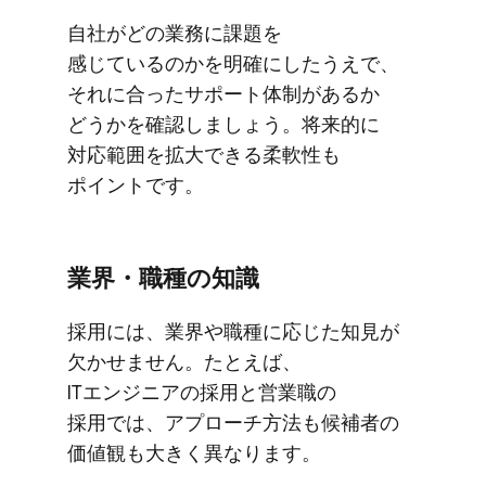
自社が​どの​業務に​課題を​
感じているのかを​明確に​したうえで、​
それに​合った​サポート体制が​あるか​
どうかを​確認しましょう。​将来的に​
対応範囲を​拡大できる​柔軟性も​
ポイントです。
業界・職種の​知識
採用には、​業界や​職種に​応じた​知見が​
欠かせません。​たとえば、​
ITエンジニアの​採用と​営業職の​
採用では、​アプローチ方​法も​候補者の​
価値観も​大きく​異なります。