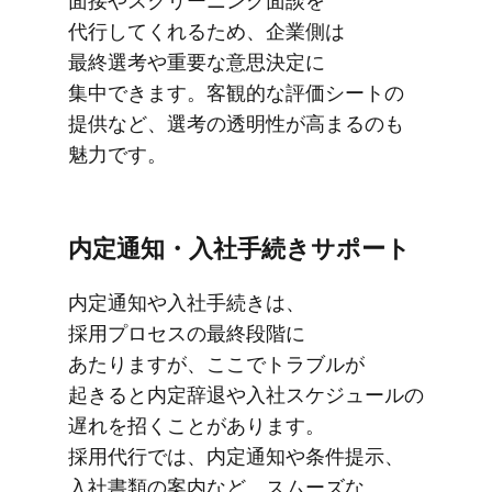
面接や​スクリーニング面談を​
代行してくれる​ため、​企業側は​
最終選考や​重要な意思決定に​
集中できます。​客観的な​評価シートの​
提供など、​選考の​透明性が​高まるのも​
魅力です。
内定通知・入社手続きサポート
内定通知や​入社手​続きは、​
採用プロセスの​最終段階に​
あたりますが、​ここで​トラブルが​
起きると​内定辞退や​入社スケジュールの​
遅れを​招く​ことがあります。​
採用代行では、​内定通知や​条件提示、​
入社書類の​案内など、​スムーズな​