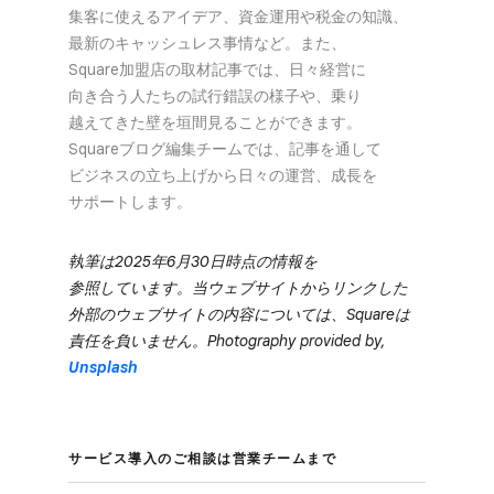
集客に​使える​アイデア、​資金運用や​税金の​知識、​
最新の​キャッシュレス事情など。​また、​
Square加盟店の​取材記事では、​日々​経営に​
向き合う​人たちの​試行錯誤の​様子や、​乗り​
越えてきた壁を​垣間見る​ことができます。​
Squareブログ編集チームでは、​記事を​通して​
ビジネスの​立ち上げから​日々の​運営、​成長を​
サポートします。
執筆は​2025年6月30日時点の​情報を​
参照しています。​当ウェブサイトから​リンクした​
外部の​ウェブサイトの​内容に​ついては、​Squareは​
責任を​負いません。​Photography provided by,
Unsplash
サービス導入の​ご相談は​営業チームまで