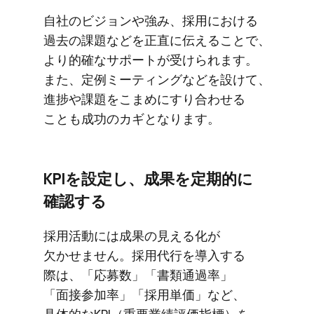
自社の​ビジョンや​強み、​採用に​おける​
過去の​課題などを​正直に​伝える​ことで、​
より​的確な​サポートが​受けられます。​
また、​定例ミーティングなどを​設けて、​
進捗や​課題を​こまめに​すり合わせる​
ことも​成功の​カギと​なります。
KPIを​設定し、​成果を​定期的に​
確認する
採用活動には​成果の​見える​化が​
欠かせません。​採用代行を​導入する​
際は、​「応募数」​「書類通過率」​
「面接参加率」​「採用単価」など、​