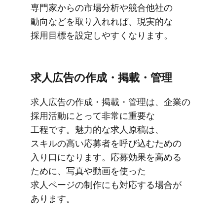
専門家からの​市場分析や​競合他社の​
動向などを​取り​入れれば、​現実的な​
採用目標を​設定しやすくなります。
求人​広告の​作成・掲載・管理
求人​広告の​作成・掲載・管理は、​企業の​
採用活動に​とって​非常に​重要な​
工程です。​魅力的な​求人原稿は、​
スキルの​高い​応募者を​呼び込むための​
入り口に​なります。​応募効果を​高める​
ために、​写真や​動画を​使った​
求人ページの​制作にも​対応する​場合が​
あります。