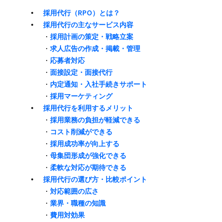
採用代行​（RPO）とは？
採用代行の​主な​サービス内容
・
採用計画の​策定・戦略立案
・
求人​広告の​作成・掲載・管理
・
応募者対応
・
面接設定・面接代行
・
内定通知・入社手続きサポート
・
採用マーケティング
採用代行を​利用する​メリット
・
採用業務の​負担が​軽減できる
・
コスト削減が​できる
・
採用成功率が​向上する
・
母集団形成が​強化できる
・
柔軟な​対応が​期待できる
採用代行の​選び方​・比較ポイント
・
対応範囲の​広さ
・
業界・職種の​知識
・
費用対効果