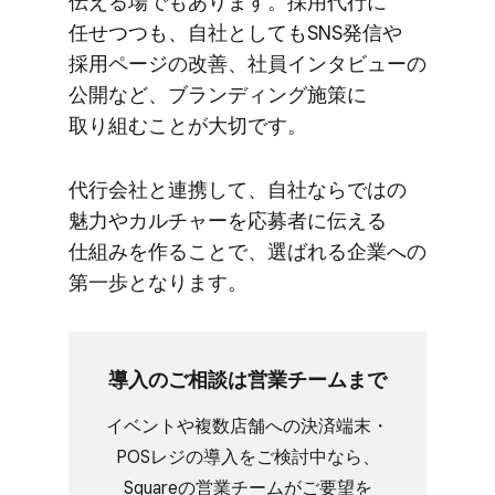
伝える​場でもあります。​採用代行に​
任せつつも、​自社と​しても​SNS発信や​
採用ページの​改善、​社員インタビューの​
公開など、​ブランディング施策に​
取り組むことが​大切です。
代行会社と​連携して、​自社ならではの​
魅力や​カルチャーを​応募者に​伝える​
仕組みを​作る​ことで、​選ばれる​企業への​
第一歩と​なります。
導入の​ご相談は​営業チームまで
イベントや​複数店舗への​決済端末・
POSレジの​導入を​ご検討中なら、​
Squareの​営業チームが​ご要望を​