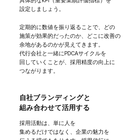
具体的な​KPI​（重要業績評価指標）を​
設定しましょう。
定期的に​数値を​振り返る​ことで、​どの​
施策が​効果的だったのか、​どこに​改善の​
余地が​あるのかが​見えてきます。​
代行会社と​一緒に​PDCAサイクルを​
回していく​ことが、​採用精度の​向上に​
つながります。
自社ブランディングと​
組み合わせて​活用する
採用活動は、​単に​人を​
集めるだけではなく、​企業の​魅力を​