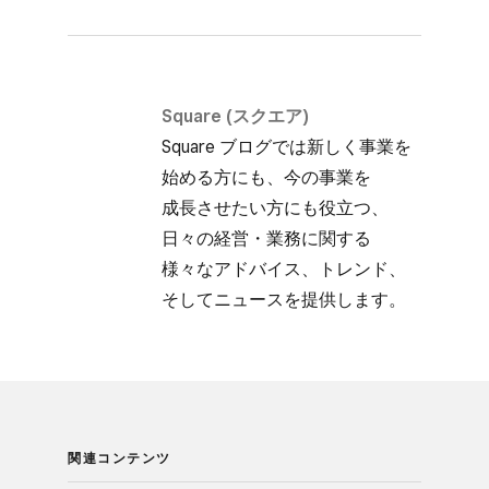
Square (スクエア)
Square ブログでは​新しく​事業を​
始める方にも、​今の​事業を​
成長させたい方にも​役立つ、​
日々の​経営・業務に​関する​
様々な​アドバイス、​トレンド、​
そして​ニュースを​提供します。
関連コンテンツ