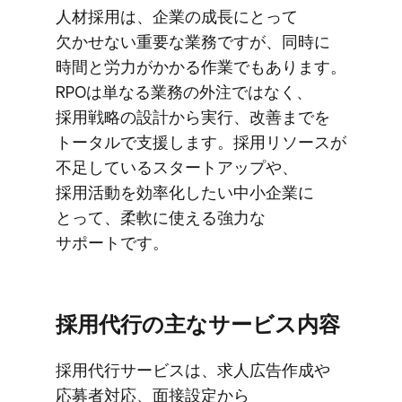
人材採用は、​企業の​成長に​とって​
欠かせない​重要な​業務ですが、​同時に​
時間と​労力が​かかる​作業でもあります。​
RPOは​単なる​業務の​外注ではなく、​
採用戦略の​設計から​実行、​改善までを​
トータルで​支援します。​採用リソースが​
不足している​スタートアップや、​
採用活動を​効率化したい​中​小企業に​
とって、​柔軟に​使える​強力な​
サポートです。
採用代行の​主な​サービス内容
採用代行サービスは、​求人​広告作成や​
応募者対応、​面接設定から​