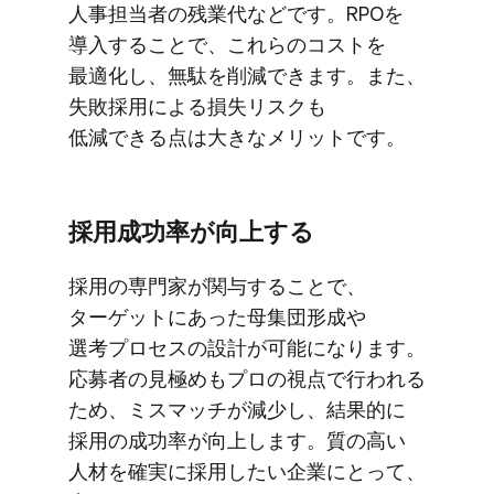
人事担当者の​残業代などです。​RPOを​
導入する​ことで、​これらの​コストを​
最適化し、​無駄を​削減できます。​また、​
失敗採用に​よる​損失リスクも​
低減できる点は​大きな​メリットです。
採用成功率が​向上する
採用の​専門家が​関与する​ことで、​
ターゲットに​あった​母集団形成や​
選考プロセスの​設計が​可能に​なります。​
応募者の​見極めも​プロの​視点で​行われる​
ため、​ミスマッチが​減少し、​結果​的に​
採用の​成功率が​向上します。​質の​高い​
人材を​確実に​採用したい​企業に​とって、​