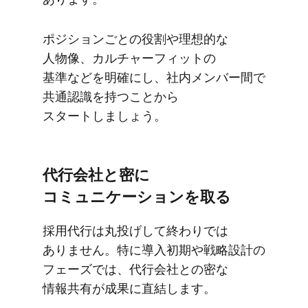
ポジションごとの​役割や​理想的な​
人物像、​カルチャーフィットの​
基準などを​明確にし、​社内メンバー間で​
共通認識を​持つことから​
スタートしましょう。
代行会社と​密に​
コミュニケーションを​取る
採用代行は​丸投げして​終わりでは​
ありません。​特に​導入初期や​戦略設計の​
フェーズでは、​代行会社との​密な​
情報共有が​成果に​直結します。