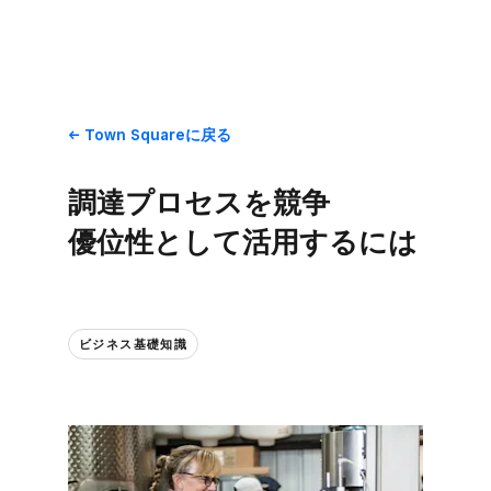
Town Squareに​戻る
調達プロセスを​競争​
優位性と​して​活用するには
ビジネス基礎知識