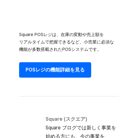
Square POSレジは、​在庫の​​変動や​​売上額を​
リアルタイムで​把握できるなど、​小売業に​必須な​
機能が​多数搭載された​POSシステムです。
POSレジの​機能詳細を​見る
Square (スクエア)
Square ブログでは​新しく​事業を​
始める方にも、​今の​事業を​