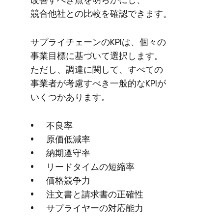
競合他社との​比較を​確認できます。
サプライチェーンの​KPIは、​個々の​
事業目標に​基づいて​選択します。​
ただし、​調達に​関して、​すべての​
事業者が​考慮すべき​一般的な​KPIが​
いくつか​あります。
不良率
原価低減率
納期遵守率
リードタイムの​短縮率
価格競争力
注文書と​請求書の​正確性
サプライヤーの​対応能力