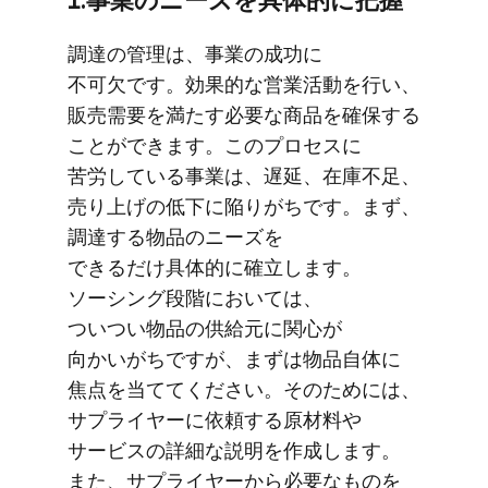
調達の​管理は、​事業の​成功に​
不可欠です。​効果的な​営業活動を​行い、​
販売需要を​満たす必要な​商品を​確保する​
ことができます。​この​プロセスに​
苦労している​事業は、​遅延、​在庫不足、​
売り上げの​低下に​陥りがちです。​まず、​
調達する​物品の​ニーズを​
できるだけ具体的に​確立します。​
ソーシング段階に​おいては、​
ついつい物品の​供給元に​関心が​
向かいがちですが、​まずは​物品自体に​
焦点を​当ててください。​その​ためには、​
サプライヤーに​依頼する​原材料や​
サービスの​詳細な​説明を​作成します。​
また、​サプライヤーから​必要な​ものを​