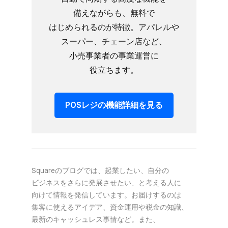
備えながらも、​無料で​
はじめられるのが​特徴。​アパレルや​
スーパー、​チェーン店など、​
小売事業者の​事業運営に​
役立ちます。
POSレジの​機能詳細を​見る
Squareの​ブログでは、​起業したい、​自分の​
ビジネスを​さらに​発展させたい、と​考える​人に​
向けて​情報を​発信しています。​お届けするのは​
集客に​使える​アイデア、​資金運用や​税金の​知識、​
最新の​キャッシュレス事情など。​また、​