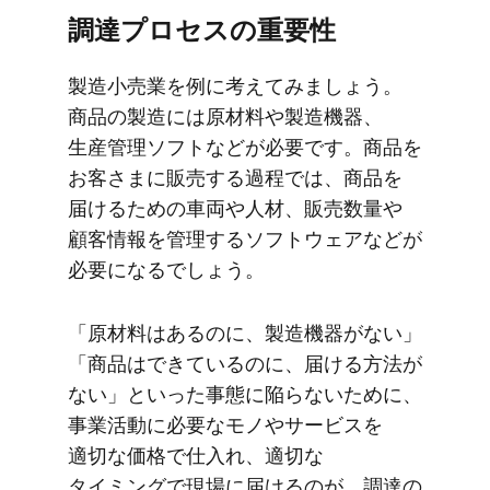
調達プロセスの​重要性
製造小売業を​例に​考えてみましょう。​
商品の​製造には​原材料や​製造機器、​
生産管理ソフトなどが​必要です。​商品を​
お客さまに​販売する​過程では、​商品を​
届ける​ための​車両や​人材、​販売数量や​
顧客情報を​管理する​ソフトウェアなどが​
必要に​なるでしょう。
「原材料は​あるのに、​製造機器が​ない」​
「商品は​できているのに、​届ける​方​法が​
ない」と​いった​事態に​陥らないために、​
事業活動に​必要な​モノや​サービスを​
適切な​価格で​仕入れ、​適切な​
タイミングで​現場に​届けるのが、​調達の​