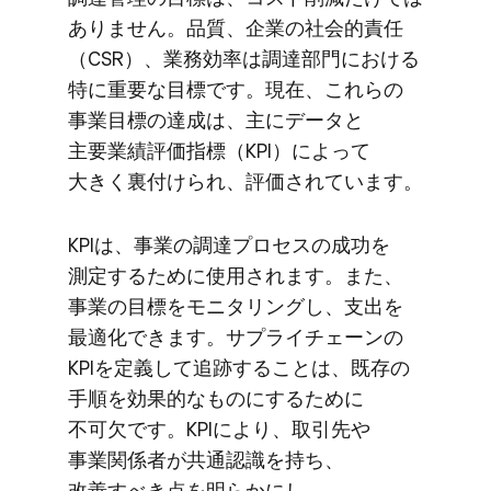
ありません。​品質、​企業の​社会的責任​
（CSR）、​業務効率は​調達部門に​おける​
特に​重要な​目標です。​現在、​これらの​
事業目標の​達成は、​主に​データと​
主要業績評価指標​（KPI）に​よって​
大きく​裏付けられ、​評価されています。
KPIは、​事業の​調達プロセスの​成功を​
測定する​ために​使用されます。​また、​
事業の​目標を​モニタリングし、​支出を​
最適化できます。​サプライチェーンの​
KPIを​定義して​追跡する​ことは、​既存の​
手順を​効果的な​ものに​する​ために​
不可欠です。​KPIに​より、​取引先や​
事業関係者が​共通認識を​持ち、​
改善すべき点を​明らかにし、​