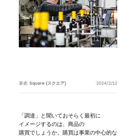
著者:
Square (スクエア)
2024/2/12
「調達」と​聞いておそらく​最初に​
イメージするのは、​商品の​
購買でしょうか。​購買は​事業の​中心的な​