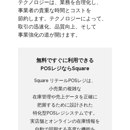
テクノロジーは、​業務を​合理化し、​
事業者の​貴重な​時間と​コストを​
節約します。​テクノロジーに​よって、​
取引の​迅速化、​品質向上、​そして​
事業強化の​道が​開けます。
無料ですぐに​利用できる​
POSレジなら​Square
Square リテールPOSレジは、​
小売業の​複雑な​
在庫管理や売上データを​正確に​
把握する​ために​設計された​
特化型POSレジシステムです。​
実店舗と​オンラインの​在庫情報を​
自動で​同期する​高度な​機能を​