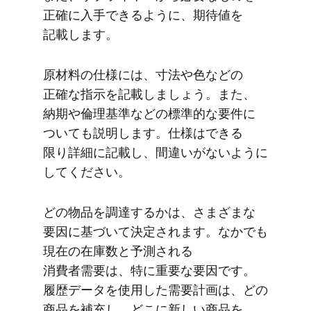
正確に​入手できるように、​期待値を​
記載します。
原材料の​仕様には、​寸法や​色などの​
正確な​指示を​記載しましょう。​また、​
納期や​倫理基準などの​標準的な​要件に​
ついても​説明します。​仕様は​できる​
限り詳細に​記載し、​間違いが​ないように​
してください。
どの​物品を​調達するかは、​さまざまな​
要因に​基づいて​決定されます。​なかでも​
現在の​在庫数と​予測される​
消費者需要は、​特に​重要な​要因です。​
履歴データを​使用した​需要計画は、​どの​
商品を​補充し、​どこに​新しい​商品を​