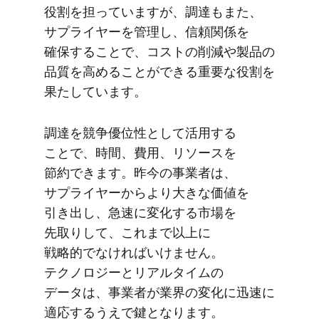
役割を​担っていますが、​調達も​また、​
サプライヤーを​管理し、​信頼関係を​
確保する​ことで、​コストの​削減や​製品の​
品質を​高める​ことができる​重要な​役割を​
果たしています。
調達を​競争​優位性と​して​活用する​
ことで、​時間、​費用、​リソースを​
節約できます。​昨今の​事業者は、​
サプライヤーから​より​大きな​価値を​
引き出し、​急速に​変化する​市場を​
先取りして、​これまで​以上に​
戦略的でなければいけません。​
テクノロジーと​リアルタイムの​
データは、​事業者が​業界の​変化に​迅速に​
適応するうえで​鍵と​なります。