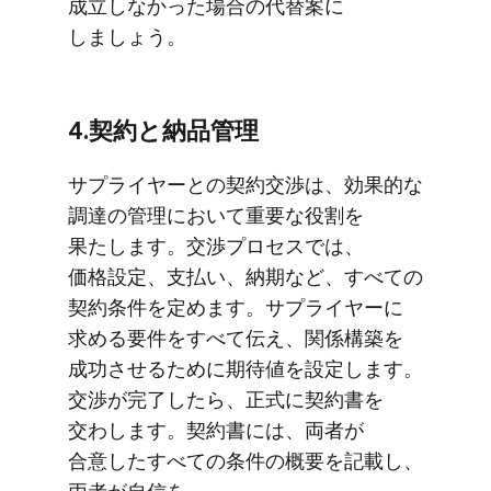
成立しなかった​場合の​代替案に​
しましょう。
4.契約と​納品管理
サプライヤーとの​契約交渉は、​効果的な​
調達の​管理に​おいて​重要な​役割を​
果たします。​交渉プロセスでは、​
価格設定、​支払い、​納期など、​すべての​
契約条件を​定めます。​サプライヤーに​
求める​要件を​すべて​伝え、​関係​構築を​
成功させる​ために​期待値を​設定します。​
交渉が​完了したら、​正式に​契約書を​
交わします。​契約書には、​両者が​
合意した​すべての​条件の​概要を​記載し、​