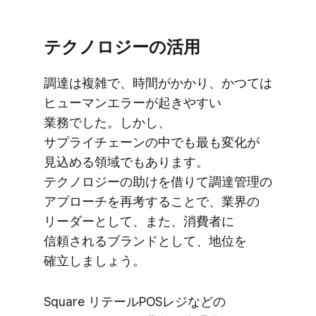
テクノロジーの​活用
調達は​複雑で、​時間が​かかり、​かつては​
ヒューマンエラーが​起きやすい​
業務でした。​しかし、​
サプライチェーンの​中でも​最も​変化が​
見込める​領域でもあります。​
テクノロジーの​助けを​借りて​調達管理の​
アプローチを​再考する​ことで、​業界の​
リーダーと​して、​また、​消費者に​
信頼される​ブランドと​して、​地位を​
確立しましょう。
Square リテールPOSレジなどの​