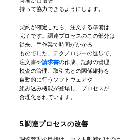
両者が​自信を​
持って協力できるようにします。
契約が​確定したら、​注文する​準備は​
完了です。​調達プロセスの​この​部分は​
従来、​手作業で​時間が​かかる​
ものでした。​テクノロジーの​進歩で、​
注文書や
​請求書
の​作成、​記録の​管理、​
検査の​管理、​取引先との​関係​維持を​
自動的に​行う​ソフトウェアや​
組み込み機能が​登場し、​プロセスが​
合理化されています。
5.調達プロセスの​改善
調達管理の​目標は、​コスト削減だけでは​