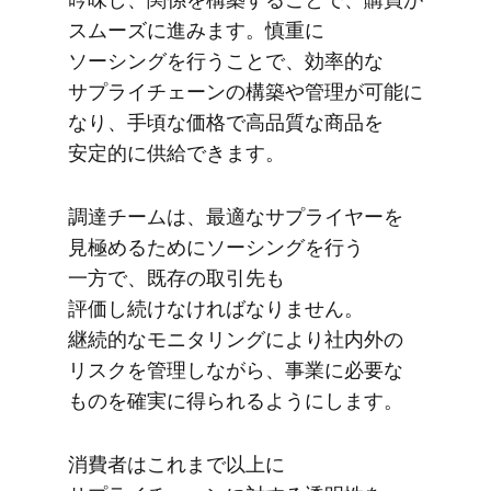
スムーズに​進みます。​慎重に​
ソーシングを​行う​ことで、​効率的な​
サプライチェーンの​構築や​管理が​可能に​
なり、​手頃な​価格で​高品質な​商品を​
安定的に​供給できます。
調達チームは、​最適な​サプライヤーを​
見極める​ために​ソーシングを​行う​
一方で、​既存の​取引先も​
評価し続けなければなりません。​
継続的な​モニタリングに​より​社内外の​
リスクを​管理しながら、​事業に​必要な​
ものを​確実に​得られるようにします。
消費者は​これまで​以上に​