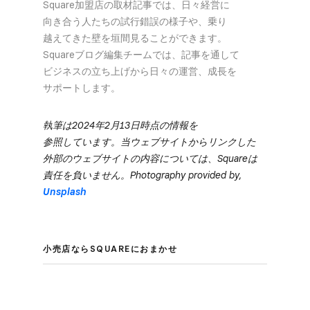
Square加盟店の​取材記事では、​日々​経営に​
向き合う​人たちの​試行錯誤の​様子や、​乗り​
越えてきた壁を​垣間見る​ことができます。​
Squareブログ編集チームでは、​記事を​通して​
ビジネスの​立ち上げから​日々の​運営、​成長を​
サポートします。
執筆は​2024年2月13日時点の​情報を​
参照しています。​当ウェブサイトから​リンクした​
外部の​ウェブサイトの​内容に​ついては、​Squareは​
責任を​負いません。​Photography provided by,
Unsplash
小売店なら​SQUAREに​おまかせ