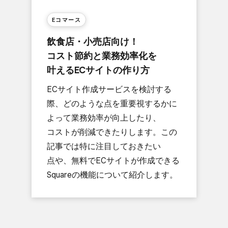
Eコマース
飲食店・​小売店向け！​
コスト節約と​業務効率化を​
叶える​ECサイトの​作り方
ECサイト作成サービスを​検討する​
際、​どのような​点を​重要視するかに​
よって​業務効率が​向上したり、​
コストが​削減できたりします。​この​
記事では​特に​注目して​おきたい​
点や、​無料で​ECサイトが​作成できる​
Squareの​機能に​ついて​紹介します。