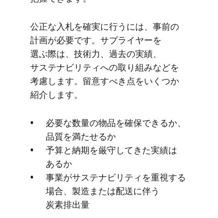
公正な​入札を​確実に​行うには、​事前の​
計画が​必要です。​サプライヤーを​
選ぶ際は、​技術力、​過去の​実績、​
サステナビリティへの​取り組みなどを​
考慮します。​留意すべき点を​いく​つか​
紹介します。
必要な​数量の​物品を​確保できるか、​
品質を​満たせるか
予算と​納期を​厳守してきた​実績は​
あるか
事業が​サステナビリティを​重視する​
場合、​製造または​配送に​伴う​
炭素排出量