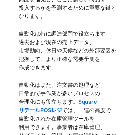
投入するかを​予測する​ために​重要な​鍵と​
なります。
自動化は​特に​調達部門で​役立ちます。​
過去および​現在の​売上データ、​
市場動向、​休日や​天候などの​外部​要因を​
把握して、​より​正確な​需要予測を​
作成できます。
自動化は​また、​注文書の​処理など、​
日常的で​手作業が​多い​プロセスの​
合理化にも​役立ちます。
​Square
リテールPOSレジ
では、​一連の​高度で​
自動化された​在庫管理ツールを​
利用できます。​事業者は​在庫管理、​