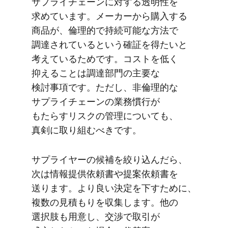
サプライチェーンに​対する​透明性を​
求めています。​メーカーから​購入する​
商品が、​倫理的で​持続可能な​方法で​
調達されていると​いう​確証を​得たいと​
考えている​ためです。​コストを​低く​
抑える​ことは​調達部門の​主要な​
検討事項です。​ただし、​非倫理的な​
サプライチェーンの​業務慣行が​
もたらすリスクの​管理に​ついても、​
真剣に​取り組むべきです。
サプライヤーの​候補を​絞り込んだら、​
次は​情報提供依頼書や​提案依頼書を​
送ります。​より​良い​決定を​下すために、​
複数の​見積もりを​収集します。​他の​
選択肢も​用意し、​交渉で​取引が​