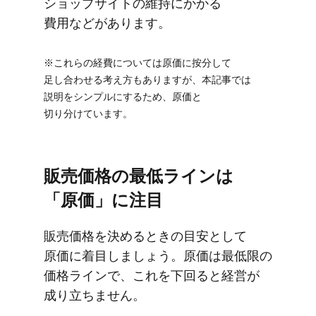
ショップサイトの​維持に​かかる​
費用などが​あります。
※これらの​経費に​ついては​原価に​按分して​
足し合わせる​考え方も​ありますが、​本記事では​
説明を​シンプルに​する​ため、​原価と​
切り分けています。
販売価格の​最低ラインは​
「原価」に​注目
販売価格を​決める​ときの​目安と​して​
原価に​着目しましょう。​原価は​最低限の​
価格ラインで、​これを​下回ると​経営が​
成り立ちません。