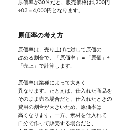
原価率が​30％だと、​販売価格は​1,200円
÷0.3＝4,000円と​なります。
原価率の​考え方
原価率は、​売り上げに​対して​原価の​
占める​割合で、​「原価率」​＝​「原価」​÷​
「売上」で​計算します。
原価率は​業種に​よって​大きく​
異なります。​たとえば、​仕入れた​商品を​
そのまま​売る​場合だと、​仕入れた​ときの​
費用の​割合が​大きいため、​原価率は​
高くなります。​一方、​素材を​仕入れて​
自分で​作って​販売する​場合だと、​