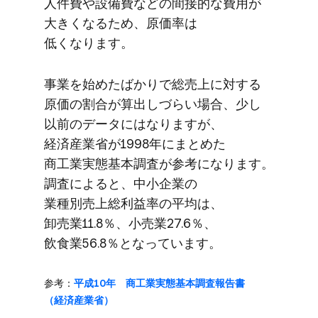
人件費や​設備費などの​間接的な​費用が​
大きくなる​ため、​原価率は​
低くなります。
事業を​始めたばかりで​総売上に​対する​
原価の​割合が​算出しづらい​場合、​少し​
以前の​データには​なりますが、​
経済産業省が​1998年に​まとめた​
商工業実態基本調査が​参考に​なります。​
調査に​よると、​中小企業の​
業種別売上総利益率の​平均は、​
卸売業11.8％、​小売業27.6％、​
飲食業56.8％と​なっています。
参考：
平成10年 商工業実態基本調査報告書​
（経済産業省）