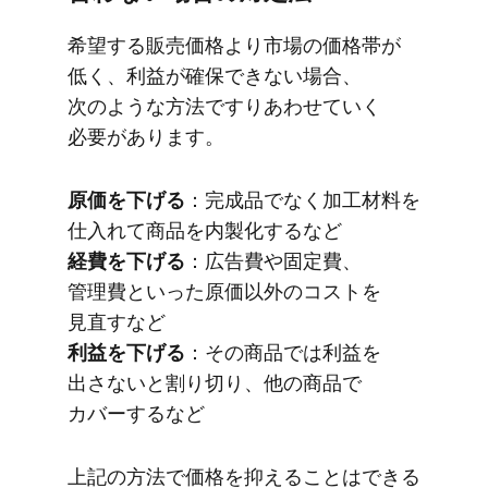
希望する​販売価格より​市場の​価格帯が​
低く、​利益が​確保できない​場合、​
次のような​方​法ですり​あわせていく​
必要が​あります。
原価を​下げる
​：完成品でなく​加工材料を​
仕入れて​商品を​内製化するなど
経費を​下げる
​：​広告費や​固定費、​
管理費と​いった​原価以外の​コストを​
見直すなど
利益を​下げる
​：​その​商品では​利益を​
出さないと​割り​切り、​他の​商品で​
カバーするなど
上記の​方法で​価格を​抑える​ことは​できる​