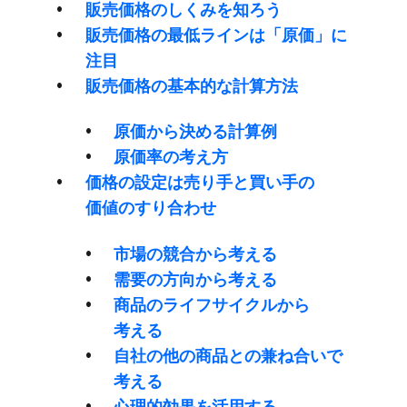
販売価格の​しくみを​知ろう
販売価格の​最低ラインは​「原価」に​
注目
販売価格の​基本的な​計算方​法
原価から​決める​計算例
原価率の​考え方
価格の​設定は​売り手と​買い手の​
価値の​すり合わせ
市場の​競合から​考える
需要の​方​向から​考える
商品の​ライフサイクルから​
考える
自社の​他の​商品との​兼ね合いで​
考える
心理的効果を​活用する