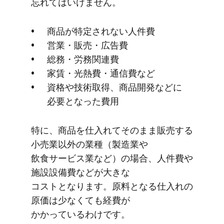
忘れてはいけません。
商品が​特定されない​人件費
営業・販売・​広告費
総務・労務関連費
家賃・光熱費・通信費など
資格や​技術取得、​商品開発などに​
必要と​なった​費用
特に、​商品を​仕入れて​そのまま​販売する​
小売業以外の​業種​（製造業や​
飲食サービス業など）の​場合、​人件費や​
施設設備費などが​大きな​
コストとなります。​原料と​なる​仕入れの​
原価は​少なくても​経費が​
かかっているわけです。