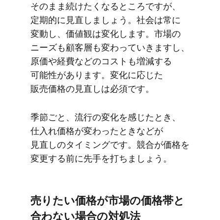
そのまま​続けたくなる​ところですが、​
定期的に​見直しましょう。​社会は​常に​
変動し、​価値観は​変化します。​市場の​
ニーズも​顧客層も​変わっていきますし、​
原価や​経費などの​コストも​増減する​
可能性が​あります。​変化に​応じた​
販売価格の​見直しは​必須です。
季節ごと、​流行の​変化を​感じた​とき、​
仕入れ価格が​変わった​ときなどが​
見直しの​タイミングです。​競合が​価格を​
変更する​前に​先手を​打ちましょう。
売りたい​価格が​市場の​価格帯と​
合わない​場合の​対処法