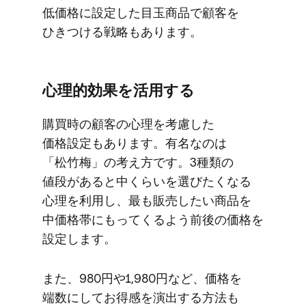
低価格に​設定した​目玉商品で​顧客を​
ひきつける​戦略も​あります。
心理的効果を​活用する
購買時の​顧客の​心理を​考慮した​
価格設定も​あります。​有名なのは​
「松竹梅」の​考え方です。​3種類の​
値段が​あると​中くらいを​選びたくなる​
心理を​利用し、​最も​販売したい​商品を​
中価格帯に​もってくるよう前後の​価格を​
設定します。
また、​980円や​1,980円など、​価格を​
端数に​してお得感を​演出する​方​法も​