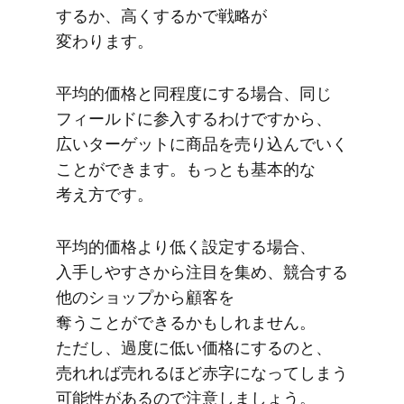
するか、​高く​するかで​戦略が​
変わります。
平均的価格と​同程度に​する​場合、​同じ​
フィールドに​参入するわけですから、​
広い​ターゲットに​商品を​売り​込んでいく​
ことができます。​もっとも​基本的な​
考え方です。
平均的価格より​低く​設定する​場合、​
入手しやすさから​注目を​集め、​競合する​
他の​ショップから​顧客を​
奪うことができるかもしれません。​
ただし、​過度に​低い​価格に​するのと、​
売れれば​売れる​ほど​赤字に​なってしまう​
可能性が​あるので​注意しましょう。