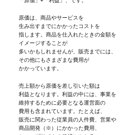
「原価」​+​「利益」、です。
原価は、​商品や​サービスを​
生み出すまでに​かかった​コストを​
指します。​商品を​仕入れた​ときの​金額を​
イメージする​ことが​
多いかもしれませんが、​販売までには、​
その​他にもさまざまな​費用が​
かかっています。
売上額から​原価を​差し引いた​額は​
利益となります。​利益の​中には、​事業を​
維持する​ために​必要と​なる​運営面の​
費用も​含まれています。​たとえば、​
販売に​関わった​従業員の​人件費、​営業や​
商品開発​（※）に​かかった​費用、​