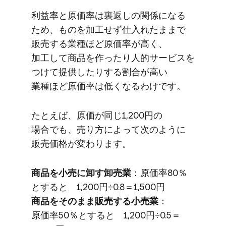
利益率と​原価率は​裏返しの​関係に​なる​
ため、​ものを​加工せず仕入れたままで​
販売する​業種ほど​原価率が​高く、​
加工して​商品を​作ったり​人的サービスを​
つけて​提供したりする​割合が​高い​
業種ほど​原価率は​低くなるわけです。
た​とえば、​原価が​同じ​1,200円の​
場合でも、​売り方に​よって​次のように​
販売価格が​変わります。
商品を​小売に​卸す卸売業
：原価率80％
と​すると​ 1,200円÷0.8＝1,500円
商品を​そのまま​販売する​小売業
：
原価率50％と​すると​ 1,200円÷0.5＝