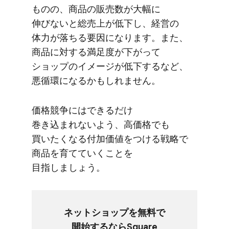
ものの、​商品の​販売数が​大幅に​
伸びないと​総売上が​低下し、​経営の​
体力が​落ちる​要因に​なります。​また、​
商品に​対する​満足度が​下がって​
ショップの​イメージが​低下するなど、​
悪循環に​なるかもしれません。
価格競争には​できるだけ​
巻き込まれないよう、​高価格でも​
買いたくなる​付加価値を​つける​戦略で​
商品を​育てていく​ことを​
目指しましょう。
ネットショップを​無料で​
開始するなら​Square