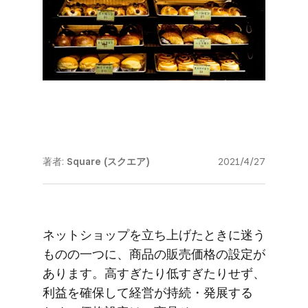
著者:
Square (スクエア)
2021/4/27
ネットショップを​立ち上げた​ときに​迷う​
ものの​一つに、​商品の​販売価格の​設定が​
あります。​高すぎたり低すぎたりせず、​
利益を​確保して​経営が​持続・発展する​