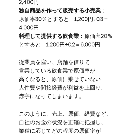
2,400円
独自商品を​作って​販売する​小売業
：
原価率30％と​すると​ 1,200円÷0.3＝
4,000円
料理して​提供する​飲​食業
：原価率20％
と​すると​ 1,200円÷0.2＝6,000円
従業員を​雇い、​店舗を​借りて​
営業している​飲食業で​原価率が​
高くなると、​原価に​乗せていない​
人件費や​間接経費が​利益を​上回り、​
赤字に​なってしまいます。
このように、​売上、​原価、​経費など、​
自社の​お金の​状況を​正確に​把握し、​
業種に​応じてどの​程度の​原価率が​