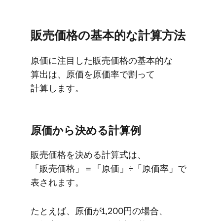
販売価格の​基本的な​計算方​法
原価に​注目した​販売価格の​基本的な​
算出は、​原価を​原価率で​割って​
計算します。
原価から​決める​計算例
販売価格を​決める​計算式は、​
「販売価格」​＝​「原価」​÷​「原価率」で​
表されます。
た​とえば、​原価が​1,200円の​場合、​