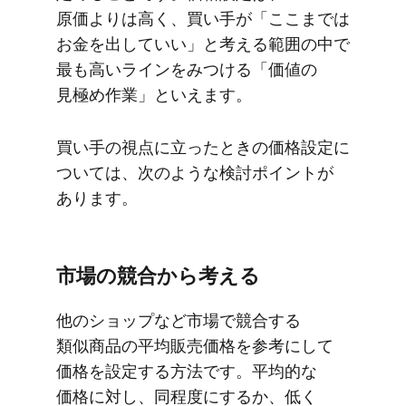
原価よりは​高く、​買い手が​「ここまでは​
お金を​出していい」と​考える​範囲の​中で​
最も​高い​ラインを​みつける​「価値の​
見極め作業」と​いえます。
買い手の​視点に​立った​ときの​価格設定に​
ついては、​次のような​検討ポイントが​
あります。
市場の​競合から​考える
他の​ショップなど​市場で​競合する​
類似商品の​平均販売価格を​参考に​して​
価格を​設定する​方​法です。​平均的な​
価格に​対し、​同程度に​するか、​低く​