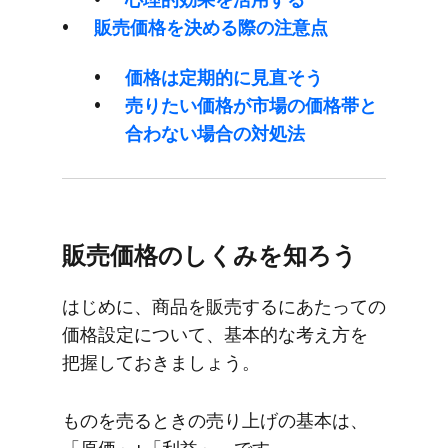
販売価格を​決める​際の​注意点
価格は​定期的に​見直そう
売りたい​価格が​市場の​価格帯と​
合わない​場合の​対処法
販売価格の​しくみを​知ろう
はじめに、​商品を​販売するに​あたっての​
価格設定に​ついて、​基本的な​考え方を​
把握して​おきましょう。
ものを​売る​ときの​売り上げの​基本は、​