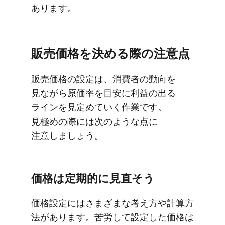
あります。
販売価格を​決める​際の​注意点
販売価格の​設定は、​消費者の​動向を​
見ながら​原価率を​目安に​利益の​出る​
ラインを​見定めていく​作業です。​
見極めの​際には​次のような​点に​
注意しましょう。
価格は​定期的に​見直そう
価格設定には​さまざまな​考え方​や​計算方​
法が​あります。​苦労して​設定した​価格は​