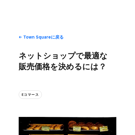
Town Squareに​戻る
ネットショップで​最適な​
販売価格を​決めるには？
Eコマース