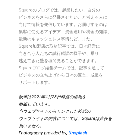
Squareの​ブログでは、​起業したい、​自分の​
ビジネスを​さらに​発展させたい、と​考える​人に​
向けて​情報を​発信しています。​お届けするのは​
集客に​使える​アイデア、​資金運用や​税金の​知識、​
最新の​キャッシュレス事情など。​また、​
Square加盟店の​取材記事では、​日々​経営に​
向き合う​人たちの​試行錯誤の​様子や、​乗り​
越えてきた壁を​垣間見る​ことができます。​
Squareブログ編集チームでは、​記事を​通して​
ビジネスの​立ち上げから​日々の​運営、​成長を​
サポートします。
執筆は​2021年4月28日時点の​情報を​
参照しています。
当ウェブサイトから​リンクした​外部の​
ウェブサイトの​内容に​ついては、​Squareは​責任を​
負いません。
Photography provided by,
Unsplash