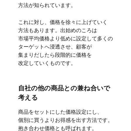
方​法が​知られています。
これに​対し、​価格を​徐々に​上げていく​
方法も​あります。​出始めの​ころは​
市場平均価格より​低めに​設定して​多くの​
ターゲットへ​浸透させ、​顧客が​
集まりだしたら​段階的に​価格を​
改定していく​ものです。
自社の​他の​商品との​兼ね合いで​
考える
商品を​セットに​した​価格設定にし、​
個別に​買うより​お得感を​出す方​法です。​
抱き合わせ価格とも​呼ばれます。​