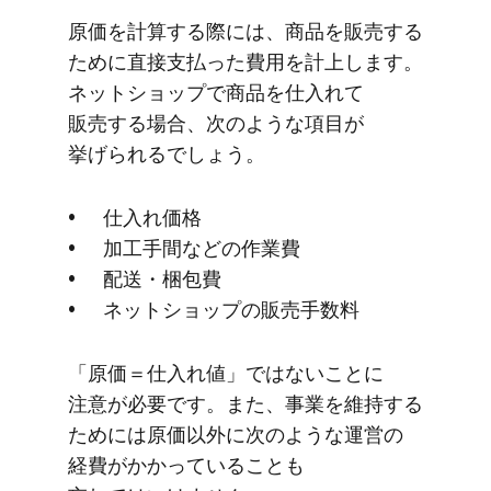
原価を​計算する​際には、​商品を​販売する​
ために​直接支払った​費用を​計上します。​
ネットショップで​商品を​仕入れて​
販売する​場合、​次のような​項目が​
挙げられるでしょう。
仕入れ価格
加工手間などの​作業費
配送・梱包費
ネットショップの​販売手数料
「原価＝仕入れ値」ではないことに​
注意が​必要です。​また、​事業を​維持する​
ためには​原価以外に​次のような​運営の​
経費が​かかっている​ことも​