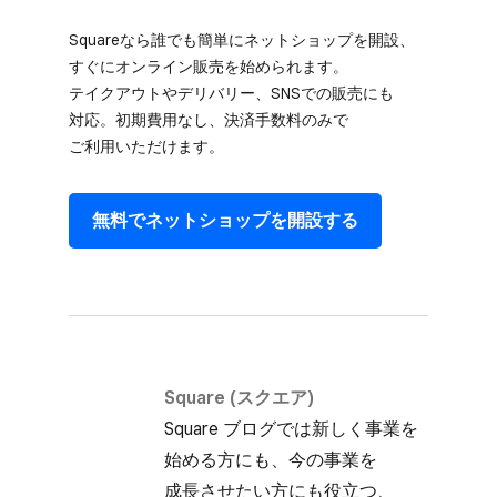
Squareなら誰でも​簡単に​ネットショップを​開設、​
すぐに​オンライン販売を​始められます。​
テイクアウトや​デリバリー、​SNSでの​販売にも​
対応。​初期費用なし、​決済手数料のみで​
ご利用いただけます。
無料で​ネットショップを​開設する
Square (スクエア)
Square ブログでは​新しく​事業を​
始める方にも、​今の​事業を​
成長させたい方にも​役立つ、​