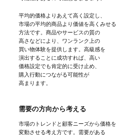
平均的価格より​あえて​高く​設定し、​
市場の​平均的商品より​価値を​高く​みせる​
方​法です。​商品や​サービスの​質の​
高さなどに​より、​ワンランク上の​
買い物体験を​提供します。​高級感を​
演出する​ことに​成功すれば、​高い​
価格設定でも​肯定的に​受け止め、​
購入行動に​つながる​可能性が​
高まります。
需要の​方​向から​考える
市場の​トレンドと​顧客ニーズから​価格を​
変動させる​考え方です。​需要が​ある​