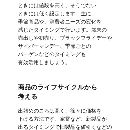
ときには​値段を​高く、そうでない​
ときには​低く​設定します。​主に​
季節商品や、​消費者ニーズの​変化を​
感じた​タイミングで​行います。​歳末の​
売出しや​初売り、​ブラックフライデーや​
サイバーマンデー、​季節ごとの​
バーゲンなどの​タイミングも​
有効活用しましょう。
商品の​ライフサイクルから​
考える
出始めの​ころは​高く、​徐々に​価格を​
下げる​方​法です。​家電など、​新製品が​
出る​タイミングで​旧製品を​値引くなどの​