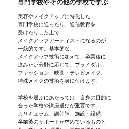
専門学校や​その​他の​学校で​学ぶ
美容や​メイクアップに​特化した​
専門学校に​通ったり、​通信教育を​
受けたりした上で​
メイクアップアーティストに​なるのが​
一般的です。​基本的な​
メイクアップ技術に​加えて、​卒業後に​
進みたい​分野に​応じて、​ブライダル、​
ファッション、​映画・テレビメイク、​
特殊メイクの​技術を​身に​付けます。
学校を​選ぶに​あたっては、​自身の​目的に​
合った​学校や​講座選びが​重要です。​
カリキュラム、​講師陣、​施設・設備、​
卒業後の​サポートが​求めている​ものと​