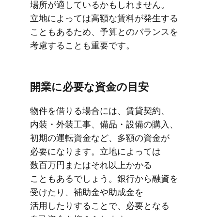
場所が​適しているかもしれません。​
立地に​よっては​高額な​賃料が​発生する​
こともある​ため、​予算との​バランスを​
考慮する​ことも​重要です。
開業に​必要な​資金の​目安
物件を​借りる​場合には、​賃貸契約、​
内装・外装工事、​備品・設備の​購入、​
初期の​運転資金など、​多額の​資金が​
必要に​なります。​立地に​よっては​
数百万円または​それ以上​かかる​
こともあるでしょう。​銀行から​融資を​
受けたり、​補助金や​助成金を​
活用したりする​ことで、​必要と​なる​