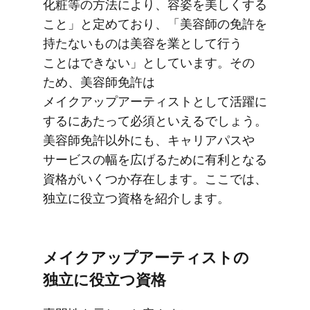
化粧等の​方​法に​より、​容姿を​美しく​する​
こと」と​定めており、​「美容師の​免許を​
持たない​ものは​美容を​業と​して​行う​
ことは​できない」と​しています。​その​
ため、​美容師免許は​
メイクアップアーティストと​して​活躍に​
するに​あたって​必須と​いえるでしょう。​
美容師免許以外にも、​キャリアパスや​
サービスの​幅を​広げる​ために​有利と​なる​
資格が​いくつか​存在します。​ここでは、​
独立に​役立つ資格を​紹介します。
メイクアップアーティストの​
独立に​役立つ資格