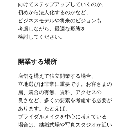
向けて​ステップアップしていくのか、​
初めから​法人化するのかなど、​
ビジネスモデルや​将来の​ビジョンも​
考慮しながら、​最適な​形態を​
検討してください。
開業する​場所
店舗を​構えて​独立開業する​場合、​
立地選びは​非常に​重要です。​お客さまの​
層、​競合の​有無、​賃料、​アクセスの​
良さなど、​多くの​要素を​考慮する​必要が​
あります。​たとえば、​
ブライダルメイクを​中心に​考えている​
場合は、​結婚​式場や​写真スタジオが​近い​