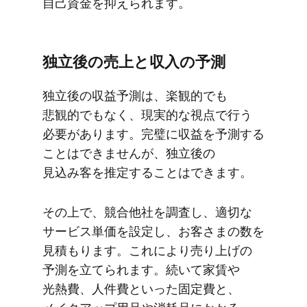
自己資金を​抑えられます。
独立後の​売上と​収入の​予測
独立後の​収益予測は、​楽観的でも​
悲観的でもなく、​現実的な​視点で​行う​
必要が​あります。​完璧に​収益を​予測する​
ことは​できませんが、​独立後の​
見込み客を​推定する​ことは​できます。
その上で、​競合他社を​調査し、​適切な​
サービス単価を​設定し、​お客さまの​数を​
見積もります。​これに​より​売り上げの​
予測を​立てられます。​続いて​家賃や​
光熱費、​人件費と​いった​固定費と、​