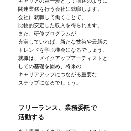
キャリアの​第一歩と​して​前述のように​
関連業務を​行う​会社に​就職します。​
会社に​就職して​働く​ことで、​
比較的安定した​収入を​得られます。​
また、​研修プログラムが​
充実していれば、​新たな​技術や​最新の​
トレンドを​学ぶ機会に​なるでしょう。​
就職は、​メイクアップアーティストと​
しての​基礎を​固め、​将来の​
キャリアアップに​つながる​重要な​
ステップに​なるでしょう。
フリーランス、​業務委託で​
活動する