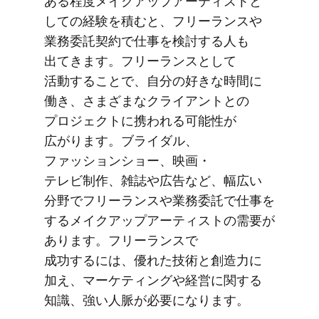
ある​程度メイクアップアーティストと​
しての​経験を​積むと、​フリーランスや​
業務委託契約で​仕事を​検討する​人も​
出てきます。​フリーランスと​して​
活動する​ことで、​自分の​好きな​時間に​
働き、​さまざまな​クライアントとの​
プロジェクトに​携われる​可能性が​
広がります。​ブライダル、​
ファッションショー、​映画・
テレビ制作、​雑誌や​広告など、​幅広い​
分野で​フリーランスや​業務委託で​仕事を​
する​メイクアップアーティストの​需要が​
あります。​フリーランスで​
成功するには、​優れた​技術と​創造力に​
加え、​マーケティングや​経営に​関する​
知識、​強い​人脈が​必要に​なります。