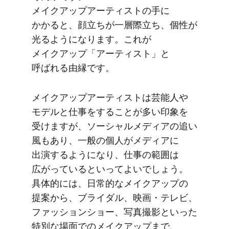
メイクアップアーティストの​手に​
かかると、​顔立ちが​一層際立ち、​個性が​
光るようになります。​これが​
メイクアップ「アーティスト」と​
呼ばれる​由縁です。
メイクアップアーティストは​芸能人や​
モデルと​仕事を​する​ことが​多い​印象を​
受けますが、​ソーシャルメディアの​追い​
風も​あり、​一般の​個人が​メディアに​
出演するようになり、​仕事の​範囲は​
広がっていると​いって​よいでしょう。​
具体的には、​日常的な​メイクアップの​
提案から、​ブライダル、​映画・テレビ、​
ファッションショー、​写真撮影と​いった​
特別な​場面での​メイクアップまで、​