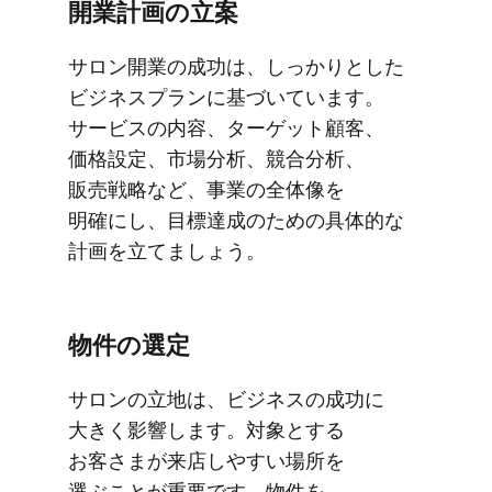
開業計画の​立案
サロン開業の​成功は、​しっかりと​した​
ビジネスプランに​基づいています。​
サービスの​内容、​ターゲット顧客、​
価格設定、​市場分析、​競合分析、​
販売戦略など、​事業の​全体​像を​
明確にし、​目標達成の​ための​具体的な​
計画を​立てましょう。
物件の​選定
サロンの​立地は、​ビジネスの​成功に​
大きく​影響します。​対象と​する​
お客さまが​来店しやすい​場所を​
選ぶことが​重要です。​物件を​