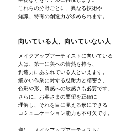
これらの​分野ごとに、​異なる​技術や​
知識、​特有の​創造力が​求められます。
向いている​人、​向いていない​人
メイクアップアーティストに​向いている​
人は、​第一に​美への​情熱を​持ち、​
創造力に​あふれている​人と​いえます。​
細かい​作業に​対する​忍耐力と​精密さ、​
色彩や形、​質感への​敏感さも​必要です。​
さらに、​お客さまの​要望を​正確に​
理解し、​それを​目に​見える​形に​できる​
コミュニケーション能力も​不可欠です。
逆に、​メイクアップアーティストに​