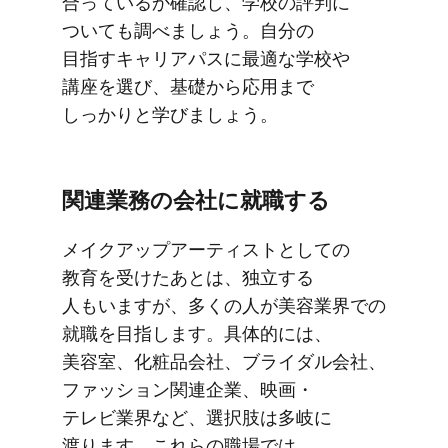
合っているか​確認し、​学校の​評判に​
ついても​調べましょう。​自分の​
目指すキャリアパスに​最適な​学校や​
講座を​選び、​基礎から​応用まで​
しっかりと​学びましょう。
関連業務の​会社に​就職する
メイクアップアーティストと​しての​
教育を​受けた​あとは、​独立する​
人もいますが、​多くの​人が​美容業界での​
就職を​目指します。​具体的には、​
美容室、​化粧品会社、​ブライダル会社、​
ファッション関連企業、​映画・
テレビ業界など、​選択肢は​多岐に​
渡ります。​これらの​職場では、​