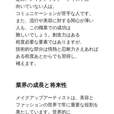
向いていない​人は、​
コミュニケーションが​苦手な​人です。​
また、​流行や​美容に​対する​関心が​薄い​
人も、​この​職業での​成功は​
難しいでしょう。​創造力は​ある​
程度必要な​要素では​ありますが、​
技術的な​部分は​情熱と​忍耐力さえ​あれば​
ある​程度あとから​でも​習得し、​
補えます。
業界の​成長と​将来性
メイクアップアーティストは、​美容と​
ファッションの​世界で​常に​重要な​役割を​
果たしています。​世界的に​