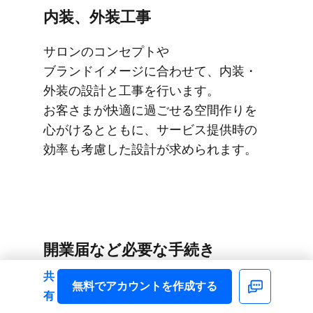
内装、​外装工事
サロンの​コンセプトや​
ブランドイメージに​合わせて、​内装・
外装の​設計と​工事を​行います。​
お客さまが​快適に​過ごせる​空間作りを​
心がけるとともに、​サービス提供時の​
効率も​考慮した​設計が​求められます。
開業届など​必要な​手続き
共
サロン開業に​あたっては、​保健所で​
無料で​アカウントを​作成する
Facebook
有
美容所と​して​登録し、​税務署に​開業届を​