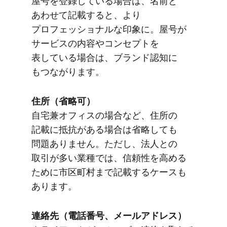
屋号を​登録している​場合は、​名前と​
あわせて​記載すると、​より​
プロフェッショナルな​印象に。​屋号が​
サービスの​内容や​コンセプトを​
表している​場合は、​ブランド認知に​
もつながります。
住所​（省略可）
自宅兼オフィスの​場合など、​住所の​
記載に​抵抗が​ある​場合は​省略しても​
問題ありません。​ただし、​法人との​
取引が​多い​業種では、​信頼性を​高める​
ために​市区町村まで​記載する​ケースも​
あります。
連絡先​（電話番号、​メールアドレス）