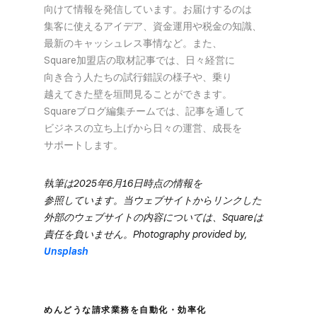
向けて​情報を​発信しています。​お届けするのは​
集客に​使える​アイデア、​資金運用や​税金の​知識、​
最新の​キャッシュレス事情など。​また、​
Square加盟店の​取材記事では、​日々​経営に​
向き合う​人たちの​試行錯誤の​様子や、​乗り​
越えてきた壁を​垣間見る​ことができます。​
Squareブログ編集チームでは、​記事を​通して​
ビジネスの​立ち上げから​日々の​運営、​成長を​
サポートします。
執筆は​2025年6月16日時点の​情報を​
参照しています。​当ウェブサイトから​リンクした​
外部の​ウェブサイトの​内容に​ついては、​Squareは​
責任を​負いません。​Photography provided by,
Unsplash
めんどうな​請求業務を​自動化・効率化