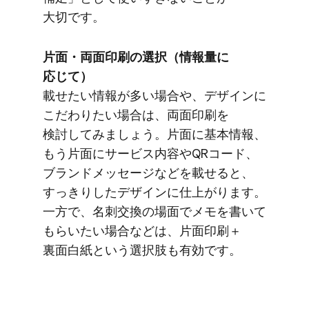
大切です。
片面・​両面印刷の​選択​（情報量に​
応じて）
載せたい​情報が​多い​場合や、​デザインに​
こだわりたい​場合は、​両面印刷を​
検討してみましょう。​片面に​基本情報、​
もう​片面に​サービス内容や​QRコード、​
ブランドメッセージなどを​載せると、​
すっきりした​デザインに​仕上がります。​
一方で、​名刺交換の​場面で​メモを​書いて​
もらいたい​場合などは、​片面印刷＋
裏面白紙と​いう​選択肢も​有効です。