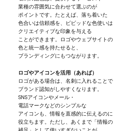
業種の​雰囲気に​合わせて​選ぶのが​
ポイントです。​たとえば、​落ち着いた​
色合いは​信頼感を、​ビビッドな色​使いは​
クリエイティブな​印象を​与える​
ことができます。​ロゴや​ウェブサイトの​
色と​統一感を​持たせると、​
ブランディングに​もつながります。
ロゴや​アイコンを​活用​（あれば）
ロゴが​ある​場合は、​名刺に​入れる​ことで​
ブランド認知が​しやすくなります。​
SNSアイコンや​メール・
電話マークなどの​シンプルな​
アイコンも、​情報を​直感的に​伝えるのに​
役立ちます。​ただし、​あくまで​「情報の​
補足」と​して​使いすぎない​ことが​