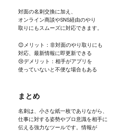
対面の​名刺交換に​加え、​
オンライン商談や​SNS経由の​やり​
取りにも​スムーズに​対応できます。
😊メリット：非​対面の​やり​取りにも​
対応、​最新情報に​即更新できる
😢デメリット：相手が​アプリを​
使っていないと​不便な​場合も​ある
まとめ
名刺は、​小さな​紙一枚で​ありながら、​
仕事に​対する​姿勢や​プロ意識を​相手に​
伝える​強力な​ツールです。​情報が​