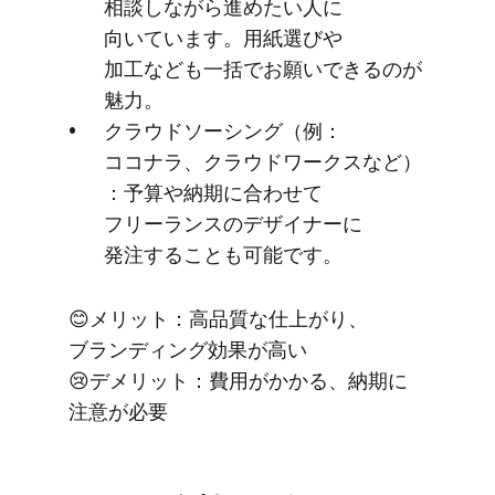
相談しながら​進めたい​人に​
向いています。​用紙選びや​
加工なども​一括で​お願い​できるのが​
魅力。
クラウドソーシング​（例：
ココナラ、​クラウドワークスなど）​
：予算や​納期に​合わせて​
フリーランスの​デザイナーに​
発注する​ことも​可能です。
😊メリット：高品質な​仕上がり、​
ブランディング効果が​高い
😢デメリット：費用が​かかる、​納期に​
注意が​必要