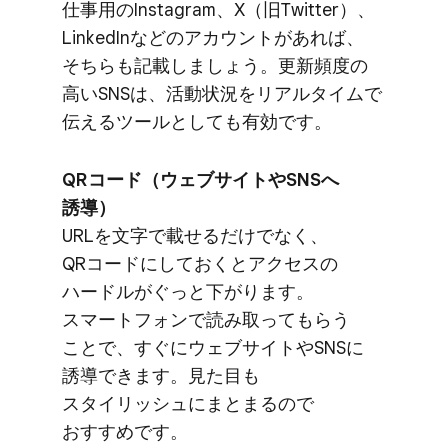
仕事用の​Instagram、​X（旧Twitter）、​
LinkedInなどの​アカウントが​あれば、​
そちらも​記載しましょう。​更新頻度の​
高い​SNSは、​活動状況を​リアルタイムで​
伝える​ツールと​しても​有効です。
QRコード​（ウェブサイトや​SNSへ​
誘導）
URLを​文字で​載せるだけでなく、​
QRコードに​しておくと​アクセスの​
ハードルが​ぐっと​下がります。​
スマートフォンで​読み取って​もらう​
ことで、​すぐに​ウェブサイトや​SNSに​
誘導できます。​見た​目も​
スタイリッシュに​まとまるので​
おすすめです。