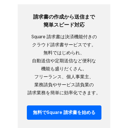
請求書の​作成から​送信まで​
簡単スピード対応
Square 請求書は​決済機能​付きの​
クラウド請求書サービスです。​
無料で​はじめられ、​
自動送信や定期送信など​便利な​
機能も​盛りだくさん。​
フリーランス、​個人事業主、​
業務請負や​サービス請負業の​
請求業務を​簡単に​効率化できます。
無料で​Square 請求書を​始める