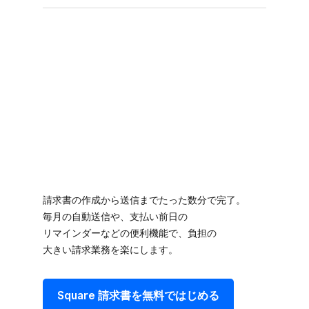
請求書の​作成から​送信まで​たった​数分で​完了。​
毎月の​自動送信や、​支払い​前日の​
リマインダーなどの​便利機能で、​負担の​
大きい請求業務を​楽にします。
Square 請求書を​無料で​はじめる