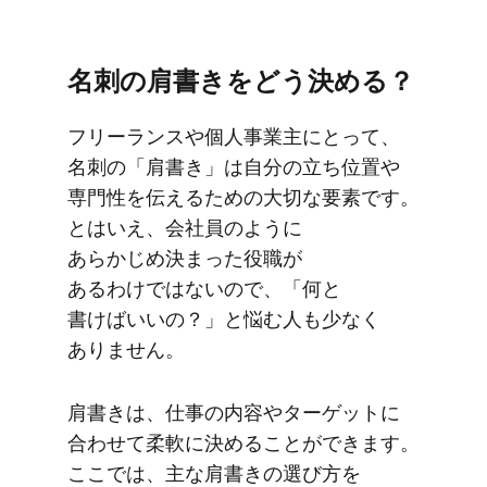
名刺の​肩書きを​どう​決める？
フリーランスや​個人事業主に​とって、​
名刺の​「肩書き」は​自分の​立ち位置や​
専門性を​伝える​ための​大切な​要素です。​
とは​いえ、​会社員のように​
あらかじめ決まった​役職が​
あるわけではないので、​「何と​
書けばいいの？」と​悩む​人も​少なく​
ありません。
肩​書きは、​仕事の​内容や​ターゲットに​
合わせて​柔軟に​決める​ことができます。​
ここでは、​主な​肩書きの​選び方を​