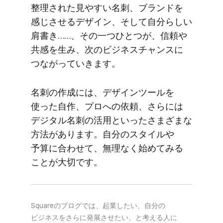
整理された​見やすい​名刺、​ブランドを​
感じさせる​デザイン、​そして​自分らしい​
肩書き……、​その​一つ​ひとつが、​信頼や​
共感を​生み、​次の​ビジネスチャンスに​
つながっていきます。
名刺の​作成には、​デザインツールを​
使った​自作、​プロへの​依頼、​さらには​
デジタル名刺の​活用と​いったさまざまな​
方​法が​あります。​自分の​スタイルや​
予算に​合わせて、​無理なく​始めてみる​
ことが​大切です。
Squareの​ブログでは、​起業したい、​自分の​
ビジネスを​さらに​発展させたい、と​考える​人に​