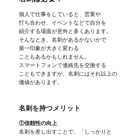
個人で​仕事を​していると、​営業や​
打ち合わせ、​イベントなどで​自分を​
紹介する​場面が​意外と​多く​あります。​
そんな​とき、​名刺が​あるかないかで​
第一印象が​大きく​変わる​
こともあるかもしれません。​
スマートフォンで​連絡先を​交換する​
ことも​できますが、​名刺には​それ以上の​
価値が​あります。
名刺を​持つメリット
①​信頼性の​向上
名刺を​差し出す​ことで、​「しっかりと​