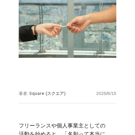
著者:
Square (スクエア)
2025/6/15
フリーランスや​個人事業主と​しての​
活動を​始めると、​「名刺って​本当に​