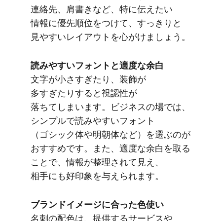
連絡先、​肩書きなど、​特に​伝えたい​
情報に​優先順位を​つけて、​すっきりと​
見やすい​レイアウトを​心がけましょう。
読みやすい​フォントと​適度な​余白
文字が​小さすぎたり、​装飾が​
多すぎたりすると​視認性が​
落ちてしまいます。​ビジネスの​場では、​
シンプルで​読みやすい​フォント​
（ゴシック体や​明朝体など）を​選ぶのが​
おすすめです。​また、​適度な​余白を​取る​
ことで、​情報が​整理されて​見え、​
相手にも​好印象を​与えられます。
ブランドイメージに​合った​色​使い
名刺の​配色は、​提供する​サービスや​