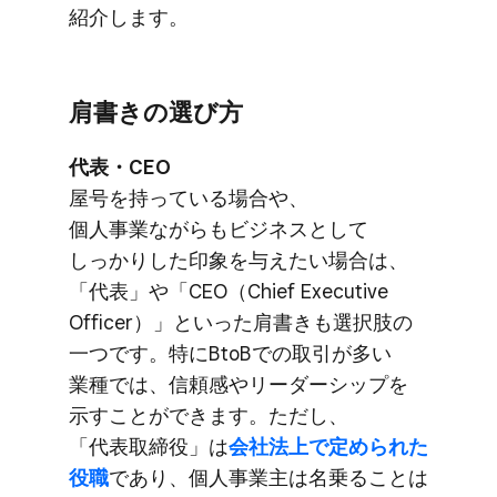
紹介します。
肩​書きの​選び方
代表・CEO
屋号を​持っている​場合や、​
個人事業ながらも​ビジネスと​して​
しっかりした​印象を​与えたい​場合は、​
「代表」や​「CEO​（Chief Executive
Officer）」と​いった​肩​書きも​選択肢の​
一つです。​特に​BtoBでの​取引が​多い​
業種では、​信頼感やリーダーシップを​
示すことができます。​ただし、​
「代表取締役」は
​会社法上で​定められた​
役職
であり、​個人事業主は​名乗る​ことは​