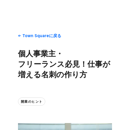
Town Squareに​戻る
個人事業主・
フリーランス必見！​仕事が​
増える​名刺の​作り方
開業の​ヒント