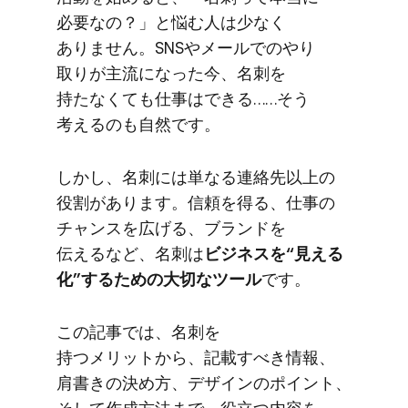
必要なの？」と​悩む人は​少なく​
ありません。​SNSや​メールでの​やり​
取りが​主流に​なった​今、​名刺を​
持たなくても​仕事は​できる……​そう​
考えるのも​自然です。
しかし、​名刺には​単なる​連絡先以上の​
役割が​あります。​信頼を​得る、​仕事の​
チャンスを​広げる、​ブランドを​
伝えるなど、​名刺は
​ビジネスを​“見える​
化”する​ための​大切な​ツール
です。
この​記事では、​名刺を​
持つメリットから、​記載すべき情報、​
肩書きの​決め方、​デザインの​ポイント、​