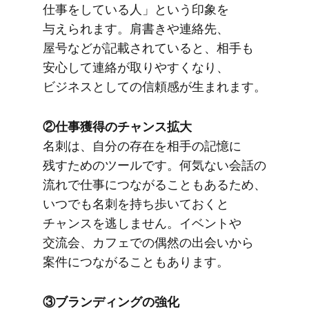
仕事を​している​人」と​いう​印象を​
与えられます。​肩書きや​連絡先、​
屋号などが​記載されていると、​相手も​
安心して​連絡が​取りやすくなり、​
ビジネスと​しての​信頼感が​生まれます。
②仕事獲得の​チャンス拡大
名刺は、​自分の​存在を​相手の​記憶に​
残すための​ツールです。​何気ない​会話の​
流れで​仕事に​つながることもある​ため、​
いつでも​名刺を​持ち歩いておくと​
チャンスを​逃しません。​イベントや​
交流会、​カフェでの​偶然の​出会いから​
案件に​つながることもあります。
③ブランディングの​強化