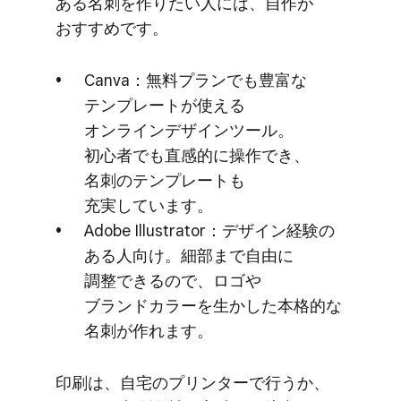
ある​名刺を​作りたい​人には、​自作が​
おすすめです。
Canva：無料プランでも​豊富な​
テンプレートが​使える​
オンラインデザインツール。​
初心者でも​直感的に​操作でき、​
名刺の​テンプレートも​
充実しています。
Adobe Illustrator：デザイン経験の​
ある​人向け。​細部まで​自由に​
調整できるので、​ロゴや​
ブランドカラーを​生かした本格的な​
名刺が​作れます。
印刷は、​自宅の​プリンターで​行うか、​