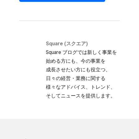
Square (スクエア)
Square ブログでは​新しく​事業を​
始める方にも、​今の​事業を​
成長させたい方にも​役立つ、​
日々の​経営・業務に​関する​
様々な​アドバイス、​トレンド、​
そして​ニュースを​提供します。