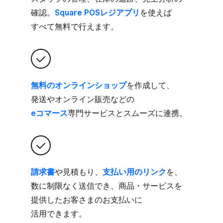
確認。
​Square POSレジアプリ
を​使えば​
すべて​無料で​行えます。
無料の​オンラインショップ
を​作成して、​
発送や​オンライン販売などの
eコマース
専門サービスと​スムーズに​連携。
請求書
や​見積もり、
​支払い用の​リンク
を、​
数に​制限なく​送信でき、​商品・サービスを​
提供した​お客さまの​お支払いに​
活用できます。