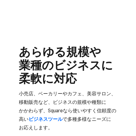
あらゆる​規模や​
業種の​ビジネスに​
柔軟に​対応
小売店、​ベーカリーや​カフェ、​美容サロン、​
移動販売など、​ビジネスの​規模や​種類に​
かかわらず、​Squareなら​使いやすく​信頼度の​
高い
​ビジネスツール
で​多種​多様な​ニーズに​
お応えします。