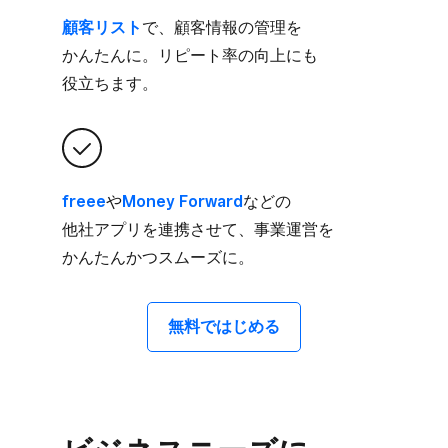
顧客リスト
で、​顧客情報の​管理を​
かんたんに。​リピート率の​向上にも​
役立ちます。
freee
や
​Money Forward
などの​
他社アプリを​連携させて、​事業運営を​
かんたんかつスムーズに。
無料で​はじめる