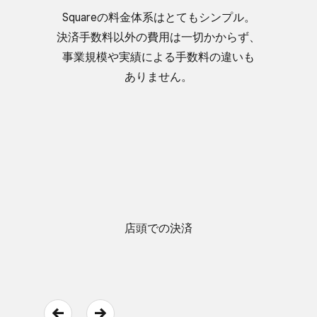
Squareの​料金体系は​とても​シンプル。​
決済手数料以外の​費用は​一切かからず、​
事業規模や​実績に​よる​手数料の​違いも​
ありません。
店頭での​決済