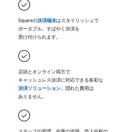
Squareの
​決済端末
は​スタイリッシュで​
ポータブル。​すばやく​決済を​
受け付けられます。
店頭と​オンライン両方で​
キャッシュレス決済に​対応できる​多彩な
決済ソリューション
。​隠れた​費用は​
ありません。
スタッフの​管理、​在庫の​追跡、​売上分析の​