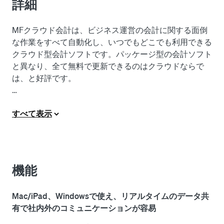
詳細
MFクラウド会計は、ビジネス運営の会計に関する面倒
な作業をすべて自動化し、いつでもどこでも利用できる
クラウド型会計ソフトです。パッケージ型の会計ソフト
と異なり、全て無料で更新できるのはクラウドならで
は、と好評です。

【万全のサポート体制で未経験者でも安心】

使い方ガイドや充実のサポートで、会計業務が初めての
すべて表示
方でも問題なくご利用いただけます。

【MFクラウドに詳しい税理士をご紹介】

税務や申告でお悩みの方には、MFクラウド会計・確定
機能
申告の使い方を熟知した税理士を無料でご紹介します。

Mac/iPad、Windowsで使え、リアルタイムのデータ共
【会計ソフトからの乗り換えも簡単・スムーズ】

有で社内外のコミュニケーションが容易
他社会計ソフトからの移行にも対応しています。ソフト
の乗り換えにも配慮しているので、移行ストレスを感じ