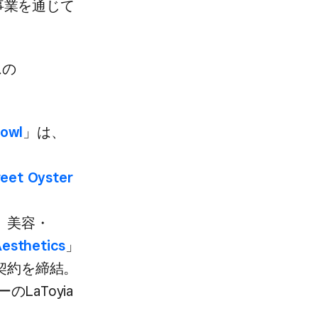
業を​通じて​
の​
bowl
」は、​
reet Oyster
​美容・​
esthetics
」
契約を​締結。​
​LaToyia