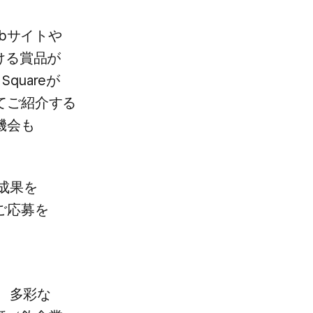
ebサイトや​
る​賞品が​
quareが​
​ご紹介する​
会も​
成果を​
ご応募を​
​多彩な​