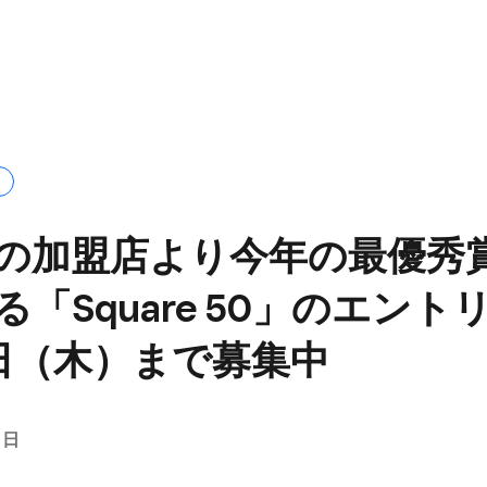
S
の​加盟店より​今年の​最優秀賞
​「Square 50」の​エント
日​（木）まで​募集中
8日