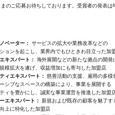
まの​ご応募​お待ちしております。​受賞者の​発表は​
ノベーター：
サービスの​拡大や​業務改革などの​
ションを​起こし、​業界内でも​ひときわ目立った​加
エキスパート：
海外展開などの​新たな​拠点の​開発に
​規模拡大を​遂げ、​収益増加にも​寄与した​加盟店
ティエキスパート：
慈善活動の​支援、​雇用の​多様化
シブな​スペースの​構築に​より、​事業を​展開する​
ティを​豊かにし、​誠実な​事業運営を​推進した​加盟
ーエキスパート：
新規および​既存の​顧客を​魅了する
向上に​特化した​加盟店