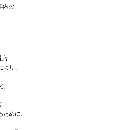
年内の​
盟店
​より、​
、​
店
​ために、​