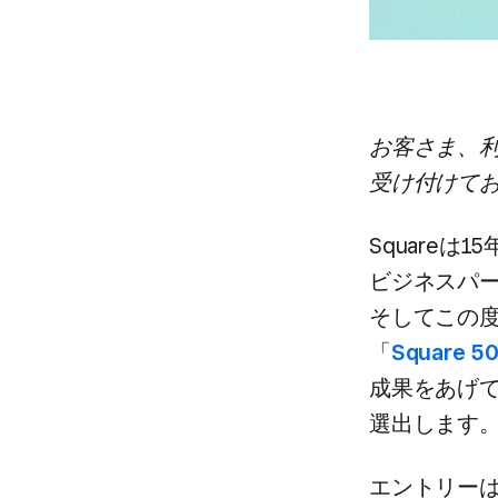
お客さま、​利
受け付けて
Squareは​
ビジネスパー
そして​この​
「
Square 5
成果を​あげて
選出します
エントリーは、