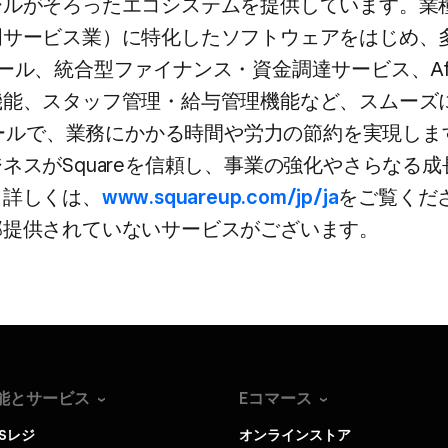
ルが​そろった​エコシステムを​提供しています。​業種
門サービス業）に​特化した​ソフトウェアを​はじめ、​
ル、​統合型ファイナンス・資金調達サービス、​Afte
​機能、​スタッフ管理・給与管理機能など、​スムーズに
​ツールで、​業務に​かかる​時間や​労力の​節約を​実現しま
ネスが​Squareを​信頼し、​事業の​強化やさらなる​成長
​詳しくは、
​www.squareup.com/jp/ja
を​ご覧くだ
部​提供されていない​サービスが​ございます。
能とサービス
Eコマース
OSレジ
オンラインストア