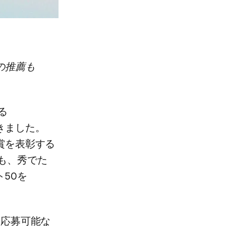
​推薦も​
​
きました。​
賞を​表彰する​
、​秀で​た​
50を​
​応募可能な​