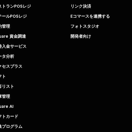
ストランPOSレジ
リンク決済
テールPOSレジ
Eコマースを連携する
約管理
フォトスタジオ
uare 資金調達
開発者向け
時入金サービス
ータ分析
クセスプラス
フト
客リスト
庫管理
uare AI
フトカード
典プログラム