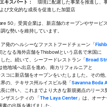
エキスパート：
環境に​配慮した​事業を​推進し、​事
よび​文化的な​成長を​促進した​加盟店
uare 50」​受賞企業は、​新店舗の​オープンや​サービス
好調な​勢いを​維持しています。
ア発の​ヘルシーな​ファストフードチェーン​「
Fish
初となる​海外店舗を​Thisbowlと​いう​店名で​米国に​
した。​続いて、​シーフードレストラン​「
Broad St
は​他地域へ​出店を​進め、​南カリフォルニアと​
スコに​新店舗を​オープンを​いたしました。​その他、
界の、​テキサス州ルイスビル発​「
Savanna Boda A
成長に​伴い、​これまで​より​大きな​新規拠点の​リース
ンザスシティの​ ​「
The Laya Center
」は、​オーナーの
​著書の​出版を​遂げました。