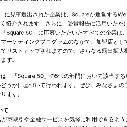
50」に​見事選出された​企業は、​Squareが​運営する​W
きく​紹介されます。​さらに、​受賞報告に​活用いただけ
Square 50」に​応募いただいた​すべての​企業は、​S
​マーケティングプログラムの​なかで、​加盟店と​して
して​リストアップされますので、​さらなる​露出拡大機
します。
、​「Square 50」の​5つの​部門に​おいて​該当する​
どうかに​基づいて​行われます。​ぜひ、​みなさまの​
おります。
ついて
​誰もが​商取引や​金融サービスを​気軽に​利用できるよう、