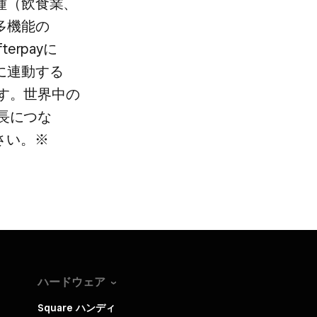
​（飲食業、​
多機能の​
rpayに​
​連動する​
す。​世界中の​
に​つな​
さい。​※
ハードウェア
Square ハンディ