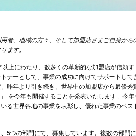
用者、​地域の​方々、​そして​加盟店さまご自身からの
おります。
15年以上に​わたり、​数多くの​革新的な​加盟店が​信頼する
トナーと​して、​事業の​成功に​向けて​サポートして
度、​昨年より​引き​続き、​世界中の​加盟店から​最優秀
0
」 を​今年も​開催する​ことを​発表いたします。​今年も
いる​世界各地の​事業を​表彰し、​優れた​事業の​ベスト
。
​5つの​部門にて、​募集しています。​複数の​部門に