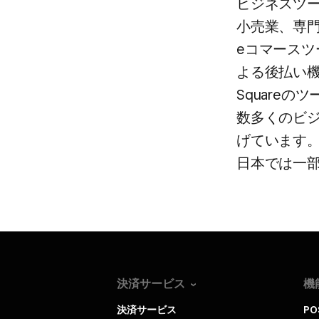
ビジネスツー
小売業、​専
eコマースツー
よる​後​払い
Squareの
数多くの​ビジ
げています。
日本では​一
決済サービス
機
決済サービス
P