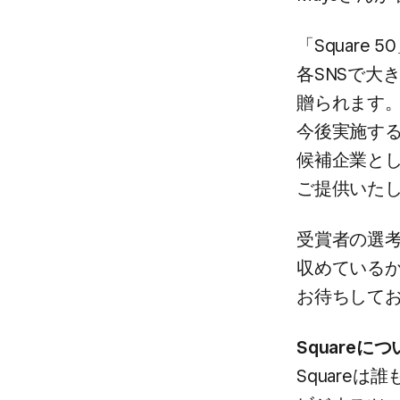
「Square 
各SNSで​大
贈られます。​「
今後実施する
候補企業と​
ご提供いた
受賞者の​選考は
収めているか​
お待ちして
Squareに​
Squareは