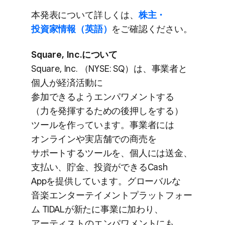
本発​表に​ついて​詳しくは、
​株主・
投資家情報​（英語）
を​ご確認ください。
Square, Inc.に​ついて
Square, Inc. ​（NYSE: SQ）は、​事業者と​
個人が​経済活動に​
参加できるようエンパワメントする​
（力を​発揮する​ための​後押しを​する）​
ツールを​作っています。​事業者には​
オンラインや​実店舗での​商売を​
サポートする​ツールを、​個人には​送金、​
支払い、​貯金、​投資が​できる​Cash
Appを​提供しています。​グローバルな​
音楽エンターテイメントプラットフォー
ム TIDALが​新たに​事業に​加わり、​
アーティストの​エンパワメントにも​