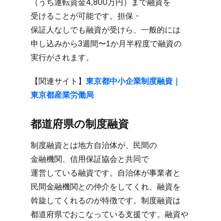
（うち運転資金4,800万円）まで​融資を​
受ける​ことが​可能です。​担保・
保証人なしでも​融資が​受けら、​一般的には​
申し込みから​3週間〜1か​月半程度で​融資の​
実行が​されます。
【関連サイト】
東京都中​小企業制度融資｜
東京都産業労働局
都道府県の​制度融資
制度融資とは​地方​自治体が、​民間の​
金融機関、​信用保証協会と​共同で​
運営している​融資です。​自治体が​事業者と​
民間金融機関との​仲介を​してくれ、​融資を​
斡旋してくれるのが​特徴です。​制度融資は​
都道府県で​おこなっている​支援です。​融資や​