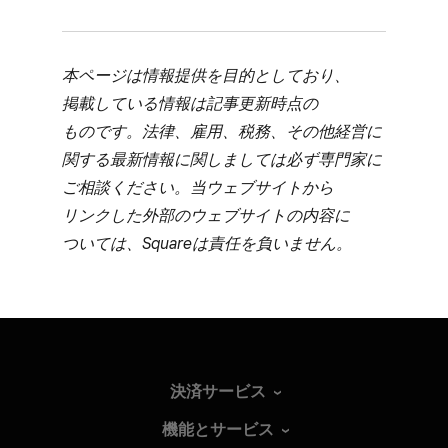
本ページは​情報提供を​目的と​しており、​
掲載している​情報は​記事更新時点の​
ものです。​法律、​雇用、​税務、​その​他経営に​
関する​最新情報に​関しましては​必ず専門家に​
ご相談ください。​当ウェブサイトから​
リンクした​外部の​ウェブサイトの​内容に​
ついては、​Squareは​責任を​負いません。
決済サービス
機能とサービス