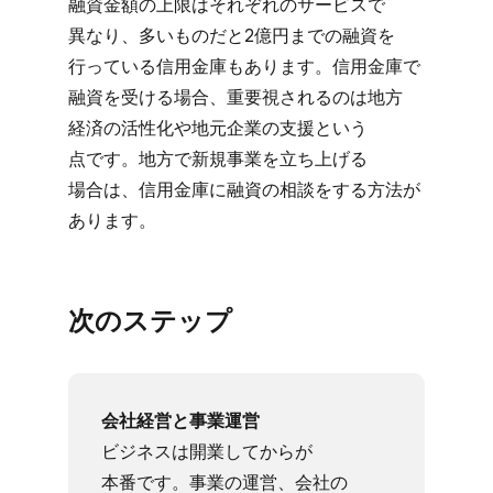
融資金額の​上限は​それぞれの​サービスで​
異なり、​多い​ものだと​2億円までの​融資を​
行っている​信用金庫も​あります。​信用金庫で​
融資を​受ける​場合、​重要視されるのは​地方​
経済の​活性化や​地元企業の​支援と​いう​
点です。​地方で​新規事業を​立ち上げる​
場合は、​信用金庫に​融資の​相談を​する​方​法が​
あります。
次の​ステップ
会社経営と​事業運営
ビジネスは​開業してからが​
本番です。​事業の​運営、​会社の​