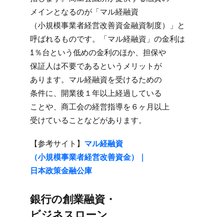
メインと​なるのが​「マル経融資​
（小規模事業者経営改善資金融資制度）」と​
呼ばれる​ものです。​「マル経融資」の​金利は​
1％台と​いう​低めの​金利の​ほか、​担保や​
保証人は​不要であると​いう​メリットが​
あります。​マル経融資を​受ける​ための​
条件に、​開業後​１年以上​経過している​
ことや、​商工会の​経営指導を​６ヶ月以上​
受けている​ことなどが​あります。
【参考サイト】
マル経融資​
（小規模事業者経営改善資金）​｜
日本政策金融公庫
銀行の​創業融資・
ビジネスローン