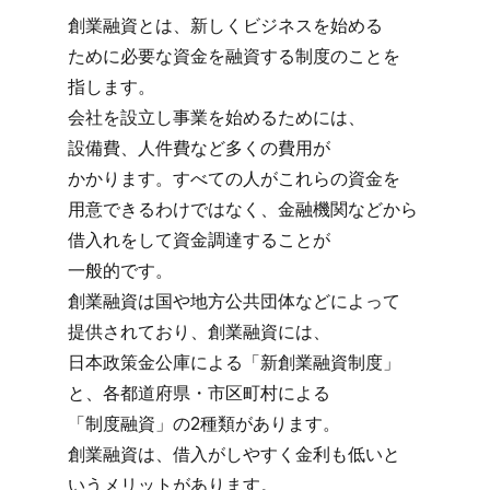
創業融資とは、​新しく​ビジネスを​始める​
ために​必要な​資金を​融資する​制度の​ことを​
指します。
会社を​設立し事業を​始める​ためには、​
設備費、​人件費など​多くの​費用が​
かかります。​すべての​人が​これらの​資金を​
用意できるわけではなく、​金融機関などから​
借入れを​して​資金調達する​ことが​
一般的です。
創業融資は​国や​地方​公共団体などに​よって​
提供されており、​創業融資には、​
日本政策金公庫に​よる​「新創業融資制度」
と、​各都道府県・市区町村に​よる​
「制度融資」の​2種類が​あります。
創業融資は、​借入が​しやすく​金利も​低いと​
いう​メリットが​あります。