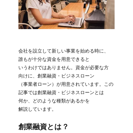
会社を​設立して​新しい​事業を​始める​時に、​
誰もが​十分な​資金を​用意できると​
いうわけでは​ありません。​資金が​必要な方​
向けに、​創業融資・ビジネスローン​
（事業者ローン）が​用意されています。​この​
記事では​創業融資・ビジネスローンとは​
何か、​どのような​種類が​あるかを​
解説しています。
創業融資とは？