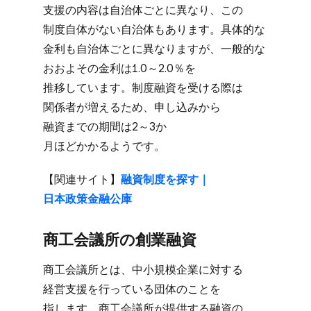
支援の​内容は​自治体​ごとに​異なり、​この​
制度自体が​ない​自治体も​あります。​具体的な​
金利も​自治体​ごとに​異なりますが、​一般的な​
おおよ​その​金利は​1.0～2.0％を​
推移しています。​制度融資を​受ける​際は​
関係者が​増える​ため、​申し込みから​
融資までの​期間は​2～3か​
月ほどかかるようです。
【関連サイト】
融資制度を​探す｜
日本政策金融公庫
商工会議所の​創業融資
商工会議所とは、​中小規模企業に​対する​
経営支援を​行っている​団体の​ことを​
指します。​商工会議所が​提供する​融資の​