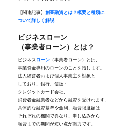
【関連記事】
創業融資とは？​概要と​種類に​
ついて​詳しく​解説
ビジネスローン​
（事業者ローン）とは？
ビジネス
ローン
​（事業者ローン）とは、​
事業資金専用の​ローンの​ことを​指します。​
法人経営者および​個人事業主を​対象と​
しており、​銀行、​信販・
クレジットカード会社、​
消費者金融業者などから​融資を​受けれます。​
具体的な​融資基準や​金利、​融資限度額は​
それぞれの​機関で​異なり、​申し込みから​
融資までの​期間が​短い点が​魅力です。​