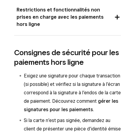
Les paiements hors ligne peuvent être traités
Restrictions et fonctionnalités non
sur les applications Solution PDV Square, le
prises en charge avec les paiements
hors ligne
matériel Square et les appareils mobiles pris en
charge.
Commandes et livraisons hors ligne
:
Vous pouvez traiter les paiements hors ligne à
Consignes de sécurité pour les
partir des applications Solution PDV Square
selon le type d’interruption, les nouvelles
paiements hors ligne
suivantes :
commandes en ligne reçues au moyen de
votre site de vente en ligne Square ou des
Exigez une signature pour chaque transaction
Application Solution PDV Square en mode
plateformes de commande ne s’afficheront
(si possible) et vérifiez si la signature à l’écran
Service complet, Service rapide, Bar,
pas dans votre système de point de vente.
correspond à la signature à l’endos de la carte
Détaillant, Réservations ou Standard.
de paiement. Découvrez comment
gérer les
Découvrez comment
utiliser les modes
Une fois l’interruption réglée, les
signatures pour les paiements
.
avec Solution PDV Square
.
commandes reçues s’afficheront sur votre
appareil Square.
Si la carte n’est pas signée, demandez au
Application Solution PDV Square pour
client de présenter une pièce d’identité émise
restaurants
Les commandes passées lorsque l’appareil