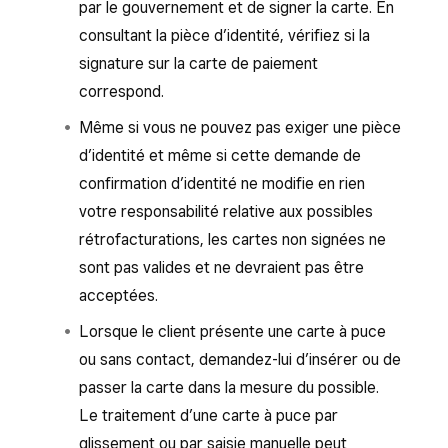
par le gouvernement et de signer la carte. En
était hors ligne apparaîtront sur le Tableau
Application PDV Rendez-vous Square
consultant la pièce d’identité, vérifiez si la
de bord Square et seront traitées
Application Solution PDV Square pour
signature sur la carte de paiement
automatiquement au retour de la connexion.
détaillants
correspond.
Les paiements hors ligne
ne sont pas
Vous pouvez traiter les paiements hors ligne à
Même si vous ne pouvez pas exiger une pièce
disponibles ou pris en charge avec ce qui suit :
partir du matériel Square suivant :
d’identité et même si cette demande de
Matériel Square
:
confirmation d’identité ne modifie en rien
Square Register
Square Reader (1re génération, v1 et
votre responsabilité relative aux possibles
Square Terminal
v2)
rétrofacturations, les cartes non signées ne
sont pas valides et ne devraient pas être
Square Handheld
Bornes de commandes Square utilisant
acceptées.
l’application Square Kiosk
Square Stand (2e génération)
Lorsque le client présente une carte à puce
Square Terminal connecté (API
Square Reader (2e génération)
ou sans contact, demandez-lui d’insérer ou de
Terminal) en tant qu’écran du client et
Square Reader (1re génération, v3)
passer la carte dans la mesure du possible.
terminal de paiement. Découvrez
Square Reader pour bandes magnétiques,
Le traitement d’une carte à puce par
comment
connecter le Square
si celui-ci ou le Square Stand sont
glissement ou par saisie manuelle peut