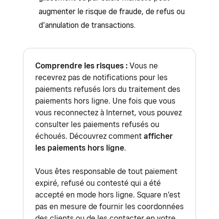
Terminal à Solution PDV Square
.
connectés à l’appareil
augmenter le risque de fraude, de refus ou
: Découvrez comment
identifier votre
d’annulation de transactions.
Square Stand (1re génération)
matériel Square
.
Découvrez comment
identifier votre matériel
Types de paiement
:
Square
.
les cartes de débit Interac. Les
Comprendre les risques :
Vous ne
recevrez pas de notifications pour les
applications de point de vente Square
paiements refusés lors du traitement des
vous aviseront que les transactions
paiements hors ligne. Une fois que vous
Interac ne peuvent pas être traitées
vous reconnectez à Internet, vous pouvez
hors ligne. L’acheteur sera invité à
consulter les paiements refusés ou
essayer une autre carte.
échoués. Découvrez comment
afficher
les paiements hors ligne
.
Afterpay
Cartes cadeaux Square
Vous êtes responsable de tout paiement
expiré, refusé ou contesté qui a été
Paiement rapide sur iPhone
accepté en mode hors ligne. Square n’est
Tap to Pay on Android
pas en mesure de fournir les coordonnées
des clients ou de les contacter en votre