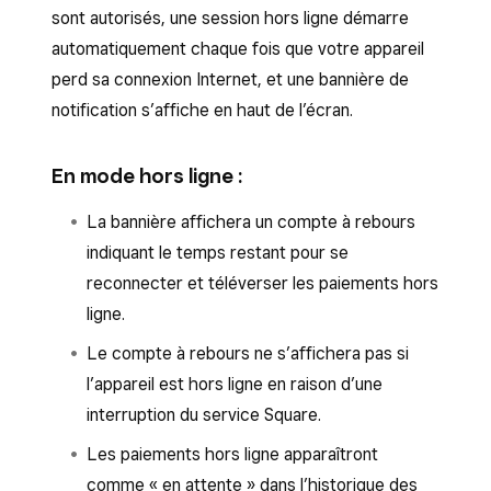
espèces uniquement
hors ligne en raison d’une panne Internet :
appareil passe automatiquement hors ligne.
sont autorisés, une session hors ligne démarre
espèces et par carte hors ligne
Définissez le montant maximal autorisé par
automatiquement chaque fois que votre appareil
Ouvrez l’application Solution PDV Square.
Pour confirmer si votre appareil est hors ligne
Accepter des paiements en
transaction pour les paiements hors ligne.
perd sa connexion Internet, et une bannière de
en raison d’une interruption du service Square :
espèces uniquement
Touchez
≡ Plus
>
Paramètres
>
notification s’affiche en haut de l’écran.
Cliquez sur
Enregistrer
.
Matériel
>
Réseau
.
Définissez le montant maximal autorisé par
Accédez à
issquareup.com
.
transaction pour les paiements hors ligne.
En mode hors ligne :
Pour confirmer si votre appareil mobile est hors
Sélectionnez votre pays.
Touchez la flèche de retour pour
ligne en raison d’une panne Internet, ouvrez
Sous
État du système
, vérifiez si un
X
se
La bannière affichera un compte à rebours
enregistrer.
l’application
Paramètres
, et accédez à
Wi-Fi
trouve à côté de
Acceptation de
indiquant le temps restant pour se
ou
Réseau et Internet
.
paiement
.
reconnecter et téléverser les paiements hors
ligne.
Vous pouvez configurer les notifications
Le compte à rebours ne s’affichera pas si
d’interruption des services Square pour être
l’appareil est hors ligne en raison d’une
averti en cas de non disponibilité des services
interruption du service Square.
Square. Découvrez comment
configurer les
notifications par courriel pour votre compte
Les paiements hors ligne apparaîtront
et pour les interruptions des services
comme « en attente » dans l’historique des