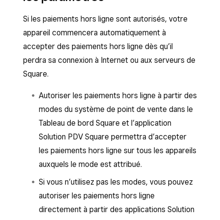
appareil mobile Android. Vous pouvez
recommencer à accepter des paiements hors
Si les paiements hors ligne sont autorisés, votre
ligne après vous être reconnecté toutes les
appareil commencera automatiquement à
24 heures.
accepter des paiements hors ligne dès qu’il
perdra sa connexion à Internet ou aux serveurs de
Vous devez téléverser vos paiements hors ligne
Square.
dans les 72 heures suivant le début de votre
session hors ligne. Cependant, il est fortement
Autoriser les paiements hors ligne à partir des
recommandé de téléverser vos paiements hors
modes du système de point de vente dans le
ligne dans un délai de 24 heures pour réduire le
Tableau de bord Square et l’application
risque de rétrofacturations ou de refus de
Solution PDV Square permettra d’accepter
carte.
les paiements hors ligne sur tous les appareils
auxquels le mode est attribué.
Si vous n’utilisez pas les modes, vous pouvez
autoriser les paiements hors ligne
directement à partir des applications Solution