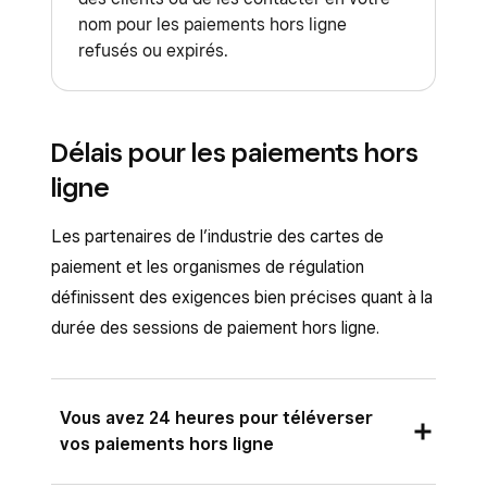
Cartes saisies manuellement
nom pour les paiements hors ligne
Applications Square
:
refusés ou expirés.
Application Factures Square
Application Solution PDV Square en
mode Services
Délais pour les paiements hors
ligne
Application Square Kiosk
Fidélisation Square
: vous devrez
Les partenaires de l’industrie des cartes de
associer et cumuler manuellement les
paiement et les organismes de régulation
points gagnés par les clients lors de
définissent des exigences bien précises quant à la
paiements hors ligne une fois votre
durée des sessions de paiement hors ligne.
connexion à Internet rétablie et les
paiements téléversés.
Rapports
: les rapports de fin de journée.
Vous avez 24 heures pour téléverser
Découvrez comment
configurer et
vos paiements hors ligne
exécuter le rapport de fin de journée de