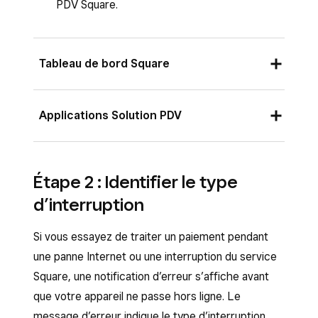
PDV Square.
Tableau de bord Square
Connectez-vous au Tableau de bord Square
Applications Solution PDV
et accédez à
Paramètres
>
Gestion des
appareils
>
Modes
.
À partir de l’application Solution PDV Square, en
Sélectionnez un mode existant dans la liste
Étape 2 : Identifier le type
mode Service complet, Service rapide, Bar,
et, dans les paramètres, cliquez sur
Gérer
.
d’interruption
Vente au détail, Réservations ou Standard, ou à
Si vous n’avez pas encore défini de mode,
partir des applications Solution PDV Square pour
découvrez comment
créer et attribuer
Si vous essayez de traiter un paiement pendant
restaurants, Solution PDV Square pour
des modes
.
une panne Internet ou une interruption du service
détaillants ou Solution PDV Rendez-vous
Square, une notification d’erreur s’affiche avant
Dans les paramètres de
Caisse
,
Square :
que votre appareil ne passe hors ligne. Le
sélectionnez
Paiements hors ligne
, puis
Ouvrez l’application et touchez
≡ Plus
>
message d’erreur indique le type d’interruption