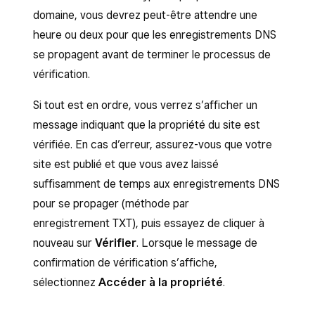
sur la
balise HTML
pour ouvrir le volet.
domaine, vous devrez peut-être attendre une
ligne Square
si Square héberge votre domaine
Copiez le code fourni par Google.
heure ou deux pour que les enregistrements DNS
et que vous souhaitez ajouter un
se propagent avant de terminer le processus de
enregistrement TXT. Si votre domaine est
Connectez-vous au
Tableau de bord
vérification.
hébergé par un tiers et que vous ne savez pas
Square
, puis cliquez sur
Canaux de
comment ajouter un enregistrement TXT,
vente
>
Vente en ligne
>
Paramètres
>
Si tout est en ordre, vous verrez s’afficher un
contactez votre hôte de domaine pour obtenir
Outils de suivi
.
message indiquant que la propriété du site est
de l’aide.
Collez la balise HTML dans la section d’en-
vérifiée. En cas d’erreur, assurez-vous que votre
tête de votre site.
site est publié et que vous avez laissé
suffisamment de temps aux enregistrements DNS
Publiez
votre site Web à partir de l’éditeur
pour se propager (méthode par
de site.
enregistrement TXT), puis essayez de cliquer à
nouveau sur
Vérifier
. Lorsque le message de
confirmation de vérification s’affiche,
sélectionnez
Accéder à la propriété
.