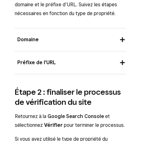
domaine et le préfixe d’URL. Suivez les étapes
nécessaires en fonction du type de propriété.
Domaine
Utilisez ce type de propriété si vous êtes
Préfixe de l’URL
propriétaire de votre nom de domaine
personnalisé. Cette option couvre toutes les
Utilisez ce type de propriété si votre site Web
variantes de votre domaine, y compris les sous-
est publié dans un sous-domaine gratuit. Google
Étape 2 : finaliser le processus
domaines.
propose plusieurs méthodes pour vérifier la
de vérification du site
Pour vérifier la propriété d’un domaine, vous
propriété d’un préfixe d’URL, mais la méthode
devrez créer un enregistrement TXT pour le
de la balise HTML est la plus simple.
Retournez à la
Google Search Console
et
domaine en utilisant la valeur fournie par Google.
sélectionnez
Vérifier
pour terminer le processus.
Dans Search Console de Google, sous
Découvrez comment
gérer les
« Autres modes de vérification », cliquez
Si vous avez utilisé le type de propriété du
enregistrements des domaines Vente en