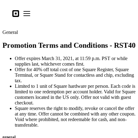
Tipos de negocio
Square
Open menu
Productos
General
Hardware
Promotion Terms and Conditions - RST40
Precios
Lo último
Offer expires March 31, 2021, at 11:59 p.m. PST or while
supplies last, whichever comes first.
Offer for 40% off total cost of one Square Register, Square
Iniciar sesión
Terminal, or Square Stand for contactless and chip, excluding
tax.
Atención al Cliente
Limited to 1 unit of Square hardware per person. Each code is
limited to one redemption per account holder. Valid for Square
Search
customers located in the US only. Offer not valid with guest
Proceso de pago
checkout.
Square reserves the right to modify, revoke or cancel the offer
at any time. Offer cannot be combined with any other coupon.
Tipos de negocio
Void where prohibited, not redeemable for cash, and non-
Alimentos y bebidas
transferable.
Tienda
general