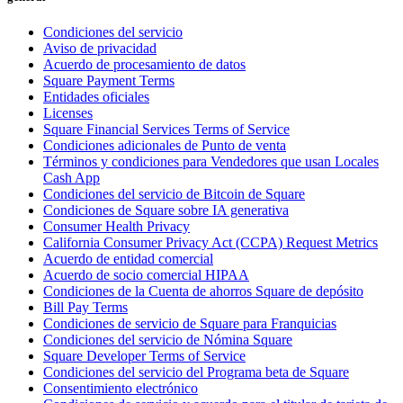
Belleza
Condiciones del servicio
Servicios
Aviso de privacidad
Acuerdo de procesamiento de datos
Square Payment Terms
Todos los tipos de negocio
Entidades oficiales
Licenses
Productos
Square Financial Services Terms of Service
Condiciones adicionales de Punto de venta
Hardware
Términos y condiciones para Vendedores que usan Locales
Cash App
Pagos
Condiciones del servicio de Bitcoin de Square
Condiciones de Square sobre IA generativa
Clientes
Consumer Health Privacy
California Consumer Privacy Act (CCPA) Request Metrics
Personal
Acuerdo de entidad comercial
Acuerdo de socio comercial HIPAA
Banca
Condiciones de la Cuenta de ahorros Square de depósito
Bill Pay Terms
Desarrollador
Condiciones de servicio de Square para Franquicias
Condiciones del servicio de Nómina Square
Todos los productos
Square Developer Terms of Service
Condiciones del servicio del Programa beta de Square
Lo último
Consentimiento electrónico