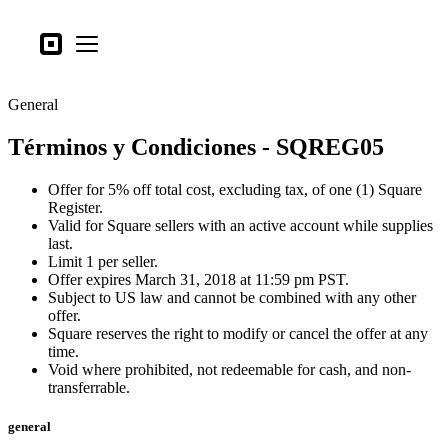
Tipos de negocio
Square
Open menu
Productos
General
Hardware
Términos y Condiciones - SQREG05
Precios
Lo último
Offer for 5% off total cost, excluding tax, of one (1) Square
Register.
Valid for Square sellers with an active account while supplies
Iniciar sesión
last.
Limit 1 per seller.
Atención al Cliente
Offer expires March 31, 2018 at 11:59 pm PST.
Subject to US law and cannot be combined with any other
Search
offer.
Proceso de pago
Square reserves the right to modify or cancel the offer at any
time.
Void where prohibited, not redeemable for cash, and non-
Tipos de negocio
transferrable.
Alimentos y bebidas
general
Tienda