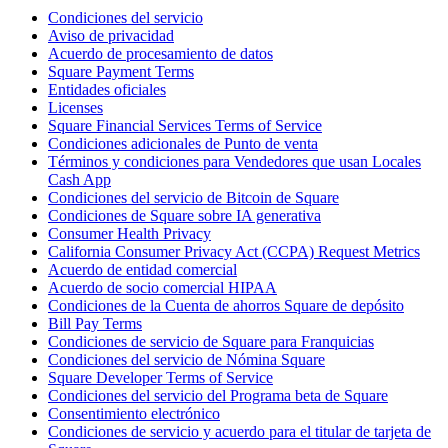
Belleza
Condiciones del servicio
Aviso de privacidad
Servicios
Acuerdo de procesamiento de datos
Square Payment Terms
Entidades oficiales
Todos los tipos de negocio
Licenses
Square Financial Services Terms of Service
Productos
Condiciones adicionales de Punto de venta
Términos y condiciones para Vendedores que usan Locales
Hardware
Cash App
Condiciones del servicio de Bitcoin de Square
Pagos
Condiciones de Square sobre IA generativa
Consumer Health Privacy
Clientes
California Consumer Privacy Act (CCPA) Request Metrics
Acuerdo de entidad comercial
Personal
Acuerdo de socio comercial HIPAA
Condiciones de la Cuenta de ahorros Square de depósito
Banca
Bill Pay Terms
Condiciones de servicio de Square para Franquicias
Desarrollador
Condiciones del servicio de Nómina Square
Square Developer Terms of Service
Todos los productos
Condiciones del servicio del Programa beta de Square
Consentimiento electrónico
Lo último
Condiciones de servicio y acuerdo para el titular de tarjeta de