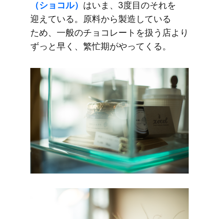
（ショコル）
は​いま、​3度目の​それを​
迎えている。​原料から​製造している​
ため、​一般の​チョコレートを​扱う​店より​
ずっと​早く、​繁忙期が​やってくる。