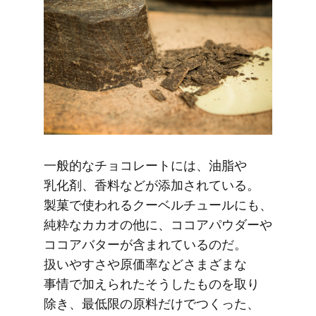
一般的な​チョコレートには、​油脂や​
乳化剤、​香料などが​添加されている。​
製菓で​使われる​クーベルチュールにも、​
純粋な​カカオの​他に、​ココアパウダーや​
ココアバターが​含まれているのだ。​
扱いやすさや​原価率などさまざまな​
事情で​加えられた​そうした​ものを​取り​
除き、​最低限の​原料だけで​つくった、​