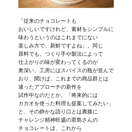
「従来の​チョコレートも​
おいしいですけれど、​素材を​シンプルに​
味わうと​いうのは​これまでに​ない​
楽しみ方で、​新鮮ですよね」。​同じ​
原料でも、​つくり手や​製法に​よって​
仕上がりの​味が​変わってくるのが​
奥深い。​工房には​スパイスの​瓶が​並んで​
おり、​聞けば、​これまでの​商品群とは​
違った​アプローチの​新作を​
試作中なのだとか。​「将来的には​
カカオを​使った​料理も​提案してみたい」
と、​その​静かな​語り口とは​裏腹に​
チャレンジ精神旺盛の​君島さんの​
チョコレートは、​これから​