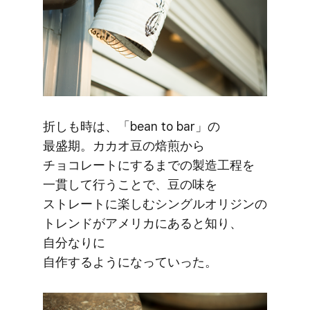
折しも​時は、​「bean to bar」の​
最盛期。​カカオ豆の​焙煎から​
チョコレートに​するまでの​製造工程を​
一貫して​行う​ことで、​豆の​味を​
ストレートに​楽しむシングルオリジンの​
トレンドが​アメリカに​あると​知り、​
自分なりに​
自作するようになっていった。