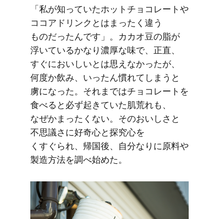
「私が​知っていた​ホットチョコレートや​
ココアドリンクとは​まったく​違う​
ものだったんです」。​カカオ豆の​脂が​
浮いている​かなり​濃厚な​味で、​正直、​
すぐに​おいしいとは​思えなかったが、​
何度か​飲み、​いったん​慣れてしまうと​
虜に​なった。​それまでは​チョコレートを​
食べると​必ず​起きていた​肌荒れも、​
なぜか​まったくない。​その​おいしさと​
不思議さに​好奇心と​探究心を​
くすぐられ、​帰国後、​自分なりに​原料や​
製造方​法を​調べ始めた。