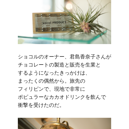
ショコルの​オーナー、​君島香奈子さんが​
チョコレートの​製造と​販売を​生業と​
するようになった​きっかけは、​
まったくの​偶然から。​旅先の​
フィリピンで、​現地で​非常に​
ポピュラーな​カカオドリンクを​飲んで​
衝撃を​受けたのだ。