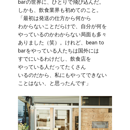
barの​世界に、​ひとりで​飛び込んだ。​
しかも、​飲食業界も​初めての​こと。​
​「最初は​発送の​仕方から​何から​
わからない​ことだらけで、​自分が​何を​
やっているのかわからない​局面も​多々​
ありました​（笑）。​けれど、​bean to
barを​やっている​人たちは​国外には​
すでに​いるわけだし、​飲食店を​
やっている​人だって​たくさん​
いるのだから、​私にも​やって​できない​
ことは​ない、と​思ったんです」