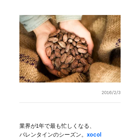
2016/2/3
業界が​1年で​最も​忙しくなる、​
バレンタインの​シーズン。
​xocol​