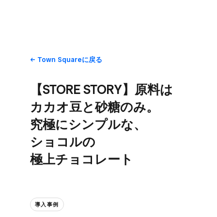
Town Squareに​戻る
【STORE STORY】原料は​
カカオ豆と​砂糖のみ。​
究極に​シンプルな、​
ショコルの​
極上チョコレート
導入事例