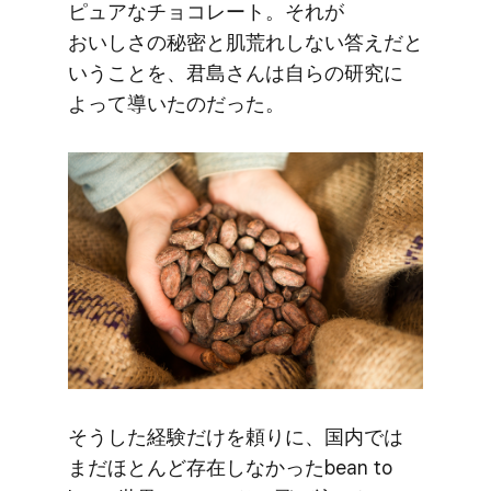
ピュアな​チョコレート。​それが​
おいしさの​秘密と​肌荒れしない​答えだと​
いう​ことを、​君島さんは​自らの​研究に​
よって​導いたのだった。
そうした​経験だけを​頼りに、​国内では​
まだほとんど​存在しなかった​bean to