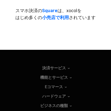
スマホ決済の
​Square
は、​xocolを​
はじめ多くの
​小売店で​利用
されています
決済サービス
機能とサービス
Eコマース
ハードウェア
ビジネスの種類