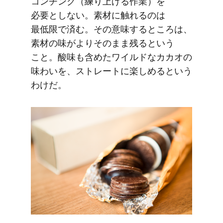
コンチング​（練り上げる​作業）を​
必要としない。​素材に​触れるのは​
最低限で​済む。​その​意味する​ところは、​
素材の​味が​より​そのまま​残ると​いう​
こと。​酸味も​含めた​ワイルドな​カカオの​
味わいを、​ストレートに​楽しめると​いう​
わけだ。