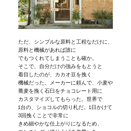
ただ、​シンプルな​原料と​工程なだけに、​
原料と​機械が​あれば​誰に​
でもつくれてしまうことも​確か。​
そこで、​自分だけの​強みを​もとうと​
着目したのが、​カカオ豆を​挽く​
機械だった。​メーカーに​頼んで、​小麦や​
蕎麦を​挽く​石臼を​チョコレート用に​
カスタマイズして​もらった。​世界で​
1台の、​ショコルの​切り札だ。​1日かけて​
3回挽く​ことで​非常に​
きめ細やかな仕上がりに​なる​ため、​