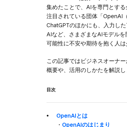
集めた​ことで、​AIを​専門と​する
注目されている​団体​「OpenA
ChatGPTの​ほかにも、​入力した
AIなど、​さまざまな​AIモデルを
可能性に​不安や​期待を​抱く​人
この​記事では​ビジネスオーナーが​
概要や、​活用の​しかたを​解説
目次
OpenAIとは
・
OpenAIの​はじまり