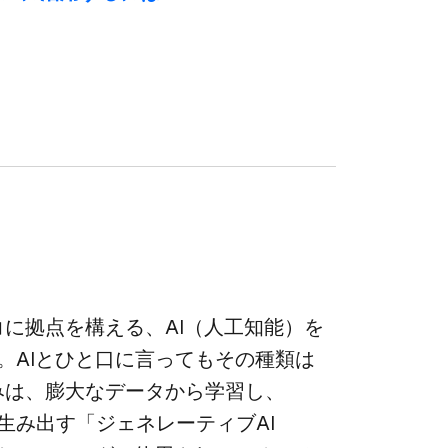
に​拠点を​構える、​AI​（人工知能）を​
AIと​ひと口に​言っても​その​種類は​
強みは、​膨大な​データから​学習し、​
​生み出す​「ジェネレーティブAI​