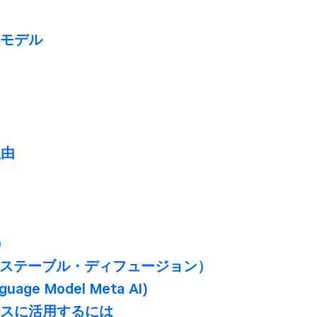
AIモデル
理由
）
）
usion​（ステーブル・ディフュージョン）
guage Model Meta AI)
ジネスに​活用するには