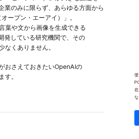
​企業のみに​限らず、​あらゆる​方​面から​
I​（オープン・エーアイ）」。​
​言葉や​文から​画像を​生成できる​
​開発している​研究機関で、​その​
は​少なく​ありません。
おさえて​おきたい​OpenAIの​
使
します。
P
在
な