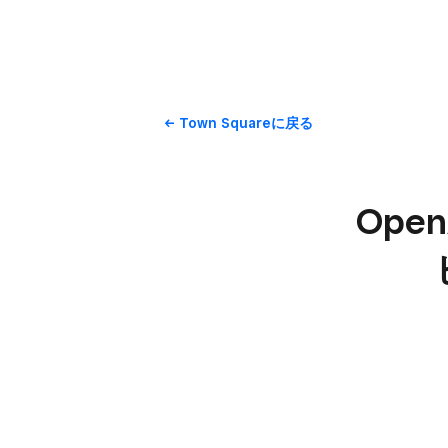
Town Squareに​戻る
Ope