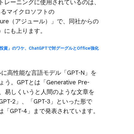
​トレーニングに​使用されているのは、​
いる​マイクロソフトの​
re​（アジュール）」で、​同社からの​
円）にも​上ります。
資」の​ワケ、​ChatGPTで​対グーグルと​Office強化​
ルに​高性能な​言語モデル​「GPT-N」を​
GPTとは​「Generative Pre-
​略語で、​易しく​いうと​人間のような​文章を​
-2」、​「GPT-3」と​いった​形で​
は​「GPT-4」まで​発表されています。