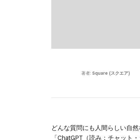
著者:
Square (スクエア)
どんな​質問にも​人間らしい​自然
「ChatGPT​（​読み：チャット