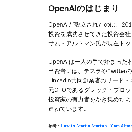
OpenAIの​はじまり
OpenAIが​設立されたのは、​2015
投資を​成功させてきた​投資会社
サム・アルトマン氏が​現在トッ
OpenAIは​一人の​手で​始まっ
出資者には、​テスラや​Twitte
LinkedIn共同創業者の​リード・
元CTOである​グレッグ・ブロ
投資家の​有力者を​かき集めたよう
連ねています。
参考：
How to Start a Startup​（Sam Alt