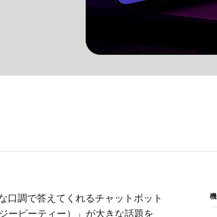
な​口調で​答えてくれる​チャットボット​
機
・​ジーピーティー）」が​大きな​話題を​