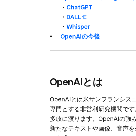
・
ChatGPT
・
DALL·E
・
Whisper
OpenAIの​今後
OpenAIとは
OpenAIとは​米サンフランシスコ
専門と​する​非営利研究機関です。​
多岐に​渡ります。​OpenAIの​
新たな​テキストや​画像、​音声を