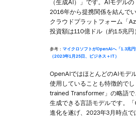
（生成AI）」です。​AIモデルの
2016年から​提携関係を​結んで
クラウドプラットフォーム​「Azu
投資額は​110億ドル​（約1.5兆
参考：
マイクロソフトが​OpenAIへ​「1.3兆円投
（2023年1月25日、​ビジネス＋IT）
OpenAIでは​ほとんどの​AIモデ
使用している​ことも​特徴的でしょう。​
trained Transformer」の
生成できる​言語モデルです。​「GPT
進化を​遂げ、​2023年3月時点で