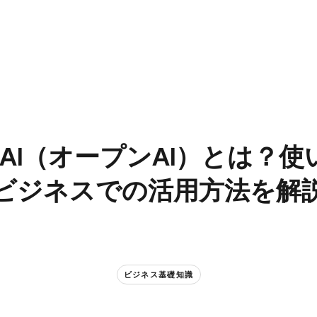
nAI​（オープンAI）とは？​使
ビジネスでの​活用方​法を​解
ビジネス基礎知識