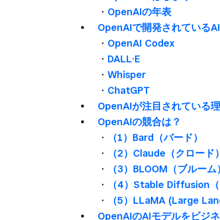
・
OpenAIの​年表
OpenAIで​開発されている​
・
OpenAI Codex
・
DALL·E
・
Whisper
・
ChatGPT
OpenAIが​注目されている​
OpenAIの​競合は？
・
​（1）​Bard​（バード）
・
​（2）​Claude​（クロード
・
​（3）​BLOOM​（ブルーム
・
​（4）​Stable Diff
・
​（5）​LLaMA (Large Lan
OpenAIの​AIモデルを​ビ