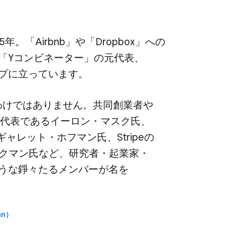
年。​「Airbnb」や​「Dropbox」への​
​「Yコンビネーター」の​元代表、​
プに​立っています。
たわけでは​ありません。​共同創業者や​
rの​代表である​イーロン・マスク氏、​
ギャレット・ホフマン氏、​Stripeの​
ックマン氏など、​研究者・起業家・
な​錚々たる​メンバーが​名を​
man）