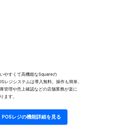
いやすくて​高機能な​Squareの​
OSレジシステムは​導入無料。​操作も​簡単、​
庫管理や売上確認などの​店舗業務が​楽に​
ります。
POSレジの​機能詳細を​見る