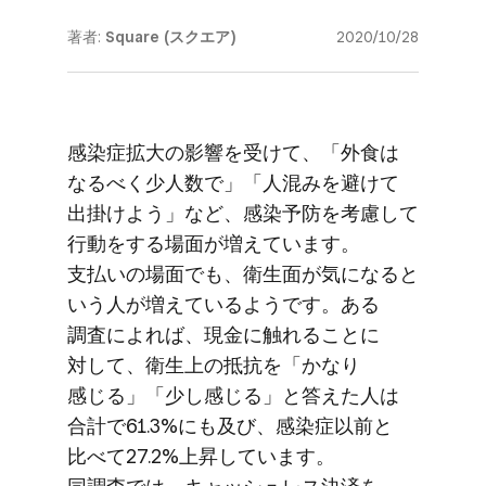
著者:
Square (スクエア)
2020/10/28
感染症拡大の​影響を​受けて、​「外食は​
なるべく​少人数で」​「人混みを​避けて​
出掛けよう」など、​感染予防を​考慮して​
行動を​する​場面が​増えています。​
支払いの​場面でも、​衛生面が​気に​なると​
いう​人が​増えているようです。​ある​
調査に​よれば、​現金に​触れる​ことに​
対して、​衛生上の​抵抗を​「かなり​
感じる」​「少し​感じる」と​答えた​人は​
合計で​61.3%にも​及び、​感染症以前と​
比べて​27.2%上昇しています。​