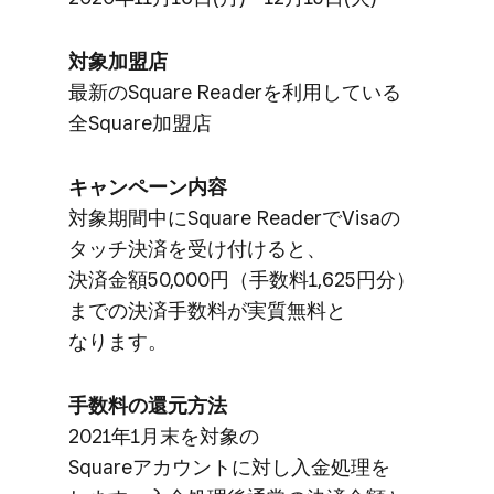
対象加盟店
最新の​Square Readerを​利用している​
全S​quare加盟店
キャンペーン内容
対象期間中に​Square Readerで​Visaの​
タッチ決済を​受け付けると、​
決済金額50,000円​（手数料1,625円分）
までの​決済手数料が​実質無料と​
なります。
手数料の​還元方​法
2021年1月末を​対象の​
Squareアカウントに​対し入金処理を​