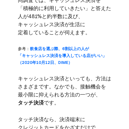
同調査では、​キャッシュレス決済を​
「積極的に​利用していきたい」と​答えた​
人が​48.1%と​約半数に​及び、​
キャッシュレス決済が​生活に​
定着している​ことが​伺えます。
参考：
飲食店を​選ぶ際、​6割以上の​人が​
「キャッシュレス決済を​導入している​店が​いい」​
（2020年10月12日、​DIME）
キャッシュレス決済と​いっても、​方法は​
さまざまです。​なかでも、​接触機会を​
最小限に​抑えられる​方​法の​一つが、
タッチ決済
です。
タッチ決済なら、​決済端末に​
クレジットカードを​かざすだけで​