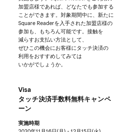
加盟店様で​あれば、​どなたでも​参加する​
ことができます。​対象期間中に、​新たに​
Square Readerを​入手された​加盟店様の​
参加も、​もちろん​可能です。​接触を​
減らす​お支払い方​法と​して、​
ぜひこの機会に​お客様に​タッチ決済の​
利用を​おすすめしてみては​
いかがでしょうか。
Visa
タッチ決済手数料無料キャンペ
ーン
実施時期
2020年11月16日(月) - 12月15日(火)