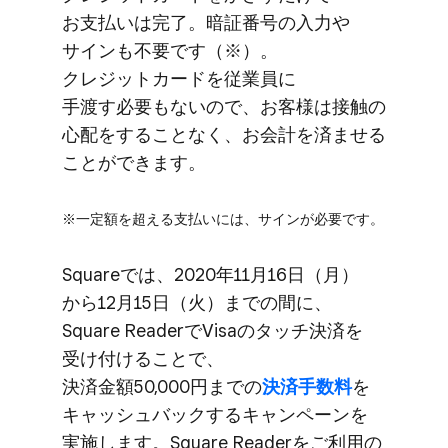
お支払いは​完了。​暗証番号の​入力や​
サインも​不要です​（※）。​
クレジットカードを​従業員に​
手渡す必要も​ないので、​お客様は​接触の​
心配を​する​ことなく、​お会計を​済ませる​
ことができます。
※一定額を​超える​支払いには、​サインが​必要です。
Squareでは、​2020年11月16日​（月）
から​12月15日​（火）までの​間に、​
Square Readerで​Visaの​タッチ決済を​
受け付ける​ことで、​
決済金額50,000円までの
​決済手数料
を​
キャッシュバックする​キャンペーンを​
実施します。​Square Readerを​ご利用の​