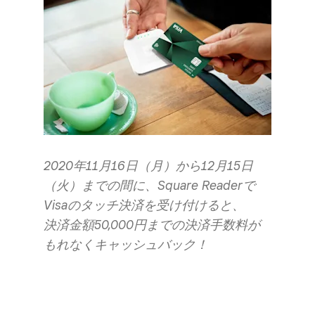
2020年11月16日​（月）から​12月15日​
（火）までの​間に、​Square Readerで​
Visaの​タッチ決済を​受け付けると、​
決済金額50,000円までの​決済手数料が​
もれなく​キャッシュバック！