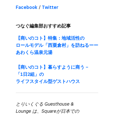
Facebook
/
Twitter
つなぐ​編集部​おすすめ記事
【商いの​コト】​特集：地​域活性の​
ロールモデル​「西粟倉村」を​訪ねるーー​
あわくら温泉元湯
【商いの​コト】暮らすように​商う​ −​
「1日2組」の​
ライフスタイル型ゲストハウス
とりいく​ぐる​ Guesthouse &
Lounge は、​Squareが​日本での​