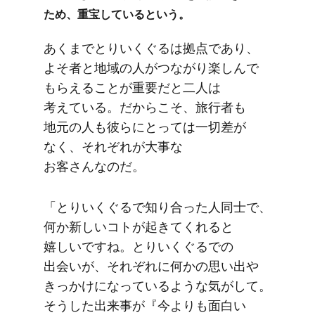
ため、​重宝していると​いう。
あくまで​とりいく​ぐるは​拠点であり、​
よそ者と​地域の​人が​つながり楽しんで​
もらえる​ことが​重要だと​二人は​
考えている。​だから​こそ、​旅行者も​
地元の​人も​彼らに​とっては​一切差が​
なく、​それぞれが​大事な​
お客さんなのだ。
「とりいく​ぐるで​知り合った​人同士で、​
何か​新しい​コトが​起きてくれると​
嬉しいですね。​とりいく​ぐるでの​
出会いが、​それぞれに​何かの​思い出や​
きっかけに​なっているような​気が​して。​
そうした​出来事が​『今よりも​面白い​