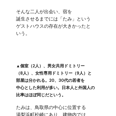
そんな​二人が​出会い、​宿を​
誕生させるまでには​「たみ」と​いう​
ゲストハウスの​存在が​大きかったと​
いう。
▲個室​（2人）、​男女共用ドミトリー​
（8人）、​女性専用ドミトリー​（9人）と​
部屋は​分かれる。​20、​30代の​若者を​
中心とした​利用が​多い。​日本人と​外国人の​
比率は​ほぼ​同じだと​いう。
たみは、​鳥取県の​中心に​位置する​
湯梨浜町松崎に​あり、​建物内では​