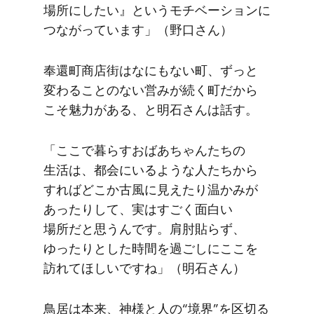
場所に​したい』と​いう​モチベーションに​
つながっています」​（野口さん）
奉還町商店街はなにもない町、​ずっと​
変わる​ことの​ない​営みが​続く​町だから​
こそ​魅力が​ある、と​明石さんは​話す。
「ここで​暮らすおば​あちゃんたちの​
生活は、​都会に​いるような​人たちから​
すれば​どこか​古風に​見えたり温かみが​
あったりして、​実は​すごく​面白い​
場所だと​思うんです。​肩肘貼らず、​
ゆったりと​した​時間を​過ごしに​ここを​
訪れてほしいですね」​（明石さん）
鳥居は​本来、​神様と​人の​“境界”を​区切る​