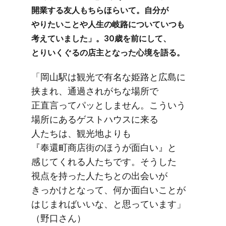
開業する​友人も​ちら​ほらいて。​自分が​
やりたい​ことや​人生の​岐路に​ついていつも​
考えていました」。​30歳を​前に​して、​
とりいく​ぐるの​店主と​なった​心境を​語る。
「岡山駅は​観光で​有名な​姫路と​広島に​
挟まれ、​通過されがちな​場所で​
正直言って​パッとしません。​こういう​
場所に​ある​ゲストハウスに​来る​
人たちは、​観光地よりも​
『奉還町商店街の​ほうが​面白い』と​
感じてくれる​人たちです。​そうした​
視点を​持った​人たちとの​出会いが​
きっかけと​なって、​何か​面​白い​ことが​
はじまれば​いいな、と​思っています」​
（野口さん）