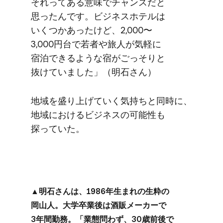
それってある​意味で​チャンスだと​
思ったんです。​ビジネスホテルは​
いくつか​あったけど、​2,000〜
3,000円台で​若者や​旅人が​気軽に​
宿泊できるような​宿が​ごっそりと​
抜けていました」​（明石さん）
地域を​盛り上げていく​気持ちと​同時に、​
地域に​おける​ビジネスの​可能性も​
探っていた。
▲明石さんは、​1986年生まれの​生粋の​
岡山人。​大学卒業後は​酒販メーカーで​
3年間勤務。​「業態問わず、​30歳前後で​