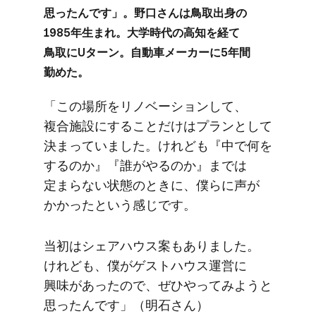
思ったんです」。​野口さんは​鳥取出身の​
1985年生まれ。​大学時代の​高知を​経て​
鳥取に​Uターン。​自動車メーカーに​5年間​
勤めた。
「この​場所を​リノベーションして、​
複合施設に​する​ことだけは​プランと​して​
決まっていました。​けれども​『中で​何を​
するのか』​『誰が​やるのか』までは​
定まらない​状態の​ときに、​僕らに​声が​
かかったと​いう​感じです。
当初は​シェアハウス案も​ありました。​
けれども、​僕が​ゲストハウス運営に​
興味が​あったので、​ぜひやってみようと​
思ったんです」​（明石さん）