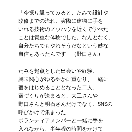
「今振り返ってみると、​たみで​設計や​
改修までの​流れ、​実際に​建物に​手を​
いれる​技術の​ノウハウを​近くで​学べた​
ことは​貴重な​体験でした。​なんとなく、​
自分たちでも​やれそうだなと​いう​妙な​
自信も​あったんです」​（野口さん）
たみを​起点とした​出会いや​経験、​
興味関心が​ゆる​やかに​重なり、​一緒に​
宿を​はじめる​こととなった​二人。​
宿づくりが​決まると、​大工さんや​
野口さんと​明石さんだけでなく、​SNSの​
呼びかけで​集まった​
ボランティアメンバーと​一緒に​手を​
入れなが
ら、
​半年程の​時間を​かけて​