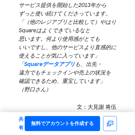
サービス提供を​開始した​2013年から​
ずっと​使い続けてくださっています。
​「（他の​レジアプリと​比較して）やはり​
Squareは​よく​できているなと​
思います。​何より​使用感が​とても​
いいですし、​他の​サービスより​直感的に​
使える​ことが​気に入っています」
​「
Squareデータアプリ
も、​出先・
遠方でも​チェックインや​売上の​状況を​
確認できる​ため、​重宝しています」​
（野口さん）
文：大見謝 将伍
共
無料で​アカウントを​作成する
写真：久保田 狐庵
Facebook
有