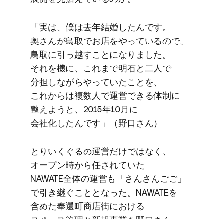
「実は、​僕は​去年結婚​したんです。​
奥さんが​鳥取で​お店を​やっているので、​
鳥取に​引っ越すことになりました。​
それを​機に、​これまで​明石と​二人で​
分担しながら​やっていた​ことを、​
これからは​複数人で​運営できる​体制に​
整えようと、​2015年10月に​
会社化したんです」​（野口さん）
とりいく​ぐるの​運営だけではなく、​
オープン時から​任されていた​
NAWATE全体の​運営も​「さんさん​ごご」
で​引き継ぐ​こととなった。​NAWATEを​
含めた​奉還町商店街に​おける​