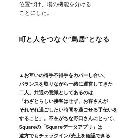
位置づけ、​場の​機能を​分ける​
ことにした。
町と​人を​つなぐ”鳥居”と​なる
▲お互いの​得手不得手を​カバーし合い、​
バランスを​取りながら​一緒に​運営してきた​
二人。​共通の​意識と​してあるのは​
「わざとらしい​接客は​せず、​お客さんが​
それぞれ過ごしたい​時間を​過ごせる​手伝いを​
する​こと」。​不在が​ちな​野口さんに​とって、​
Squareの​「Squareデータアプリ」は​
遠方でも​チェックイン/売上を​確認できる​