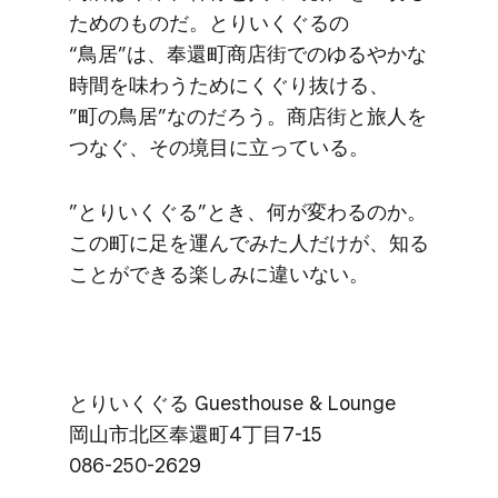
ための​ものだ。​とりいく​ぐるの​
“鳥居”は、​奉還町商店街での​ゆる​やかな​
時間を​味わう​ために​くぐり抜ける、​
”町の​鳥居”なのだろう。​商店街と​旅人を​
つなぐ、​その​境目に​立っている。
”とりいく​ぐる​”とき、​何が​変わるのか。​
この​町に​足を​運んで​みた​人だけが、​知る​
ことができる​楽しみに​違いない。
とりいく​ぐる​ Guesthouse & Lounge
岡山市北区奉還町4丁目7-15
086-250-2629