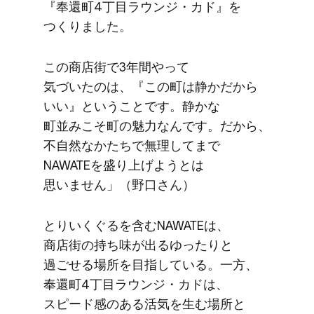
『奉還町4丁目ラウンジ・カド』を​
つくりました。
この​商店街で​3年間やって​
気づいたのは、​『この​町は​静かだから​
いい』と​いう​ことです。​静かな​
町並みこそ町の​魅力なんです。​だから、​
不自然なかたちで​無理してまで​
NAWATEを​盛り上げようとは​
思いません」​（野口さん）
とりいく​ぐるを​含むNAWATEは、​
商店街の​持ち味が​出るゆったりと​
過ごせる​場所を​目指している。​一方、​
奉還町4丁目ラウンジ・カドは、​
スピード感の​ある​活気を​生む場所と​