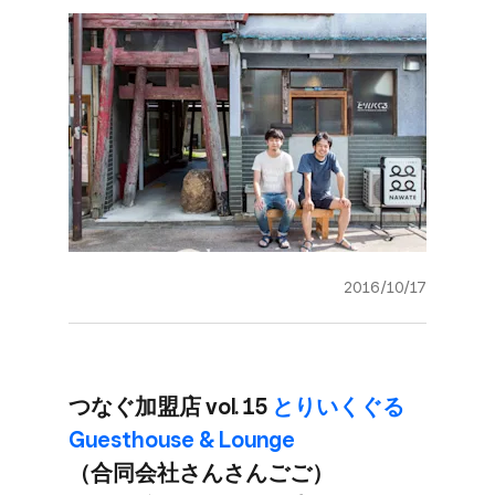
2016/10/17
つなぐ​加盟店 vol. 15
とりいく​ぐる​
Guesthouse & Lounge
（合同会社さんさん​ごご）​