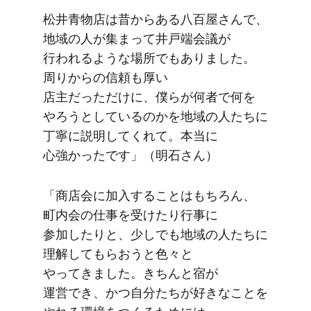
松井青物店は​昔から​ある​八百屋さんで、​
地域の​人が​集まって​井戸端会議が​
行われるような​場所でもありました。​
周りからの​信頼も​厚い​
店主だっただけに、​僕らが​何者で​何を​
やろうと​しているのかを​地域の​人たちに​
丁寧に​説明してくれて。​本当に​
心強かったです」​（明石さん）
「商店会に​加入する​ことは​もちろん、​
町内会の​仕事を​受けたり​行事に​
参加したりと、​少しでも​地域の​人たちに​
理解して​もら​おうと​色々と​
やってきました。​きちんと​宿が​
運営でき、​かつ​自分た​ちが​好きな​ことを​