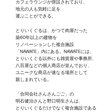
カフェラウンジが​併設されており、​
地元の​人も​気軽に​足を​
運ぶことができる。
とりいく​ぐるは、​かつて​肉屋だった​
築60年以上の​建物を​
リノベーションした​複合施設​
「NAWATE」内に​ある。​NAWATEには、​
とりいく​ぐる​以外にも​雑貨屋や​事務所、​
八百屋などの​個人商店が​並んで​おり、​
ユニークな​商店が​連なる​場所と​して​
親しまれている。
「合同会社さんさん​ごご」の​
明石健治さんと​野口明生さんは、​
とりいく​ぐるだけでなく​複合施設である​