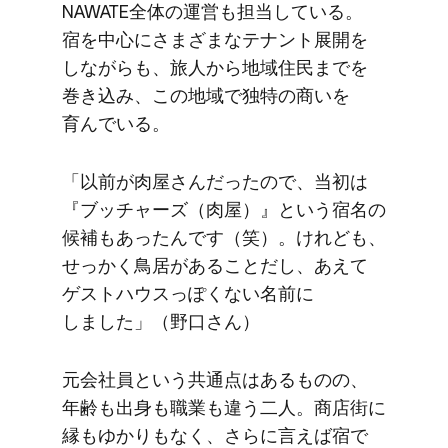
NAWATE全体の​運営も​担当している。​
宿を​中心に​さまざまな​テナント展開を​
しながらも、​旅人から​地域住民までを​
巻き込み、​この​地域で​独特の​商いを​
育んでいる。
「以前が​肉屋さんだったので、​当初は​
『ブッチャーズ​（肉屋）』と​いう​宿名の​
候補も​あったんです​（笑）。​けれども、​
せっかく​鳥居が​ある​ことだし、​あえて​
ゲストハウスっぽくない​名前に​
しました」​（野口さん）
元会社員と​いう​共通点は​ある​ものの、​
年齢も​出身も​職業も​違う​二人。​商店街に​
縁もゆかりもなく、​さらに​言えば​宿で​