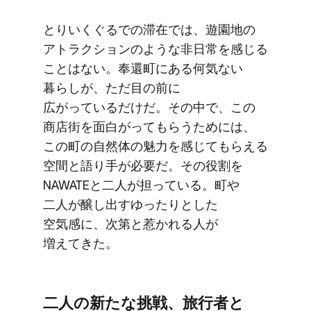
とりいく​ぐるでの​滞在では、​遊園地の​
アトラクションのような​非日常を​感じる​
ことはない。​奉還町に​ある​何気ない​
暮らしが、​ただ目の前に​
広がっているだけだ。​その​中で、​この​
商店街を​面白がって​もらう​ためには、​
この​町の​自然体の​魅力を​感じて​もらえる​
空間と​語り手が​必要だ。​その​役割を​
NAWATEと​二人が​担っている。​町や​
二人が​醸し出すゆったりと​した​
空気感に、​次第と​惹かれる​人が​
増えてきた。
二人の​新たな​挑戦、​旅行者と​