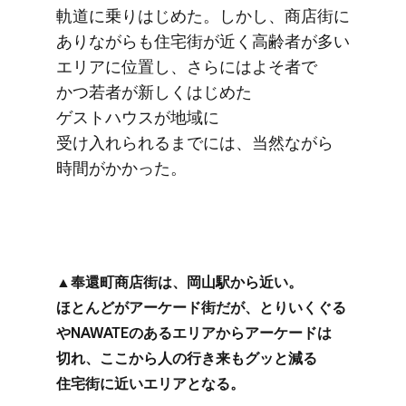
軌道に​乗り​はじめた。​しかし、​商店街に​
ありながらも​住宅街が​近く​高齢者が​多い​
エリアに​位置し、​さらには​よそ者で​
かつ若者が​新しく​はじめた​
ゲストハウスが​地域に​
受け入れられるまでには、​当然ながら​
時間が​かかった。
▲奉還町商店街は、​岡山駅から​近い。​
ほとんどが​アーケード街だが、​とりいく​ぐる​
や​NAWATEの​ある​エリアから​アーケードは​
切れ、​ここから​人の​行き来も​グッと​減る​
住宅街に​近い​エリアと​なる。