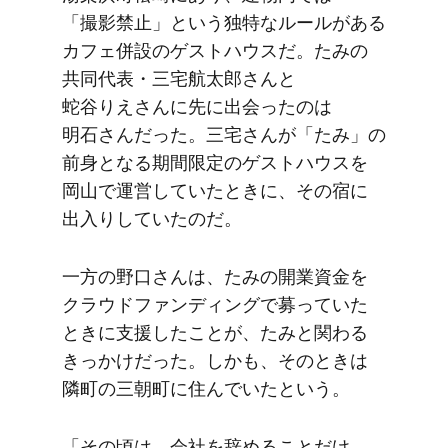
「撮影禁止」と​いう​独特な​ルールが​ある​
カフェ併設の​ゲストハウスだ。​たみの​
共同代表・三宅航太郎さんと
蛇谷りえさん
に​先に​出会ったのは​
明石さんだった。​三宅さんが​「たみ」の​
前身と​なる​期間限定の​ゲストハウスを​
岡山で​運営していた​ときに、​その​宿に​
出入りしていたのだ。
一方の​野口さんは、​たみの​開業資金を​
クラウドファンディングで​募っていた​
ときに​支援したことが、​たみと​関わる​
きっかけだった。​しかも、​その​ときは​
隣町の​三朝町に​住んでいたと​いう。
「その頃は、​会社を​辞める​ことだけ​