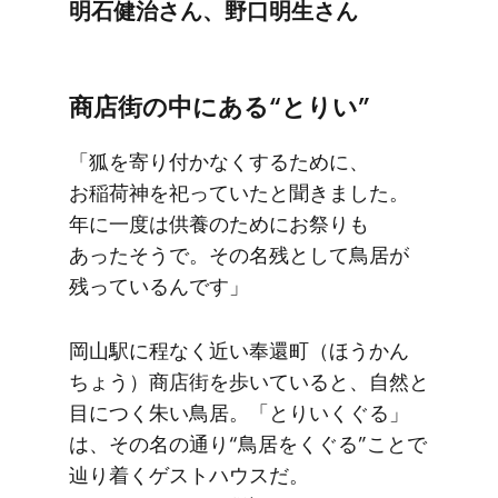
明石健治さん、​野口明生さん
商店街の​中に​ある​“とりい”
「狐を​寄り付かなくする​ために、​
お稲荷神を​祀っていたと​聞きました。​
年に​一度は​供養の​ために​お祭りも​
あったそうで。​その​名残と​して​鳥居が​
残っているんです」
岡山駅に​程なく​近い​奉還町​（ほうかん​
ちょう）​商店街を​歩いていると、​自然と​
目に​つく​朱い​鳥居。​「とりいく​ぐる」
は、​その名の​通り“鳥居を​くぐる​”ことで​
辿り着く​ゲストハウスだ。​