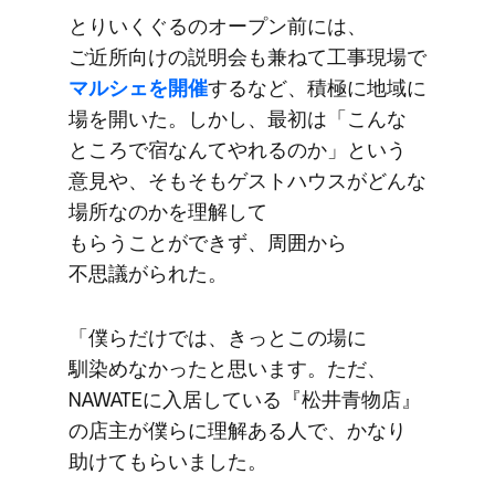
とりいく​ぐるの​オープン前には、​
ご近所向けの​説明会も​兼ねて​工事現場で
マルシェを​開催
するなど、​積極に​地域に​
場を​開いた。​しかし、​最初は​「こんな​
ところで​宿なんて​やれるのか」と​いう​
意見や、​そも​そも​ゲストハウスが​どんな​
場所なのかを​理解して​
もらうことができず、​周囲から​
不思議がられた。
「僕らだけでは、​きっと​この​場に​
馴染めなかったと​思います。​ただ、​
NAWATEに​入居している​『松井青物店』
の​店主が​僕らに​理解ある​人で、​かなり​
助けて​もらいました。