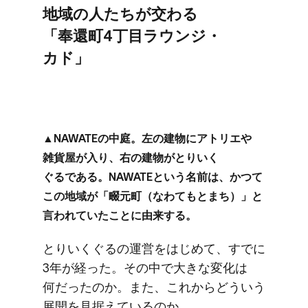
地域の​人た​ちが​交わる​
「奉還町4丁目ラウンジ・
カド」
▲NAWATEの​中庭。​左の​建物に​アトリエや​
雑貨屋が​入り、​右の​建物が​とりいく​
ぐるである。​NAWATEと​いう​名前は、​かつて​
この​地域が​「畷元町​（なわてもとまち）」と​
言われていた​ことに​由来する。
とりいく​ぐるの​運営を​はじめて、​すでに​
3年が​経った。​その​中で​大きな​変化は​
何だったのか。​また、​これから​どう​いう​
展開を​見据えているのか。