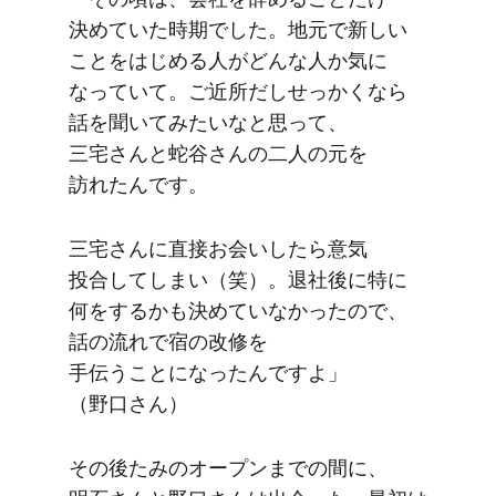
決めて​いた​時期でした。​地元で​新しい​
ことを​はじめる​人が​どんな​人か​気に​
なっていて。​ご近所だしせっかくなら​
話を​聞いてみたいなと​思って、​
三宅さんと​蛇谷さんの​二人の​元を​
訪れたんです。
三宅さんに​直接お会い​したら​意気​
投合してしまい​（笑）。​退社後に​特に​
何を​するかも​決めていなかったので、​
話の​流れで​宿の​改修を​
手伝うことになったんですよ」​
（野口さん）
その​後たみの​オープンまでの​間に、​