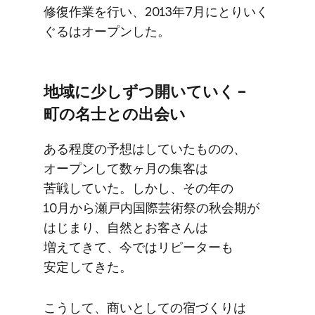
修復作業を​行い、​2013年7月に​とりいく​
ぐるは​オープンした。
地域に​少しずつ開いていく​ –
町の​名士との​出会い
ある​程度の​予想は​していた​ものの、​
オープンして​数ヶ月の​集客は​
苦戦していた。​しかし、​その年の​
10月から​瀬戸内国際芸術祭の​秋会期が​
はじまり、​自然とお客さんは​
増えてきて、​今では​リピーターも​
安定してきた。
こうして、​商いと​しての​宿づくりは​