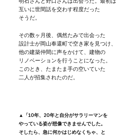
明石さんと​野口さんは​出会った。​最初は​
互いに​世間話を​交わす程度だった​
そうだ。
その​数ヶ月後、​偶然たみで​出会った​
設計士が​岡山奉還町で​空き家を​見つけ、​
他の​建築仲間に​声を​かけて、​建物の​
リノベーションを​行う
ことになった。​
この
​とき、​たまたま​手の​空いていた​
二人が​招集されたのだ。
▲​「10年、​20年と​自分が​サラリーマンを​
やっている​姿が​想像できませんでした。​
そしたら、​急に​何か​はじめなくちゃ、と​