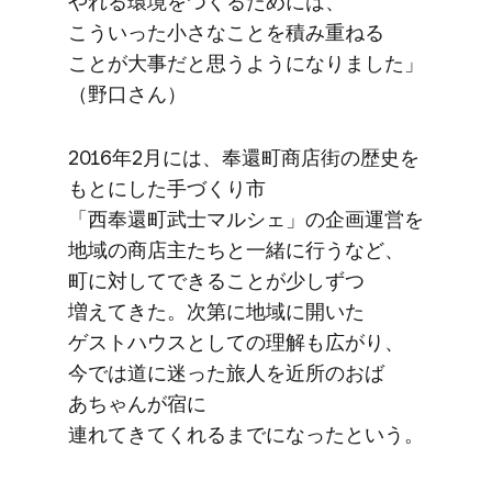
やれる​環境を​つくる​ためには、​
こういった​小さな​ことを​積み重ねる​
ことが​大事だと​思うようになりました」​
（野口さん）
2016年2月には、​奉還町商店街の​歴史を​
もとに​した​手づくり市​
「西奉還町武士マルシェ」の​企画運営を​
地域の​商店主たちと​一緒に​行うなど、​
町に​対して​できる​ことが​少しずつ​
増えてきた
。​次第に
​地域に​開いた​
ゲストハウスと​しての​理解も​広がり、​
今では​道に​迷った​旅人を​近所の​おば​
あちゃんが​宿に​
連れてきてくれるまでになったと​いう。