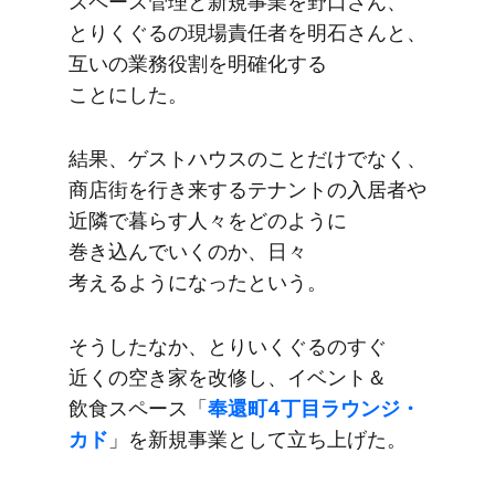
スペース管理と​新規事業を​野口さん、​
とりく​ぐるの​現場責任者を​明石さんと、​
互いの​業務役割を​明確化する​
ことにした。
結果、​ゲストハウスの​ことだけでなく、​
商店街を​行き来する​テナントの​入居者や​
近隣で​暮らす​人々を​どのように​
巻き込んでいくのか、​日々​
考えるようになったと​いう。
そうしたなか、​とりいく​ぐるの​すぐ​
近くの​空き家を​改修し、​イベント＆
飲食スペース​「
奉還町4丁目ラウンジ・
カド
」を​新規事業と​して​立ち上げた。