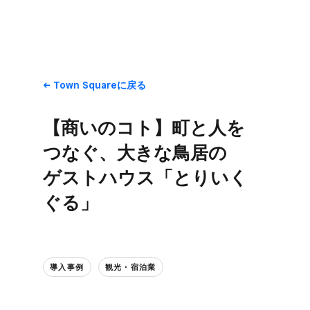
Town Squareに​戻る
【商いの​コト】町と​人を​
つなぐ、​大きな​鳥居の​
ゲストハウス「とりいく​
ぐる」
導入事例
観光・宿泊業