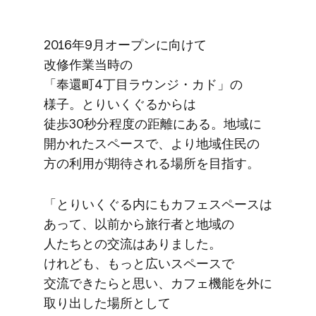
2016年9月オープンに​向けて​
改修作業当時の​
「奉還町4丁目ラウンジ・カド」の​
様子。​とりいく​ぐるからは​
徒歩30秒分程度の​距離に​ある。​地域に​
開かれた​スペースで、​より​地域住民の​
方の​利用が​期待される​場所を​目指す。
「とりいく​ぐる​内にも​カフェスペースは​
あって、​以前から​旅行者と​地域の​
人たちとの​交流は​ありました。​
けれども、​もっと​広い​スペースで​
交流できたらと​思い、​カフェ機能を​外に​
取り出した​場所と​して​