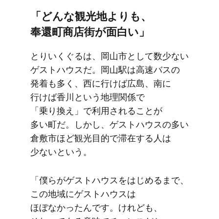
「どんな​観光地よりも、​
奉還町商店街が​面白い」
とりいく​ぐるは、​岡山市と​して​数少ない​
ゲストハウスだ。​岡山駅は​高速バスの​
発着も​多く、​西に​行けば​広島、​南に​
行けば​香川と​いう​地理関係で​
「乗り換え」で​利用される​ことが​
多い町だ。​しかし、​ゲストハウスの​多い​
倉敷市ほど​観光目的で​滞在する​人は​
少ないと​いう。
「僕らが​ゲストハウスを​はじめるまで、​
この​地域に​ゲストハウスは​
ほぼなかったんです。​けれども、​