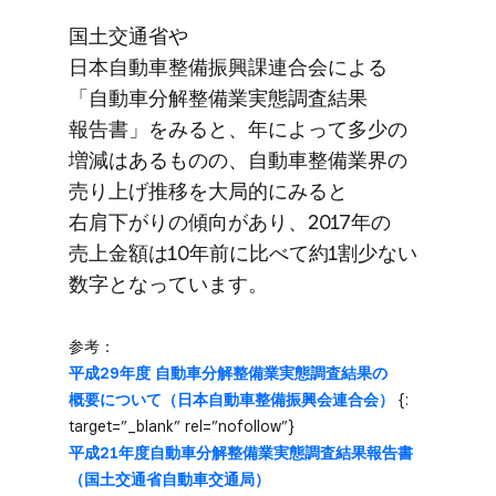
国土交通省や​
日本自動車整備振興課連合会に​よる​
「自動車分解整備業実態調査結果​
報告書」を​みると、​年に​よって​多少の​
増減は​ある​ものの、​自動車整備業界の​
売り上げ推移を​大局的に​みると​
右肩下がりの​傾向が​あり、​2017年の​
売上金額は​10年前に​比べて​約1割少ない​
数字と​なっています。
参考：
平成29年度 自動車分解整備業実態調査結果の​
概要に​ついて​（日本自動車整備振興会連合会）
​ {:
target=”_blank” rel=”nofollow”}
平成21年度​自動車分解整備業実態調査結果​報告書​
（国土交通省自動車交通局）