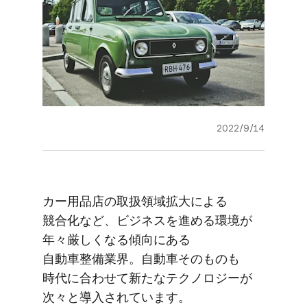
2022/9/14
カー用品店の​取扱領域拡大に​よる​
競合化など、​ビジネスを​進める​環境が​
年々厳しくなる​傾向に​ある​
自動車整備業界。​自動車​その​ものも​
時代に​合わせて​新たな​テクノロジーが​
次々と​導入されています。