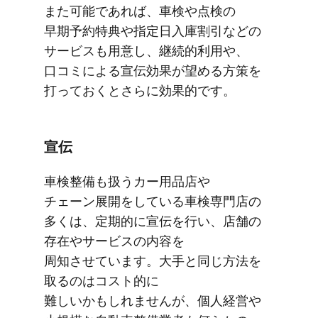
また​可能で​あれば、​車検や​点検の​
早期予約特典や​指定日入庫割引などの​
サービスも​用意し、​継続的利用や、​
口コミに​よる​宣伝効果が​望める​方​策を​
打っておくと​さらに​効果的です。
宣伝
車検整備も​扱う​カー用品店や​
チェーン展開を​している​車検専門店の​
多くは、​定期的に​宣伝を​行い、​店舗の​
存在や​サービスの​内容を​
周知させています。​大手と​同じ方​法を​
取るのは​コスト的に​
難しいかもしれませんが、​個人経営や​