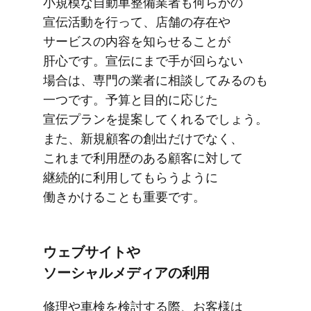
小規模な​自動車整備業者も​何らかの​
宣伝活動を​行って、​店舗の​存在や​
サービスの​内容を​知らせる​ことが​
肝心です。​宣伝にまで​手が​回らない​
場合は、​専門の​業者に​相談してみるのも​
一つです。​予算と​目的に​応じた​
宣伝プランを​提案してくれるでしょう。​
また、​新規顧客の​創出だけでなく、​
これまで​利用歴の​ある​顧客に​対して​
継続的に​利用して​もらうように​
働きかける​ことも​重要です。
ウェブサイトや​
ソーシャルメディアの​利用
修理や​車検を​検討する​際、​お客様は​