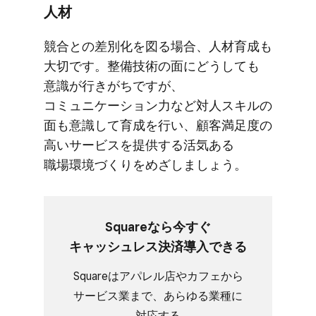
人材
競合との​差別化を​図る​場合、​人材育成も​
大切です。​整備技術の​面に​どうしても​
意識が​行きがちですが、​
コミュニケーション力など​対人スキルの​
面も​意識して​育成を​行い、​顧客満足度の​
高い​サービスを​提供する​活気ある​
職場環境づくりを​めざしましょう。
Squareなら​今すぐ​
キャッシュレス決済導入できる
Squareは​アパレル店や​カフェから​
サービス業まで、​あらゆる​業種に​
対応する​