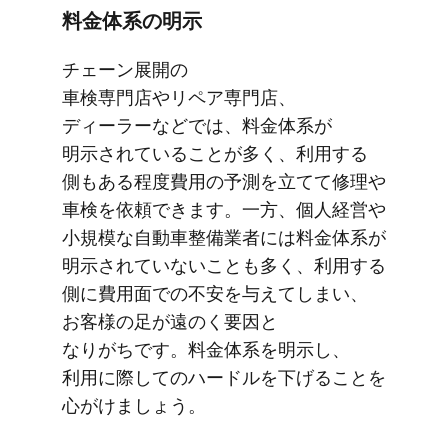
料金体系の​明示
チェーン展開の​
車検専門店やリペア専門店、​
ディーラーなどでは、​料金体系が​
明示されている​ことが​多く、​利用する​
側も​ある​程度費用の​予測を​立てて​修理や​
車検を​依頼できます。​一方、​個人経営や​
小規模な​自動車整備業者には​料金体系が​
明示されていないことも​多く、​利用する​
側に​費用面での​不安を​与えてしまい、​
お客様の​足が​遠のく​要因と​
なりがちです。​料金体系を​明示し、​
利用に​際しての​ハードルを​下げる​ことを​
心がけましょう。