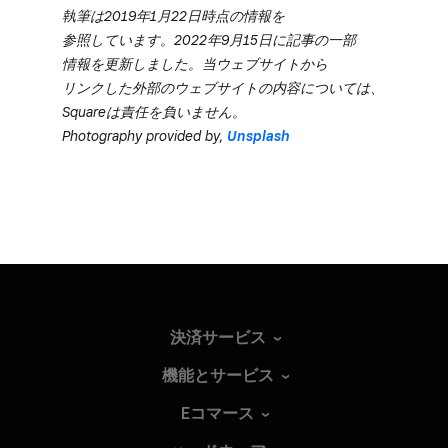
執筆は​2019年1月22日時点の​情報を​
参照しています。​2022年9月15日に​記事の​一部​
情報を​更新しました。​当ウェブサイトから​
リンクした​外部の​ウェブサイトの​内容に​ついては、​
Squareは​責任を​負いません。​
Photography provided by,
Unsplash
決済サービス
機能とサービス
Eコマース