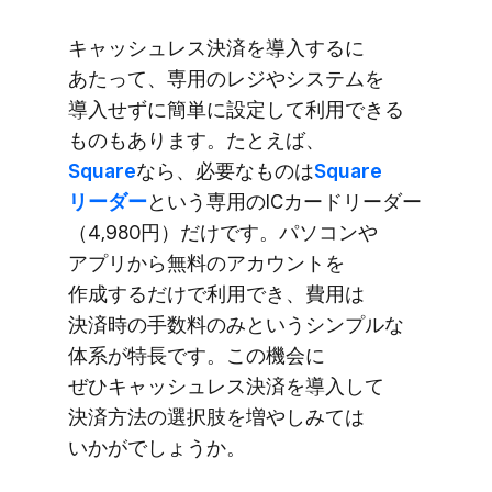
キャッシュレス決済を​導入するに​
あたって、​専用の​レジや​システムを​
導入せずに​簡単に​設定して​利用できる​
ものも​あります。​たとえば、
Square
なら、​必要な​ものは
​Square
リーダー
と​いう​専用の​ICカードリーダー​
（4,980円）だけです。​パソコンや​
アプリから​無料の​アカウントを​
作成するだけで​利用でき、​費用は​
決済時の​手数料のみと​いう​シンプルな​
体系が​特長です。​この機会に​
ぜひキャッシュレス決済を​導入して​
決済方​法の​選択肢を​増やしみては​
いかがでしょうか。