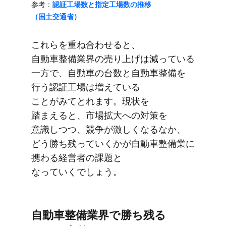
参考：
認証工場数と​指定工場数の​推移​
（国土交通省）
これらを​重ね合わせると、​
自動車整備業界の​売り上げは​減っている​
一方で、​自動車の​台数と​自動車整備を​
行う​認証工場は​増えている​
ことがみてとれます。​現状を​
踏まえると、​市場拡大への​対策を​
意識しつつ、​競争が​激しくなるなか、​
どう​勝ち​残っていく​かが​自動車整備業に​
携わる​経営者の​課題と​
なっていくでしょう。
自動車整備業界で​勝ち残る​