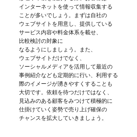
インターネットを​使って​情報収集する​
ことが​多いでしょう。​まずは​自社の​
ウェブサイトを​用意し、​提供している​
サービス内容や​料金体系を​載せ、​
比較検討の​対象に​
なるようにしましょう。​また、​
ウェブサイトだけでなく、​
ソーシャルメディアを​活用して​最近の​
事例紹介なども​定期的に​行い、​利用する​
際の​イメージが​湧きやすく​する​ことも​
大切です。​依頼を​待つだけではなく、​
見込みの​ある​顧客を​みつけて​積極的に​
仕掛けていく​姿勢で​売り上げ確保の​
チャンスを​拡大していきましょう。