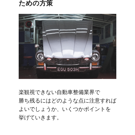
ための​方​策
楽観視できない​自動車整備業界で​
勝ち残るには​どのような​点に​注意すれば​
よいでしょうか、​いく​つか​ポイントを​
挙げていきます。