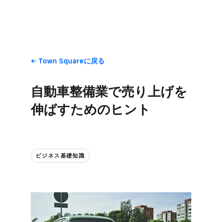
Town Squareに​戻る
自動車整備業で​売り上げを​
伸ば​すための​ヒント
ビジネス基礎知識