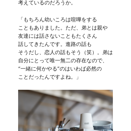
考えているのだろうか。
「もちろん​幼いころは​喧嘩を​する​
こともありました。​ただ、​弟とは​親や​
友達には​話さないことも​たくさん​
話してきたんです。​進路の​話も​
そうだし、​恋人の​話も​そう​（笑）。​弟は​
自分に​とって​唯一無二の​存在なので、​
“一緒に​何かやる​”のは​いわば​必然の​
ことだったんですよね。」