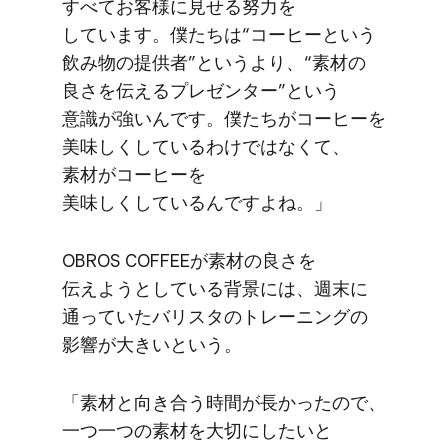
すべてお客様に​見せる​努力を​
しています。​僕たちは​“コーヒーと​いう​
飲み物の​提供者”と​いう​より、​“素材の​
良さを​伝える​プレゼンター”と​いう​
意識が​強いんです。​僕たちが​コーヒーを​
美味しくしているわけではなくて、​
素材が​コーヒーを​
美味しくしているんですよね。」
OBROS COFFEEが​素材の​良さを​
伝えようと​している​背景には、​週末に​
通っていた​バリスタの​トレーニングの​
影響が​大きいと​いう。
「素材と​向き合う​時間が​長かったので、​
一つ​一つの​素材を​大切に​したいと​