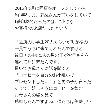
2016年5月に​同店を​オープンしてから​
約1年8ヶ月。​夢紘さんが​商いを​していて​
1番印象的だったのは、​“小さな​
お客様”の​来店だったと​いう。
「近所の​小学生20人くらいが​町探検の​
一貫で​うちに​来てくれたんですけど、​
後日​その​中の​1人の​男の​子が​お母さんを​
連れて店に​来たんです。​
驚いてお母さんに​話を​聞くと​
『コーヒーを​自分の​お小遣いで​
プレゼントしたい！』と​男の​子が​言った​
そうで。​嬉しそうに​コーヒーを​飲む​
お母さんの​姿を​見て​
感動したんですよね。​僕たちは​美味しい​