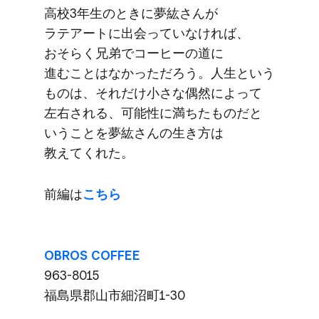
高校3年生の​ときに​夢紘さんが​
ラテアートに​出会っていなければ、​
おそらく​兄弟で​コーヒーの​道に​
進むことは​なかっただろう。​人生と​いう​
ものは、​それだけ​小さな​偶然に​よって​
左右される、​可能性に​満ちた​ものだと​
いう​ことを​夢紘さんの​生き方は​
教えてくれた。
前編は
​こちら
OBROS COFFEE
963-8015
福島県郡山市細沼町1-30