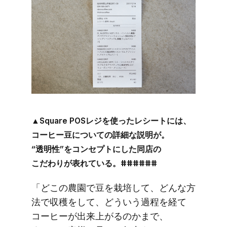
▲Square POSレジを​使った​レシートには、​
コーヒー豆に​ついての​詳細な​説明が。​
“透明性”を​コンセプトに​した​同店の​
こだわりが​表れている。​######
「どこの​農園で​豆を​栽培して、​どんな​方​
法で​収穫を​して、​どう​いう​過程を​経て​
コーヒーが​出来上がるのかまで、​