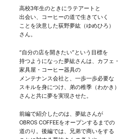
高校3年生の​ときに​ラテアートと​
出会い、​コーヒーの​道で​生きていく​
ことを​決意した​荻野夢紘​（ゆめ​ひろ）
さん。
“自分の​店を​開きたい”と​いう​目標を​
持つようになった​夢紘さんは、​カフェ・
家具屋・コーヒー器具の​
メンテナンス会社と、​一歩​一歩必要な​
スキルを​身に​つけ、​弟の​稚季​（わかき）
さんと​共に​夢を​実現させた。
前編で​紹介したのは、​夢紘さんが​
OBROS COFFEEを​オープンするまでの​
道のり。​後編では、​兄弟で​商いを​する​