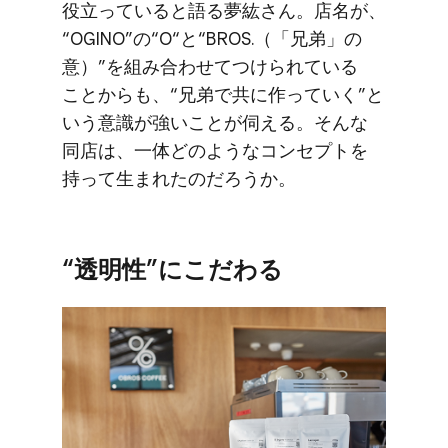
役立っていると​語る​夢紘さん。​店名が、​
“OGINO”の​“O“と​“BROS.​（​「兄弟」の​
意）​”を​組み合わせて​つけられている​
ことからも、​“兄弟で​共に​作っていく​”と​
いう​意識が​強いことが​伺える。​そんな​
同店は、​一体どのような​コンセプトを​
持って生まれたのだろうか。
“​透明性”に​こだわる