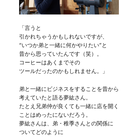
「言うと​
引かれちゃうかもしれないですが、​
“いつか弟と​一緒に​何かやりたい”と​
昔から​思っていたんです​（笑）。​
コーヒーは​あくまで​その​
ツールだったのかもしれません。​」
弟と​一緒に​ビジネスを​する​ことを​昔から​
考えていたと​語る​夢紘さん。​
たとえ兄弟仲が​良くても​一緒に​店を​開く​
ことは​めったに​ないだろう。​
夢紘さんは、​弟・​稚季さんとの​関係に​
ついてどのように​