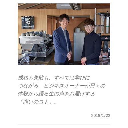
成功も​失敗も、​すべては​学びに​
つながる。​ビジネスオーナーが​日々の​
体験から​語る​生の​声を​お届けする​
「商いの​コト」。
2018/1/22