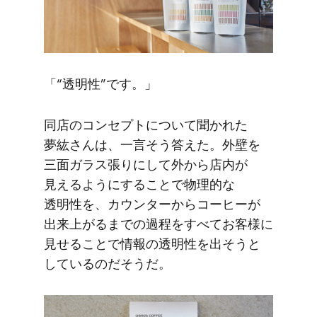
「“​透明性”です。」
同店の​コンセプトに​ついて​聞かれた​
夢紘さんは、​一言そう​答えた。​外壁を​
三面ガラス張りに​して​外から​店内が​
見えるように​する​ことで​物理的な​
透明性を、​カウンターから​コーヒーが​
出来上がるまでの​過程を​すべてお客様に​
見せる​ことで​情報の​透明性を​出そうと​
しているのだそうだ。