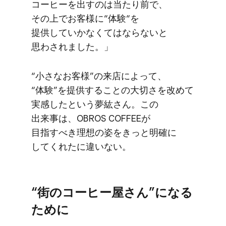
コーヒーを​出すのは​当たり前で、​
その上で​お客様に​“体験“を​
提供していかなくてはならないと​
思わされました。」
“小さな​お客様”の​来店に​よって、​
“体験”を​提供する​ことの​大切さを​改めて​
実感したと​いう​夢紘さん。​この​
出来事は、​OBROS COFFEEが​
目指すべき理想の​姿を​きっと​明確に​
してくれたに​違いない。
“街の​コーヒー屋さん”に​なる​
ために