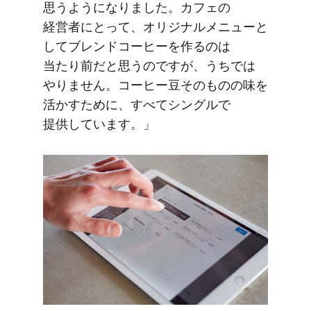
思うようになりました。​カフェの​
経営者に​とって、​オリジナルメニューと​
して​ブレンドコーヒーを​作るのは​
当たり前だと​思うのですが、​うちでは​
やりません。​コーヒー豆​その​ものの​味を​
活か​すために、​すべて​シングルで​
提供しています。」