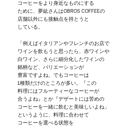
コーヒーを​より​身近な​ものに​する​
ために、​夢紘さんは​OBROS COFFEEの​
店舗以外にも​接触点を​持とうと​
している。
「例えば​イタリアンや​フレンチの​お店で​
ワインを​飲もうと​思ったら、​赤ワインや​
白ワイン、​さらに​細分化した​ワインの​
銘柄など、​バリエーションが​
豊富ですよね。​でも​コーヒーは​
1種類だけの​ところが​多い。​『この​
料理には​フルーティーな​コーヒーが​
合うよね』とか​『デザートには​苦めの​
コーヒーを​一緒に​飲むと​美味しい​よね」
と​いうように、​料理に​合わせて​
コーヒーを​選べる​状態を​