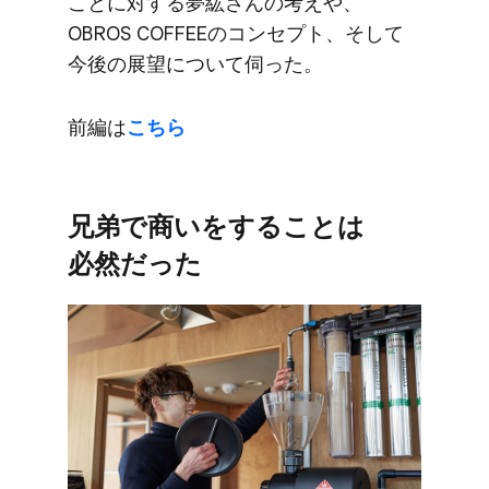
ことに​対する​夢紘さんの​考えや、​
OBROS COFFEEの​コンセプト、​そして​
今後の​展望に​ついて​伺った。
前編は
​こちら
兄弟で​商いを​する​ことは​
必然だった