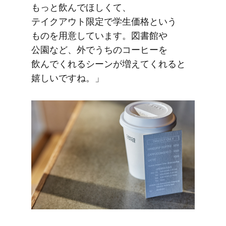
もっと​飲んで​ほしくて、​
テイクアウト限定で​学生価格と​いう​
ものを​用意しています。​図書館や​
公園など、​外で​うちの​コーヒーを​
飲んでくれる​シーンが​増えてくれると​
嬉しいですね。」