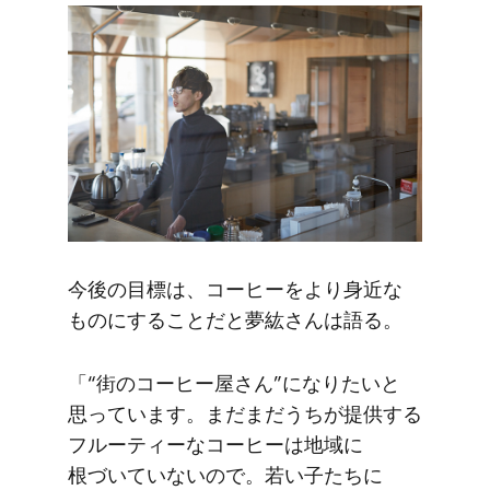
今後の​目標は、​コーヒーを​より​身近な​
ものに​する​ことだと​夢紘さんは​語る。
「“街の​コーヒー屋さん”に​なりたいと​
思っています。​まだまだう​ちが​提供する​
フルーティーな​コーヒーは​地域に​
根づいていないので。​若い​子たちに​