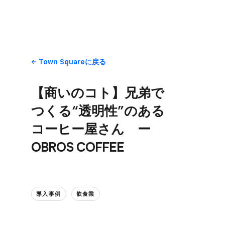
Town Squareに​戻る
【商いの​コト】兄弟で​
つくる​“​透明性”の​ある​
コーヒー屋さん​ ー
OBROS COFFEE
導入事例
飲食業