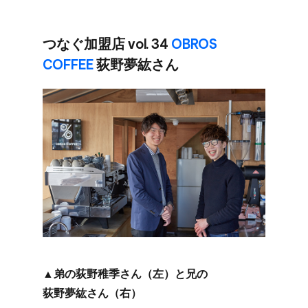
つなぐ​加盟店 vol. 34
OBROS
COFFEE
荻野夢紘さん
▲弟の​荻野稚季さん​（左）と​兄の​
荻野夢紘さん​（右）