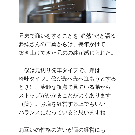
兄弟で​商いを​する​ことを​“必然”だと​語る​
夢紘さんの​言葉からは、​長年かけて​
築き上げてきた​兄弟の​絆が​感じられた。
「僕は​見切り発車タイプで、​弟は​
吟味タイプ。​僕が​先へ​先へ​進もうと​する​
ときに、​冷静な​視点で​見ている​弟から​
ストップが​かかる​ことが​よく​あります​
（笑）。​お店を​経営する​上でも​いい​
バランスに​なっていると​思いますね。」
お互いの​性格の​違いが​店の​経営にも​