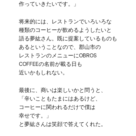
作っていきたいです。」
将来的には、​レストランで​いろいろな​
種類の​コーヒーが​飲める​ようしたいと​
語る​夢紘さん。​既に​提案している​ものも​
あると​いう​ことなので、​郡山市の​
レストランの​メニューに​OBROS
COFFEEの​名前が​載る​日も​
近いかもしれない。
最後に、​商いは​楽しいかと​問うと、​
​「辛いことも​たまには​あるけど、​
コーヒーに​関われるだけで​僕は​
幸せです。」
と​夢紘さんは笑顔で​答えてくれた。