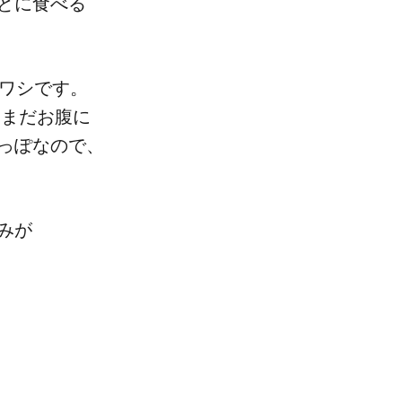
に​食べる​
イワシです。​
まだ​お腹に​
っぽなので、​
みが​
」