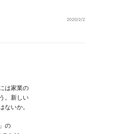
2020/2/2
は​家業の​
う。​新しい​
ではないか。
」の​