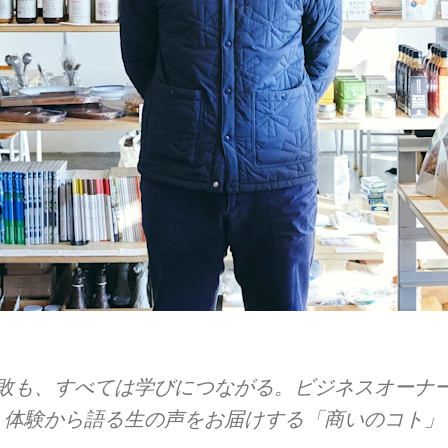
敗も、​すべては​学びに​つながる。​ビジネスオーナー
体験から​語る​生の​声を​お届けする​「商いの​コト」