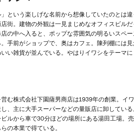
と​いう​楽しげな​名前から​想像していたのとは​違っ
店街。​建物の​外観は​一見​まじめな​オフィスビルだ
店の​中へ​入ると、​ポップな​雰囲気の​明るいスペー
。​手前が​ショップで、​奥は​カフェ。​陳列棚には​見
いい​雑貨が​並んでいる。​やはりイワシを​テーマに​
営む株式会社下園薩男商店は​1939年の​創業。​イワ
し、​主に​大手スーパーなどの​量販店に​卸している。
ビルから​車で​30分ほどの​場所に​ある​湯田工場。​売
ちらの​本業で​得ている。