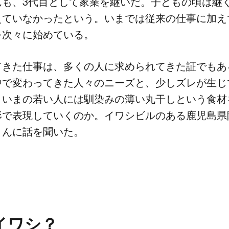
、​3代目として​家業を​継いだ。​子どもの​頃は​継ぐ
ていなかったと​いう。​いまでは​従来の​仕事に​加えて
​次々に​始めている。
きた​仕事は、​多くの​人に​求められてきた証でもある
で​変わってきた​人々の​ニーズと、​少し​ズレが​生じ
いまの​若い​人には​馴染みの​薄い​丸干しと​いう​食材
形で​表現していくのか。​イワシビルの​ある​鹿児島県
んに​話を​聞いた。
イワシ？