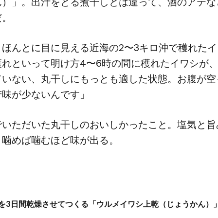
」。​出汁を​とる​煮干しとは​違って、​酒の​アテなど
だ。
ほんとに​目に​見える​近海の​2〜3キロ沖で​穫れた​
れと​いって​明け方​4〜6時の​間に​穫れた​イワシが、​
ていない、​丸干しにもっとも​適した​状態。​お腹が​空
​苦味が​少ないんです」
いただいた​丸干しの​おいしかった​こと。​塩気と​旨
噛めば​噛むほど​味が​出る。
を​3日間乾燥させてつくる​「ウルメイワシ上乾​（じょうかん）