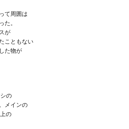
て​周囲は​
った。​
スが​
たこともない​
した物が​
シの​
​メインの​
上の​