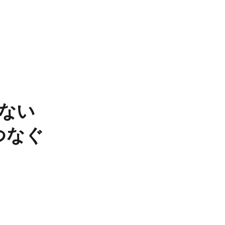
ない​
つなぐ​