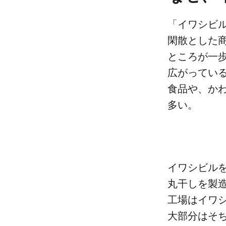
「イワシビル」
閑散とした​商
ところが​一歩
広がっている
食品や、​かわ
多い。
イワシビルを​
丸干しを​製造
工場は​イワシ
大部分は​そ