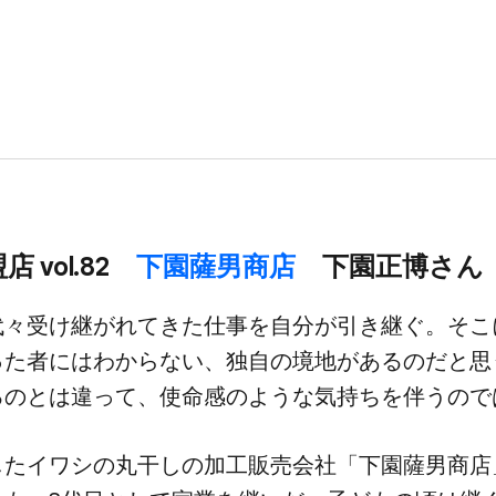
店 vol.82
下園薩男商店
下園正博さん
代々受け継がれてきた​仕事を​自分が​引き継ぐ。​そこに
た​者には​わからない、​独自の​境地が​あるのだと​思
るのとは​違って、​使命感のような​気持ちを​伴うの
した​イワシの​丸干しの​加工販売会社​「下園薩男商店