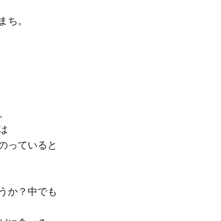
まち。​
。​
​
のっていると​
うか？​中でも​