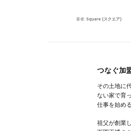
著者:
Square (スクエア)
つなぐ​加盟
その​土地に​
ない家で​育っ
仕事を​始め
祖父が​創業