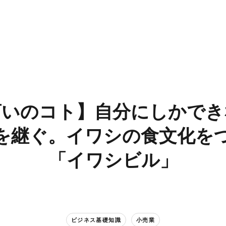
いの​コト】自分に​しかでき
​継ぐ。​イワシの​食文化を​
「イワシビル」​
ビジネス基礎知識
小売業