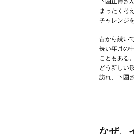
下園正博さんも
まったく​考え
チャレンジを
昔から​続いて
長い年月の​中
こともある。​
どう​新しい​
訪れ、​下園さ
なぜ、​