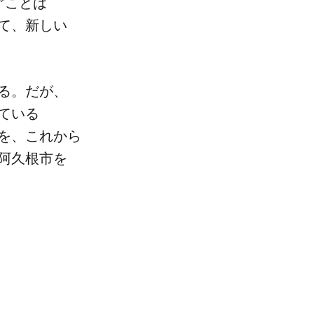
​ことは​
、​新しい​
。​だが、​
ている​
を、​これから​
阿久根市を​