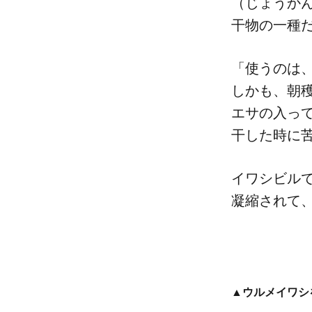
（じょうかん）
干物の​一種
「使うのは、​
しかも、​朝穫
エサの​入っ
干した​時に
イワシビルで​
凝縮されて、​
▲ウルメイワシ