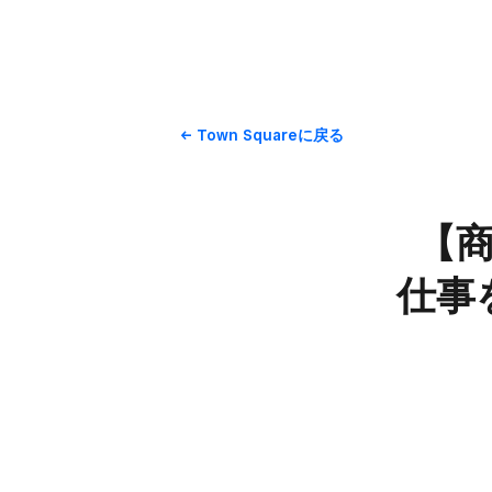
Town Squareに​戻る
【商
仕事を