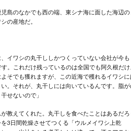
児島の​なかでも​西の​端、​東シナ海に​面した​海辺の​
ワシの​産地だ。
、​イワシの​丸干ししかつくっていない​会社が​今も​
です。​これだけ​残っているのは​全国でも​阿久根だけ
よそでも​獲れますが、​この​近海で​穫れる​イワシには
い。​それが、​丸干しには​向いているんです。​脂が
く​干せないので」
が​教えてくれた。​丸干しを​食べた​ことは​あるだろ
を​3日間乾燥させてつくる​「ウルメイワシ上乾​