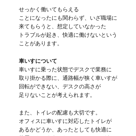
せっかく​働いて​もらえる​
ことになったにも​関わらず、​いざ職場に​
来て​もらうと、​想定していなかった​
トラブルが​起き、​快適に​働けないと​いう​
ことがあります。
車いすに​ついて
車いすに​乗った​状態で​デスクで​業務に​
取り掛かる​際に、​通路幅が​狭く​車いすが​
回転が​できない、​デスクの​高さが​
足りない​ことが​考えられます。
また、​トイレの​配慮も​大切です。​
オフィスに​車いすに​対応した​トイレが​
あるか​どうか、​あったとしても​快適に​