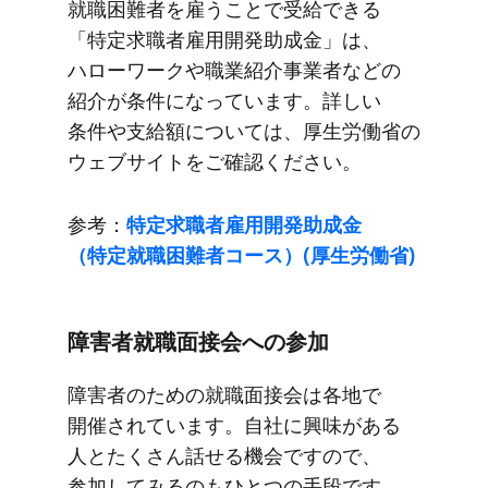
就職困難者を​雇う​ことで​受給できる​
「特定求職者雇用開発助成金」は、​
ハローワークや​職業紹介事業者などの​
紹介が​条件に​なっています。​詳しい​
条件や​支給額に​ついては、​厚生労働省の​
ウェブサイトを​ご確認ください。
参考：
特定求職者雇用開発助成金​
（特定就職困難者コース）​(厚生労働省)
障害者就職面接会への​参加
障害者の​ための​就職面接会は​各地で​
開催されています。​自社に​興味が​ある​
人と​たくさん​話せる​機会ですので、​
参加してみるのも​ひとつの​手段です。​