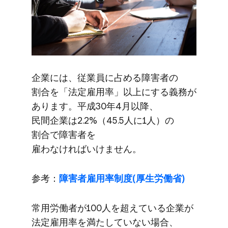
企業には、​従業員に​占める​障害者の​
割合を​「法定雇用率」以上に​する​義務が​
あります。​平成30年4月以降、​
民間企業は​2.2%​（45.5人に​1人）の​
割合で​障害者を​
雇わなければいけません。
参考：
障害者雇用率制度(厚生労働省)
常用労働者が​100人を​超えている​企業が​
法定雇用率を​満たしていない​場合、​