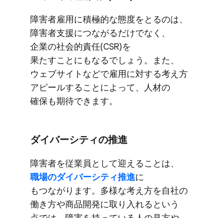
障害者雇用に​積極的な​態度を​とるのは、​
障害者支援に​つながるだけでなく、​
企業の​社会的責任(CSR)を​
果たすことにも​なるでしょう。​また、​
ウェブサイトなどで​雇用に​対する​考え方​
アピールする​ことに​よって、​人材の​
確保も​期待できます。
ダイバーシティの​推進
障害者を​従業員と​して​迎える​ことは、
職場の​ダイバーシティ推進
に​
もつながります。​多様な​考え方を​自社の​
働き方や​商品開発に​取り入れると​いう​
点では、​障害を​持っている​人の​見方や​