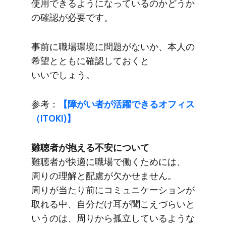
使用できるようになっているのかどうか
の​確認が​必要です。
事前に​職場環境に​問題が​ないか、​本人の​
希望とともに​確認しておくと​
いいでしょう。
参考：
【障が​い者が​活躍できる​オフィス
（ITOKI)】
難聴者が​抱える​不安に​ついて
難聴者が​快適に​職場で​働く​ためには、​
周りの​理解と​配慮が​欠かせません。​
周りが​当たり前に​コミュニケーションが​
取れる​中、​自分だけ耳が​聞こえづらいと​
いうのは、​周りから​孤立しているような​