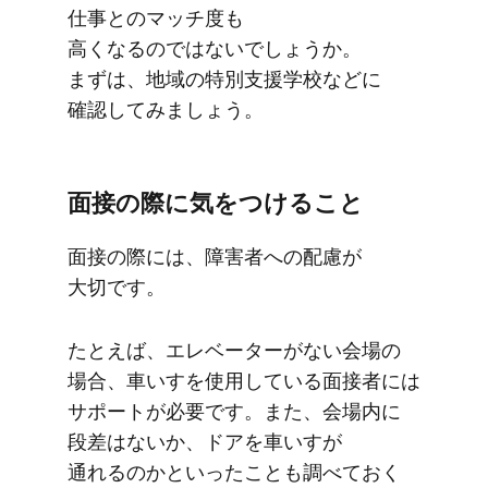
仕事との​マッチ度も​
高くなるのではないでしょうか。​
まずは、​地域の​特別支援学校などに​
確認してみましょう。
面接の​際に​気を​つける​こと
面接の​際には、​障害者への​配慮が​
大切です。
た​とえば、​エレベーターが​ない​会場の​
場合、​車いすを​使用している​面接者には​
サポートが​必要です。​また、​会場内に​
段差は​ないか、​ドアを​車いすが​
通れるのかと​いったことも​調べておく​