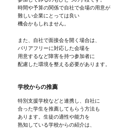
時間や​予算の​関係で​自社で​会場の​用意が​
難しい​企業に​とっては​良い​
機会かもしれません。
また、​自社で​面接会を​開く​場合は、​
バリアフリーに​対応した​会場を​
用意するなど​障害を​持つ参加者に​
配慮した​環境を​整える​必要が​あります。
学校からの​推薦
特別支援学校などと​連携し、​自社に​
合った​学生を​推薦して​もらう方​法も​
あります。​生徒の​適性や能力を​
熟知している​学校からの​紹介は、​