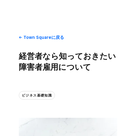
Town Squareに​戻る
経営者なら​知って​おきたい​
障害者雇用に​ついて​
ビジネス基礎知識