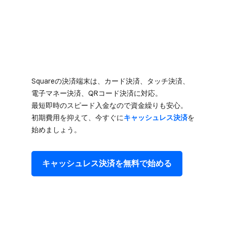
Squareの​決済端末は、​カード決済、​タッチ決済、​
電子マネー決済、​QRコード決済に​対応。​
最短即時の​スピード入金なので​資金繰りも​安心。​
初期費用を​抑えて、​今すぐに
​キャッシュレス決済
を​
始めましょう。
キャッシュレス決済を​無料で​始める