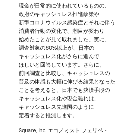
現金が​日常的に​使われている​ものの、​
政府の​キャッシュレス推進政策や​
新型コロナウイルス感染症と​それに​伴う​
消費者行動の​変化で、​潮目が​変わり​
始めた​ことが​見て​取れました。​実に、​
調査対象の​60%以上が、​日本の​
キャッシュレス化が​さらに​進んで​
ほしいと​回答しています。​さらに、​
前回調査と​比較し、​キャッシュレスの​
普及の​体感も​大幅に​伸びる​結果と​なった​
ことを​考えると、​日本でも​決済手段の​
キャッシュレス化や​現金離れは、​
キャッシュレス先進国のように​
定着すると​推測します。
Square, Inc. エコノミスト フェリペ・