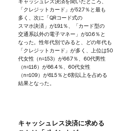
キャッシュレス決済を​聞いた​ところ、​
「クレジットカード」が​52.7％と​最も​
多く、​次に​「QRコード式の​
スマホ決済」が​19.1％、​「カード型の​
交通系以外の​電子マネー」が​10.6％と​
なった。​性年代別で​みると、​どの​年代も​
「クレジットカード」が​多く、​上位は​50​
代女性​（n=153）が​66.7％、​60​代男性​
（n=116）が​66.4％、​60​代女性​
（n=109）が​61.5％と​6割以上を​占める​
結果と​なった。
キャッシュレス決済に​求める​