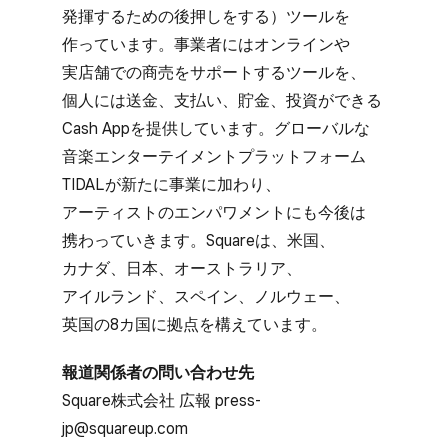
発揮する​ための​後押しを​する）​ツールを​
作っています。​事業者には​オンラインや​
実店舗での​商売を​サポートする​ツールを、​
個人には​送金、​支払い、​貯金、​投資が​できる​
Cash Appを​提供しています。​グローバルな​
音楽エンターテイメントプラットフォーム
TIDALが​新たに​事業に​加わり、​
アーティストの​エンパワメントにも​今後は​
携わっていきます。​Squareは、​米国、​
カナダ、​日本、​オーストラリア、​
アイルランド、​スペイン、​ノルウェー、​
英国の​8カ国に​拠点を​構えています。
報道関係者の​問い​合わせ先
Square株式会社 ​広報 press-
jp@squareup.com