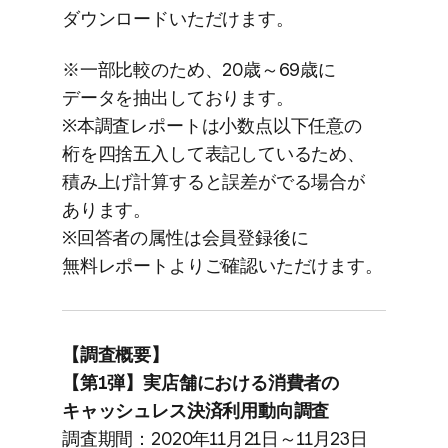
ダウンロードいただけます。
※一部​比較の​ため、​20歳～69歳に​
データを​抽出しております。
※本調査レポートは​小数点以下​任意の​
桁を​四捨五入して​表記している​ため、​
積み上げ計算すると​誤差がでる​場合が​
あります。
※回答者の​属性は​会員登録後に​
無料レポートより​ご確認いただけます。
【調査概要】
【第1弾】実店舗に​おける​消費者の​
キャッシュレス決済利用動向調査
調査期間：2020年11月21日～11月23日