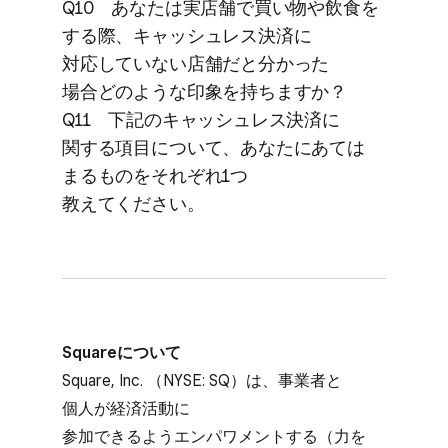
Q10 あなたは​実店舗で​買い物や​飲食を​
する​際、​キャッシュレス決済に​
対応していない​店舗だと​分かった​
場合どのような​印象を​持ちますか？
Q11 下記の​キャッシュレス決済に​
関する​項目に​ついて、​あなたに​あては​
まる​ものを​それぞれ1つ​
教えてください。
Squareに​ついて
Square, Inc. ​（NYSE: SQ）は、​事業者と​
個人が​経済活動に​
参加できるようエンパワメントする​（力を​