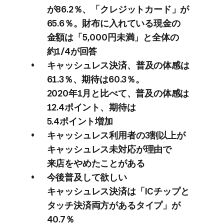
が​86.2％、​「クレジットカード」が​
65.6％。​財布に​入れている​現金の​
金額は​「5,000円未満」と​全体の​
約1/4が​回答
キャッシュレス決済、​普及の​体感は​
61.3％、​期待は​60.3％。​
2020年1月と​比べて、​普及の​体感は​
12.4ポイント、​期待は​
5.4ポイント増加
キャッシュレス利用者の​3割以上が​
キャッシュレス未対応が​理由で​
来店を​やめた​ことがある
今後​普及して​欲しい​
キャッシュレス決済は​「ICチップと​
タッチ決済両方が​ある​タイプ」が​
40.7％