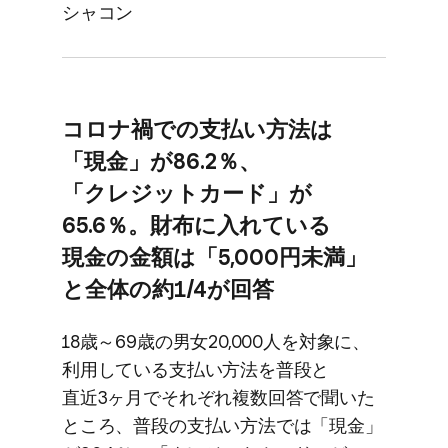
シャコン
コロナ禍での​支払い方​法は​
「現金」が​86.2％、​
「クレジットカード」が​
65.6％。​財布に​入れている​
現金の​金額は​「5,000円未満」
と​全体の​約1/4が​回答
18歳～69歳の​男女20,000人を​対象に、​
利用している​支払い方​法を​普段と​
直近3ヶ月で​それぞれ複数回答で​聞いた​
ところ、​普段の​支払い方​法では​「現金」