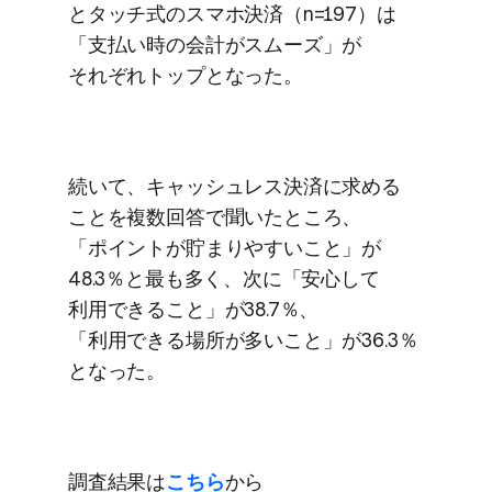
と​タッチ式の​スマホ決済​（n=197）は​
「支払い​時の​会計が​スムーズ」が​
それぞれトップと​なった。
続いて、​キャッシュレス決済に​求める​
ことを​複数回答で​聞いた​ところ、​
「ポイントが​貯まりやすい​こと」が​
48.3％と​最も​多く、​次に​「安心して​
利用できる​こと」が​38.7％、​
「利用できる​場所が​多い​こと」が​36.3％
と​なった。
調査結果は
​こちら
から​