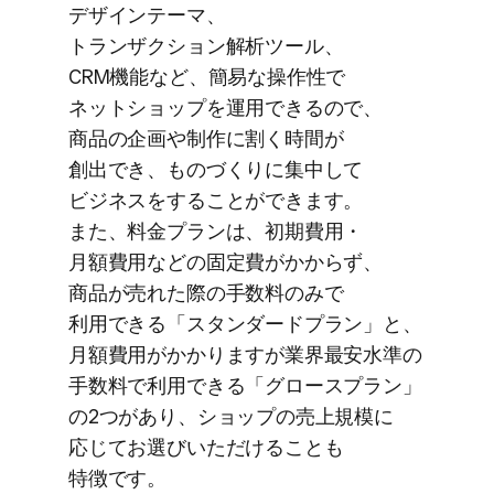
デザインテーマ、​
トランザクション解析ツール、​
CRM機能など、​簡易な​操作性で​
ネットショップを​運用できるので、​
商品の​企画や​制作に​割く​時間が​
創出でき、​もの​づくりに​集中して​
ビジネスを​する​ことができます。
また、​料金プランは、​初期費用・
月額費用などの​固定費が​かからず、​
商品が​売れた​際の​手数料のみで​
利用できる​「スタンダードプラン」と、​
月額費用が​かかりますが​業界最安水準の​
手数料で​利用できる​「グロースプラン」
の​2つが​あり、​ショップの​売上規模に​
応じてお選びいただける​ことも​
特徴です。