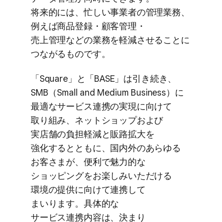
将来的には、​忙しい​事業者の​管理業務、​
例えば​商品登録・顧客管理・
売上管理などの​業務を​軽減させる​ことに​
つながる​ものです。
「Square」と​「BASE」は​引き​続き、​
SMB​（Small and Medium Business）に​
最適な​サービス連携の​実現に​向けて​
取り組み、​ネットショップおよび​
実店舗の​負担軽減と​販路拡大を​
強化するとともに、​国内外の​あらゆる​
お客さまが、​便利で​魅力的な​
ショッピングを​お楽しみいただける​
環境の​提供に​向けて​連携して​
まいります。​具体的な​
サービス連携内容は、​決まり​