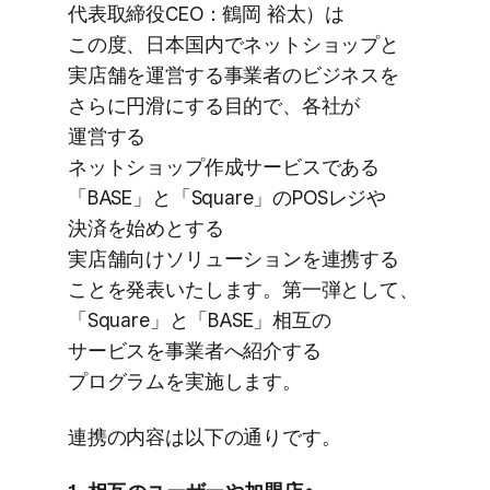
代表取締役CEO：鶴岡 裕太）は​
この度、​日本国内で​ネットショップと​
実店舗を​運営する​事業者の​ビジネスを​
さらに​円滑に​する​目的で、​各社が​
運営する​
ネットショップ作成サービスである​
「BASE」と​「Square」の​POSレジや​
決済を​始めと​する​
実店舗向けソリューションを​連携する​
ことを​発表いたします。​第一弾と​して、​
「Square」と​「BASE」​相互の​
サービスを​事業者へ​紹介する​
プログラムを​実施します。
連携の​内容は​以下の​通りです。