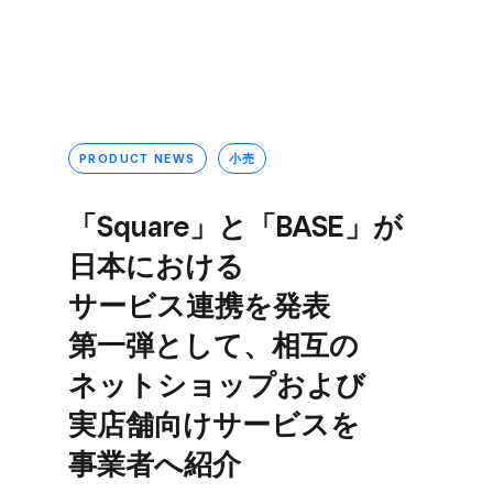
PRODUCT NEWS
小売
「Square」と​「BASE」が​
日本に​おける​
サービス連携を​発表
第一弾と​して、​相互の​
ネットショップおよび​
実店舗向けサービスを​
事業者へ​紹介