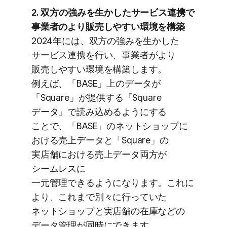
2. 双方の​強みを​生かした​サービス連携で​
事業者のより​販売しやすい​環境を​構築
2024年には、​双方の​強みを​生かした​
サービス連携を​行い、​事業者が​より​
販売しやすい​環境を​構築します。​
例えば、​「BASE」上の​データが​
「Square」が​提供する​「Square
データ」で​読み込めるように​する​
ことで、​「BASE」の​ネットショップに​
おける​売上データと​「Square」の​
実店舗に​おける​売上データ両方が​
シームレスに​
一元管理できるようになります。​これに​
より、​これまで​別々に​行っていた​
ネットショップと​実店舗の​在庫などの​
データ管理が​同時に​できます。​