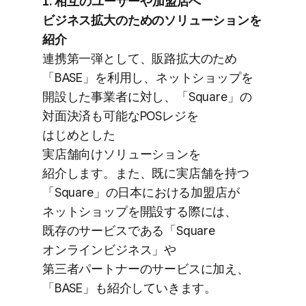
1. 相互の​ユーザーや​加盟店へ​
ビジネス拡大の​ための​ソリューションを​
紹介
連携第一弾と​して、​販路拡大の​ため​
「BASE」を​利用し、​ネットショップを​
開設した​事業者に​対し、​「Square」の​
対面決済も​可能な​POSレジを​
はじめとした​
実店舗向けソリューションを​
紹介します。​また、​既に​実店舗を​持つ​
「Square」の​日本に​おける​加盟店が​
ネットショップを​開設する​際には、​
既存の​サービスである​「Square
オンラインビジネス」や​
第三者パートナーの​サービスに​加え、​
「BASE」も​紹介していきます。