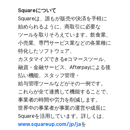
Squareに​ついて
Squareは、​誰もが​販売や​決済を​手軽に​
始められるように、​商取引に​必要な​
ツールを​取りそろえています。​飲食業、​
小売業、​専門サービス業などの​各業種に​
特化した​ソフトウェア、​
カスタマイズできる​eコマースツール、​
融資・金融サービス、​Afterpayに​よる​後​
払い​機能、​スタッフ管理・
給与管理ツールなどが​その​一例です。​
これらが​全て​連携して​機能する​ことで、​
事業者の​時間や​労力を​削減します。​
世界中の​事業者が​事業の​運営や​成長に​
Squareを​活用しています。​詳しくは、
www.squareup.com/jp/ja
を​