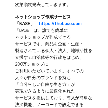
次第順次発表していきます。
ネットショップ作成サービス​
「BASE」
https://thebase.com
​「BASE」は、​誰でも​簡単に​
ネットショップが​作成できる​
サービスです。​商品を​企画・生産・​
製造されている​個人・法人、​地域活性を​
支援する​自治体等の​行政を​はじめ、​
200万ショップに​
ご利用いただいています。​すべての​
人々が​自分の​ブランドを​持ち​
「自分らしい​自由な​生き方」が​
実現できるように​最適化された​
サービスを​提供しており、​導入が​簡単な​
決済機能、​ノーコードで​設定できる​