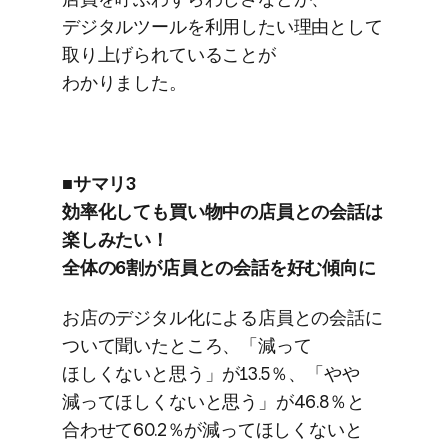
デジタルツールを​利用したい​理由と​して​
取り上げられている​ことが​
わかりました。
■サマリ3
効率化しても​買い物中の​店員との​会話は​
楽しみたい！
全体の​6割が​店員との​会話を​好む傾向に
お店の​デジタル化に​よる​店員との​会話に​
ついて​聞いた​ところ、​「減って​
ほしくないと​思う」が​13.5％、​「やや​
減って​ほしくないと​思う」が​46.8％と​
合わせて​60.2％が​減って​ほしくないと​