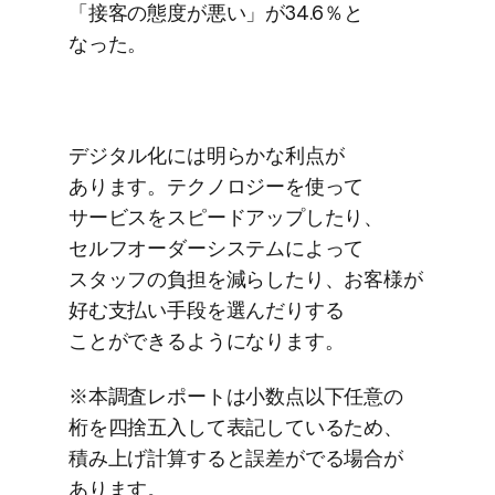
「接客の​態度が​悪い」が​34.6％と​
なった。
デジタル化には​明らかな​利点が​
あります。​テクノロジーを​使って​
サービスを​スピードアップしたり、​
セルフオーダーシステムに​よって​
スタッフの​負担を​減らしたり、​お客様が​
好む支払い​手段を​選んだりする​
ことができるようになります。
※本調査レポートは​小数点以下​任意の​
桁を​四捨五入して​表記している​ため、​
積み上げ計算すると​誤差がでる​場合が​
あります。