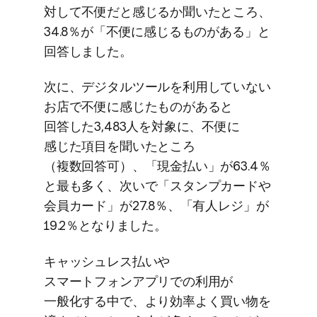
対して​不便だと​感じるか​聞いた​ところ、​
34.8％が​「不便に​感じる​ものが​ある」と​
回答しました。
次に、​デジタルツールを​利用していない​
お店で​不便に​感じた​ものが​あると​
回答した​3,483人を​対象に、​不便に​
感じた​項目を​聞いた​ところ​
（複数回答可）、​「現金払い」が​63.4％
と​最も​多く、​次いで​「スタンプカードや​
会員カード」が​27.8％、​「有人レジ」が​
19.2％と​なりました。
キャッシュレス払いや​
スマートフォンアプリでの​利用が​
一般化する​中で、​より​効率よく​買い物を​