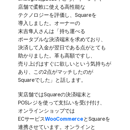
店舗で​柔軟に​使える​高性能な​
テクノロジーを​評価し、​Squareを​
導入しました。​オーナーの​
末吉隼人さんは​「持ち​運べる​
ポータブルな​決済端末を​求めており、​
決済して​入金が​翌日である​点が​とても​
助かりました。​革も​高額ですし、​
売り上げは​すぐに​欲しいと​いう​気持ちが​
あり、​この​2点が​マッチしたのが​
Squareでした」と​話します。
実店舗では​Squareの​決済端末と​
POSレジを​使って​支払いを​受け付け、​
オンラインショップでは​
ECサービス
WooCommerce
と​Squareを​
連携させています。​オンラインと​