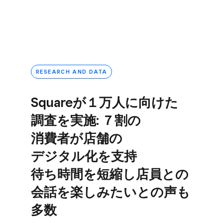
RESEARCH AND DATA
Squareが​１万人に​向けた​
調査を​実施: ７割の​
消費者が​店舗の​
デジタル化を​支持
待ち時間を​短縮し店員との​
会話を​楽しみたいとの​声も​
多数