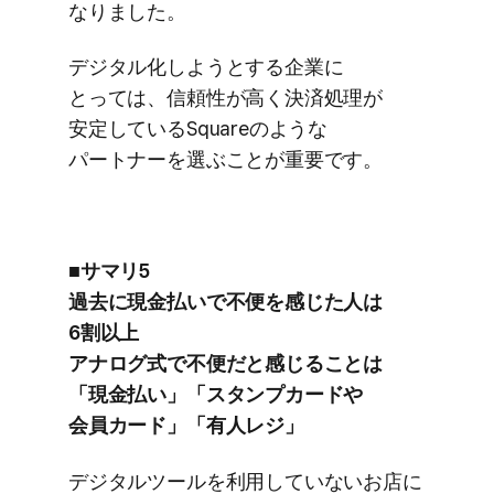
なりました。
デジタル化しようとする​企業に​
とっては、​信頼性が​高く​決済処理が​
安定している​Squareのような​
パートナーを​選ぶことが​重要です。
■サマリ5
過去に​現金払いで​不便を​感じた​人は​
6割以上
アナログ式で​不便だと​感じる​ことは​
「現金払い」​「スタンプカードや​
会員カード」​「有人レジ」
デジタルツールを​利用していない​お店に​