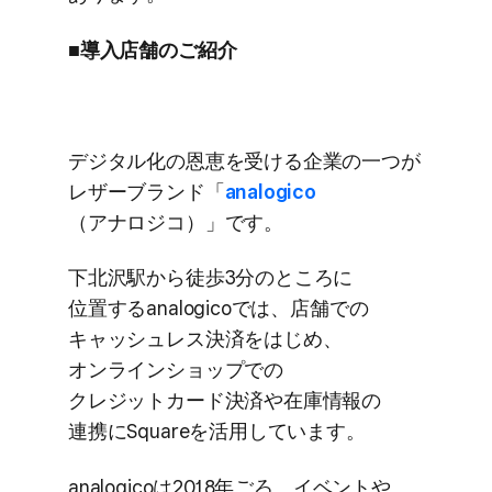
■導入店舗の​ご紹介
デジタル化の​恩恵を​受ける​企業の​一つが​
レザーブランド​「
analogico
（アナロジコ）」です。
下北沢駅から​徒歩3分の​ところに​
位置する​analogicoでは、​店舗での​
キャッシュレス決済を​はじめ、​
オンラインショップでの​
クレジットカード決済や​在庫情報の​
連携に​Squareを​活用しています。
analogicoは​2018年ごろ、​イベントや​