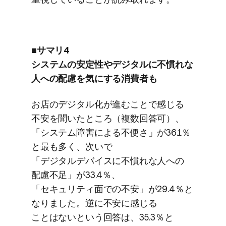
■サマリ4
システムの​安定性や​デジタルに​不慣れな​
人への​配慮を​気に​する​消費者も
お店の​デジタル化が​進むことで​感じる​
不安を​聞いた​ところ​（複数回答可）、​
「システム障害に​よる​不便さ」が​36.1％
と​最も​多く、​次いで​
「デジタルデバイスに​不慣れな​人への​
配慮不足」が​33.4％、​
「セキュリティ面での​不安」が​29.4％と​
なりました。​逆に​不安に​感じる​
ことはないと​いう​回答は、​35.3％と​