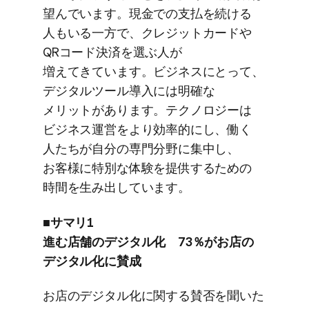
望んでいます。​現金での​支払を​続ける​
人も​いる​一方で、​クレジットカードや​
QRコード決済を​選ぶ人が​
増えてきています。​ビジネスに​とって、​
デジタルツール導入には​明確な​
メリットが​あります。​テクノロジーは​
ビジネス運営を​より​効率的にし、​働く​
人た​ちが​自分の​専門分野に​集中し、​
お客様に​特別な​体験を​提供する​ための​
時間を​生み出しています。
■サマリ1
進む店舗の​デジタル化 73％が​お店の​
デジタル化に​賛成
お店の​デジタル化に​関する​賛否を​聞いた​