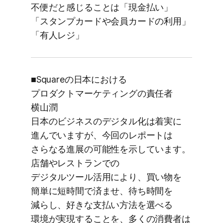
不便だと​感じる​ことは​「現金払い」​
「スタンプカードや​会員カードの​利用」​
「有人レジ」
■Squareの​日本に​おける​
プロダクトマーケティングの​責任者
横山潤
日本の​ビジネスの​デジタル化は​着実に​
進んでいますが、​今回の​レポートは​
さらなる​進展の​可能性を​示しています。​
店舗や​レストランでの​
デジタルツール活用に​より、​買い物を​
簡単に​短時間で​済ませ、​待ち時間を​
減らし、​好きな​支払い方​法を​選べる​
環境が​実現する​ことを、​多くの​消費者は​