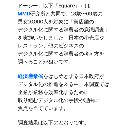
ドーシー、​以下​「Square」）は
MMD
研究所と​共同で、​18歳〜69歳の​
男女10,000人を​対象に​「実店舗の​
デジタル化に​関する​消費者の​意識調査」
を​実施いたしました。​日本の​小売店や​
レストラン、​他の​ビジネスの​
デジタル化に​関する​消費者の​考え方を​
調べる​ことが​狙いです。
経済産業省
を​はじめと​する​日本政府が​
デジタル化の​推進を​図る​中、​本調査では​
企業が​業務を​効率化する​ために​
取り組むデジタル化の​手段や​理由に​
焦点を​当てています。
調査結果は​以下の​とおりです。