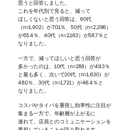
思うと​回答しました。
これを​年代別で​見ると、​減って​
ほしくないと​思う​回答は、​60代​
（n=1,902）が​70.1％、​50代​（n=2,296）
が​65.4％、​40代​（n=2,163）が​58.7％と​
なりました。
一方で、​減って​ほしいと​思う​回答が​
多かったのは、​10代​（n=288）が​49.3％
と​最も​多く、​次いで​20代​（n=1,630）が​
48.0％、​30代​（n=1,721）が​46.4％と​
なりました。
コスパや​タイパを​重視し​効率性に​注目が​
集まる​一方で、​年齢層が​上がるに​
連れて、​店員との​コミュニケーションを​
重視している​ことが​読み取れます。