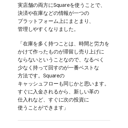
実店舗の​両方に​Squareを​使う​ことで、​
決済や​在庫などの​情報が​一つの​
プラットフォーム上に​まとまり、​
管理しやすくなりました。
「在庫を​多く​持つことは、​時間と​労力を​
かけて​作った​ものが​滞留し売り上げに​
ならないと​いう​ことなので、​なるべく​
少なく​持って回すのが​一番ベストな​
方法です。​Squareの​
キャッシュフローも​同じかと​思います。​
すぐに​入金されるから、​新しい​革の​
仕入れなど、​すぐに​次の​投資に​
使うことができます」