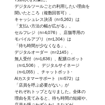
デジタルツールごとの​利用したい​理由を​
聞いた​ところ​（複数回答可）、​
キャッシュレス決済​（n=5,262）は​
「支払い方​法の​幅が​広がる」、​
セルフレジ​（n=4,076）、​店舗専用の​
モバイルアプリ​（n=1,304）は​
「待ち時間が​少なくなる」、​
デジタルオーダー​（n=2,145）、​
無人受付​（n=1,636）、​配膳ロボット​
（n=1,506）、​デジタルサイネージ​
（n=1,055）、​チャットボット･
AIカスタマーサポート​（n=572）は​
「店員を​呼ぶ必要が​ない」が​
それぞれトップと​なりました。​全体の​
理由を​見てみると、​待ち時間の​短縮や、​
店員を​呼ぶわずらわしさなどが、​