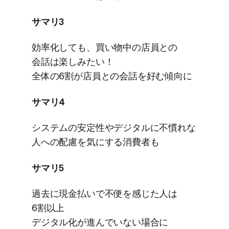
サマリ3
効率化しても、​買い物中の​店員との​
会話は​楽しみたい！
全体の​6割が​店員との​会話を​好む傾向に
サマリ4
システムの​安定性や​デジタルに​不慣れな​
人への​配慮を​気に​する​消費者も
サマリ5
過去に​現金払いで​不便を​感じた​人は​
6割以上
デジタル化が​進んでいない​場合に​