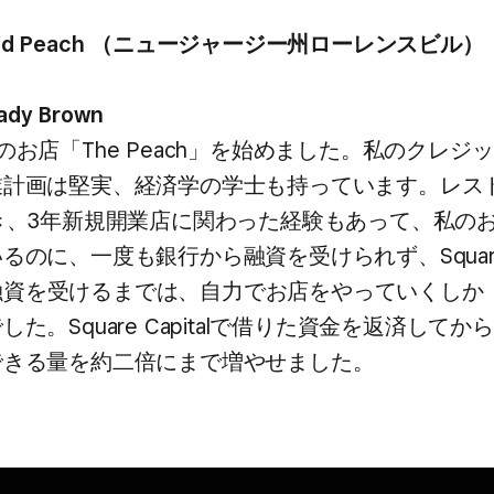
gered Peach ​（ニュージャージー州ローレンスビル）
ady Brown
の​お店​「The Peach」を​始めました。​私の​クレジ
計画は​堅実、​経済学の​学士も​持っています。​レス
き、​3年新規開業店に​関わった​経験も​あって、​私の​お
のに、​一度も​銀行から​融資を​受けられず、​Squar
から​融資を​受けるまでは、​自力で​お店を​やっていくしか​
。​Square Capitalで​借りた​資金を​返済してから
できる​量を​約二倍にまで​増やせました。