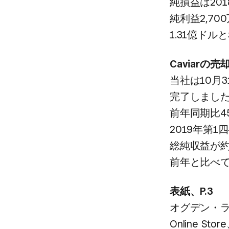
純損益は​20
純利益2,70
1.31億ドル
Caviarの​
当社は​10月
完了しました。​
前年同期比45
2019年第1
総純収益が​約1
前年と​比べ
表紙、​P.3
オグデン・​ラ
Online Stor