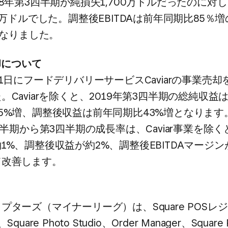
18年第3四半期が​純損失1,700万ドルだったのに​対し
0万ドルでした。​調整後EBITDAは​前年同期比85％増の
と​なりました。
売却に​ついて
31日に​フードデリバリーサービスCaviarの​事業売却を
Caviarを​除くと、​2019年第3四半期の​総純収益は
%増、​調整後​収益は​前年同期比43%増と​なります。
四半期から​第3四半期の​成長率は、​Caviar事業を​除く
%、​調整後​収益が​約2%、​調整後EBITDAマージンが​
て​改善します。
プターズ​（マイナーリーグ）は、​Square POSレジ、​
e、​Square Photo Studio、​Order Manager、​Square P