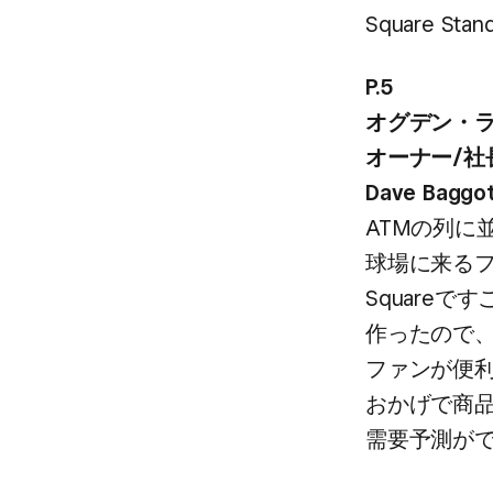
Square Sta
P.5
オグデン・​
オーナー/社
Dave Baggo
ATMの​列に
球場に​来る​
Squareで
作ったので、
ファンが​便利に
おかげで​商品
需要予測が​