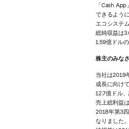
「Cash A
できるように
エコシステムを
総純収益は​3
1.59億ドル
株主のみな
当社は​201
成長に​向けて
12.7億ドル
売上総利益は​
2018年第3四
なりました。​E