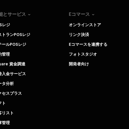
能とサービス
Eコマース
OSレジ
オンラインストア
ストランPOSレジ
リンク決済
テールPOSレジ
Eコマースを連携する
約管理
フォトスタジオ
uare 資金調達
開発者向け
時入金サービス
ータ分析
クセスプラス
フト
客リスト
庫管理