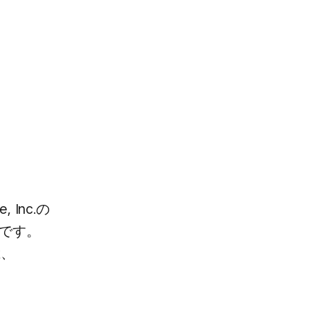
Inc.の​
抄訳です。
は、