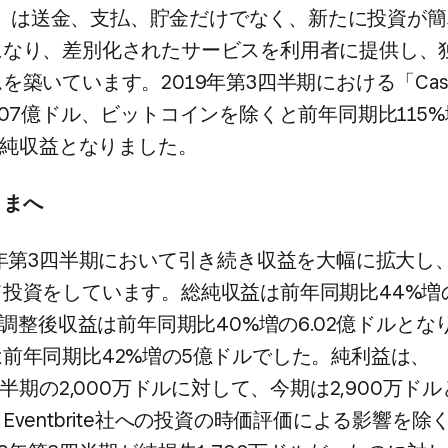
pp」は​送金、​支払、​貯金だけでなく、​新たに​投資が​簡
なり、​差別化された​サービスを​利用者に​提供し、​
​築いています。​2019年第3四半期に​おける​「Cash
.07億ドル、​ビットコインを​除くと​前年同期比115%
の​純収益と​なりました。
さまへ
9年第3四半期に​おいて​引き​続き収益を​大幅に​拡大し、
​投資を​しています。​総純収益は​前年同期比44%増の
、​調整後​収益は​前年同期比40%増の​6.02億ドルと​な
前年同期比42%増の​5億ドルでした。​純利益は、​
半期の​2,000万ドルに​対して、​今期は​2,900万ドルと
ventbrite社への​投資の​時価評価に​よる​影響を​除