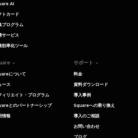
uare AI
フトカード
典プログラム
携サービス
務効率化ツール
uare
サポート
uareについて
料金
ュース
資料ダウンロード
フィリエイト・プログラム
導入事例
quareとのパートナーシップ
Squareへの乗り換え
用情報
導入のご相談
お問い合わせ
ブログ