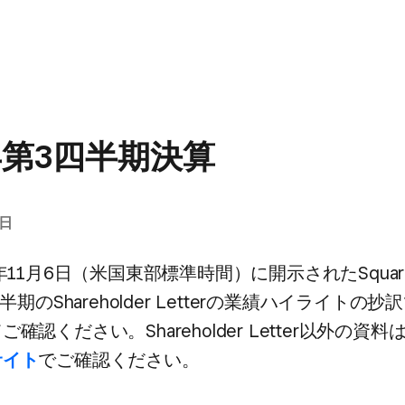
9年第3四半期決算
7日
年11月6日​（米国東部標準時間）に​開示された​Square, 
半期の​Shareholder Letterの​業績ハイライトの​
​ご確認ください。​Shareholder Letter以外の​資料
サイト
で​ご確認ください。