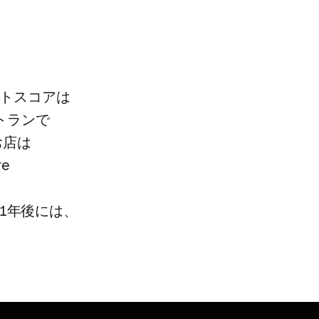
ットスコアは​
トランで​
店は​
e
​1年後には、​