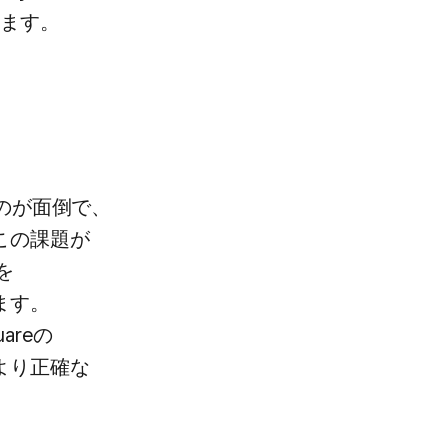
しています。
のが​面倒で、​
この​課題が​
​
ます。​
reの​
り​正確な​