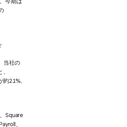
、​今期は​
​
​
​
​当社の​
と、​
約2.1%、​
Square
ayroll、​