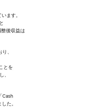
ています。​
​
調整後​収益は​
おり、​
ことを​
し、​
Cash
ました。​