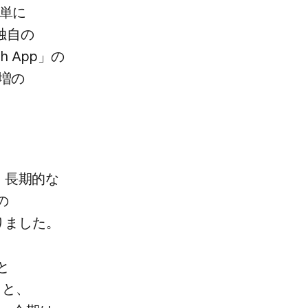
単に​
独自の​
 App」の​
増の​
​長期的な​
​
りました。​
​
くと、​