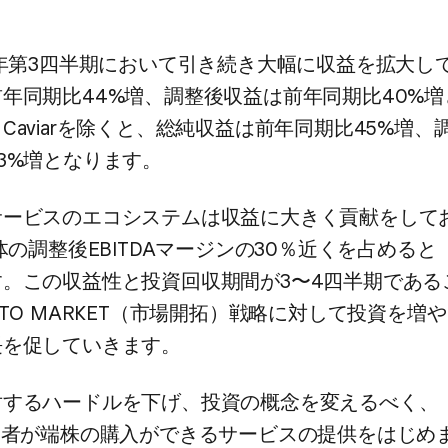
9年第3四半期に​おいて​引き​続き​大幅に​収益を​拡大し
年同期比44%増、​調整後​収益は​前年同期比40%増と
Caviarを​除くと、​総純収益は​前年同期比45%増、​
3%増と​なります。
ービスの​エコシステムは​収益に​大きく​貢献を​して
全体の​調整後EBITDAマージンの​30％近くを​占めると​
​この​収益性と​投資回収期間が​3〜4四半期である​
TO MARKET​（市場開拓）​戦略に​対して​投資を​増や
長を​促していきます。
する​ハードルを​下げ、​投資の​概念を​変えるべく、​「
用者が​端株の​購入が​できる​サービスの​提供を​はじめ