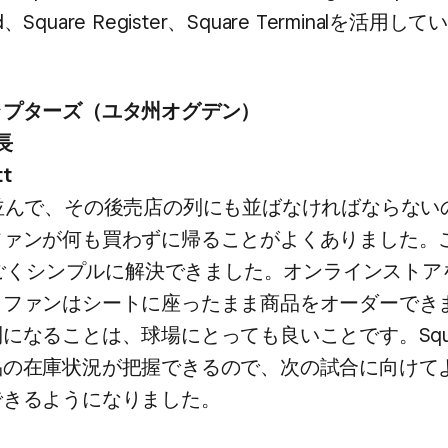
nd、​Square Register、​Square Terminalを​活用
ラプターズ​（ユタ州オグデン）
長
tt
​並んで、​その​後​売店の​列にも​並ばなければならない
ファンが​何も​買わずに​帰る​ことが​よく​ありました。​
すごく​シンプルに​解決できました。​オンラインストアを
​ファンは​シートに​座ったまま​商品を​オーダーでき
​なる​ことは、​球場に​とっても​良い​ことです。​Squa
の​在庫状況が​把握できるので、​次の​試合に​向けてよ
できるようになりました。