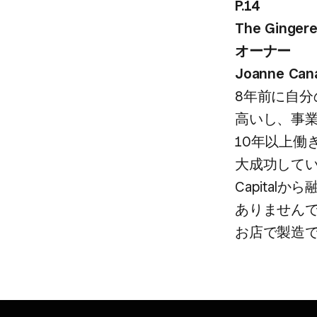
P.14
The Gin
オーナー
Joanne Can
8年前に​自分
高いし、​事業
10年以上​働
大成功している
Capital
ありませんでした
お店で​製造