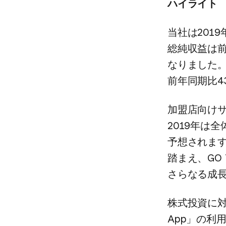
ハイライト
当社は​201
総純収益は​前
なりました。​
前年同期比4
加盟店向けサ
2019年は​
予想されます。
踏まえ、​GO 
さらなる​成
株式投資に​対
App」の​利