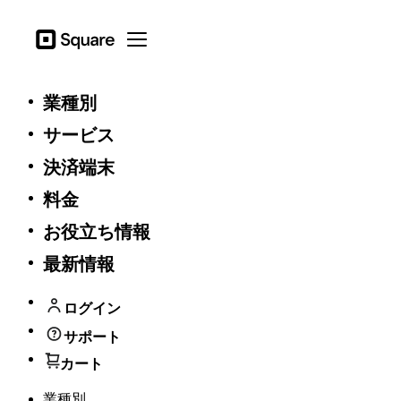
Square
Open menu
一般
業種別
サービス
プロモーション規約 - SMBCFREE
決済端末
本プロモーションは期間限定です。2020年9月30日 午
料金
後11:59分(日本時間)で終了します。
1つのスクエアアカウントに対し、期間中1回のみ適用
お役立ち情報
可能です。
スクエアは本プロモーションをいつでも変更し、終了
最新情報
する権利を有します。
ログイン
ブラウザをアップデートしてください。
サポート
カート
以下の対応ブラウザの最新バージョンをダウンロードして、
このウェブサイトを最大限に活用してください。
業種別