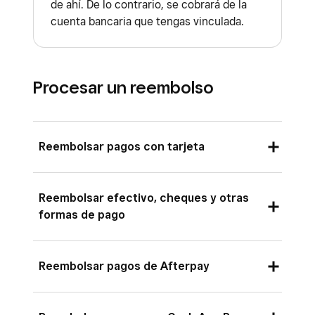
de ahí. De lo contrario, se cobrará de la
cuenta bancaria que tengas vinculada.
Procesar un reembolso
Reembolsar pagos con tarjeta
Aplicación Punto de venta:
Reembolsar efectivo, cheques y otras
Inicia sesión en la aplicación Punto de venta
formas de pago
Square y pulsa
Transacciones
.
Para equilibrar tu contabilidad, puedes
Selecciona el pago que quieres reembolsar.
Reembolsar pagos de Afterpay
reembolsar pagos con efectivo, cheques y
También puedes buscarlo por número de
otras formas de pago en el transcurso de un
tarjeta, teléfono, nombre del cliente,
Si un cliente completó un pago mediante la
año a partir de la fecha original de la