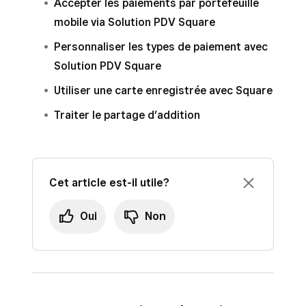
Accepter les paiements par portefeuille
vous trouver dans le pays où vous avez
mobile via Solution PDV Square
activé votre compte Square.
Personnaliser les types de paiement avec
Solution PDV Square
Square peut également traiter les paiements de
vos clients internationaux via Factures Square
Utiliser une carte enregistrée avec Square
ou nos solutions de commerce électronique.
Traiter le partage d’addition
Découvrez comment
créer et envoyer des
factures Square
et comment
démarrer avec
Vente en ligne Square
.
Cet article est-il utile?
Oui
Non