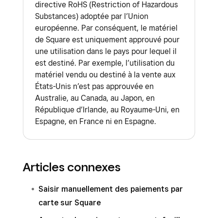
facturation. Vous trouverez peut-être des
de paiement, vous pouvez
saisir
directive RoHS (Restriction of Hazardous
instructions pour enregistrer la carte au dos de
manuellement les paiements par carte avec
Substances) adoptée par l’Union
européenne. Par conséquent, le matériel
celle-ci.
Square
.
de Square est uniquement approuvé pour
Lorsque vous traitez des cartes internationales,
une utilisation dans le pays pour lequel il
est destiné. Par exemple, l’utilisation du
gardez à l’esprit les points suivants :
matériel vendu ou destiné à la vente aux
États-Unis n’est pas approuvée en
Si vous rencontrez des difficultés lors du
Australie, au Canada, au Japon, en
traitement d’une carte internationale,
République d’Irlande, au Royaume-Uni, en
demandez au titulaire de la carte de
Espagne, en France ni en Espagne.
communiquer avec sa banque émettrice.
Des frais de conversion peuvent être
facturés aux titulaires de la carte par
Articles connexes
l’émetteur dans la mesure où les paiements
doivent être traités dans la devise de la
Saisir manuellement des paiements par
transaction.
carte sur Square
Pour traiter des paiements, vous devez