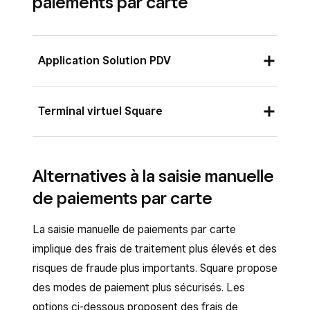
paiements par carte
Application Solution PDV
Assurez-vous d’activer la saisie manuelle de
Terminal virtuel Square
carte pour les applications Square en touchant
☰ Plus
>
Paramètres
>
Passage en
Pour activer la saisie manuelle de la carte avec
caisse
>
Paiements
et faites glisser
Saisie
le Terminal virtuel Square :
Alternatives à la saisie manuelle
manuelle de carte
vers
Principaux types de
paiement
.
de paiements par carte
Connectez-vous au Tableau de bord Square
et cliquez sur
Paiements
>
Terminal
Lorsque vous finalisez une transaction,
La saisie manuelle de paiements par carte
virtuel
>
Paramètres
>
Passage en
touchez
Facturer
pour commencer à
implique des frais de traitement plus élevés et des
caisse
traiter le paiement.
risques de fraude plus importants. Square propose
Activez
Saisir une carte manuellement
.
Touchez
Saisie manuelle de la carte
des modes de paiement plus sécurisés. Les
Cliquez sur
Enregistrer
.
pour saisir le numéro de carte, la date
options ci-dessous proposent des frais de