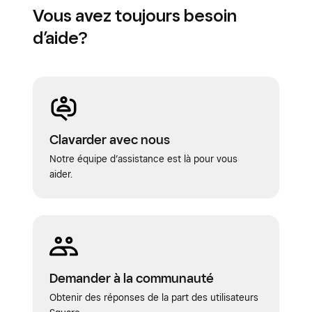
Vous avez toujours besoin
de factures récurrentes que vous pouvez
d’aide?
envoyer par texto ou par courriel. Vous
pouvez programmer l’acompte initial et
diviser le solde restant en plusieurs
paiements.
Clavarder avec nous
Notre équipe d’assistance est là pour vous
aider.
Demander à la communauté
Obtenir des réponses de la part des utilisateurs