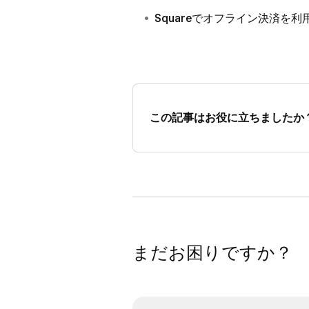
Squareでオフライン決済を利
Square 請求書
で、商品また
求書、見積もり、定期送信請
ケジュールし、残額を複数の
この記事はお役に立ちましたか
まだお困りですか？