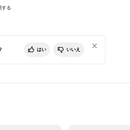
用する
はサービスのお支払いを依頼できます。デジタル請
求書の送信数に上限はありません。初回入金をス
支払いに分けることができます。
？
はい
いいえ