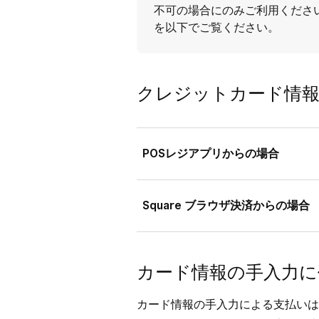
不可の場合にのみご利用くださ
を以下でご覧ください。
クレジットカード情
POSレジアプリからの場合
[
☰その他
] > [
設定
] > [
お会計
] > [
Square ブラウザ決済からの場合
を [
主な支払方法
] にドラッグして
効になっていることを確認します
Square ブラウザ決済でカード
取引を完了する際に、[
お会計
ます。
カード情報の手入力に
[
カード情報の手入力
] をタ
Square データにログインし、
カード情報の手入力による支払いは
リティコード、請求先の郵便
の順にクリックします。