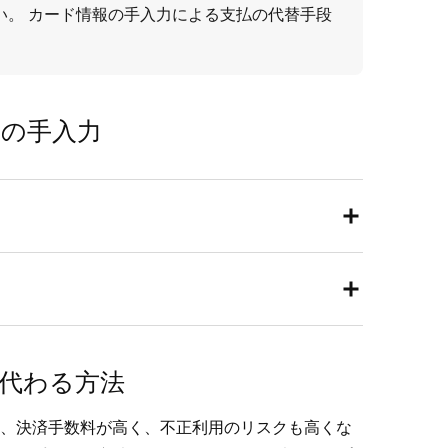
い。 カード情報の手入力による支払の代替手段
報の手入力
お支払い
] の順にタップし、[
カード情報の手入力
]
Square POSレジアプリでカード情報の手入力が有
。
情報の手入力を有効にするには、以下のとおりに進め
] をタップして決済を開始します。
代わる方法
ップし、お客さまのカード番号、有効期限、セキュ
[
お支払い
] > [
ブラウザ決済
] > [
設定
] > [
お会計
]
、決済手数料が高く、不正利用のリスクも高くな
番号を入力します。