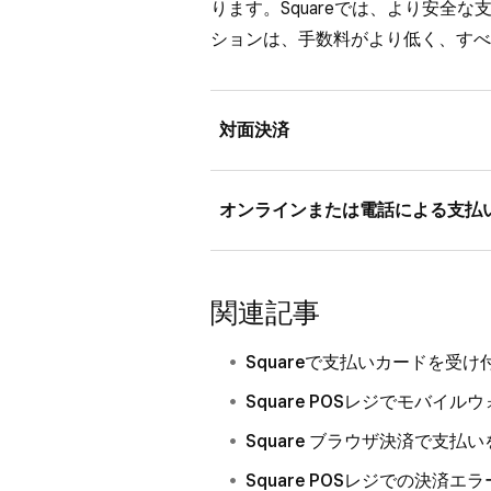
ります。Squareでは、より安全
[
お会計
] をタップして、決
[
カード情報を手入力
] のス
ションは、手数料がより低く、すべて
[
保存
] をクリックします。
取引を完了する際に、[
カード
対面決済
号、有効期限、セキュリティ
[
お会計
] をクリックし、決済
お客さまが対面で支払いを行える場
オンラインまたは電話による支払
iPhoneまたはAndroid端末のTap
タッチ決済・ICカード対応Squ
お客さまが対面での支払いができない
関連記事
て、ICカード（EMV）、タ
信して、次の方法での支払いを受
決済（Apple Pay、Googl
ジットカード、Square ギフト
Squareで支払いカードを受け
Squareのハードウェアをお
決済リンク
は、Square 
Square POSレジでモバイ
to Pay on Android
を使用して
お客さまにSMSやメールで
Square ブラウザ決済で支払
レット決済（Apple PayとG
ようにオンラインで決済リン
Square POSレジでの決済
キャンして支払えるように複