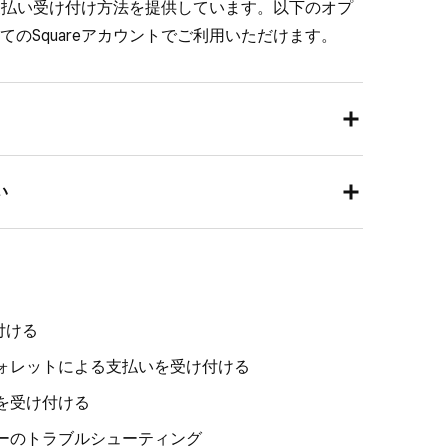
な支払い受け付け方法を提供しています。以下のオプ
済を完了します。
イッチをオンに切り替えます。
のSquareアカウントでご利用いただけます。
情報の手入力
] を選択し、お客さまのカード番
コード、請求先の郵便番号を入力します。
を行います。
合は、Squareハードウェア、または対応する
い
 to Pay機能を使用できます。
are リーダー
などのSquareハードウェアを使用し
場合は、決済リンクまたはSquare 請求書を送
ッチ決済対応カード（NFC）、モバイルウォレット
け付けることができます。デビットカード、クレ
e Pay）を受け付けることができます。
カード（実物または電子版）。
付ける
持ちでない場合は、
iPhoneのタッチ決済
または
Tap
データまたはPOSレジアプリから作成できます。個々の
ルウォレットによる支払いを受け付ける
、タッチ決済対応カード（NFC）とモバイルウォ
決済リンクを送信したり、複数のお客さまが使える
いを受け付ける
oogle Pay）を受け付けることができます。
クを共有したり、お客さまがモバイルフォンでス
エラーのトラブルシューティング
数回利用可のQRコードを作成したりできます。