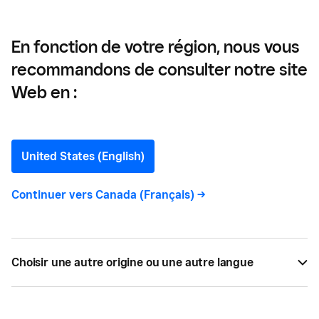
En fonction de votre région, nous vous
recommandons de consulter notre site
Qu’est-ce qu’un paiement
Web en :
sans contact?
United States (English)
Les paiements sans contact sont indispensables
pour les entreprises canadiennes. Ce guide
Continuer vers
Canada (Français)
->
explique ce qu'est un paiement sans contact,
quels sont ses avantages et comment l'accepter.
Choisir une autre origine ou une autre langue
PAR
SQUARE
OCT 20, 2025 —
10 LECTURE MIN