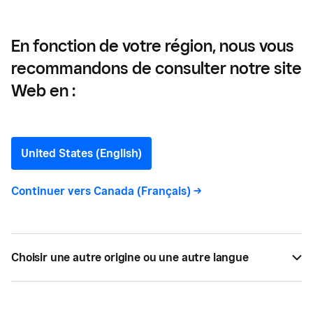
En fonction de votre région, nous vous
recommandons de consulter notre site
Combien coûte l’ouverture
Web en :
d’un restaurant au
Canada?
United States (English)
Continuer vers
Canada (Français)
->
Les coûts de création d'un restaurant sont une
préoccupation majeure pour les nouveaux
propriétaires. Cependant, combien coûte
réellement l'ouverture d'un restaurant?
Choisir une autre origine ou une autre langue
PAR
SQUARE
AVR 02, 2026 —
16 LECTURE MIN