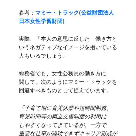
参考：
マミー・トラック(公益財団法人
日​本女性学習財団)
実際、​「本人の​意思に​反した」​働き方と​
いう​ネガティブな​イメージを​抱いている​
人も​いるでしょう。
総務省でも、​女性公務員の​働き方に​
関して、​次のように​マミー・トラックを​
回避すべきものと​して​捉えています。
「子育て​期に​育児休業や​短時間勤務、​
育児時間等の​両立支援制度の​利用は​
しやすくなってきているが、​一方で​
重要な​仕事が​経験できずキャリア形成が​