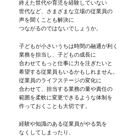
終えた​世代や​育児を​経験していない​
世代など、​さまざまな​立場の​従業員の​
声を​聞く​ことも​解決に​
つながるのではないでしょうか。
子どもが​小さい​うちは​時間の​融通が​利く​
業務を​担当し、​子どもの​成長に​
合わせてもっと​仕事に​力を​注ぎたいと​
希望する​従業員も​いるかもしれません。​
従業員の​ライフステージの​変化に​
合わせて、​担当する​業務の​量や​責任の​
範囲を​柔軟に​変更できるような​体制を​
作っておくことも​大切です。
経験や​知識の​ある​従業員が​やる​気を​
なくしてしまったり、​