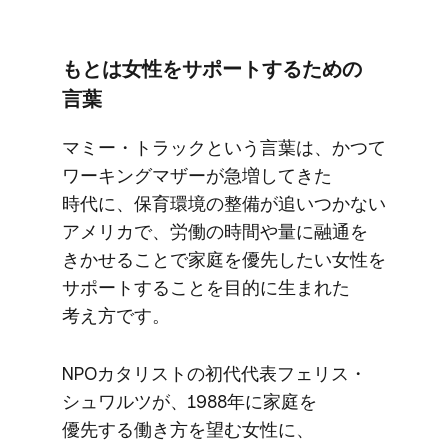
もとは​女性を​サポートする​ための​
言葉
マミー・トラックと​いう​言葉は、​かつて​
ワーキングマザーが​急増してきた​
時代に、​保育環境の​整備が​追いつかない​
アメリカで、​労働の​時間や​量に​融通を​
きかせる​ことで​家庭を​優先した​い​女性を​
サポートする​ことを​目的に​生まれた​
考え方です。
NPOカタリストの​初代代表フェリス・
シュワルツが、​1988年に​家庭を​
優先する​働き方を​望む女性に、​