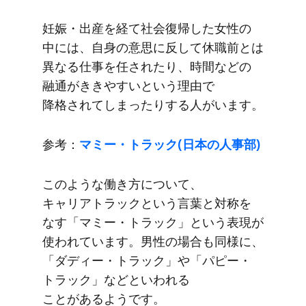
妊娠・出産を​経て​社会復帰した​女性の​
中には、​自身の​意思に​反して​休職前とは​
異なる​仕事を​任されたり、​時間などの​
融通が​ききやすいと​いう​理由で​
降格されてしまったりする​人が​います。
参考：
マミー・トラック(日本の​人事部​)
このような​働き方に​ついて、​
キャリアトラックと​いう​言葉と​対称を​
なす​「マミー・トラック」と​いう​表現が​
使われています。​男性の​場合も​同様に、​
「ダディー・トラック」や​「パピー・
トラック」などと​いわれる​
ことがあるようです。