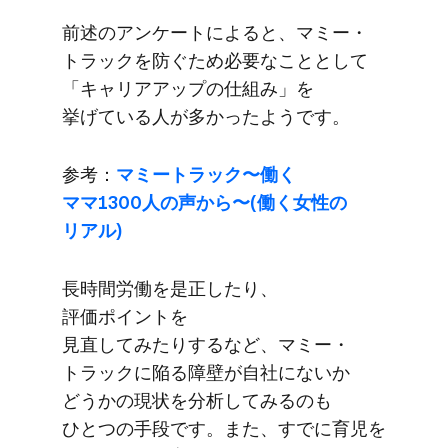
前述の​アンケートに​よると、​マミー・
トラックを​防ぐ​ため必要な​ことと​して​
「キャリアアップの​仕組み」を​
挙げている​人が​多かったようです。
参考：
マミートラック〜働く​
ママ1300人の​声から​〜(働く​女性の​
リアル)
長時間労働を​是正したり、​
評価ポイントを​
見直してみたりするなど、​マミー・
トラックに​陥る​障壁が​自社に​ないか​
どうかの​現状を​分析してみるのも​
ひとつの​手段です。​また、​すでに​育児を​