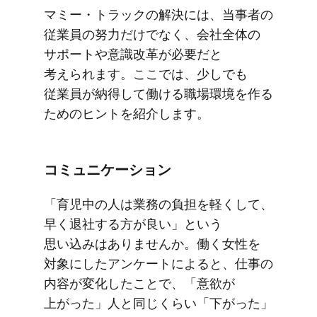
マミー・トラックの​解決には、​当事者の​
従業員の​努力だけでなく、​会社全体の​
サポートや​意識改革が​必要だと​
考えられます。​ここでは、​少しでも​
従業員が​納得して​働ける​職場環境を​作る​
ための​ヒントを​紹介します。
コミュニケーション
「育児中の​人は​業務の​負担を​軽くして、​
早く​退社する​方が​良い」と​いう​
思い込みは​ありませんか。​働く​女性を​
対象に​したアンケートに​よると、​仕事の​
内容が​変化した​ことで、​「意欲が​
上がった」​人と​同じくらい​「下がった」