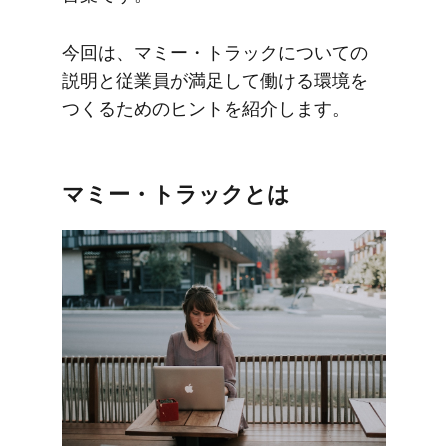
今回は、​マミー・トラックに​ついての​
説明と​従業員が​満足して​働ける​環境を​
つくる​ための​ヒントを​紹介します。
マミー・トラックとは