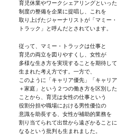
育児休業や​ワークシェアリングと​いった​
制度の​整備を​企業に​提唱し、​これを​
取り上げた​ジャーナリストが​「マミー・
トラック」と​呼んだと​されています。
従って、​マミー・トラックは​仕事と​
育児の​両立を​図りやすくし、​女性が​
多様な​生き方を​実現する​ことを​期待して​
生まれた​考え方です。​一方で、​
このように​「キャリア優先」​「キャリア
＋家庭」と​いう​２つの​働き方を​区別した​
ことから、​育児は​女性の​仕事と​いう​
役割分担や​職場に​おける​男性優位の​
意識を​助長する、​女性が​補助的業務を​
割り当てられて​出世から​遠ざかる​ことに​
なると​いう​批判も​生まれました。