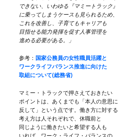
できない、​いわゆる​『マミートラック』
に​乗ってしまう​ケースも​見られる​ため、​
これを​改善し、​子育ても​キャリアも​
目指せる​能力発揮を​促す人事管理を​
進める​必要が​ある。」
参考：
国家公務員の​女性職員活躍と​
ワークライフバランス推進に​向けた​
取組に​ついて​(総務省)
マミー・トラックで​押さえて​おきたい​
ポイントは、​あくまでも​「本人の​意思に​
反して」と​いう​点です。​働き方に​対する​
考え方は​人それぞれで、​休職前と​
同じように​働きたいと​希望する​人も​
いれば、​ワーク・ライフ・バランスの​