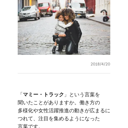
2018/4/20
「
マミー・トラック
」と​いう​言葉を​
聞いた​ことがありますか。​働き方の​
多様化や​女性活躍推進の​動きが​広まるに​
つれて、​注目を​集めるようになった​
言葉です。