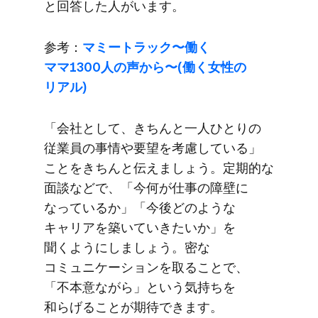
と​回答した​人が​います。
参考：
マミートラック〜働く​
ママ1300人の​声から​〜(働く​女性の​
リアル)
「会社と​して、​きちんと​一人​ひとりの​
従業員の​事情や​要望を​考慮している」
ことを​きちんと​伝えましょう。​定期的な​
面談などで、​「今​何が​仕事の​障壁に​
なっているか」​「今後どのような​
キャリアを​築いていきたいか」を​
聞くようにしましょう。​密な​
コミュニケーションを​取る​ことで、​
「不本意ながら」と​いう​気持ちを​
和らげる​ことが​期待できます。