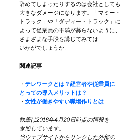
辞めてしまったりするのは​会社と​しても​
大きな​ダメージに​なります。​「マミー・
トラック」や​「ダディー・トラック」に​
よって​従業員の​不満が​募らないように、​
さまざまな​手段を​講じてみては​
いかがでしょうか。
関連記事
・
テレワークとは？​経営者や​従業員に​
とっての​導入メリットは？
・
女性が​働きやすい​職場作りとは
執筆は​2018年4月20日時点の​情報を​
参照しています。​
当ウェブサイトから​リンクした​外部の​