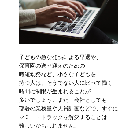
子どもの​急な​発熱に​よる​早退や、​
保育園の​送り​迎えの​ための​
時短勤務など、​小さな​子どもを​
持つ人は、そうでない​人に​比べて​働く​
時間に​制限が​生まれる​ことが​
多いでしょう。​また、​会社と​しても​
部署の​業務量や​人員計画などで、​すぐに​
マミー・トラックを​解決する​ことは​
難しいかもしれません。