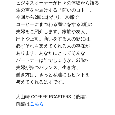
ビジネスオーナーが​日々の​体験から​語る​
生の​声を​お届けする​「商いの​コト」。​
今回から​2回に​わたり、​京都で​
コーヒーに​まつわる​商いを​する​2組の​
夫婦を​ご紹介します。​家族や​友人、​
部下や​上司。​商いを​する​人の​影には、​
必ず​それを​支えてくれる​人の​存在が​
あります。​あなたに​とって​そんな​
パートナーは​誰でしょうか。​2組の​
夫婦が​持つバランス、​生き方、​
働き方は、​きっと​私達にも​ヒントを​
与えてくれる​はずです。
大山崎 COFFEE ROASTERS​（後編）​
前編は
​こちら