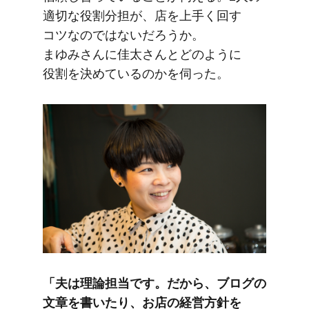
適切な​役割分担が、​店を​上手く​回す​
コツなのではないだろうか。​
まゆみさんに​佳太さんと​どのように​
役割を​決めているのかを​伺った。
「夫は​理論担当です。​だから、​ブログの​
文章を​書いたり、​お店の​経営方​針を​