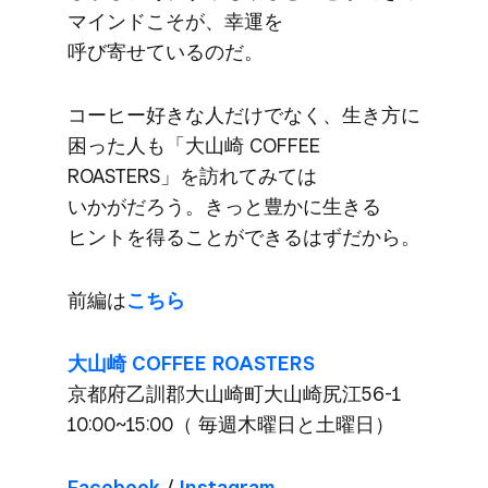
マインドこそが、​幸運を​
呼び寄せているのだ。
コーヒー好きな​人だけでなく、​生き方に​
困った​人も​「大山崎 COFFEE
ROASTERS」を​訪れてみては​
いかがだろう。​きっと​豊かに​生きる​
ヒントを​得る​ことができるは​ずだから。
前編は
​こちら
大山崎 COFFEE ROASTERS
京都府乙訓郡大山崎町大山崎尻江56-1
10:00~15:00​（ 毎週​木曜日と​土曜日）
Facebook
/
Instagram