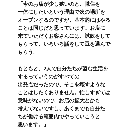
「今の​お店が​少し​狭いのと、​職住を​
一体に​したいと​いう​理由で​次の​場所を​
オープンするのですが、​基本的には​やる​
ことは​同じだと​思っています。​お店に​
来ていただく​お客さんには、​試飲を​して​
もらって、​いろいろ​話を​して​豆を​選んで​
もらう。
もともと、​2人で​自分た​ちが​望む生活を​
するって​いうのが​すべての​
出発点だったので、​そこを​壊すような​
ことは​したく​ありません。​忙しすぎては​
意味が​ないので、​お店の​拡大とかも​
考えてないですし、​あくまでも​自分た​
ちが​働ける​範囲内で​やっていこうと​
思います。」