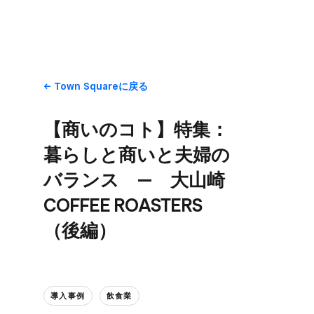
Town Squareに​戻る
【商いの​コト】​特集：
暮らしと​商いと​夫婦の​
バランス — 大山崎
COFFEE ROASTERS ​
（後編）
導入事例
飲食業