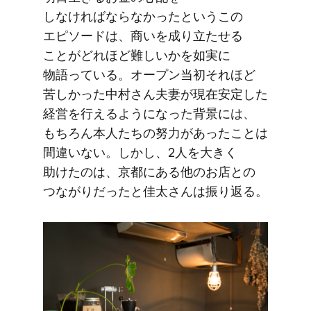
しなければならなかったと​いう​この​
エピソードは、​商いを​成り立たせる​
ことが​どれほど​難しいかを​如実に​
物語っている。​オープン当初それほど​
苦しかった​中村さん​夫妻が​現在安定した​
経営を​行えるようになった​背景には、​
もちろん本人たちの​努力が​あった​ことは​
間違いない。​しかし、​2人を​大きく​
助けたのは、​京都に​ある​他の​お店との​
つながりだったと​佳太さんは​振り返る。