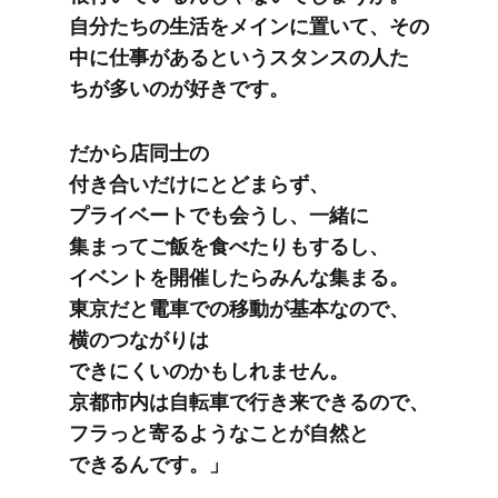
自分たちの​生活を​メインに​置いて、​その​
中に​仕事が​あると​いう​スタンスの​人た​
ちが​多いのが​好きです。
だから​店同士の​
付き合いだけにとどまらず、​
プライベートでも​会うし、​一緒に​
集まって​ご飯を​食べたりも​するし、​
イベントを​開催したら​みんな​集まる。​
東京だと​電車での​移動が​基本なので、​
横の​つながりは​
できにくいのかもしれません。​
京都市内は​自転車で​行き来できるので、​
フラっと​寄るような​ことが​自然と​
できるんです。」