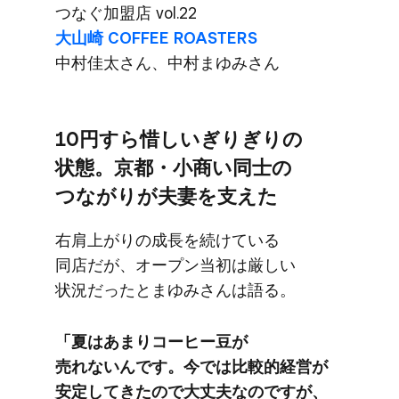
つなぐ​加盟店 vol.22
大山崎 COFFEE ROASTERS
中村佳太さん、​中村まゆみさん
10円すら​惜しい​ぎりぎりの​
状態。​京都・​小商い​同士の​
つながりが​夫妻を​支えた
右肩​上がりの​成長を​続けている​
同店だが、​オープン当初は​厳しい​
状況だった​とまゆみさんは​語る。
「夏は​あまり​コーヒー豆が​
売れないんです。​今では​比較的経営が​
安定してきたので​大丈夫なのですが、​