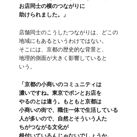
お店同士の​横の​つながりに​
助けられました。」
店舗同士の​こう​したつながりは、​どこの​
地域にも​あると​いうわけではない。​
そこには、​京都の​歴史的な​背景と、​
地理的側面が​大きく​影響していると​
いう。
「京都の​小商いの​コミュニティは​
濃いですね。​東京で​ポンとお店を​
やるのとは​違う。​もともと​京都は​
小商いの​街で、​職住一体で​生活している​
人が​多いので、​自然と​そういう​人た​
ちがつながる​文化が​
根付いているんじゃないでしょうか。​