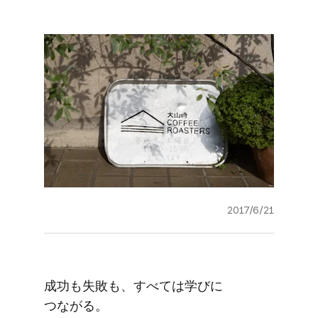
2017/6/21
成功も​失敗も、​すべては​学びに​
つながる。​