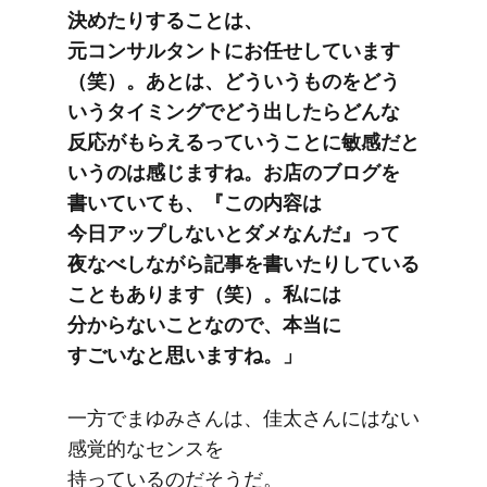
決めたりする​ことは、​
元コンサルタントに​お任せしています​
（笑）。​あとは、​どう​いう​ものを​どう​
いう​タイミングで​どう​出したら​どんな​
反応が​もらえるって​いう​ことに​敏感だと​
いうのは​感じますね。​お店の​ブログを​
書いていても、​『この​内容は​
今日アップしないと​ダメなんだ』って​
夜なべしながら​記事を​書いたりしている​
こともあります​（笑）。​私には​
分からない​ことなので、​本当に​
すごいなと​思いますね。」
一方で​まゆみさんは、​佳太さんには​ない​
感覚的な​センスを​
持っているのだそうだ。