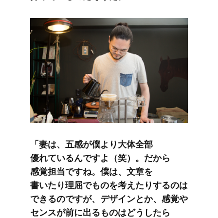
「妻は、​五感が​僕より​大体​全部​
優れているんですよ​（笑）。​だから​
感覚担当ですね。​僕は、​文章を​
書いたり理屈で​ものを​考えたりするのは​
できるのですが、​デザインとか、​感覚や​
センスが​前に​出る​ものは​どうしたら​