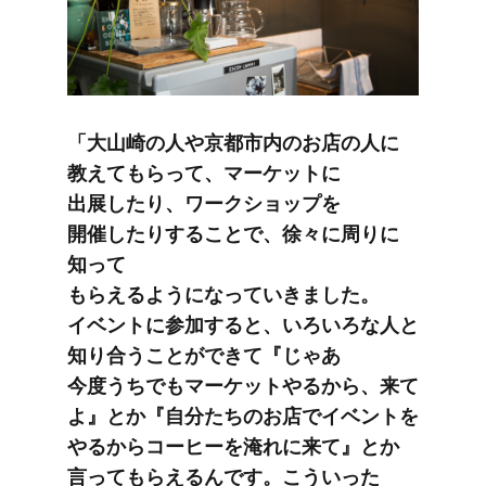
「大山崎の​人や​京都市内の​お店の​人に​
教えて​もらって、​マーケットに​
出展したり、​ワークショップを​
開催したりする​ことで、​徐々に​周りに​
知って​
もらえるようになっていきました。​
イベントに​参加すると、​いろいろな​人と​
知り合うことができて​『じゃ​あ​
今度うちでも​マーケットやるから、​来て​
よ』とか​『自分たちの​お店で​イベントを​
やるから​コーヒーを​淹れに​来て』とか​
言って​もらえるんです。​こういった​