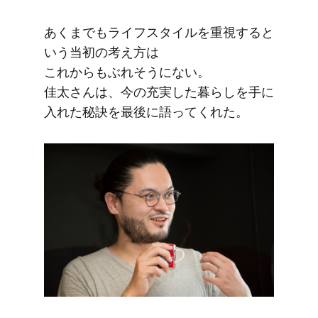
あくまでも​ライフスタイルを​重視すると​
いう​当初の​考え方は​
これからもぶれそうにない。​
佳太さんは、​今の​充実した​暮らしを​手に​
入れた​秘訣を​最後に​語ってくれた。