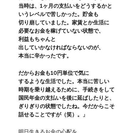
当時は、​1ヶ月の​支払いを​どうするかと​
いう​レベルで​苦しかった。​貯金も​
切り崩していました。​家賃とか​生活に​
必要な​お金を​稼げていない​状態で、​
利益もちゃんと​
出していかなければならないのが、​
本当に​辛かったです。
だから​お金も​10円単位で​気に​
するような​生活でした。​本当に​苦しい​
時期を​乗り越える​ために、​手続きを​して​
国民年金の​支払いを​後に​延ばしたりと、​
ぎりぎりの​状態でしたね。​今だから​こそ​
話せる​ことですが​（笑）。」
明日​生きる​お金の​心配を​