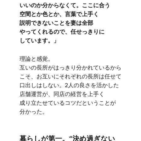
いいのか分からなくて。​ここに​合う​
空間とか​色とか、​言葉で​上手く​
説明できない​ことを​妻は​全部​
やってくれるので、​任せっきりに​
しています。」
理論と​感覚。​
互いの​長所が​はっきり分かれているから​
こそ、​お互いに​それぞれの​長所は​任せて​
口出しは​しない。​2人の​良さを​活かした​
店舗運営が、​同店の​経営を​上手く​
成り立たせている​コツだと​いう​ことが​
分かった。
暮らしが​第一。​“決め過ぎない​