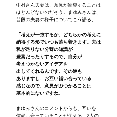
中村さん​夫妻は、​意見が​衝突する​ことは​
ほとんどないのだそう。​まゆみさんは、​
普段の​夫妻の​様子に​ついて​こう​語る。
「考えが​一致するか、​どちらかの​考えに​
納得する​形で​いつも​落ち着きます。​夫は​
私が​足りない​分野の​知識が​
豊富だったりするので、​自分が​
考えつかない​アイデアを​
出してくれるんです。​その​逆も​
ありますし、​お互い​補い​合っている​
感じなので、​意見が​ぶつかる​ことは​
基本的に​ないですね。」
まゆみさんの​コメントからも、​互いを​
信頼し合っている​ことが​伺える。​2人の​