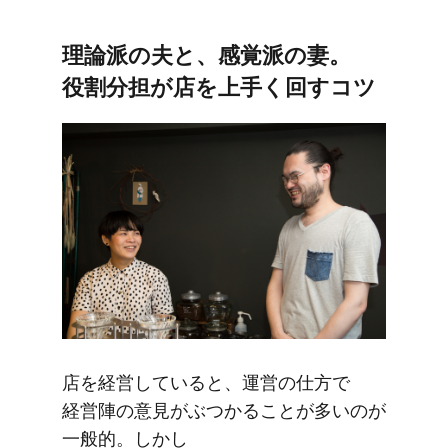
理論派の​夫と、​感覚派の​妻。​
役割分担が​店を​上手く​回すコツ
店を​経営していると、​運営の​仕方で​
経営陣の​意見が​ぶつかる​ことが​多いのが​
一般的。​しかし​