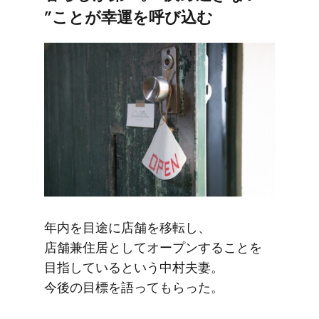
”ことが​幸運を​呼び込む
年内を​目途に​店舗を​移転し、​
店舗兼住居と​して​オープンする​ことを​
目指していると​いう​中村夫妻。​
今後の​目標を​語って​もらった。