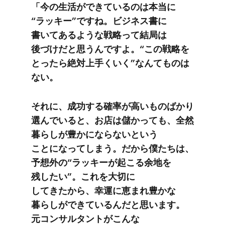
「今の​生活が​できているのは​本当に​
“ラッキー”ですね。​ビジネス書に​
書いてあるような​戦略って​結局は​
後づけだと​思うんですよ。​“この​戦略を​
とったら​絶対​上手く​いく​”なんて​ものは​
ない。
それに、​成功する​確率が​高い​ものばかり​
選んでいると、​お店は​儲かっても、​全然​
暮らしが​豊かに​ならないと​いう​
ことになってしまう。​だから​僕たちは、​
予想外の​“ラッキーが​起こる​余地を​
残したい”。​これを​大切に​
してきたから、​幸運に​恵まれ豊かな​
暮らしが​できているんだと​思います。​
元コンサルタントが​こんな​