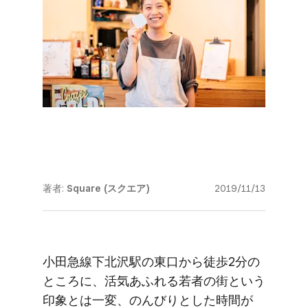
著者:
Square (スクエア)
2019/11/13
小田急線下北沢駅の​東口から​徒歩2分の​
ところに、​活気あ​ふれる​若者の​街と​いう​
印象とは​一変、​のんびりと​した​時間が​