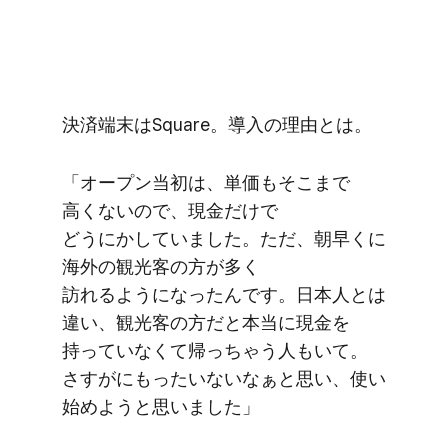
決済端末は​Square。​導入の​理由とは。
「オープン当初は、​単価も​そこまで​
高くないので、​現金だけで​
どうにかしていました。​ただ、​朝早くに​
海外の​観光客の​方が​多く​
訪れるようになったんです。​日本人とは​
違い、​観光客の​方だと​本当に​現金を​
持っていなくて​帰っちゃう​人も​いて。​
さすがにもったいないなぁと​思い、​使い​
始めようと​思いました」