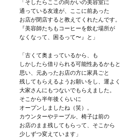
「そしたら​ここの​向かいの​美容室に​
通っている​友達が、​ここに​前あった​
お店が​閉店すると​教えてくれたんです。​
『美容師たちも​コーヒーを​飲む場所が​
なくなって、​困るって〜』と」
「古くて​奥まっているから、​も​
しかしたら​借りられる​可能性あるかもと​
思い、​元あった​お店の​方に​家具ごと​
残して​もらえるよう​お願いを​し、​運よく​
大家さんに​も​つないでもらえました。​
そこから​半年後くらいに​
オープンしましたね​（笑）。​
カウンターや​テーブル、​椅子は​前の​
お店の​まま​残して​もらって、​そこから​
少しずつ​変えています」