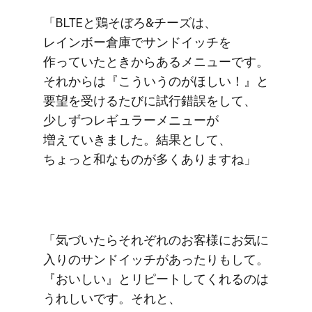
「BLTEと​鶏そぼろ&チーズは、​
レインボー倉庫で​サンドイッチを​
作っていた​ときから​ある​メニューです。​
それからは​『こういうのが​ほしい！』と​
要望を​受ける​たびに​試行錯誤を​して、​
少しずつレギュラーメニューが​
増えていきました。​結果と​して、​
ちょっと​和な​ものが​多く​ありますね」
「気づいたら​それぞれの​お客様に​お気に​
入りの​サンドイッチが​あったりも​して。​
『おいしい』と​リピートしてくれるのは​
うれしいです。​それと、​