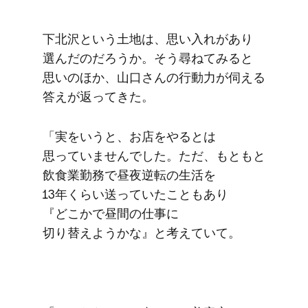
下北沢と​いう​土地は、​思い​入れが​あり​
選んだのだろうか。​そう​尋ねてみると​
思いの​ほか、​山口さんの​行動力が​伺える​
答えが​返ってきた。
「実を​いうと、​お店を​やるとは​
思っていませんでした。​ただ、​もともと​
飲食業勤務で​昼夜逆転の​生活を​
13年くらい​送っていた​ことも​あり
『どこかで​昼間の​仕事に​
切り替えようかな』と​考えていて。