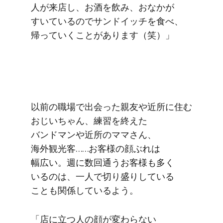
人が​来店し、​お酒を​飲み、​おなかが​
すいているので​サンドイッチを​食べ、​
帰っていく​ことがあります​（笑）」
以前の​職場で​出会った​親友や​近所に​住む​
おじいちゃん、​練習を​終えた​
バンドマンや​近所の​ママさん、​
海外観光客……​お客様の​顔ぶれは​
幅広い。​週に​数回通う​お客様も​多く​
いるのは、​一人で​切り​盛りしている​
ことも​関係しているよう。
「店に​立つ人の​顔が​変わらない​