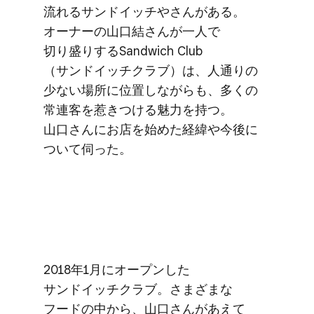
流れる​サンドイッチやさんが​ある。​
オーナーの​山口結さんが​一人で​
切り盛りする​Sandwich Club​
（サンドイッチクラブ）は、​人通りの​
少ない​場所に​位置しながらも、​多くの​
常連客を​惹きつける​魅力を​持つ。​
山口さんに​お店を​始めた​経緯や​今後に​
ついて​伺った。
2018年1月に​オープンした​
サンドイッチクラブ。​さまざまな​
フードの​中から、​山口さんが​あえて​