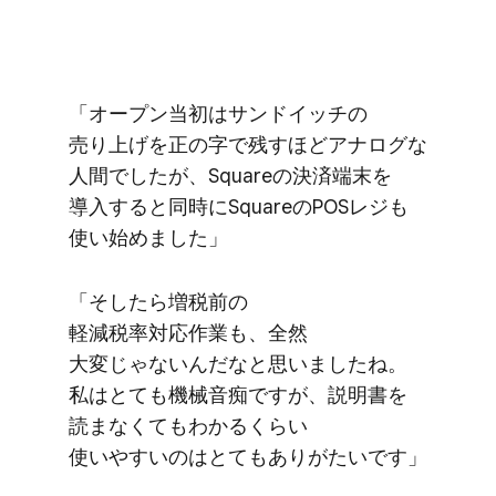
「オープン当初は​サンドイッチの​
売り上げを​正の​字で​残すほど​アナログな​
人間でしたが、​Squareの​決済端末を​
導入すると​同時に​Squareの​POSレジも​
使い​始めました」
「そしたら​増税前の​
軽減税率対応作業も、​全然​
大変じゃないんだなと​思いましたね。​
私は​とても​機械音痴ですが、​説明書を​
読まなくても​わかる​くらい​
使いやすいのは​とても​ありが​たいです」