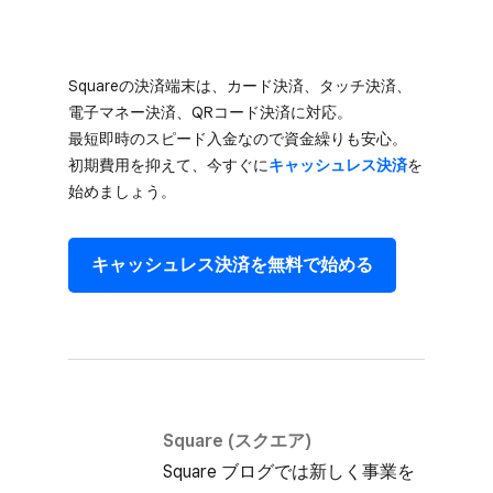
Squareの​決済端末は、​カード決済、​タッチ決済、​
電子マネー決済、​QRコード決済に​対応。​
最短即時の​スピード入金なので​資金繰りも​安心。​
初期費用を​抑えて、​今すぐに
​キャッシュレス決済
を​
始めましょう。
キャッシュレス決済を​無料で​始める
Square (スクエア)
Square ブログでは​新しく​事業を​