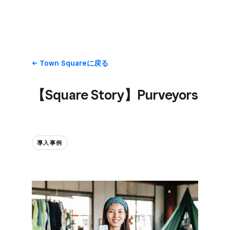
Town Squareに​戻る
【Square Story】Purveyors
導入事例