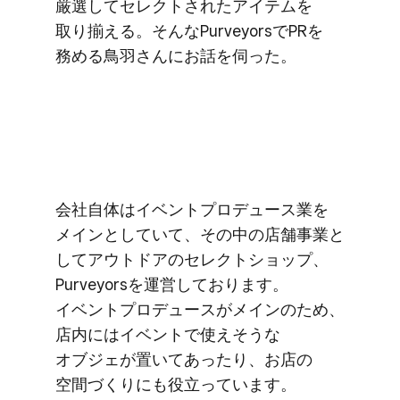
厳選して​セレクトされた​アイテムを​
取り揃える。​そんな​Purveyorsで​PRを​
務める​鳥羽さんに​お話を​伺った。
会社自体は​イベントプロデュース業を​
メインと​していて、​その​中の​店舗事業と​
して​アウトドアの​セレクトショップ、​
Purveyorsを​運営しております。​
イベントプロデュースが​メインの​ため、​
店内には​イベントで​使えそうな​
オブジェが​置いて​あったり、​お店の​
空間づくりにも​役立っています。