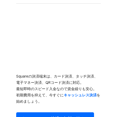
Squareの​決済端末は、​カード決済、​タッチ決済、​
電子マネー決済、​QRコード決済に​対応。​
最短即時の​スピード入金なので​資金繰りも​安心。​
初期費用を​抑えて、​今すぐに
​キャッシュレス決済
を​
始めましょう。