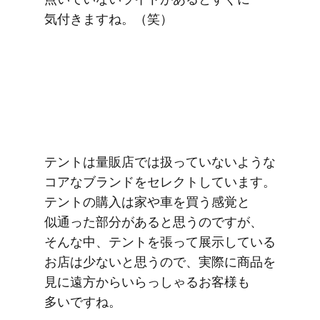
気付きますね。​（笑）
テントは​量販店では​扱っていないような​
コアな​ブランドを​セレクトしています。​
テントの​購入は​家や車を​買う​感覚と​
似通った​部分が​あると​思うのですが、​
そんな​中、​テントを​張って​展示している​
お店は​少ないと​思うので、​実際に​商品を​
見に​遠方から​いらっしゃる​お客様も​
多いですね。