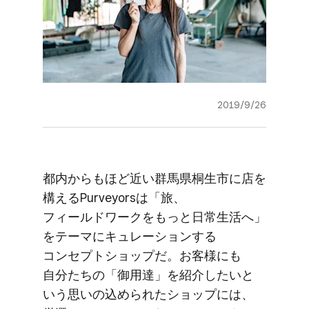
2019/9/26
都内からも​ほど​近い​群馬県桐生市に​店を​
構える​Purveyorsは​「旅、​
フィールドワークを​もっと​日常生活へ」
を​テーマに​キュレーションする​
コンセプトショップだ。​お客様にも​
自分たちの​「御用達」を​紹介したいと​
いう​思いの​込められた​ショップには、​