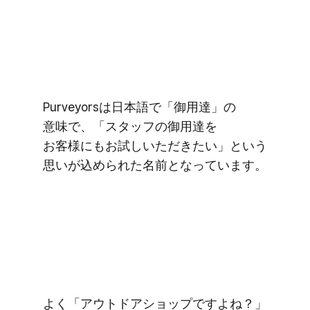
Purveyorsは​日本語で​「御用達」の​
意味で、​「スタッフの​御用達を​
お客様にも​お試しいただきたい」と​いう​
思いが​込められた​名前と​なっています。
よく​「アウトドアショップですよね？」