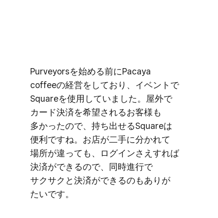
Purveyorsを​始める​前に​Pacaya
coffeeの​経営を​しており、​イベントで​
Squareを​使用していました。​屋外で​
カード決済を​希望される​お客様も​
多かったので、​持ち出せる​Squareは​
便利ですね。​お店が​二手に​分かれて​
場所が​違っても、​ログインさえ​すれば​
決済が​できるので、​同時進行で​
サクサクと​決済が​できるのも​ありが​
たいです。