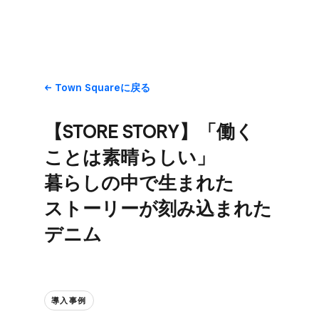
Town Squareに​戻る
【STORE STORY】​「働く​
ことは​素晴らしい」​
暮らしの​中で​生まれた​
ストーリーが​刻み込まれた​
デニム
導入事例