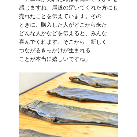
感じますね。​尾道の​穿いてくれた​方にも​
売れた​ことを​伝えています。​その​
ときに、​購入した​人が​どこから​来た​
どんな​人かなどを​伝えると、​みんな​
喜んでくれます。​そこから、​新しく​
つながる​きっかけが​生まれる​
ことが本当に​嬉しいですね」