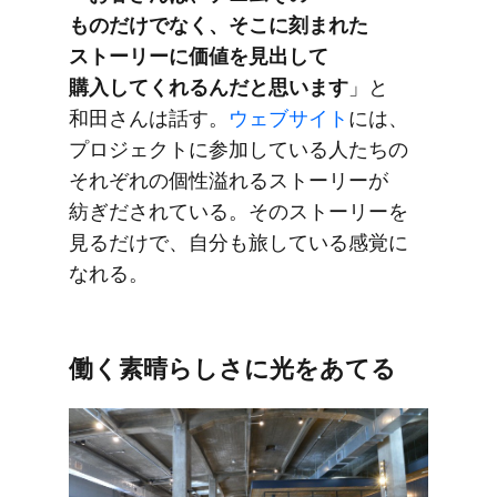
ものだけでなく、​そこに​刻まれた​
ストーリーに​価値を​見出して​
購入してくれるんだと​思います
」と​
和田さんは​話す。
​ウェブサイト
には、​
プロジェクトに​参加している​人たちの​
それぞれの​個性溢れる​ストーリーが​
紡ぎだされている。​その​ストーリーを​
見るだけで、​自分も​旅している​感覚に​
なれる。
働く​素晴らしさに​光を​あてる