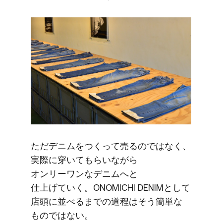
ただデニムを​つくって​売るのではなく、​
実際に​穿いて​もらいながら​
オンリーワンな​デニムへと​
仕上げていく。​ONOMICHI DENIMと​して​
店頭に​並べるまでの​道程は
​そう​簡単な​
ものではない。