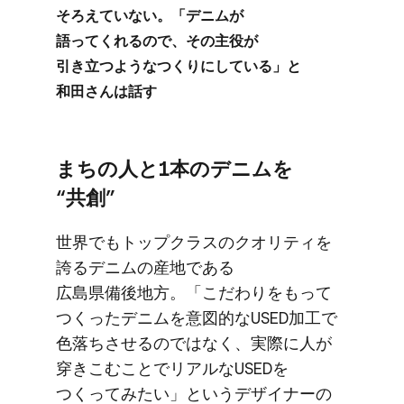
そろえていない。​「デニムが​
語ってくれるので、​その​主役が​
引き立つような​つくりに​している」と​
和田さんは​話す
まちの​人と​1本の​デニムを​
“共創”
世界でも​トップクラスの​クオリティを​
誇る​デニムの​産地である​
広島県備後地方。​「こだわりを​もって​
つくった​デニムを​意図的な​USED加工で​
色落ちさせるのではなく、​実際に​人が​
穿きこむことで​リアルな​USEDを​
つくってみたい」と​いう​デザイナーの​