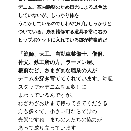
デニム。​室内勤務の​ため日光に​よる​退色は​
していないが、​しっかり体を​
うごかしているのでしわや​ひげは​しっかりと​
ついている。​糸を​補修する​道具を​常に​右の​
ヒップポケットに​入れている​跡が​特徴的だ
「
漁師、​大工、​自動車整備士、​僧侶、​
神父、​鉄工所の​方、​ラーメン屋、​
板前など、​さまざまな​職業の​人が​
デニムを​穿き育ててくれています。
​毎週​
スタッフが​デニムを​回収しに​
まわっているんですが、​
わざわざお店まで​持ってきてくださる​
方も​多くて。
​小さい​町ならではの​
光景
ですね。​まちの​人たちの​協力が​
あって​成り​立っています」