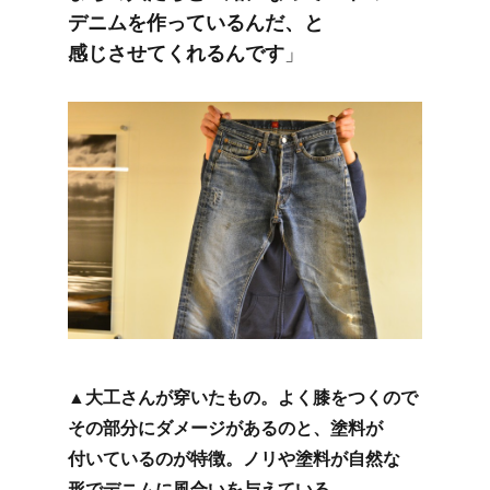
デニムを​作っているんだ、​と​
感じさせてくれるんです
」
▲大工さんが​穿いた​もの。​よく​膝を​つくので​
その​部分に​ダメージが​あるのと、​塗料が​
付いているのが​特徴。​ノリや​塗料が​自然な​
形で​デニムに​風合いを​与えている