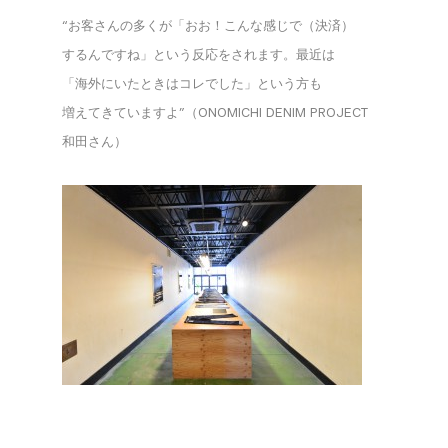
“お客さんの​多くが​「おお！​こんな​感じで​（決済）​
するんですね」と​いう​反応を​されます。​最近は​
「海外に​いた​ときは​コレでした」と​いう​方も​
増えてきていますよ”​（ONOMICHI DENIM PROJECT
和田さん）