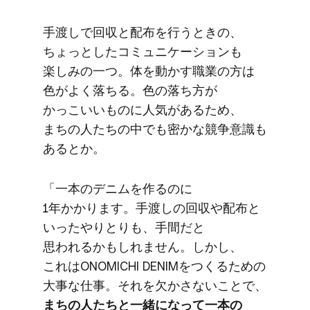
手渡しで​回収と​配布を​行う​ときの、​
ちょっとした​コミュニケーションも​
楽しみの​一つ。​体を​動かす職業の​方は​
色が​よく​落ちる。​色の​落ち方が​
かっこいい​ものに​人気が​ある​ため、​
まちの​人たちの​中でも​密かな​競争意識も​
あるとか。
「一本の​デニムを​作るのに​
1年かかります。​手渡しの​回収や​配布と​
いった​やりとりも、
​手間だと​
思われるかもしれません。​しかし、​
これは​ONOMICHI DENIMを​つくる​ための​
大事な​仕事。​それを​欠かさない​ことで、
まちの​人たちと​一緒に​なって​一本の​