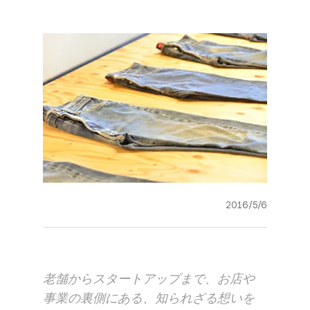
2016/5/6
老舗から​スタートアップまで、​お店や​
事業の​裏側に​ある、​知られざる​想いを​