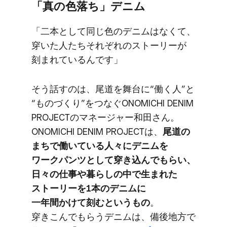
「真の​色落ち」​デニム
「二本と​して​同じ色の​デニムは​なくて、​
穿いた​人たちそれぞれの​ストーリーが​
刻まれているんです」
そう話すのは、​尾道を​舞台に​“働く​人”と​
“もの​づくり”を​つなぐ​ONOMICHI DENIM
PROJECTの​マネージャー和田さん。​
ONOMICHI DENIM PROJECTは、
​尾道の​
まちで​働いている​人々に​デニムを​
ワークパンツと​して​穿き込んで​もらい、​
日々の​仕事や​暮らしの​中で​生まれた​
ストーリーを​1本の​デニムに​
一年間かけて​刻むと​いう​もの
。​
穿きこんで​もらう​デニムは、​備後地方で​