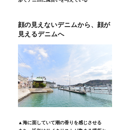
顔の​見えない​デニムから、​顔が​
見える​デニムへ
▲海に​面していて​潮の​香りを​感じさせる​