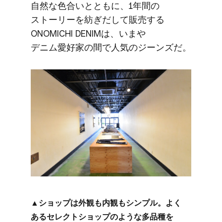
自然な​色合いとともに、​1年間の​
ストーリーを​紡ぎだして​販売する​
ONOMICHI DENIMは、​いまや​
デニム愛好家の​間で​人気の​ジーンズだ。
▲ショップは​外観も​内観も​シンプル。​よく​
ある​セレクトショップのような​多品種を​