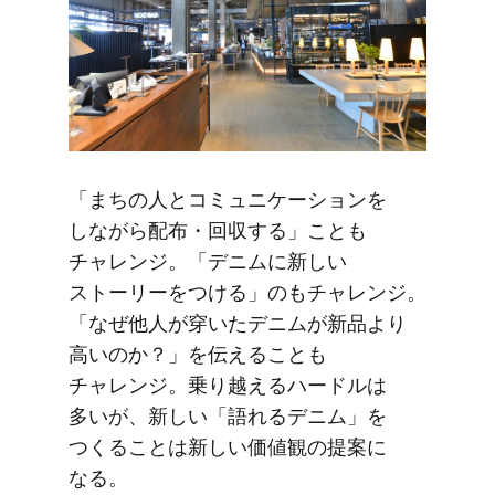
「まちの​人と​コミュニケーションを​
しながら配布・回収する」ことも​
チャレンジ。​「デニムに​新しい​
ストーリーを​つける」のも​チャレンジ。​
「なぜ​他人が​穿いた​デニムが​新品より​
高いのか？」を​伝える​ことも​
チャレンジ。​乗り​越える​ハードルは​
多いが、​新しい​「語れる​デニム」を​
つくる​ことは​新しい​価値観の​提案に​
なる。