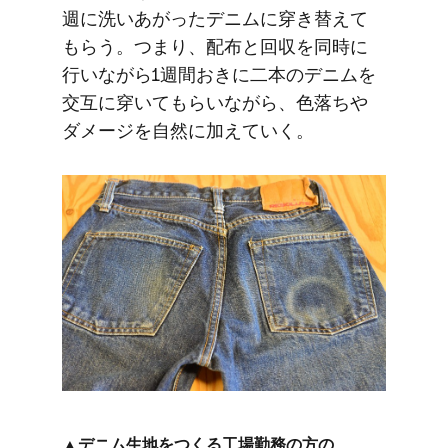
週に​洗い​あがった​デニムに​穿き替えて​
もらう。​つまり、​配布と​回収を​同時に​
行いながら​1週間​おきに​二本の​デニムを​
交互に​穿いて​もらいながら、​色落ちや​
ダメージを​自然に​加えていく。
▲デニム生地を​つくる​工場勤務の​方の​