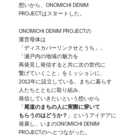
想いから、​ONOMICHI DENIM
PROJECTは​スタートした。
ONOMICHI DENIM PROJECTの​
運営母体は​
「ディスカバーリンクせとうち」。​
「瀬戸内の​地域の​魅力を​
再発見し発信すると​共に​次の​世代に​
繋げていく​こと」を​ミッションに、​
2012年に​設立している。​まちに​暮らす​
人たちとともに​取り組み、​
発信していきたいと​いう​想いから​
「
尾道の​まちの​人に​実際に​穿いて​
もらうのは​どうか？
」と​いう​アイデアに​
発展し、​いまの​ONOMICHI DENIM
PROJECTの​へと​つながった。