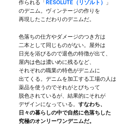
作られる​「
RESOLUTE​（リゾルト）
」
の​デニム。​ヴィンテージの​作りを​
再現したこだわりの​デニムだ。
色落ちの​仕方​や​ダメージの​つき方は​
二本と​して​同じ​ものが​ない。​屋外は​
日光を​浴びるので​退色の​特徴が​出て、​
屋内は​色は​濃いめに​残るなど、​
それぞれの​職業の​特色が​デニムに​
出てくる。​デニムを​加工する​工場の​人は​
薬品を​使うので​それがとびちって​
脱色されているが、​結果​的に​それが​
デザインに​なっている。
​すなわち、​
日々の​暮らしの​中で​自然に​色落ちした​
究極の​オンリーワンデニムだ。