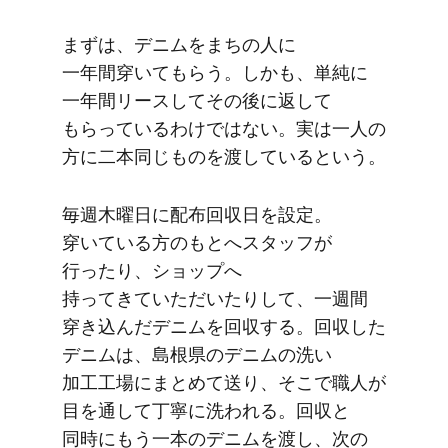
まずは、​デニムを​まちの​人に​
一年間穿いて​もらう。​しかも、​単純に​
一年間リースして​その​後に​返して​
もらっているわけではない。​実は​一人の​
方に​二本同じ​ものを​渡していると​いう。
毎週​木曜日に​配布回収日を​設定。​
穿いている方のもと​へスタッフが​
行ったり、​ショップへ​
持ってきていただいたりして、​一週間​
穿き​込んだ​デニムを​回収する。​回収した​
デニムは、​島根県の​デニムの​洗い​
加工工場に​まとめて​送り、​そこで​職人が​
目を​通して​丁寧に​洗われる。​回収と​
同時に​もう​一本の​デニムを​渡し、​次の​