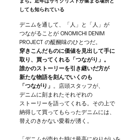
まち。​近年は​サイクリストが​集まる​場所と​
しても​知られている
デニムを​通して、​「人」と​「人」が​
つながることが​ ONOMICHI DENIM
PROJECT の​醍醐味の​ひとつだ。
穿きこんだ​ものに​価値を​見出して​手に​
取り、​買ってくれる​「つながり」。​
誰かの​ストーリーを​引き継いだ方が​
新たな​物語を​刻んでいくのも​
「つながり」
。​店頭スタッフが、​
デニムに​刻まれた​それぞれの​
ストーリーを​語ってくれる。​その上で​
納得して​買って​もらった​デニムには、​
替えの​きかない​愛着が​湧く。
「デニムが​売れた​時は​最高に​やりがいを​