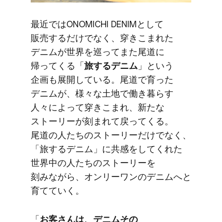
最近では​ONOMICHI DENIMと​して​
販売するだけでなく、​穿きこまれた​
デニムが​世界を​巡ってまた​尾道に​
帰ってくる​「
旅する​デニム
」と​いう​
企画も​展開している。​尾道で​育った​
デニムが、​様々な​土地で​働き暮らす​
人々に​よって​穿きこまれ、​新たな​
ストーリーが​刻まれて​戻ってくる。​
尾道の​人たちの​ストーリーだけでなく、​
「旅する​デニム」に​共感を​してくれた​
世界中の​人たちの​ストーリーを​
刻みながら、​オンリーワンの​デニムへと​
育てていく。
「
お客さんは、​デニム​その​